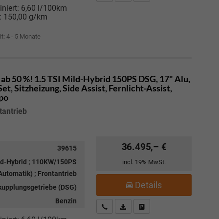
niert:
6,60 l/100km
:
150,00 g/km
it: 4 - 5 Monate
ab 50 %! 1.5 TSI Mild-Hybrid 150PS DSG, 17" Alu,
, Sitzheizung, Side Assist, Fernlicht-Assist,
mpo
tantrieb
36.495,– €
39615
ild-Hybrid ; 110KW/150PS
incl. 19% MwSt.
utomatik) ; Frontantrieb
Details
kupplungsgetriebe (DSG)
Benzin
Kostenloser Rückruf-Service
PDF-Datei, Fahrzeugexposé drucke
Fahrzeug parken