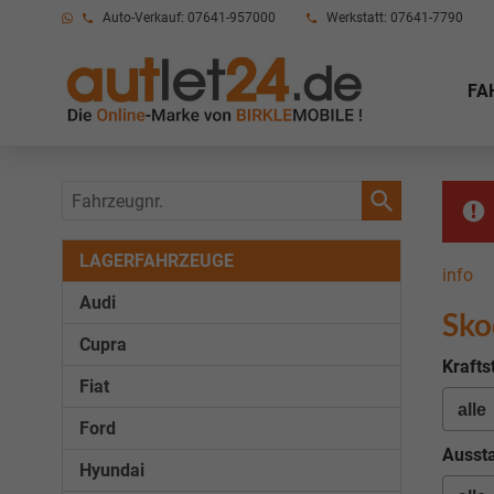
Auto-Verkauf: 07641-957000
Werkstatt: 07641-7790
FA
Fahrzeugnr.
LAGERFAHRZEUGE
info
Audi
Sko
Cupra
Krafts
Fiat
Ford
Aussta
Hyundai