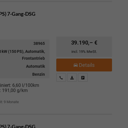
 PS) 7-Gang-DSG
39.190,– €
38965
 kW (150 PS), Automatik,
incl. 19% MwSt.
Frontantrieb
Details
Automatik
Benzin
Kostenloser Rückruf-Service
PDF-Datei, Fahrzeugexposé drucke
Fahrzeug parken
niert:
6,60 l/100km
:
191,00 g/km
it:
9 Monate
 PS) 7-Gang-DSG