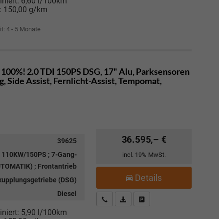
niert:
6,60 l/100km
:
150,00 g/km
it: 4 - 5 Monate
 100%! 2.0 TDI 150PS DSG, 17" Alu, Parksensoren
, Side Assist, Fernlicht-Assist, Tempomat,
36.595,– €
39625
 ; 110KW/150PS ; 7-Gang-
incl. 19% MwSt.
TOMATIK) ; Frontantrieb
Details
kupplungsgetriebe (DSG)
Diesel
Kostenloser Rückruf-Service
PDF-Datei, Fahrzeugexposé drucke
Fahrzeug parken
niert:
5,90 l/100km