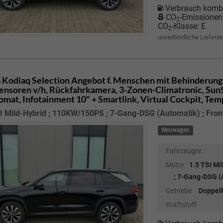
Verbrauch kombi
CO
-Emissionen
2
CO
-Klasse:
E
2
unverbindliche Lieferze
 Kodiaq
Selection Angebot f. Menschen mit Behinderung 
ensoren v/h, Rückfahrkamera, 3-Zonen-Climatronic, SunSet
mat, Infotainment 10" + Smartlink, Virtual Cockpit, Te
I Mild-Hybrid ; 110KW/150PS ; 7-Gang-DSG (Automatik) ; Fron
Neuwagen
Fahrzeugnr.
Motor
1.5 TSI M
; 7-Gang-DSG (A
Getriebe
Doppel
Kraftstoff