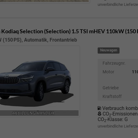
unverbindliche Lieferze
 Kodiaq
Selection (Selection) 1.5 TSI mHEV 110kW (150
 (150 PS), Automatik, Frontantrieb
Neuwagen
Fahrzeugnr.
Motor
110
Getriebe
Kraftstoff
Verbrauch kombi
CO
-Emissionen
2
CO
-Klasse:
G
2
unverbindliche Lieferze