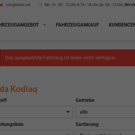
info@birkle.net
Mo - Fr : 09 - 12 Uhr & 14 - 18 Uhr, Sa: 09 - 12 Uhr (
Wir b
HRZEUGANGEBOT
FAHRZEUGANKAUF
KUNDENCE
Das ausgewählte Fahrzeug ist leider nicht verfügbar.
da Kodiaq
toff
Getriebe
ttungslinie
Sortierung