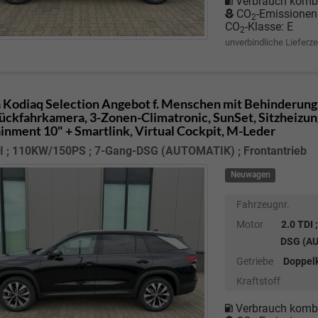
Verbrauch kombi
CO
-Emissionen
2
CO
-Klasse:
E
2
unverbindliche Lieferze
 Kodiaq
Selection Angebot f. Menschen mit Behinderung
Rückfahrkamera, 3-Zonen-Climatronic, SunSet, Sitzheizung
ainment 10" + Smartlink, Virtual Cockpit, M-Leder
DI ; 110KW/150PS ; 7-Gang-DSG (AUTOMATIK) ; Frontantrieb
Neuwagen
Fahrzeugnr.
Motor
2.0 TDI
DSG (AU
Getriebe
Doppel
Kraftstoff
Verbrauch kombi