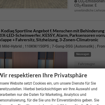
CO
-Emissionen
2
CO
-Klasse:
E
2
unverbindliche Lieferze
 Kodiaq
Sportline Angebot f. Menschen mit Behinderung 
X-LED-Scheinwerfer, KESSY, Alarm, Parksensoren vorn/
lappe + Fahrersitz, Sitzheizung, 3-Zonen-Climatronic
I Mild-Hybrid ; 110KW/150PS ; 7-Gang-DSG (Automatik) ; Fron
Neuwagen
Fahrzeugnr.
Motor
1.5 TSI M
Wir respektieren Ihre Privatsphäre
; 7-Gang-DSG (A
Getriebe
Doppel
nsere Website setzt Cookies ein, um unsere Dienste für Sie
ereitzustellen. Hierbei berücksichtigen wir Ihre Auswahl und
Kraftstoff
erarbeiten nur die Daten für Marketing, Analytics und
Verbrauch kombi
ersonalisierung, für die Sie uns Ihr Einverständnis geben. Sie
CO
-Emissionen
2