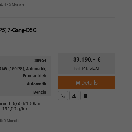
it: 4 - 5 Monate
 PS) 7-Gang-DSG
39.190,– €
38964
 kW (150 PS), Automatik,
incl. 19% MwSt.
Frontantrieb
Details
Automatik
Benzin
Kostenloser Rückruf-Service
PDF-Datei, Fahrzeugexposé drucke
Fahrzeug parken
niert:
6,60 l/100km
:
191,00 g/km
it:
9 Monate