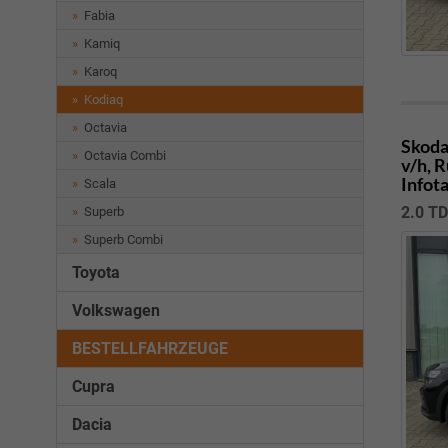
Fabia
Kamiq
Karoq
Kodiaq
Octavia
Skoda
Octavia Combi
v/h, 
Infot
Scala
2.0 T
Superb
Superb Combi
Toyota
Volkswagen
BESTELLFAHRZEUGE
Cupra
Dacia