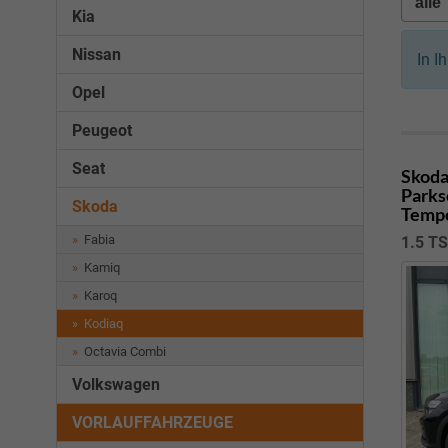
Kia
Nissan
In I
Opel
Peugeot
Seat
Skoda
Parks
Skoda
Tempo
Fabia
1.5 TS
Kamiq
Karoq
Kodiaq
Octavia Combi
Volkswagen
VORLAUFFAHRZEUGE