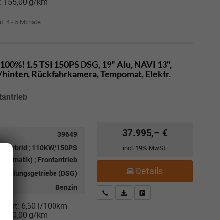
:
155,00 g/km
it: 4 - 5 Monate
100%! 1.5 TSI 150PS DSG, 19" Alu, NAVI 13",
hinten, Rückfahrkamera, Tempomat, Elektr.
tantrieb
37.995,– €
39649
ild-Hybrid ; 110KW/150PS
incl. 19% MwSt.
utomatik) ; Frontantrieb
Details
kupplungsgetriebe (DSG)
Benzin
Kostenloser Rückruf-Service
PDF-Datei, Fahrzeugexposé drucke
Fahrzeug parken
niert:
6,60 l/100km
:
150,00 g/km