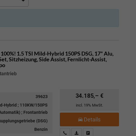
100%! 1.5 TSI Mild-Hybrid 150PS DSG, 17" Alu,
, Sitzheizung, Side Assist, Fernlicht-Assist,
mpo
tantrieb
34.185,– €
39623
ild-Hybrid ; 110KW/150PS
incl. 19% MwSt.
utomatik) ; Frontantrieb
Details
kupplungsgetriebe (DSG)
Benzin
Kostenloser Rückruf-Service
PDF-Datei, Fahrzeugexposé drucke
Fahrzeug parken