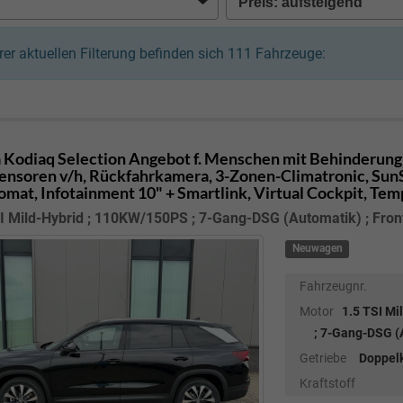
hrer aktuellen Filterung befinden sich
111
Fahrzeuge:
 Kodiaq
Selection Angebot f. Menschen mit Behinderung 
ensoren v/h, Rückfahrkamera, 3-Zonen-Climatronic, SunSet
mat, Infotainment 10" + Smartlink, Virtual Cockpit, Te
I Mild-Hybrid ; 110KW/150PS ; 7-Gang-DSG (Automatik) ; Fron
Neuwagen
Fahrzeugnr.
Motor
1.5 TSI M
; 7-Gang-DSG (A
Getriebe
Doppel
Kraftstoff