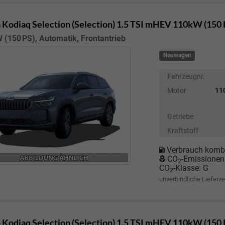
 Kodiaq
Selection (Selection) 1.5 TSI mHEV 110kW (150
 (150 PS), Automatik, Frontantrieb
Neuwagen
Fahrzeugnr.
Motor
110
Getriebe
Kraftstoff
Verbrauch kombi
CO
-Emissionen
2
CO
-Klasse:
G
2
unverbindliche Lieferze
 Kodiaq
Selection (Selection) 1.5 TSI mHEV 110kW (150