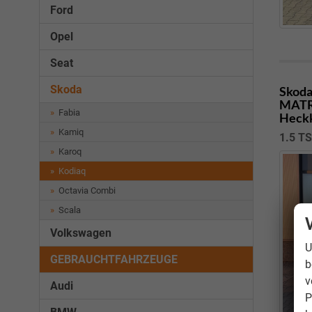
Ford
Opel
Seat
Skoda
Skoda
MATRI
Fabia
Heckk
Kamiq
1.5 TS
Karoq
Kodiaq
Octavia Combi
Scala
Volkswagen
U
GEBRAUCHTFAHRZEUGE
b
v
Audi
P