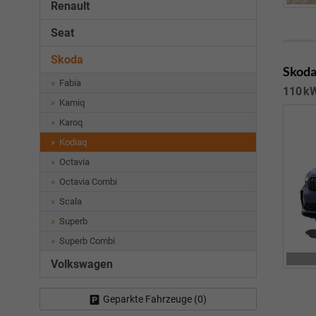
Renault
Seat
Skoda
Skoda
Fabia
110 kW
Kamiq
Karoq
Kodiaq
Octavia
Octavia Combi
Scala
Superb
Superb Combi
Volkswagen
Geparkte Fahrzeuge (
0
)