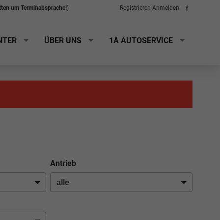
itten um Terminabsprache!
)
Registrieren
Anmelden
Folge
uns
auf
Facebook
NTER
ÜBER UNS
1A AUTOSERVICE
Antrieb