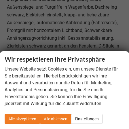
Außenspiegel und Türgriffe in Wagenfarbe, Dachreling
schwarz, Elektrisch einstell-, klapp- und beheizbare
Außenspiegel, automatische Abblendung (Fahrerseite),
Frontgrill mit horizontalem Lichtband, Schwenkbare
Anhängerzugvorrichtung inkl. Gespannstabilisierung,
Zierleisten schwarz genarbt an den Fenstern, D-Säule in
Mattschwarz, EU-Fahrzeug mit Tageszulassung
Wir respektieren Ihre Privatsphäre
39.190,– €
Gesamtpreis
Unsere Website setzt Cookies ein, um unsere Dienste für
Sie bereitzustellen. Hierbei berücksichtigen wir Ihre
incl. 19% MwSt., den Kosten für Überführung und Zulassungspapieren
Auswahl und verarbeiten nur die Daten für Marketing,
Analytics und Personalisierung, für die Sie uns Ihr
Bestellunterlagen anfordern
Einverständnis geben. Sie können Ihre Einwilligung
Kostenloser Rückruf-Service
jederzeit mit Wirkung für die Zukunft widerrufen.
Fahrzeug parken
Alle akzeptieren
Alle ablehnen
Einstellungen
SANTANDER & Bank11