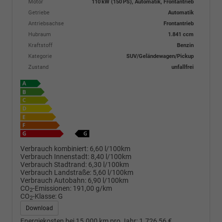
Motor
110 kW (150 PS), Automatik, Frontantrieb
Getriebe
Automatik
Antriebsachse
Frontantrieb
Hubraum
1.841 ccm
Kraftstoff
Benzin
Kategorie
SUV/Geländewagen/Pickup
Zustand
unfallfrei
Verbrauch kombiniert:
6,60 l/100km
Verbrauch Innenstadt:
8,40 l/100km
Verbrauch Stadtrand:
6,30 l/100km
Verbrauch Landstraße:
5,60 l/100km
Verbrauch Autobahn:
6,90 l/100km
CO
-Emissionen:
191,00 g/km
2
CO
-Klasse:
G
2
Download
Energiekosten bei 15.000 km pro Jahr:
1.726,56 €