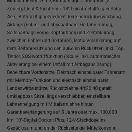
Mittelarmlehne vorne, Klimaanlage Climatronic (3-
Zonen), Licht & Sicht Plus, 18''-Leichtmetallfelgen Soira
Aero, Anthrazit glanzgedreht, Reifendrucküberwachung,
Airbags (Fahrer- und abschaltbarer Beifahrerairbag,
Seitenairbags vorne, Kopfairbags und Zentralairbag
zwischen Fahrer und Beifahrer), Isofix-Verankerung auf
dem Beifahrersitz und den äußeren Rücksitzen, inkl. Top-
Tether, SOS-Notruffunktion (eCall+, inkl. automatischer
Aktivierung bei einem Unfall mit Airbagauslösung),
Beheizbare Vordersitze, Elektrisch einstellbarer Fahrersitz
mit Memory-Funktion und elektrisch einstellbarer
Lendenwirbelstütze, Rücksitzlehne 40:20:40 geteilt
umklappbar, Sitze längs verschiebbar, einstellbare
Lehnenneigung mit Mittelarmlehne hinten,
Garantieverlängerung auf 5 Jahre oder max. 100.000
km, 10''-Digital Cockpit Plus, 12-V-Steckdose im
Gepäckraum und an der Rückseite der Mittelkonsole,