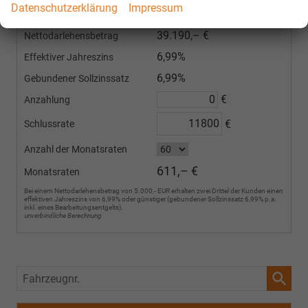
Datenschutzerklärung
Impressum
Finanzieren Sie Ihr Fahrzeug mit z.B. 6,99% effektivem Jahreszins auch ohne
Anzahlung. Sondertilgungen sind erlaubt. Vorzeitige Ablösung erlaubt.
39.190,– €
Nettodarlehensbetrag
6,99%
Effektiver Jahreszins
6,99%
Gebundener Sollzinssatz
€
Anzahlung
€
Schlussrate
Anzahl der Monatsraten
611,– €
Monatsraten
Bei einem Nettodarlehensbetrag von 5.000,- EUR erhalten zwei Drittel der Kunden einen
effektiven Jahreszins von 6,99% oder günstiger (gebundener Sollzinssatz 6,99% p.a.
inkl. eines Bearbeitungsentgelts).
unverbindliche Berechnung
Fahrzeugnr.