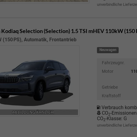
unverbindliche Lieferze
 Kodiaq
Selection (Selection) 1.5 TSI mHEV 110kW (150
 (150 PS), Automatik, Frontantrieb
Neuwagen
Fahrzeugnr.
Motor
110
Getriebe
Kraftstoff
Verbrauch kombi
CO
-Emissionen
2
CO
-Klasse:
G
2
unverbindliche Lieferze