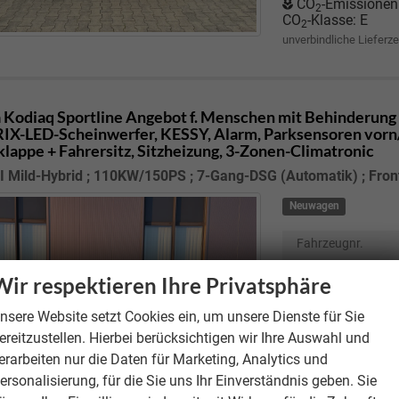
CO
-Emissionen
2
CO
-Klasse:
E
2
unverbindliche Lieferze
 Kodiaq
Sportline Angebot f. Menschen mit Behinderung 
X-LED-Scheinwerfer, KESSY, Alarm, Parksensoren vorn/
lappe + Fahrersitz, Sitzheizung, 3-Zonen-Climatronic
I Mild-Hybrid ; 110KW/150PS ; 7-Gang-DSG (Automatik) ; Fron
Neuwagen
Fahrzeugnr.
Motor
1.5 TSI M
Wir respektieren Ihre Privatsphäre
; 7-Gang-DSG (A
Getriebe
Doppel
nsere Website setzt Cookies ein, um unsere Dienste für Sie
ereitzustellen. Hierbei berücksichtigen wir Ihre Auswahl und
Kraftstoff
erarbeiten nur die Daten für Marketing, Analytics und
Verbrauch kombi
ersonalisierung, für die Sie uns Ihr Einverständnis geben. Sie
CO
-Emissionen
2