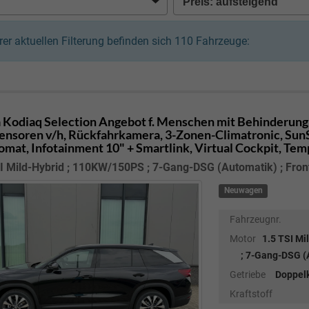
hrer aktuellen Filterung befinden sich
110
Fahrzeuge:
 Kodiaq
Selection Angebot f. Menschen mit Behinderung 
ensoren v/h, Rückfahrkamera, 3-Zonen-Climatronic, SunSet
mat, Infotainment 10" + Smartlink, Virtual Cockpit, Te
I Mild-Hybrid ; 110KW/150PS ; 7-Gang-DSG (Automatik) ; Fron
Neuwagen
Fahrzeugnr.
Motor
1.5 TSI M
; 7-Gang-DSG (A
Getriebe
Doppel
Kraftstoff