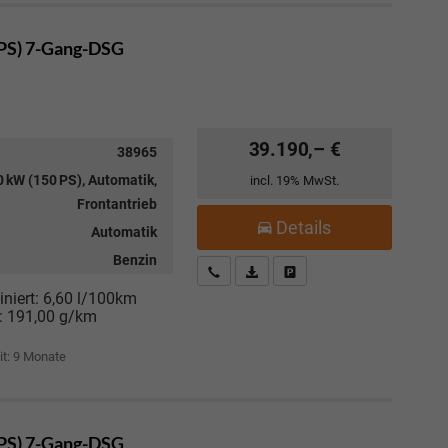
 PS) 7-Gang-DSG
39.190,– €
38965
 kW (150 PS), Automatik,
incl. 19% MwSt.
Frontantrieb
Details
Automatik
Benzin
Kostenloser Rückruf-Service
PDF-Datei, Fahrzeugexposé drucke
Fahrzeug parken
niert:
6,60 l/100km
:
191,00 g/km
it:
9 Monate
 PS) 7-Gang-DSG