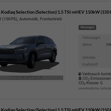
 Kodiaq
Selection (Selection) 1.5 TSI mHEV 110kW (150
 (150 PS), Automatik, Frontantrieb
Neuwagen
Fahrzeugnr.
Motor
110
Getriebe
Kraftstoff
Verbrauch kombi
CO
-Emissionen
2
CO
-Klasse:
G
2
unverbindliche Lieferze
 Kodiaq
Selection (Selection) 1.5 TSI mHEV 110kW (150