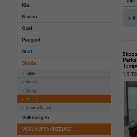
Kia
Nissan
In I
Opel
Peugeot
Seat
Skoda
Parks
Skoda
Tempo
Fabia
1.5 TS
Kamiq
Karoq
Kodiaq
Octavia Combi
Volkswagen
VORLAUFFAHRZEUGE