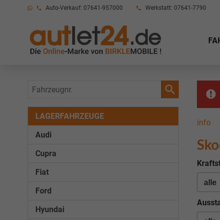
Auto-Verkauf: 07641-957000
Werkstatt: 07641-7790
FA
Fahrzeugnr.
LAGERFAHRZEUGE
info
Audi
Sko
Cupra
Krafts
Fiat
Ford
Aussta
Hyundai