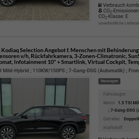
Verbrauch kombi
CO
-Emissionen
2
CO
-Klasse:
E
2
unverbindliche Lieferze
 Kodiaq
Selection Angebot f. Menschen mit Behinderung 
ensoren v/h, Rückfahrkamera, 3-Zonen-Climatronic, SunSet
mat, Infotainment 10" + Smartlink, Virtual Cockpit, Te
I Mild-Hybrid ; 110KW/150PS ; 7-Gang-DSG (Automatik) ; Fron
Neuwagen
Fahrzeugnr.
Motor
1.5 TSI M
; 7-Gang-DSG (A
Getriebe
Doppel
Kraftstoff