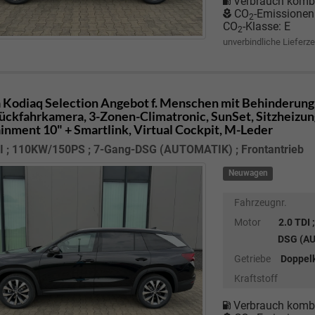
Verbrauch kombi
CO
-Emissionen
2
CO
-Klasse:
E
2
unverbindliche Lieferze
 Kodiaq
Selection Angebot f. Menschen mit Behinderung
Rückfahrkamera, 3-Zonen-Climatronic, SunSet, Sitzheizung
ainment 10" + Smartlink, Virtual Cockpit, M-Leder
DI ; 110KW/150PS ; 7-Gang-DSG (AUTOMATIK) ; Frontantrieb
Neuwagen
Fahrzeugnr.
Motor
2.0 TDI
DSG (AU
Getriebe
Doppel
Kraftstoff
Verbrauch kombi