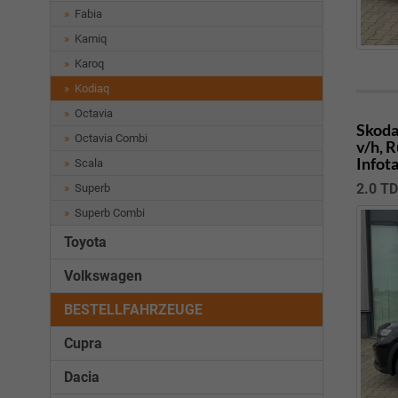
Fabia
Kamiq
Karoq
Kodiaq
Octavia
Skoda
Octavia Combi
v/h, 
Infot
Scala
2.0 T
Superb
Superb Combi
Toyota
Volkswagen
BESTELLFAHRZEUGE
Cupra
Dacia