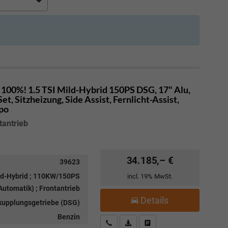
100%! 1.5 TSI Mild-Hybrid 150PS DSG, 17" Alu,
, Sitzheizung, Side Assist, Fernlicht-Assist,
mpo
tantrieb
34.185,– €
39623
ild-Hybrid ; 110KW/150PS
incl. 19% MwSt.
utomatik) ; Frontantrieb
Details
kupplungsgetriebe (DSG)
Benzin
Kostenloser Rückruf-Service
PDF-Datei, Fahrzeugexposé drucke
Fahrzeug parken