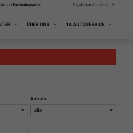
itten um Terminabsprache!
)
Registrieren
Anmelden
Folge
uns
auf
Facebook
NTER
ÜBER UNS
1A AUTOSERVICE
Antrieb