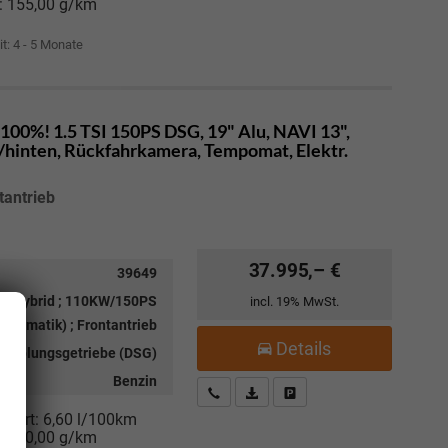
:
155,00 g/km
it: 4 - 5 Monate
100%! 1.5 TSI 150PS DSG, 19" Alu, NAVI 13",
hinten, Rückfahrkamera, Tempomat, Elektr.
tantrieb
37.995,– €
39649
ild-Hybrid ; 110KW/150PS
incl. 19% MwSt.
utomatik) ; Frontantrieb
Details
kupplungsgetriebe (DSG)
Benzin
Kostenloser Rückruf-Service
PDF-Datei, Fahrzeugexposé drucke
Fahrzeug parken
niert:
6,60 l/100km
:
150,00 g/km