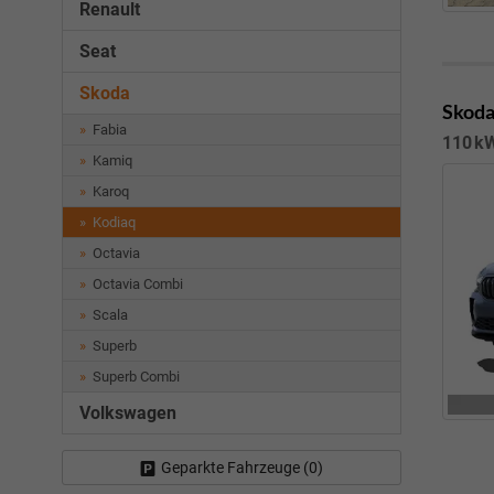
Renault
Seat
Skoda
Skoda
Fabia
110 kW
Kamiq
Karoq
Kodiaq
Octavia
Octavia Combi
Scala
Superb
Superb Combi
Volkswagen
Geparkte Fahrzeuge (
0
)