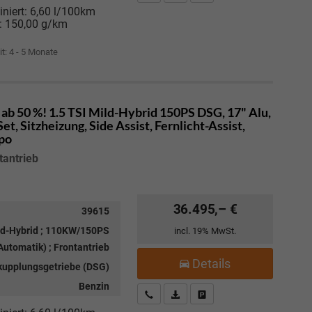
niert:
6,60 l/100km
:
150,00 g/km
it: 4 - 5 Monate
ab 50 %! 1.5 TSI Mild-Hybrid 150PS DSG, 17" Alu,
, Sitzheizung, Side Assist, Fernlicht-Assist,
mpo
tantrieb
36.495,– €
39615
ild-Hybrid ; 110KW/150PS
incl. 19% MwSt.
utomatik) ; Frontantrieb
Details
kupplungsgetriebe (DSG)
Benzin
Kostenloser Rückruf-Service
PDF-Datei, Fahrzeugexposé drucke
Fahrzeug parken