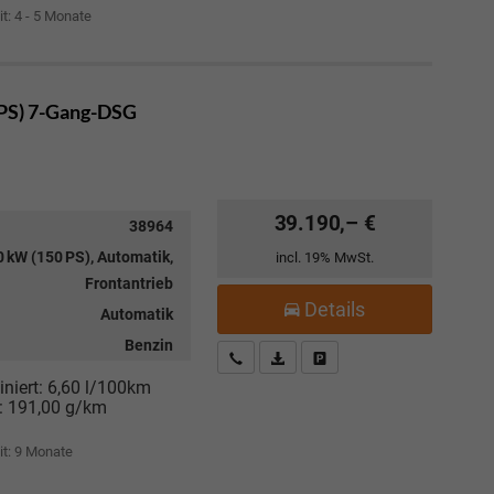
it: 4 - 5 Monate
 PS) 7-Gang-DSG
39.190,– €
38964
 kW (150 PS), Automatik,
incl. 19% MwSt.
Frontantrieb
Details
Automatik
Benzin
Kostenloser Rückruf-Service
PDF-Datei, Fahrzeugexposé drucke
Fahrzeug parken
niert:
6,60 l/100km
:
191,00 g/km
it:
9 Monate