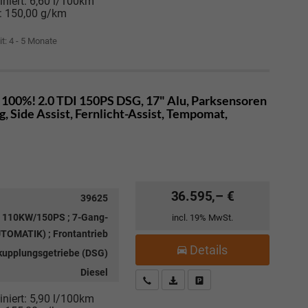
niert:
6,60 l/100km
:
150,00 g/km
it: 4 - 5 Monate
 100%! 2.0 TDI 150PS DSG, 17" Alu, Parksensoren
, Side Assist, Fernlicht-Assist, Tempomat,
36.595,– €
39625
 ; 110KW/150PS ; 7-Gang-
incl. 19% MwSt.
TOMATIK) ; Frontantrieb
Details
kupplungsgetriebe (DSG)
Diesel
Kostenloser Rückruf-Service
PDF-Datei, Fahrzeugexposé drucke
Fahrzeug parken
niert:
5,90 l/100km