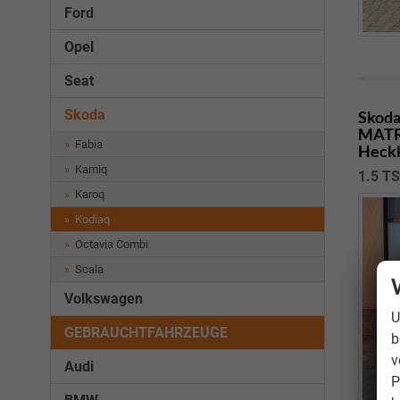
Ford
Opel
Seat
Skoda
Skoda
MATRI
Fabia
Heckk
Kamiq
1.5 TS
Karoq
Kodiaq
Octavia Combi
Scala
Volkswagen
U
GEBRAUCHTFAHRZEUGE
b
v
Audi
P