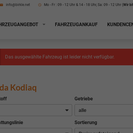
info@birkle.net
Mo - Fr : 09 - 12 Uhr & 14 - 18 Uhr, Sa: 09 - 12 Uhr (
Wir b
HRZEUGANGEBOT
FAHRZEUGANKAUF
KUNDENCE
Das ausgewählte Fahrzeug ist leider nicht verfügbar.
da Kodiaq
toff
Getriebe
ttungslinie
Sortierung