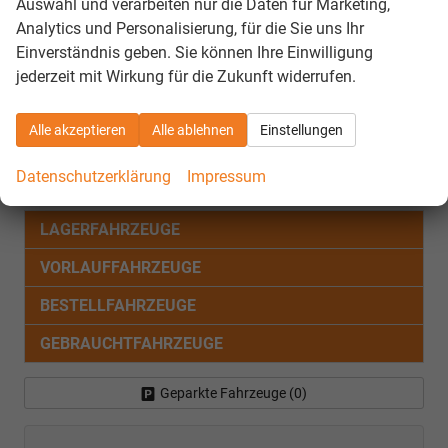
Auswahl und verarbeiten nur die Daten für Marketing,
Konrad-Adenauer-Straße 20
Analytics und Personalisierung, für die Sie uns Ihr
72072 Tübingen
Einverständnis geben. Sie können Ihre Einwilligung
Telefon: 07071 757-0
jederzeit mit Wirkung für die Zukunft widerrufen.
E-Mail:
durchsetzung-barrierefreiheit@rpt.bwl.de
Web:
https://rpt.baden-wuerttemberg.de
Alle akzeptieren
Alle ablehnen
Einstellungen
Fahrzeugnr.
Datenschutzerklärung
Impressum
LAGERFAHRZEUGE
VORLAUFFAHRZEUGE
BESTELLFAHRZEUGE
GEBRAUCHTFAHRZEUGE
Geparkte Fahrzeuge (
0
)