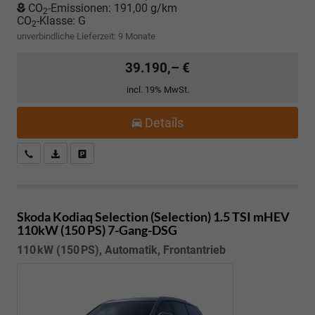
CO
-Emissionen:
191,00 g/km
2
CO
-Klasse:
G
2
unverbindliche Lieferzeit:
9 Monate
39.190,– €
incl. 19% MwSt.
Details
Kostenloser Rückruf-Service
PDF-Datei, Fahrzeugexposé drucken
Fahrzeug parken
Skoda Kodiaq
Selection (Selection) 1.5 TSI mHEV
110kW (150 PS) 7-Gang-DSG
110 kW (150 PS), Automatik, Frontantrieb