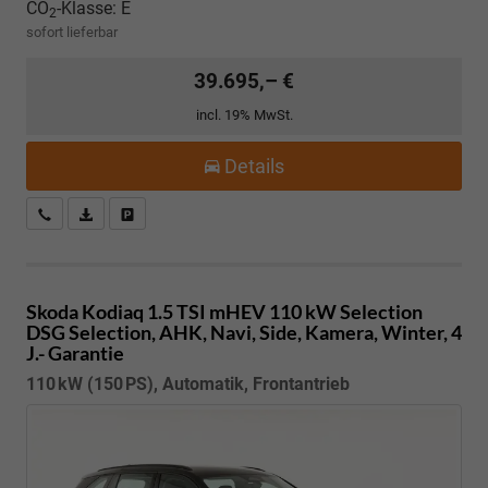
CO
-Klasse:
E
2
sofort lieferbar
39.695,– €
incl. 19% MwSt.
Details
Kostenloser Rückruf-Service
PDF-Datei, Fahrzeugexposé drucken
Fahrzeug parken
Skoda Kodiaq
1.5 TSI mHEV 110 kW Selection
DSG Selection, AHK, Navi, Side, Kamera, Winter, 4
J.- Garantie
110 kW (150 PS), Automatik, Frontantrieb