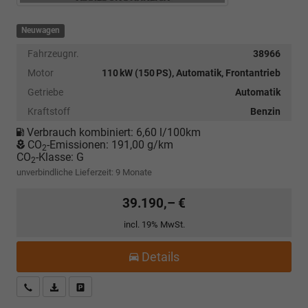
Neuwagen
Fahrzeugnr.
38966
Motor
110 kW (150 PS), Automatik, Frontantrieb
Getriebe
Automatik
Kraftstoff
Benzin
Verbrauch kombiniert:
6,60 l/100km
CO
-Emissionen:
191,00 g/km
2
CO
-Klasse:
G
2
unverbindliche Lieferzeit:
9 Monate
39.190,– €
incl. 19% MwSt.
Details
Kostenloser Rückruf-Service
PDF-Datei, Fahrzeugexposé drucken
Fahrzeug parken