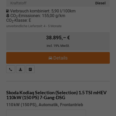
Kraftstoff
Diesel
Verbrauch kombiniert:
5,90 l/100km
CO
-Emissionen:
155,00 g/km
2
CO
-Klasse:
E
2
unverbindliche Lieferzeit: 4 - 5 Monate
38.895,– €
incl. 19% MwSt.
Details
Kostenloser Rückruf-Service
PDF-Datei, Fahrzeugexposé drucken
Fahrzeug parken
Skoda Kodiaq
Selection (Selection) 1.5 TSI mHEV
110kW (150 PS) 7-Gang-DSG
110 kW (150 PS), Automatik, Frontantrieb