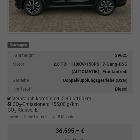
Neuwagen
Fahrzeugnr.
39625
Motor
2.0 TDI ; 110KW/150PS ; 7-Gang-DSG
(AUTOMATIK) ; Frontantrieb
Getriebe
Doppelkupplungsgetriebe (DSG)
Kraftstoff
Diesel
Verbrauch kombiniert:
5,90 l/100km
CO
-Emissionen:
155,00 g/km
2
CO
-Klasse:
E
2
unverbindliche Lieferzeit: 4 - 5 Monate
36.595,– €