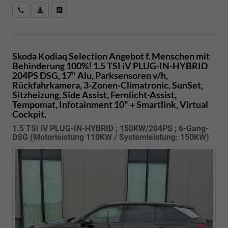
Kostenloser Rückruf-Service
PDF-Datei, Fahrzeugexposé drucken
Fahrzeug parken
Skoda Kodiaq
Selection Angebot f. Menschen mit
Behinderung 100%! 1.5 TSI iV PLUG-IN-HYBRID
204PS DSG, 17" Alu, Parksensoren v/h,
Rückfahrkamera, 3-Zonen-Climatronic, SunSet,
Sitzheizung, Side Assist, Fernlicht-Assist,
Tempomat, Infotainment 10" + Smartlink, Virtual
Cockpit,
1.5 TSI iV PLUG-IN-HYBRID ; 150KW/204PS ; 6-Gang-
DSG (Motorleistung 110KW / Systemleistung: 150KW)