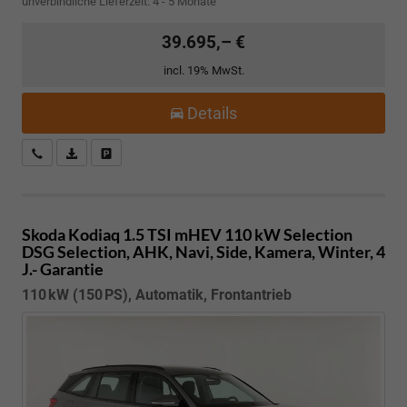
unverbindliche Lieferzeit: 4 - 5 Monate
39.695,– €
incl. 19% MwSt.
Details
Kostenloser Rückruf-Service
PDF-Datei, Fahrzeugexposé drucken
Fahrzeug parken
Skoda Kodiaq
1.5 TSI mHEV 110 kW Selection
DSG Selection, AHK, Navi, Side, Kamera, Winter, 4
J.- Garantie
110 kW (150 PS), Automatik, Frontantrieb