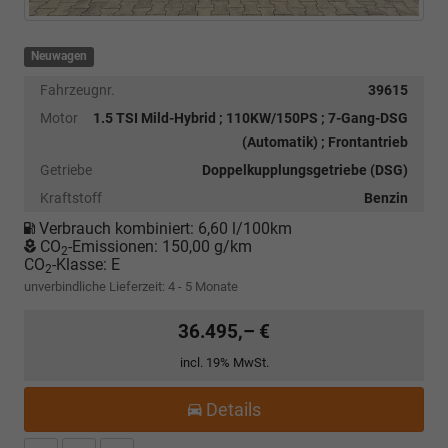
Neuwagen
Fahrzeugnr.
39615
Motor
1.5 TSI Mild-Hybrid ; 110KW/150PS ; 7-Gang-DSG
(Automatik) ; Frontantrieb
Getriebe
Doppelkupplungsgetriebe (DSG)
Kraftstoff
Benzin
Verbrauch kombiniert:
6,60 l/100km
CO
-Emissionen:
150,00 g/km
2
CO
-Klasse:
E
2
unverbindliche Lieferzeit: 4 - 5 Monate
36.495,– €
incl. 19% MwSt.
Details