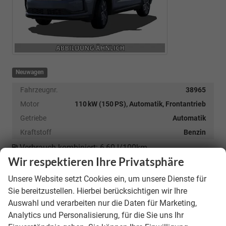
Neuwagen
Fahrzeugnr.
38965
Motor
110 kW (150 PS), Automatik, Frontantrieb
Getriebe
Automatik
Kraftstoff
Benzin
Verbrauch kombiniert:
6,60 l/100km
CO
-Emissionen:
191,00 g/km
Wir respektieren Ihre Privatsphäre
2
CO
-Klasse:
G
2
unverbindliche Lieferzeit:
9 Monate
Unsere Website setzt Cookies ein, um unsere Dienste für
Sie bereitzustellen. Hierbei berücksichtigen wir Ihre
39.190,– €
Auswahl und verarbeiten nur die Daten für Marketing,
Analytics und Personalisierung, für die Sie uns Ihr
incl. 19% MwSt.