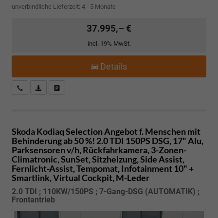
unverbindliche Lieferzeit: 4 - 5 Monate
37.995,– €
incl. 19% MwSt.
Details
Kostenloser Rückruf-Service
PDF-Datei, Fahrzeugexposé drucken
Fahrzeug parken
Skoda Kodiaq
Selection Angebot f. Menschen mit
Behinderung ab 50 %! 2.0 TDI 150PS DSG, 17" Alu,
Parksensoren v/h, Rückfahrkamera, 3-Zonen-
Climatronic, SunSet, Sitzheizung, Side Assist,
Fernlicht-Assist, Tempomat, Infotainment 10" +
Smartlink, Virtual Cockpit, M-Leder
2.0 TDI ; 110KW/150PS ; 7-Gang-DSG (AUTOMATIK) ;
Frontantrieb