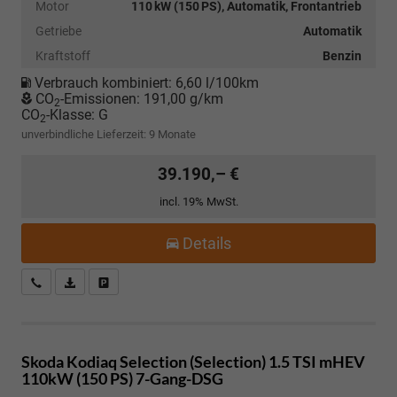
Motor
110 kW (150 PS), Automatik, Frontantrieb
Getriebe
Automatik
Kraftstoff
Benzin
Verbrauch kombiniert:
6,60 l/100km
CO
-Emissionen:
191,00 g/km
2
CO
-Klasse:
G
2
unverbindliche Lieferzeit:
9 Monate
39.190,– €
incl. 19% MwSt.
Details
Kostenloser Rückruf-Service
PDF-Datei, Fahrzeugexposé drucken
Fahrzeug parken
Skoda Kodiaq
Selection (Selection) 1.5 TSI mHEV
110kW (150 PS) 7-Gang-DSG