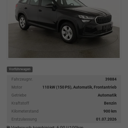
Vorführwagen
Fahrzeugnr.
39884
Motor
110 kW (150 PS), Automatik, Frontantrieb
Getriebe
Automatik
Kraftstoff
Benzin
Kilometerstand
900 km
Erstzulassung
01.07.2026
Verbrauch kombiniert:
6,00 l/100km