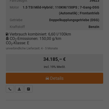
Fahrzeugnr.
39623
Motor
1.5 TSI Mild-Hybrid ; 110KW/150PS ; 7-Gang-DSG
(Automatik) ; Frontantrieb
Getriebe
Doppelkupplungsgetriebe (DSG)
Kraftstoff
Benzin
Verbrauch kombiniert:
6,60 l/100km
CO
-Emissionen:
150,00 g/km
2
CO
-Klasse:
E
2
unverbindliche Lieferzeit: 4 - 5 Monate
34.185,– €
incl. 19% MwSt.
Details
Kostenloser Rückruf-Service
PDF-Datei, Fahrzeugexposé drucken
Fahrzeug parken