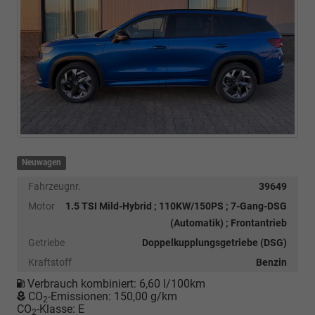
Neuwagen
Fahrzeugnr.
39649
Motor
1.5 TSI Mild-Hybrid ; 110KW/150PS ; 7-Gang-DSG
(Automatik) ; Frontantrieb
Getriebe
Doppelkupplungsgetriebe (DSG)
Kraftstoff
Benzin
Verbrauch kombiniert:
6,60 l/100km
CO
-Emissionen:
150,00 g/km
2
CO
-Klasse:
E
2