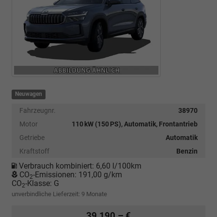
Neuwagen
Fahrzeugnr.
38970
Motor
110 kW (150 PS), Automatik, Frontantrieb
Getriebe
Automatik
Kraftstoff
Benzin
Verbrauch kombiniert:
6,60 l/100km
CO
-Emissionen:
191,00 g/km
2
CO
-Klasse:
G
2
unverbindliche Lieferzeit:
9 Monate
39.190,– €