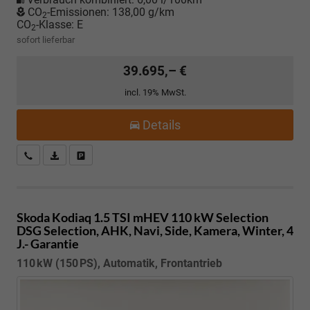
CO
-Emissionen:
138,00 g/km
2
CO
-Klasse:
E
2
sofort lieferbar
39.695,– €
incl. 19% MwSt.
Details
Kostenloser Rückruf-Service
PDF-Datei, Fahrzeugexposé drucken
Fahrzeug parken
Skoda Kodiaq
1.5 TSI mHEV 110 kW Selection
DSG Selection, AHK, Navi, Side, Kamera, Winter, 4
J.- Garantie
110 kW (150 PS), Automatik, Frontantrieb