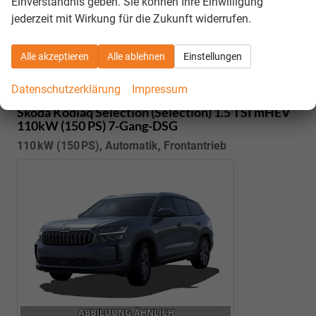
Einverständnis geben. Sie können Ihre Einwilligung
Details
jederzeit mit Wirkung für die Zukunft widerrufen.
Kostenloser Rückruf-Service
PDF-Datei, Fahrzeugexposé drucken
Fahrzeug parken
Alle akzeptieren
Alle ablehnen
Einstellungen
Datenschutzerklärung
Impressum
Skoda Kodiaq
Selection (Selection) 1.5 TSI mHEV
110kW (150 PS) 7-Gang-DSG
110 kW (150 PS), Automatik, Frontantrieb