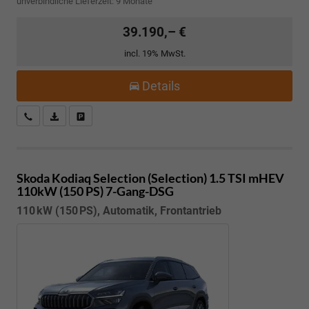
unverbindliche Lieferzeit:
9 Monate
39.190,– €
incl. 19% MwSt.
Details
Kostenloser Rückruf-Service
PDF-Datei, Fahrzeugexposé drucken
Fahrzeug parken
Skoda Kodiaq
Selection (Selection) 1.5 TSI mHEV
110kW (150 PS) 7-Gang-DSG
110 kW (150 PS), Automatik, Frontantrieb