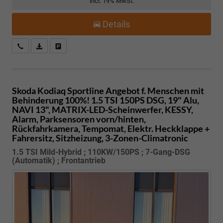
incl. 19% MwSt.
Details
Kostenloser Rückruf-Service
PDF-Datei, Fahrzeugexposé drucken
Fahrzeug parken
Skoda Kodiaq
Sportline Angebot f. Menschen mit
Behinderung 100%! 1.5 TSI 150PS DSG, 19" Alu,
NAVI 13", MATRIX-LED-Scheinwerfer, KESSY,
Alarm, Parksensoren vorn/hinten,
Rückfahrkamera, Tempomat, Elektr. Heckklappe +
Fahrersitz, Sitzheizung, 3-Zonen-Climatronic
1.5 TSI Mild-Hybrid ; 110KW/150PS ; 7-Gang-DSG
(Automatik) ; Frontantrieb