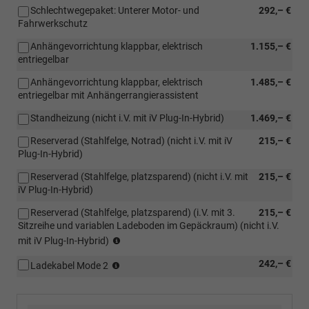
Schlechtwegepaket: Unterer Motor- und
292,– €
Fahrwerkschutz
Anhängevorrichtung klappbar, elektrisch
1.155,– €
entriegelbar
Anhängevorrichtung klappbar, elektrisch
1.485,– €
entriegelbar mit Anhängerrangierassistent
Standheizung (nicht i.V. mit iV Plug-In-Hybrid)
1.469,– €
Reserverad (Stahlfelge, Notrad) (nicht i.V. mit iV
215,– €
Plug-In-Hybrid)
Reserverad (Stahlfelge, platzsparend) (nicht i.V. mit
215,– €
iV Plug-In-Hybrid)
Reserverad (Stahlfelge, platzsparend) (i.V. mit 3.
215,– €
Sitzreihe und variablen Ladeboden im Gepäckraum) (nicht i.V.
(i.V.
mit iV Plug-In-Hybrid)
mit
(nur
242,– €
3.
Ladekabel Mode 2
i.V.
Sitzreihe
mit
und
iV
variablen