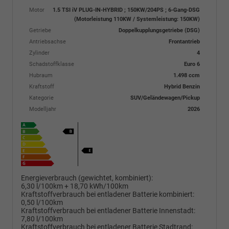
Motor
1.5 TSI iV PLUG-IN-HYBRID ; 150KW/204PS ; 6-Gang-DSG
(Motorleistung 110KW / Systemleistung: 150KW)
Getriebe
Doppelkupplungsgetriebe (DSG)
Antriebsachse
Frontantrieb
Zylinder
4
Schadstoffklasse
Euro 6
Hubraum
1.498 ccm
Kraftstoff
Hybrid Benzin
Kategorie
SUV/Geländewagen/Pickup
Modelljahr
2026
Energieverbrauch (gewichtet, kombiniert):
6,30 l/100km + 18,70 kWh/100km
Kraftstoffverbrauch bei entladener Batterie kombiniert:
0,50 l/100km
Kraftstoffverbrauch bei entladener Batterie Innenstadt:
7,80 l/100km
Kraftstoffverbrauch bei entladener Batterie Stadtrand: