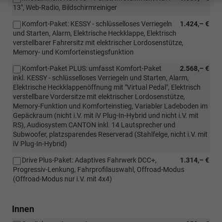
13", Web-Radio, Bildschirmreiniger
Komfort-Paket: KESSY - schlüsselloses Verriegeln
1.424,– €
und Starten, Alarm, Elektrische Heckklappe, Elektrisch
verstellbarer Fahrersitz mit elektrischer Lordosenstütze,
Memory- und Komforteinstiegsfunktion
Komfort-Paket PLUS: umfasst Komfort-Paket
2.568,– €
inkl. KESSY - schlüsselloses Verriegeln und Starten, Alarm,
Elektrische Heckklappenöffnung mit "Virtual Pedal", Elektrisch
verstellbare Vordersitze mit elektrischer Lordosenstütze,
Memory-Funktion und Komforteinstieg, Variabler Ladeboden im
Gepäckraum (nicht i.V. mit iV Plug-In-Hybrid und nicht i.V. mit
RS), Audiosystem CANTON inkl. 14 Lautsprecher und
Subwoofer, platzsparendes Reserverad (Stahlfelge, nicht i.V. mit
iV Plug-In-Hybrid)
Drive Plus-Paket: Adaptives Fahrwerk DCC+,
1.314,– €
Progressiv-Lenkung, Fahrprofilauswahl, Offroad-Modus
(Offroad-Modus nur i.V. mit 4x4)
Innen