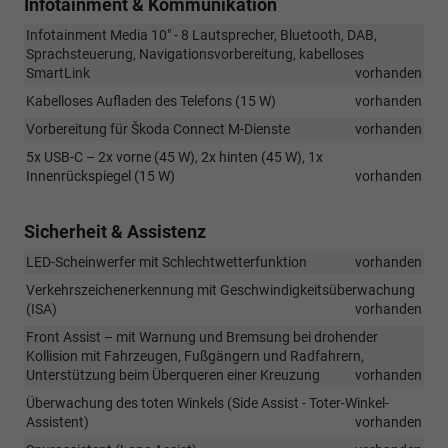
Infotainment & Kommunikation
Infotainment Media 10" - 8 Lautsprecher, Bluetooth, DAB,
Sprachsteuerung, Navigationsvorbereitung, kabelloses
SmartLink
vorhanden
Kabelloses Aufladen des Telefons (15 W)
vorhanden
Vorbereitung für Škoda Connect M-Dienste
vorhanden
5x USB-C – 2x vorne (45 W), 2x hinten (45 W), 1x
Innenrückspiegel (15 W)
vorhanden
Sicherheit & Assistenz
LED-Scheinwerfer mit Schlechtwetterfunktion
vorhanden
Verkehrszeichenerkennung mit Geschwindigkeitsüberwachung
(ISA)
vorhanden
Front Assist – mit Warnung und Bremsung bei drohender
Kollision mit Fahrzeugen, Fußgängern und Radfahrern,
Unterstützung beim Überqueren einer Kreuzung
vorhanden
Überwachung des toten Winkels (Side Assist - Toter-Winkel-
Assistent)
vorhanden