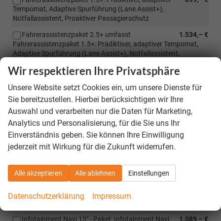
Tempomat, Adaptive Spurführung (Lane Assist+),
Notfallassistent, Proaktiver Passagierschutz
Fahrerassistenzpaket 2.5+ umfasst
1.534,– €
Fahrerassistenzpaket 1.5+: Prädiktiver, adaptiver Tempomat,
Adaptive Spurführung (Lane Assist+), Notfallassistent,
Proaktiver Passagierschutz sowie Automatischer Park-Assist,
Wir respektieren Ihre Privatsphäre
Fern-Parken, Panorama-Kamerasystem
Unsere Website setzt Cookies ein, um unsere Dienste für
Klima-Paket: Beheizte Frontscheibe, Beheizte
512,– €
äußere Fondsitzplätze
Sie bereitzustellen. Hierbei berücksichtigen wir Ihre
Auswahl und verarbeiten nur die Daten für Marketing,
Transport-Paket: Netzwerkprogramm, Kofferraum-
182,– €
Analytics und Personalisierung, für die Sie uns Ihr
Wendematte, Cargo-Elemente und Haken im Gepäckraum
Einverständnis geben. Sie können Ihre Einwilligung
Family-Paket: Sonnenrollos für hintere
545,– €
jederzeit mit Wirkung für die Zukunft widerrufen.
Seitenscheiben, Seitenairbags für die äußeren Fondsitzplätze,
Telefon-/Tablet-Halter, Türkantenschutz, Ablagefach hinter der
Mittelkonsole, Mülleimer
Alle akzeptieren
Alle ablehnen
Einstellungen
LED-Paket PLUS: Matrix-LED-Scheinwerfer mit
2.063,– €
Schlechtwetterfunktion, Kühlergrill beleuchtet, TOP-LED-
Datenschutzerklärung
Impressum
Rückleuchten mit dynamischen Blinkleuchten
Infotainment Navi 13" - Paket: Infotainment Navi
1.089,– €