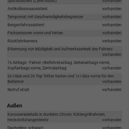
Spurassistent (Lane Assist)
vorhanden
Antikollisionsassistent
vorhanden
Tempomat mit Geschwindigkeitsbegrenzer
vorhanden
Berganfahrassistent
vorhanden
Parksensoren vorne und hinten
vorhanden
Rückfahrkamera
vorhanden
Erkennung von Müdigkeit und Aufmerksamkeit des Fahrers
vorhanden
7x Airbags - Fahrer-/Beifahrerairbag, Seitenairbags vorne,
Kopfairbags vorne, Zentralairbag
vorhanden
2x i-Size und 2x Top Tether hinten und 1x i-Size vorne für den
Beifahrer
vorhanden
Notruf eCall
vorhanden
Außen
Karosseriedetails in dunklem Chrom: Kühlergrillrahmen,
Heckstoßstangenleiste
vorhanden
Dachreling, schwarz
vorhanden