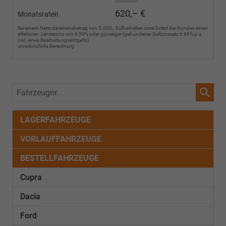
620,– €
Monatsraten
Bei einem Nettodarlehensbetrag von 5.000,- EUR erhalten zwei Drittel der Kunden einen
effektiven Jahreszins von 6,99% oder günstiger (gebundener Sollzinssatz 6,99% p.a.
inkl. eines Bearbeitungsentgelts).
unverbindliche Berechnung
Fahrzeugnr.
LAGERFAHRZEUGE
VORLAUFFAHRZEUGE
BESTELLFAHRZEUGE
Cupra
Dacia
Ford