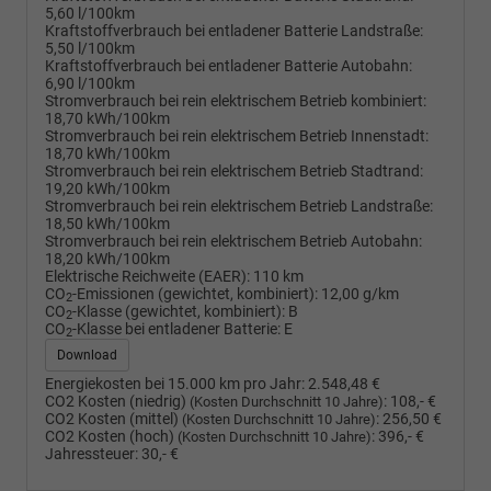
5,60 l/100km
Kraftstoffverbrauch bei entladener Batterie Landstraße:
5,50 l/100km
Kraftstoffverbrauch bei entladener Batterie Autobahn:
6,90 l/100km
Stromverbrauch bei rein elektrischem Betrieb kombiniert:
18,70 kWh/100km
Stromverbrauch bei rein elektrischem Betrieb Innenstadt:
18,70 kWh/100km
Stromverbrauch bei rein elektrischem Betrieb Stadtrand:
19,20 kWh/100km
Stromverbrauch bei rein elektrischem Betrieb Landstraße:
18,50 kWh/100km
Stromverbrauch bei rein elektrischem Betrieb Autobahn:
18,20 kWh/100km
Elektrische Reichweite (EAER):
110 km
CO
-Emissionen (gewichtet, kombiniert):
12,00 g/km
2
CO
-Klasse (gewichtet, kombiniert):
B
2
CO
-Klasse bei entladener Batterie:
E
2
Download
Energiekosten bei 15.000 km pro Jahr:
2.548,48 €
CO2 Kosten (niedrig)
:
108,- €
(Kosten Durchschnitt 10 Jahre)
CO2 Kosten (mittel)
:
256,50 €
(Kosten Durchschnitt 10 Jahre)
CO2 Kosten (hoch)
:
396,- €
(Kosten Durchschnitt 10 Jahre)
Jahressteuer:
30,- €