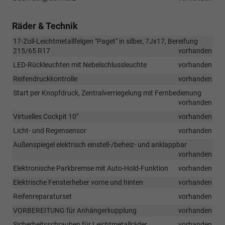
Räder & Technik
17-Zoll-Leichtmetallfelgen "Paget" in silber, 7Jx17, Bereifung
215/65 R17
vorhanden
LED-Rückleuchten mit Nebelschlussleuchte
vorhanden
Reifendruckkontrolle
vorhanden
Start per Knopfdruck, Zentralverriegelung mit Fernbedienung
vorhanden
Virtuelles Cockpit 10"
vorhanden
Licht- und Regensensor
vorhanden
Außenspiegel elektrisch einstell-/beheiz- und anklappbar
vorhanden
Elektronische Parkbremse mit Auto-Hold-Funktion
vorhanden
Elektrische Fensterheber vorne und hinten
vorhanden
Reifenreparaturset
vorhanden
VORBEREITUNG für Anhängerkupplung
vorhanden
Sicherheitsschrauben für Leichtmetallräder
vorhanden