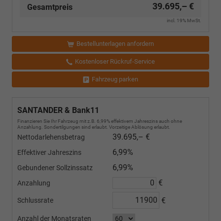
Plug-
39.695,– €
Ladeboden
Gesamtpreis
In-
im
incl. 19% MwSt.
Hybrid)
Gepäckraum)
Bestellunterlagen anfordern
Kostenloser Rückruf-Service
Fahrzeug parken
SANTANDER & Bank11
Finanzieren Sie Ihr Fahrzeug mit z.B. 6,99% effektivem Jahreszins auch ohne
Anzahlung. Sondertilgungen sind erlaubt. Vorzeitige Ablösung erlaubt.
39.695,– €
Nettodarlehensbetrag
6,99%
Effektiver Jahreszins
6,99%
Gebundener Sollzinssatz
€
Anzahlung
€
Schlussrate
Anzahl der Monatsraten