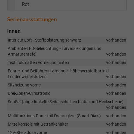
Rot
Serienausstattungen
Innen
Interieur Loft - Stoffpolsterung schwarz
vorhanden
Ambiente-LED-Beleuchtung - Türverkleidungen und
Armaturentafel
vorhanden
Textilfußmatten vorne und hinten
vorhanden
Fahrer- und Beifahrersitz manuell höhenverstellbar inkl.
Lendenwirbelstützen
vorhanden
Sitzheizung vorne
vorhanden
Drei-Zonen-Climatronic
vorhanden
SunSet (abgedunkelte Seitenscheiben hinten und Heckscheibe)
vorhanden
Multifunktions-Panel mit Drehreglern (Smart Dials)
vorhanden
Mittelkonsole mit Getränkehalter
vorhanden
12V-Steckdose vorne
vorhanden