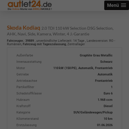
Menü
Skoda Kodiaq
2.0 TDI 110 kW Selection DSG Selection,
AHK, Navi, Side, Kamera, Winter, 4 J.-Garantie
Fahrzeugnr.
:
39889
, unverbindliche Lieferzeit:
14 Tage
, Landesversion: RO -
Rumänien,
Fahrzeug mit Tageszulassung
, Zentrallager
Außenfarbe
Graphite Grau Metallic
Innenausstattung
Schwarz
Motor
110 kW (150 PS), Automatik, Frontantrieb
Getriebe
Automatik
Antriebsachse
Frontantrieb
Partikelfilter
1
Schadstoffklasse
Euro 6
Hubraum
1.968 ccm
Kraftstoff
Diesel
Kategorie
SUV/Geländewagen/Pickup
Kilometerstand
10 km
Erstzulassung
01.06.2026