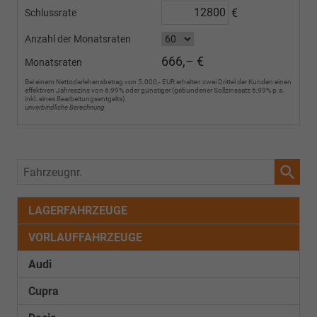
€
Schlussrate
Anzahl der Monatsraten
666,– €
Monatsraten
Bei einem Nettodarlehensbetrag von 5.000,- EUR erhalten zwei Drittel der Kunden einen
effektiven Jahreszins von 6,99% oder günstiger (gebundener Sollzinssatz 6,99% p.a.
inkl. eines Bearbeitungsentgelts).
unverbindliche Berechnung
Fahrzeugnr.
LAGERFAHRZEUGE
VORLAUFFAHRZEUGE
Audi
Cupra