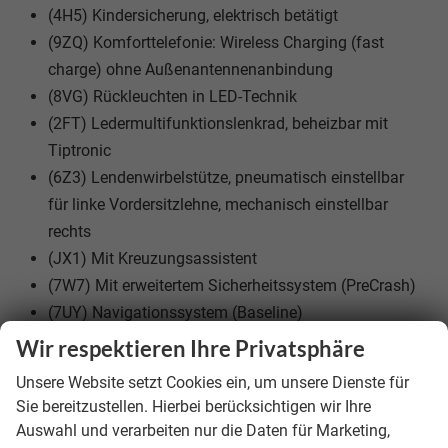
(4H5) Kindersicherung, elektrisch betätigt
(9ZQ) Komforttelefonie: Wireless Charging (fast
charge) ohne Außenantennenanbindung
(8VG) Rückleuchten in LED-Technik
(2FT) Ledermultifunktionslenkrad, beheizbar mit
Tiptronic
(6Z3) Lendenwirbelstütze, pneumatisch einstellbar
für linke Vordersitzlehne, mechanisch einstellbar
rechts
(JX1) Mit Kreuzungsassistent
(7W7) Mit erweitertem Sicherheitssystem (PreCrash)
(7UY) Navigationssystem (Baseline)
(H82) Reifen 215/65 R17 99V Super-
Wir respektieren Ihre Privatsphäre
Rollwiderstandsoptimiert
Unsere Website setzt Cookies ein, um unsere Dienste für
(6I6) Spurhalteassistent inkl. Emergency Assist und
Sie bereitzustellen. Hierbei berücksichtigen wir Ihre
Stauassistent
Auswahl und verarbeiten nur die Daten für Marketing,
(PTA) Technology Paket 13""