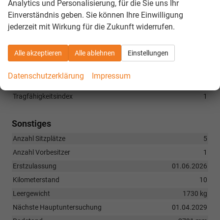
Analytics und Personalisierung, für die Sie uns Ihr
(1G9) platzsparendes Notrad
Einverständnis geben. Sie können Ihre Einwilligung
(8N6) Licht-/ Regensensor
jederzeit mit Wirkung für die Zukunft widerrufen.
(GV1) Vorbereitung Alcohol Interlock
Alle akzeptieren
Alle ablehnen
Einstellungen
Räder & Technik
Datenschutzerklärung
Impressum
Lautstärke externes Rollgeräusch der Reifen
1 dB
Tragfähigkeitsindex
1
Sonstiges
Anzahl Sitzplätze
5
Anzahl Vorbesitzer
1
Erstzulassung
01.06.2026
Kilometerstand
10
Leergewicht
1730 kg
Nächste Hauptuntersuchung
01.04.2029