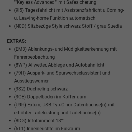
""Keyless Advanced"" mit Safesicherung
(9I5) Tagesfahrlicht mit Assistenzfahrlicht u.Coming-
u. Leaving-home Funktion automatisch
(N0D) Sitzbezüge Style schwarz Stoff / grau Suedia
EXTRAS:
(EM3) Ablenkungs- und Müdigkeitserkennung mit
Fahrerbeobachtung
(8WP) Allwetter, Abbiege und Autobahnlicht
(79H) Auspark- und Spurwechselassistent und
Ausstiegswarner
(3S2) Dachreling schwarz
(3GE) Doppelboden im Kofferraum
(U9H) Extern, USB Typ-C nur Datenbuchse(n) mit
erhöhter Ladeleistung und Ladebuchse(n)
(8DG) Infotainment 13""
(6T1) Innenleuchte im Fußraum