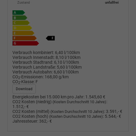
Zustand
unfallfrei
Verbrauch kombiniert:
6,40 l/100km
Verbrauch Innenstadt:
8,10 l/100km
Verbrauch Stadtrand:
6,10 l/100km
Verbrauch Landstraße:
5,60 l/100km
Verbrauch Autobahn:
6,60 l/100km
CO
-Emissionen:
168,00 g/km
2
CO
-Klasse:
F
2
Download
Energiekosten bei 15.000 km pro Jahr:
1.545,60 €
CO2 Kosten (niedrig)
:
(Kosten Durchschnitt 10 Jahre)
1.512,- €
CO2 Kosten (mittel)
:
3.591,- €
(Kosten Durchschnitt 10 Jahre)
CO2 Kosten (hoch)
:
5.544,- €
(Kosten Durchschnitt 10 Jahre)
Jahressteuer:
362,- €