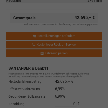
Radstand
2791 mm
42.695,– €
Gesamtpreis
incl. 19% MwSt., den Kosten für Überführung und Zulassungspapieren
Bestellunterlagen anfordern
Kostenloser Rückruf-Service
Fahrzeug parken
SANTANDER & Bank11
Finanzieren Sie Ihr Fahrzeug mit z.B. 6,99% effektivem Jahreszins auch ohne
Anzahlung. Sondertilgungen sind erlaubt. Vorzeitige Ablösung erlaubt.
42.695,– €
Nettodarlehensbetrag
6,99%
Effektiver Jahreszins
6,99%
Gebundener Sollzinssatz
€
Anzahlung