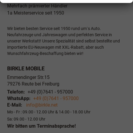
Mehrfach prämierter Händler
1a Meisterservice seit 1950
Wir bieten besten Service seit 1950 rund um`s Auto.
Neufahrzeuge und Jahreswagen und perfekten Service in
unserer Werkstatt! Unsere Spezialität sind selbst bestellte und
importierte EU-Neuwagen mit XXL-Rabatt, aber auch
Wunschfahrzeug-Beschaffung bieten wir!
BIRKLE MOBILE
Emmendinger Str.15
79276
Reute bei Freiburg
Telefon:
+49 (0)7641 - 957000
WhatsApp:
+49 (0)7641 - 957000
E-Mail:
info@birkle.net
Mo - Fr : 09.00 - 12.00 Uhr & 14.00 - 18.00 Uhr
Sa: 09.00 - 12.00 Uhr
Wir bitten um Terminabsprache!