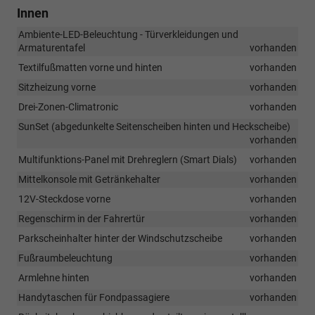
Innen
Ambiente-LED-Beleuchtung - Türverkleidungen und
Armaturentafel
vorhanden
Textilfußmatten vorne und hinten
vorhanden
Sitzheizung vorne
vorhanden
Drei-Zonen-Climatronic
vorhanden
SunSet (abgedunkelte Seitenscheiben hinten und Heckscheibe)
vorhanden
Multifunktions-Panel mit Drehreglern (Smart Dials)
vorhanden
Mittelkonsole mit Getränkehalter
vorhanden
12V-Steckdose vorne
vorhanden
Regenschirm in der Fahrertür
vorhanden
Parkscheinhalter hinter der Windschutzscheibe
vorhanden
Fußraumbeleuchtung
vorhanden
Armlehne hinten
vorhanden
Handytaschen für Fondpassagiere
vorhanden