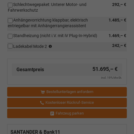
Schlechtwegepaket: Unterer Motor- und
292,– €
Fahrwerkschutz
Anhängevorrichtung klappbar, elektrisch
1.485,– €
entriegelbar mit Anhängerrangierassistent
Standheizung (nicht i.V. mit iV Plug-In-Hybrid)
1.469,– €
(nur
242,– €
Ladekabel Mode 2
i.V.
mit
iV
Plug-
51.695,– €
Gesamtpreis
In-
incl. 19% MwSt.
Hybrid)
Bestellunterlagen anfordern
Kostenloser Rückruf-Service
Fahrzeug parken
SANTANDER & Bank11