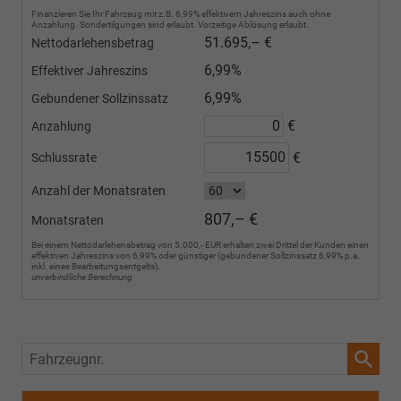
Finanzieren Sie Ihr Fahrzeug mit z.B. 6,99% effektivem Jahreszins auch ohne
Anzahlung. Sondertilgungen sind erlaubt. Vorzeitige Ablösung erlaubt.
51.695,– €
Nettodarlehensbetrag
6,99%
Effektiver Jahreszins
6,99%
Gebundener Sollzinssatz
€
Anzahlung
€
Schlussrate
Anzahl der Monatsraten
807,– €
Monatsraten
Bei einem Nettodarlehensbetrag von 5.000,- EUR erhalten zwei Drittel der Kunden einen
effektiven Jahreszins von 6,99% oder günstiger (gebundener Sollzinssatz 6,99% p.a.
inkl. eines Bearbeitungsentgelts).
unverbindliche Berechnung
Fahrzeugnr.