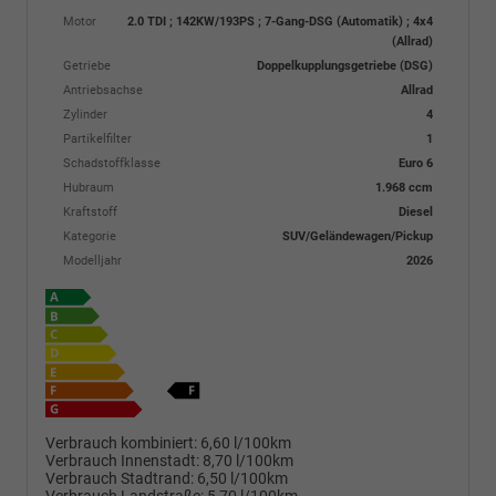
Motor
2.0 TDI ; 142KW/193PS ; 7-Gang-DSG (Automatik) ; 4x4
(Allrad)
Getriebe
Doppelkupplungsgetriebe (DSG)
Antriebsachse
Allrad
Zylinder
4
Partikelfilter
1
Schadstoffklasse
Euro 6
Hubraum
1.968 ccm
Kraftstoff
Diesel
Kategorie
SUV/Geländewagen/Pickup
Modelljahr
2026
Verbrauch kombiniert:
6,60 l/100km
Verbrauch Innenstadt:
8,70 l/100km
Verbrauch Stadtrand:
6,50 l/100km