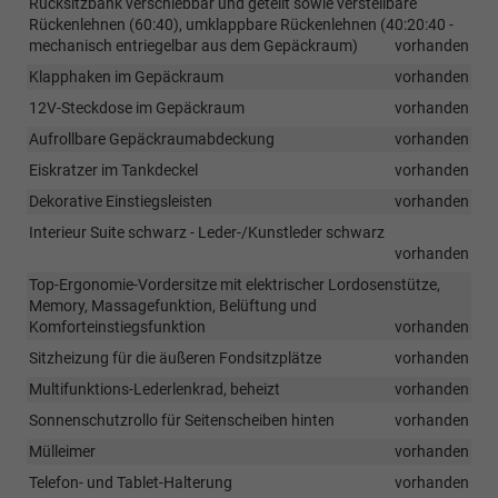
Rücksitzbank verschiebbar und geteilt sowie verstellbare
Rückenlehnen (60:40), umklappbare Rückenlehnen (40:20:40 -
mechanisch entriegelbar aus dem Gepäckraum)
vorhanden
Klapphaken im Gepäckraum
vorhanden
12V-Steckdose im Gepäckraum
vorhanden
Aufrollbare Gepäckraumabdeckung
vorhanden
Eiskratzer im Tankdeckel
vorhanden
Dekorative Einstiegsleisten
vorhanden
Interieur Suite schwarz - Leder-/Kunstleder schwarz
vorhanden
Top-Ergonomie-Vordersitze mit elektrischer Lordosenstütze,
Memory, Massagefunktion, Belüftung und
Komforteinstiegsfunktion
vorhanden
Sitzheizung für die äußeren Fondsitzplätze
vorhanden
Multifunktions-Lederlenkrad, beheizt
vorhanden
Sonnenschutzrollo für Seitenscheiben hinten
vorhanden
Mülleimer
vorhanden
Telefon- und Tablet-Halterung
vorhanden