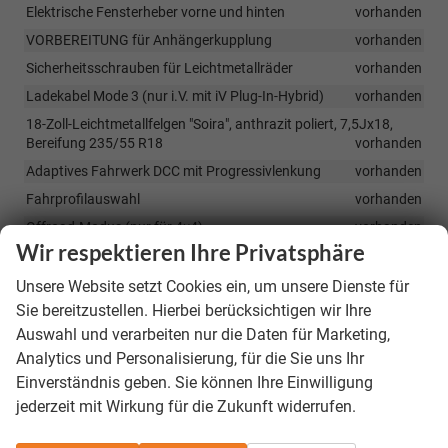
Elektrische Fensterheber vorne und hinten
vorhanden
VORBEREITUNG für Anhängerkupplung
vorhanden
Sicherheitsschrauben für Leichtmetallräder
vorhanden
Ladekabel Mode 3 (nur i.V. mit iV Plug-In-Hybrid)
vorhanden
18-Zoll-Leichtmetallfelgen "Soira", anthrazit poliert, 7,5Jx18,
Bereifung 235/55 R18
vorhanden
Adaptives Fahrwerk DCC mit Progressivlenkung
vorhanden
Fahrprofilauswahl
vorhanden
Offroad-Modus (nur für 4×4)
vorhanden
Wir respektieren Ihre Privatsphäre
Beheizbare Frontscheibe
vorhanden
Head-up-Display
vorhanden
Unsere Website setzt Cookies ein, um unsere Dienste für
Sie bereitzustellen. Hierbei berücksichtigen wir Ihre
Matrix-LED-Scheinwerfer mit Schlechtwetterfunktion
vorhanden
Auswahl und verarbeiten nur die Daten für Marketing,
Analytics und Personalisierung, für die Sie uns Ihr
Top-LED-Rückleuchten mit animierten Blinkleuchten
vorhanden
Einverständnis geben. Sie können Ihre Einwilligung
KESSY mit Alarm – schlüsselloses Ent-/Verriegeln und Starten
vorhanden
jederzeit mit Wirkung für die Zukunft widerrufen.
Elektrische Heckklappenbedienung mit "Virtuelles Pedal"