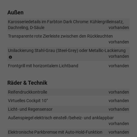
Außen
Karosseriedetails im Farbton Dark Chrome: Kühlergrilleinsatz,
Dachreling, D-Säule
vorhanden
Transparente rote Zierleiste zwischen den Rückleuchten
vorhanden
Unilackierung Stahl-Grau (Steel-Grey) oder Metallic-Lackierung
(Ausnahme:
vorhanden
Sonder-
Frontgrill mit horizontalem Lichtband
vorhanden
Lackierung
Velvet-
Rot
Räder & Technik
ist
gegen
Reifendruckkontrolle
vorhanden
Aufpreis
Virtuelles Cockpit 10"
vorhanden
bestellbar)
Licht- und Regensensor
vorhanden
Außenspiegel elektrisch einstell-/beheiz- und anklappbar
vorhanden
Elektronische Parkbremse mit Auto-Hold-Funktion
vorhanden