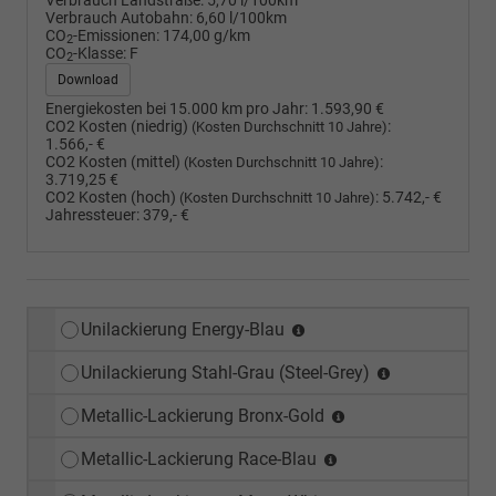
Verbrauch Landstraße:
5,70 l/100km
Verbrauch Autobahn:
6,60 l/100km
CO
-Emissionen:
174,00 g/km
2
CO
-Klasse:
F
2
Download
Energiekosten bei 15.000 km pro Jahr:
1.593,90 €
CO2 Kosten (niedrig)
:
(Kosten Durchschnitt 10 Jahre)
1.566,- €
CO2 Kosten (mittel)
:
(Kosten Durchschnitt 10 Jahre)
3.719,25 €
CO2 Kosten (hoch)
:
5.742,- €
(Kosten Durchschnitt 10 Jahre)
Jahressteuer:
379,- €
Unilackierung Energy-Blau
Unilackierung Stahl-Grau (Steel-Grey)
Metallic-Lackierung Bronx-Gold
Metallic-Lackierung Race-Blau