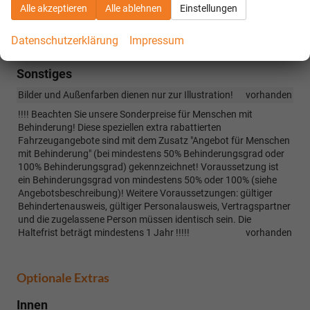
vorhanden
Alle akzeptieren
Alle ablehnen
Einstellungen
Reserverad (Stahlfelge, Notrad) (nicht i.V. mit iV Plug-In-Hybrid)
vorhanden
Datenschutzerklärung
Impressum
Sonstiges
Bilder und Außenfarben dienen nur zur Illustration!
vorhanden
!!!! Beachten Sie unsere Sonderpreise für Menschen mit
Behinderung! Diese speziellen extra rabattierten
Fahrzeugangebote sind mit dem Zusatz "Angebot für Menschen
mit Behinderung" (bei mindestens 50% Behinderungsgrad oder
100% Behinderungsgrad) gekennzeichnet! Voraussetzung ist
ein Behinderungsgrad von mindestens 50% oder 100% (siehe
Angebotsbeschreibung)! Weitere Voraussetzungen: gültiger
Behindertenausweis, gültiger Personalausweis, Vertragspartner
und die zugelassene Person müssen identisch sein. Die
Haltefrist beträgt mindestens 1 Jahr !!!!!
vorhanden
Optionale Extras
Innen