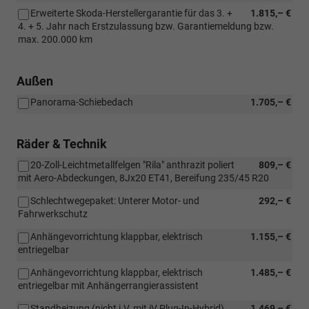
Erweiterte Skoda-Herstellergarantie für das 3. +
1.815,– €
4. + 5. Jahr nach Erstzulassung bzw. Garantiemeldung bzw.
max. 200.000 km
Außen
Panorama-Schiebedach
1.705,– €
Räder & Technik
20-Zoll-Leichtmetallfelgen "Rila" anthrazit poliert
809,– €
mit Aero-Abdeckungen, 8Jx20 ET41, Bereifung 235/45 R20
Schlechtwegepaket: Unterer Motor- und
292,– €
Fahrwerkschutz
Anhängevorrichtung klappbar, elektrisch
1.155,– €
entriegelbar
Anhängevorrichtung klappbar, elektrisch
1.485,– €
entriegelbar mit Anhängerrangierassistent
Standheizung (nicht i.V. mit iV Plug-In-Hybrid)
1.469,– €