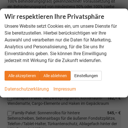
100% Behinderungsgrad) gekennzeichnet! Voraussetzung ist
ein Behinderungsgrad von mindestens 50% oder 100% (siehe
Angebotsbeschreibung)! Weitere Voraussetzungen: gültiger
Wir respektieren Ihre Privatsphäre
Behindertenausweis, gültiger Personalausweis, Vertragspartner
und die zugelassene Person müssen identisch sein. Die
Unsere Website setzt Cookies ein, um unsere Dienste für
Haltefrist beträgt mindestens 1 Jahr !!!!!
vorhanden
Sie bereitzustellen. Hierbei berücksichtigen wir Ihre
Auswahl und verarbeiten nur die Daten für Marketing,
Optionale Extras
Analytics und Personalisierung, für die Sie uns Ihr
Einverständnis geben. Sie können Ihre Einwilligung
Pakete
jederzeit mit Wirkung für die Zukunft widerrufen.
Fahrerassistenzpaket 2.5+ umfasst
825,– €
Fahrerassistenzpaket 1.5+: Prädiktiver, adaptiver Tempomat,
Alle akzeptieren
Alle ablehnen
Einstellungen
Adaptive Spurführung (Lane Assist+), Notfallassistent,
Proaktiver Passagierschutz sowie Automatischer Park-Assist,
Fern-Parken, Panorama-Kamerasystem
Datenschutzerklärung
Impressum
Transport-Paket: Netzwerkprogramm, Kofferraum-
182,– €
Wendematte, Cargo-Elemente und Haken im Gepäckraum
Family-Paket: Sonnenrollos für hintere
545,– €
Seitenscheiben, Seitenairbags für die äußeren Fondsitzplätze,
Telefon-/Tablet-Halter, Türkantenschutz, Ablagefach hinter der