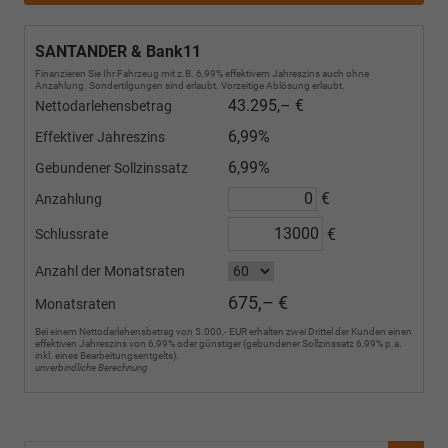
SANTANDER & Bank11
Finanzieren Sie Ihr Fahrzeug mit z.B. 6,99% effektivem Jahreszins auch ohne
Anzahlung. Sondertilgungen sind erlaubt. Vorzeitige Ablösung erlaubt.
43.295,– €
Nettodarlehensbetrag
6,99%
Effektiver Jahreszins
6,99%
Gebundener Sollzinssatz
€
Anzahlung
€
Schlussrate
Anzahl der Monatsraten
675,– €
Monatsraten
Bei einem Nettodarlehensbetrag von 5.000,- EUR erhalten zwei Drittel der Kunden einen
effektiven Jahreszins von 6,99% oder günstiger (gebundener Sollzinssatz 6,99% p.a.
inkl. eines Bearbeitungsentgelts).
unverbindliche Berechnung