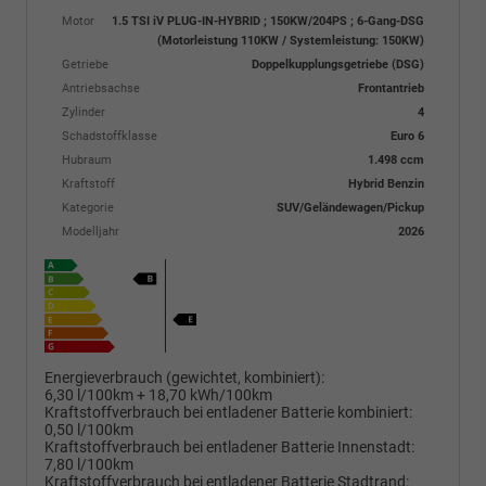
Motor
1.5 TSI iV PLUG-IN-HYBRID ; 150KW/204PS ; 6-Gang-DSG
(Motorleistung 110KW / Systemleistung: 150KW)
Getriebe
Doppelkupplungsgetriebe (DSG)
Antriebsachse
Frontantrieb
Zylinder
4
Schadstoffklasse
Euro 6
Hubraum
1.498 ccm
Kraftstoff
Hybrid Benzin
Kategorie
SUV/Geländewagen/Pickup
Modelljahr
2026
Energieverbrauch (gewichtet, kombiniert):
6,30 l/100km + 18,70 kWh/100km
Kraftstoffverbrauch bei entladener Batterie kombiniert:
0,50 l/100km
Kraftstoffverbrauch bei entladener Batterie Innenstadt:
7,80 l/100km
Kraftstoffverbrauch bei entladener Batterie Stadtrand: