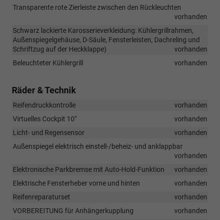
Transparente rote Zierleiste zwischen den Rückleuchten
vorhanden
Schwarz lackierte Karosserieverkleidung: Kühlergrillrahmen,
Außenspiegelgehäuse, D-Säule, Fensterleisten, Dachreling und
Schriftzug auf der Heckklappe)
vorhanden
Beleuchteter Kühlergrill
vorhanden
Räder & Technik
Reifendruckkontrolle
vorhanden
Virtuelles Cockpit 10"
vorhanden
Licht- und Regensensor
vorhanden
Außenspiegel elektrisch einstell-/beheiz- und anklappbar
vorhanden
Elektronische Parkbremse mit Auto-Hold-Funktion
vorhanden
Elektrische Fensterheber vorne und hinten
vorhanden
Reifenreparaturset
vorhanden
VORBEREITUNG für Anhängerkupplung
vorhanden