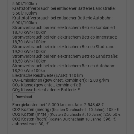
5,60 l/100km
Kraftstoffverbrauch bei entladener Batterie Landstraße:
5,50 l/100km
Kraftstoffverbrauch bei entladener Batterie Autobahn:
6,90 l/100km
Stromverbrauch bei rein elektrischem Betrieb kombiniert:
18,70 kWh/100km
Stromverbrauch bei rein elektrischem Betrieb Innenstadt:
18,70 kWh/100km
Stromverbrauch bei rein elektrischem Betrieb Stadtrand:
19,20 kWh/100km
Stromverbrauch bei rein elektrischem Betrieb Landstraße:
18,50 kWh/100km
Stromverbrauch bei rein elektrischem Betrieb Autobahn:
18,20 kWh/100km
Elektrische Reichweite (EAER):
110 km
CO
-Emissionen (gewichtet, kombiniert):
12,00 g/km
2
CO
-Klasse (gewichtet, kombiniert):
B
2
CO
-Klasse bei entladener Batterie:
E
2
Download
Energiekosten bei 15.000 km pro Jahr:
2.548,48 €
CO2 Kosten (niedrig)
:
108,- €
(Kosten Durchschnitt 10 Jahre)
CO2 Kosten (mittel)
:
256,50 €
(Kosten Durchschnitt 10 Jahre)
CO2 Kosten (hoch)
:
396,- €
(Kosten Durchschnitt 10 Jahre)
Jahressteuer:
30,- €