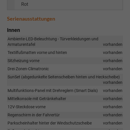
Rot
Serienausstattungen
Innen
Ambiente-LED-Beleuchtung - Türverkleidungen und
Armaturentafel
vorhanden
Textilfußmatten vorne und hinten
vorhanden
Sitzheizung vorne
vorhanden
Drei-Zonen-Climatronic
vorhanden
SunSet (abgedunkelte Seitenscheiben hinten und Heckscheibe)
vorhanden
Multifunktions-Panel mit Drehreglern (Smart Dials)
vorhanden
Mittelkonsole mit Getränkehalter
vorhanden
12V-Steckdose vorne
vorhanden
Regenschirm in der Fahrertür
vorhanden
Parkscheinhalter hinter der Windschutzscheibe
vorhanden