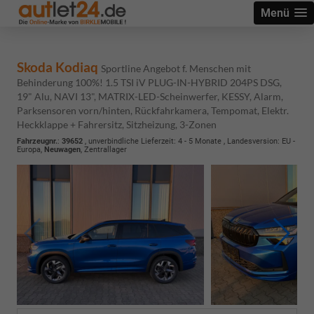
Menü
Skoda Kodiaq
Sportline Angebot f. Menschen mit
Behinderung 100%! 1.5 TSI iV PLUG-IN-HYBRID 204PS DSG,
19" Alu, NAVI 13", MATRIX-LED-Scheinwerfer, KESSY, Alarm,
Parksensoren vorn/hinten, Rückfahrkamera, Tempomat, Elektr.
Heckklappe + Fahrersitz, Sitzheizung, 3-Zonen
Fahrzeugnr.
:
39652
, unverbindliche Lieferzeit: 4 - 5 Monate , Landesversion: EU -
Europa,
Neuwagen
, Zentrallager