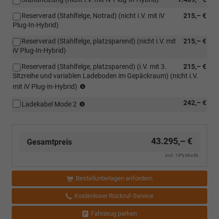
Reserverad (Stahlfelge, Notrad) (nicht i.V. mit iV
215,– €
Plug-In-Hybrid)
Reserverad (Stahlfelge, platzsparend) (nicht i.V. mit
215,– €
iV Plug-In-Hybrid)
Reserverad (Stahlfelge, platzsparend) (i.V. mit 3.
215,– €
Sitzreihe und variablen Ladeboden im Gepäckraum) (nicht i.V.
(i.V.
mit iV Plug-In-Hybrid)
mit
(nur
242,– €
3.
Ladekabel Mode 2
i.V.
Sitzreihe
mit
und
iV
variablen
Plug-
43.295,– €
Ladeboden
Gesamtpreis
In-
im
incl. 19% MwSt.
Hybrid)
Gepäckraum)
Bestellunterlagen anfordern
Kostenloser Rückruf-Service
Fahrzeug parken