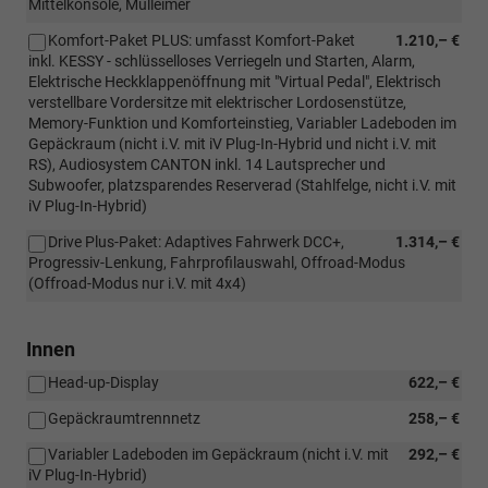
Mittelkonsole, Mülleimer
Komfort-Paket PLUS: umfasst Komfort-Paket
1.210,– €
inkl. KESSY - schlüsselloses Verriegeln und Starten, Alarm,
Elektrische Heckklappenöffnung mit "Virtual Pedal", Elektrisch
verstellbare Vordersitze mit elektrischer Lordosenstütze,
Memory-Funktion und Komforteinstieg, Variabler Ladeboden im
Gepäckraum (nicht i.V. mit iV Plug-In-Hybrid und nicht i.V. mit
RS), Audiosystem CANTON inkl. 14 Lautsprecher und
Subwoofer, platzsparendes Reserverad (Stahlfelge, nicht i.V. mit
iV Plug-In-Hybrid)
Drive Plus-Paket: Adaptives Fahrwerk DCC+,
1.314,– €
Progressiv-Lenkung, Fahrprofilauswahl, Offroad-Modus
(Offroad-Modus nur i.V. mit 4x4)
Innen
Head-up-Display
622,– €
Gepäckraumtrennnetz
258,– €
Variabler Ladeboden im Gepäckraum (nicht i.V. mit
292,– €
iV Plug-In-Hybrid)