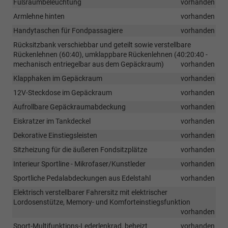
Fußraumbeleuchtung
vorhanden
Armlehne hinten
vorhanden
Handytaschen für Fondpassagiere
vorhanden
Rücksitzbank verschiebbar und geteilt sowie verstellbare
Rückenlehnen (60:40), umklappbare Rückenlehnen (40:20:40 -
mechanisch entriegelbar aus dem Gepäckraum)
vorhanden
Klapphaken im Gepäckraum
vorhanden
12V-Steckdose im Gepäckraum
vorhanden
Aufrollbare Gepäckraumabdeckung
vorhanden
Eiskratzer im Tankdeckel
vorhanden
Dekorative Einstiegsleisten
vorhanden
Sitzheizung für die äußeren Fondsitzplätze
vorhanden
Interieur Sportline - Mikrofaser/Kunstleder
vorhanden
Sportliche Pedalabdeckungen aus Edelstahl
vorhanden
Elektrisch verstellbarer Fahrersitz mit elektrischer
Lordosenstütze, Memory- und Komforteinstiegsfunktion
vorhanden
Sport-Multifunktions-Lederlenkrad, beheizt
vorhanden