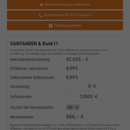
Bestellunterlagen anfordern
Kostenloser Rückruf-Service
Fahrzeug parken
SANTANDER & Bank11
Finanzieren Sie Ihr Fahrzeug mit z.B. 6,99% effektivem Jahreszins auch ohne
Anzahlung. Sondertilgungen sind erlaubt. Vorzeitige Ablösung erlaubt.
42.695,– €
Nettodarlehensbetrag
6,99%
Effektiver Jahreszins
6,99%
Gebundener Sollzinssatz
€
Anzahlung
€
Schlussrate
Anzahl der Monatsraten
666,– €
Monatsraten
Bei einem Nettodarlehensbetrag von 5.000,- EUR erhalten zwei Drittel der Kunden einen
effektiven Jahreszins von 6,99% oder günstiger (gebundener Sollzinssatz 6,99% p.a.