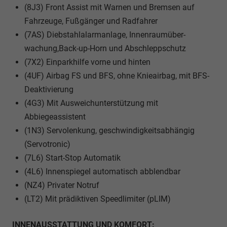
(8J3) Front Assist mit Warnen und Bremsen auf
Fahrzeuge, Fußgänger und Radfahrer
(7AS) Diebstahlalarmanlage, Innenraumüber-
wachung,Back-up-Horn und Abschleppschutz
(7X2) Einparkhilfe vorne und hinten
(4UF) Airbag FS und BFS, ohne Knieairbag, mit BFS-
Deaktivierung
(4G3) Mit Ausweichunterstützung mit
Abbiegeassistent
(1N3) Servolenkung, geschwindigkeitsabhängig
(Servotronic)
(7L6) Start-Stop Automatik
(4L6) Innenspiegel automatisch abblendbar
(NZ4) Privater Notruf
(LT2) Mit prädiktiven Speedlimiter (pLIM)
INNENAUSSTATTUNG UND KOMFORT: