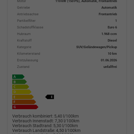
Motor
110 kW (150 PS), Automatik, Frontantrieb
Getriebe
Automatik
Antriebsachse
Frontantrieb
Partikelfilter
1
Schadstoffklasse
Euro 6
Hubraum
1.968 ccm
Kraftstoff
Diesel
Kategorie
SUV/Geländewagen/Pickup
Kilometerstand
10 km
Erstzulassung
01.06.2026
Zustand
unfallfrei
Verbrauch kombiniert:
5,40 l/100km
Verbrauch Innenstadt:
7,30 l/100km
Verbrauch Stadtrand:
5,30 l/100km
Verbrauch Landstraße:
4,50 l/100km