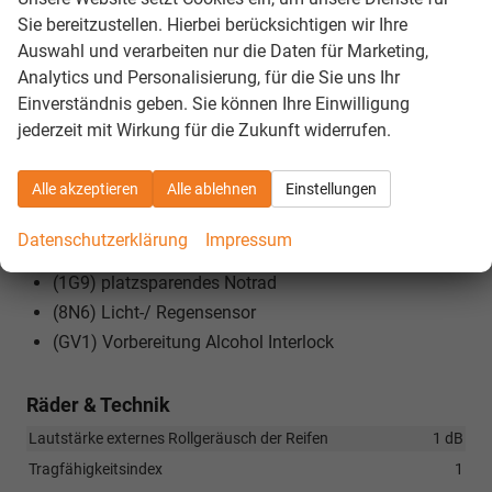
rechts
Sie bereitzustellen. Hierbei berücksichtigen wir Ihre
(JX1) Mit Kreuzungsassistent
Auswahl und verarbeiten nur die Daten für Marketing,
(7W7) Mit erweitertem Sicherheitssystem (PreCrash)
Analytics und Personalisierung, für die Sie uns Ihr
Einverständnis geben. Sie können Ihre Einwilligung
(7UY) Navigationssystem (Baseline)
jederzeit mit Wirkung für die Zukunft widerrufen.
(H82) Reifen 215/65 R17 99V Super-
Rollwiderstandsoptimiert
Alle akzeptieren
Alle ablehnen
Einstellungen
(6I6) Spurhalteassistent inkl. Emergency Assist und
Stauassistent
Datenschutzerklärung
Impressum
(PTA) Technology Paket 13""
(1G9) platzsparendes Notrad
(8N6) Licht-/ Regensensor
(GV1) Vorbereitung Alcohol Interlock
Räder & Technik
Lautstärke externes Rollgeräusch der Reifen
1 dB
Tragfähigkeitsindex
1