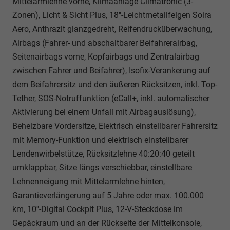
Mittelarmlehne vorne, Klimaanlage Climatronic (3-
Zonen), Licht & Sicht Plus, 18''-Leichtmetallfelgen Soira
Aero, Anthrazit glanzgedreht, Reifendrucküberwachung,
Airbags (Fahrer- und abschaltbarer Beifahrerairbag,
Seitenairbags vorne, Kopfairbags und Zentralairbag
zwischen Fahrer und Beifahrer), Isofix-Verankerung auf
dem Beifahrersitz und den äußeren Rücksitzen, inkl. Top-
Tether, SOS-Notruffunktion (eCall+, inkl. automatischer
Aktivierung bei einem Unfall mit Airbagauslösung),
Beheizbare Vordersitze, Elektrisch einstellbarer Fahrersitz
mit Memory-Funktion und elektrisch einstellbarer
Lendenwirbelstütze, Rücksitzlehne 40:20:40 geteilt
umklappbar, Sitze längs verschiebbar, einstellbare
Lehnenneigung mit Mittelarmlehne hinten,
Garantieverlängerung auf 5 Jahre oder max. 100.000
km, 10''-Digital Cockpit Plus, 12-V-Steckdose im
Gepäckraum und an der Rückseite der Mittelkonsole,