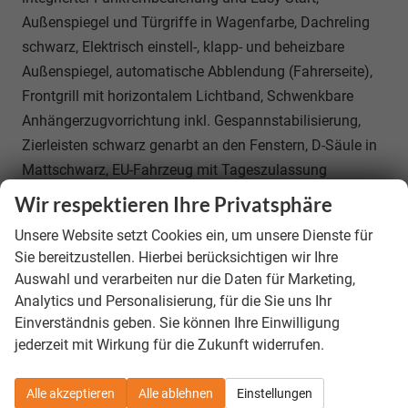
Außenspiegel und Türgriffe in Wagenfarbe, Dachreling
schwarz, Elektrisch einstell-, klapp- und beheizbare
Außenspiegel, automatische Abblendung (Fahrerseite),
Frontgrill mit horizontalem Lichtband, Schwenkbare
Anhängerzugvorrichtung inkl. Gespannstabilisierung,
Zierleisten schwarz genarbt an den Fenstern, D-Säule in
Mattschwarz, EU-Fahrzeug mit Tageszulassung
Wir respektieren Ihre Privatsphäre
39.190,– €
Gesamtpreis
Unsere Website setzt Cookies ein, um unsere Dienste für
incl. 19% MwSt., den Kosten für Überführung und Zulassungspapieren
Sie bereitzustellen. Hierbei berücksichtigen wir Ihre
Auswahl und verarbeiten nur die Daten für Marketing,
Bestellunterlagen anfordern
Analytics und Personalisierung, für die Sie uns Ihr
Kostenloser Rückruf-Service
Einverständnis geben. Sie können Ihre Einwilligung
jederzeit mit Wirkung für die Zukunft widerrufen.
Fahrzeug parken
Alle akzeptieren
Alle ablehnen
Einstellungen
SANTANDER & Bank11