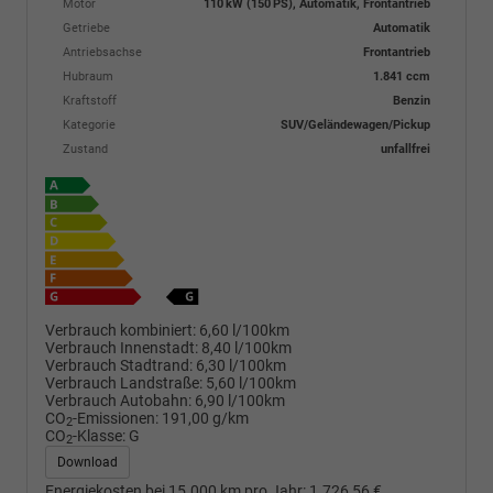
Motor
110 kW (150 PS), Automatik, Frontantrieb
Getriebe
Automatik
Antriebsachse
Frontantrieb
Hubraum
1.841 ccm
Kraftstoff
Benzin
Kategorie
SUV/Geländewagen/Pickup
Zustand
unfallfrei
Verbrauch kombiniert:
6,60 l/100km
Verbrauch Innenstadt:
8,40 l/100km
Verbrauch Stadtrand:
6,30 l/100km
Verbrauch Landstraße:
5,60 l/100km
Verbrauch Autobahn:
6,90 l/100km
CO
-Emissionen:
191,00 g/km
2
CO
-Klasse:
G
2
Download
Energiekosten bei 15.000 km pro Jahr:
1.726,56 €