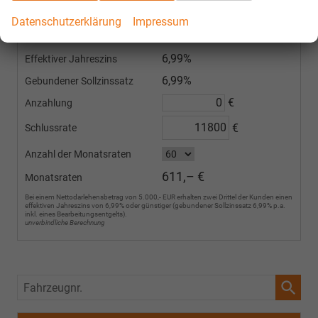
Finanzieren Sie Ihr Fahrzeug mit z.B. 6,99% effektivem Jahreszins auch ohne
Datenschutzerklärung
Impressum
Anzahlung. Sondertilgungen sind erlaubt. Vorzeitige Ablösung erlaubt.
39.190,– €
Nettodarlehensbetrag
6,99%
Effektiver Jahreszins
6,99%
Gebundener Sollzinssatz
€
Anzahlung
€
Schlussrate
Anzahl der Monatsraten
611,– €
Monatsraten
Bei einem Nettodarlehensbetrag von 5.000,- EUR erhalten zwei Drittel der Kunden einen
effektiven Jahreszins von 6,99% oder günstiger (gebundener Sollzinssatz 6,99% p.a.
inkl. eines Bearbeitungsentgelts).
unverbindliche Berechnung
Fahrzeugnr.