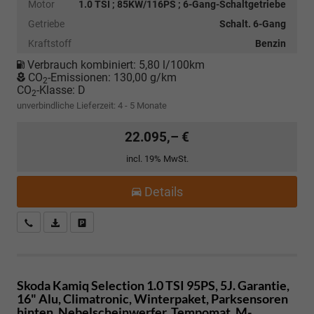
Motor
1.0 TSI ; 85KW/116PS ; 6-Gang-Schaltgetriebe
Getriebe
Schalt. 6-Gang
Kraftstoff
Benzin
Verbrauch kombiniert:
5,80 l/100km
CO
-Emissionen:
130,00 g/km
2
CO
-Klasse:
D
2
unverbindliche Lieferzeit: 4 - 5 Monate
22.095,– €
incl. 19% MwSt.
Details
Kostenloser Rückruf-Service
PDF-Datei, Fahrzeugexposé drucken
Fahrzeug parken
Skoda Kamiq
Selection 1.0 TSI 95PS, 5J. Garantie,
16" Alu, Climatronic, Winterpaket, Parksensoren
hinten, Nebelscheinwerfer, Tempomat, M-