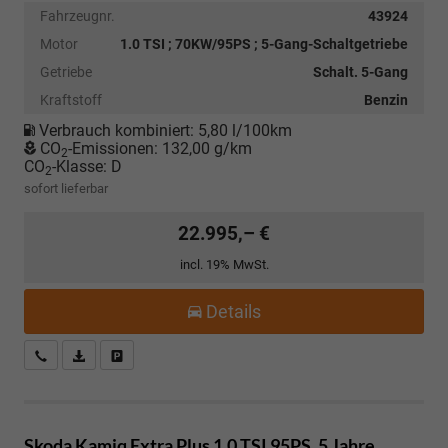
Fahrzeugnr.
43924
Motor
1.0 TSI ; 70KW/95PS ; 5-Gang-Schaltgetriebe
Getriebe
Schalt. 5-Gang
Kraftstoff
Benzin
Verbrauch kombiniert:
5,80 l/100km
CO
-Emissionen:
132,00 g/km
2
CO
-Klasse:
D
2
sofort lieferbar
22.995,– €
incl. 19% MwSt.
Details
Kostenloser Rückruf-Service
PDF-Datei, Fahrzeugexposé drucken
Fahrzeug parken
Skoda Kamiq
Extra Plus 1.0 TSI 95PS, 5 Jahre