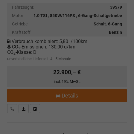
Fahrzeugnr.
39579
Motor
1.0 TSI ; 85KW/116PS ; 6-Gang-Schaltgetriebe
Getriebe
Schalt. 6-Gang
Kraftstoff
Benzin
Verbrauch kombiniert:
5,80 l/100km
CO
-Emissionen:
130,00 g/km
2
CO
-Klasse:
D
2
unverbindliche Lieferzeit: 4 - 5 Monate
22.900,– €
incl. 19% MwSt.
Details
Kostenloser Rückruf-Service
PDF-Datei, Fahrzeugexposé drucken
Fahrzeug parken