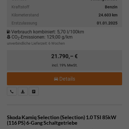
Kraftstoff
Benzin
Kilometerstand
24.603 km
Erstzulassung
01.01.2025
Verbrauch kombiniert:
5,70 l/100km
CO
-Emissionen:
129,00 g/km
2
unverbindliche Lieferzeit:
6 Wochen
21.790,– €
incl. 19% MwSt.
Details
Kostenloser Rückruf-Service
PDF-Datei, Fahrzeugexposé drucken
Fahrzeug parken
Skoda Kamiq
Selection (Selection) 1.0 TSI 85kW
(116 PS) 6-Gang Schaltgetriebe