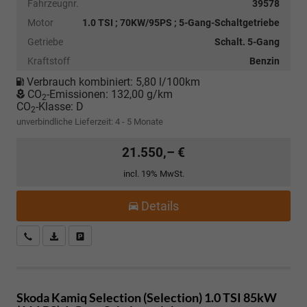
Fahrzeugnr.
39578
Motor
1.0 TSI ; 70KW/95PS ; 5-Gang-Schaltgetriebe
Getriebe
Schalt. 5-Gang
Kraftstoff
Benzin
Verbrauch kombiniert:
5,80 l/100km
CO
-Emissionen:
132,00 g/km
2
CO
-Klasse:
D
2
unverbindliche Lieferzeit: 4 - 5 Monate
21.550,– €
incl. 19% MwSt.
Details
Kostenloser Rückruf-Service
PDF-Datei, Fahrzeugexposé drucken
Fahrzeug parken
Skoda Kamiq
Selection (Selection) 1.0 TSI 85kW