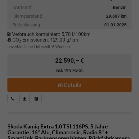
Kraftstoff
Benzin
Kilometerstand
29.607 km
Erstzulassung
01.01.2025
Verbrauch kombiniert:
5,70 l/100km
CO
-Emissionen:
129,00 g/km
2
unverbindliche Lieferzeit:
6 Wochen
22.590,– €
incl. 19% MwSt.
Details
Kostenloser Rückruf-Service
PDF-Datei, Fahrzeugexposé drucken
Fahrzeug parken
Skoda Kamiq
Extra 1.0 TSI 116PS, 5 Jahre
Garantie, 16" Alu, Climatronic, Radio 8" +
SmartLink, Parksensoren hinten, Rückfahrkamera,