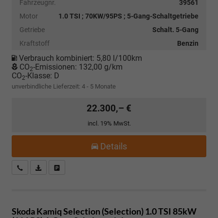
Fahrzeugnr.
39561
Motor
1.0 TSI ; 70KW/95PS ; 5-Gang-Schaltgetriebe
Getriebe
Schalt. 5-Gang
Kraftstoff
Benzin
Verbrauch kombiniert:
5,80 l/100km
CO
-Emissionen:
132,00 g/km
2
CO
-Klasse:
D
2
unverbindliche Lieferzeit: 4 - 5 Monate
22.300,– €
incl. 19% MwSt.
Details
Kostenloser Rückruf-Service
PDF-Datei, Fahrzeugexposé drucken
Fahrzeug parken
Skoda Kamiq
Selection (Selection) 1.0 TSI 85kW