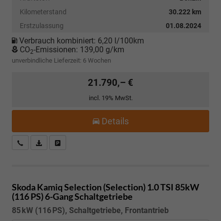
Kilometerstand
30.222 km
Erstzulassung
01.08.2024
Verbrauch kombiniert:
6,20 l/100km
CO
-Emissionen:
139,00 g/km
2
unverbindliche Lieferzeit:
6 Wochen
21.790,– €
incl. 19% MwSt.
Details
Kostenloser Rückruf-Service
PDF-Datei, Fahrzeugexposé drucken
Fahrzeug parken
Skoda Kamiq
Selection (Selection) 1.0 TSI 85kW
(116 PS) 6-Gang Schaltgetriebe
85 kW (116 PS), Schaltgetriebe, Frontantrieb