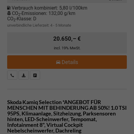
Verbrauch kombiniert:
5,80 l/100km
CO
-Emissionen:
132,00 g/km
2
CO
-Klasse:
D
2
unverbindliche Lieferzeit: 4 - 5 Monate
20.650,– €
incl. 19% MwSt.
Details
Kostenloser Rückruf-Service
PDF-Datei, Fahrzeugexposé drucken
Fahrzeug parken
Skoda Kamiq
Selection *ANGEBOT FÜR
MENSCHEN MIT BEHINDERUNG AB 50%! 1.0 TSI
95PS, Klimaanlage, Sitzheizung, Parksensoren
hinten, LED-Scheinwerfer, Tempomat,
Infotainment 8", Virtual Cockpit
Nebelscheinwerfer, Dachreling