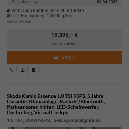
Erstzulassung
01.04.2023
Verbrauch kombiniert:
6,40 l/100km
CO
-Emissionen:
146,00 g/km
2
sofort lieferbar
19.395,– €
incl. 19% MwSt.
Details
Kostenloser Rückruf-Service
PDF-Datei, Fahrzeugexposé drucken
Fahrzeug parken
Skoda Kamiq
Essence 1.0 TSI 95PS, 5 Jahre
Garantie, Klimaanlage, Radio 8"/Bluetooth,
Parksensoren hinten, LED-Scheinwerfer,
Dachreling, Virtual Cockpit
1.0 TSI ; 70KW/95PS ; 5-Gang-Schaltgetriebe