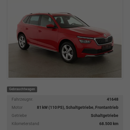
Gebrauchtwagen
Fahrzeugnr.
41648
Motor
81 kW (110 PS), Schaltgetriebe, Frontantrieb
Getriebe
Schaltgetriebe
Kilometerstand
68.500 km