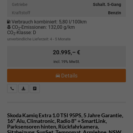
Getriebe
Schalt. 5-Gang
Kraftstoff
Benzin
Verbrauch kombiniert:
5,80 l/100km
CO
-Emissionen:
132,00 g/km
2
CO
-Klasse:
D
2
unverbindliche Lieferzeit: 4 - 5 Monate
20.995,– €
incl. 19% MwSt.
Details
Kostenloser Rückruf-Service
PDF-Datei, Fahrzeugexposé drucken
Fahrzeug parken
Skoda Kamiq
Extra 1.0 TSI 95PS, 5 Jahre Garantie,
16" Alu, Climatronic, Radio 8" + SmartLink,
Parksensoren hinten, Rückfahrkamera,
Sitzheizung, SunSet, Tempomat, Armlehne, NSW,