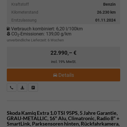
Kraftstoff
Benzin
Kilometerstand
26.230 km
Erstzulassung
01.11.2024
Verbrauch kombiniert:
6,20 l/100km
CO
-Emissionen:
139,00 g/km
2
unverbindliche Lieferzeit:
6 Wochen
22.990,– €
incl. 19% MwSt.
Details
Kostenloser Rückruf-Service
PDF-Datei, Fahrzeugexposé drucken
Fahrzeug parken
Skoda Kamiq
Extra 1.0 TSI 95PS, 5 Jahre Garantie,
GRAU-METALLIC, 16" Alu, Climatronic, Radio 8" +
SmartLink, Parksensoren hinten, Rückfahrkamera,