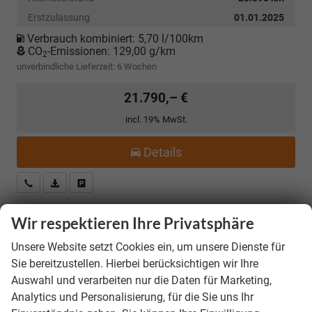
Erstzulassung
01.01.2025
Verbrauch kombiniert:
5,70 l/100km
CO
-Emissionen:
129,00 g/km
2
unverbindliche Lieferzeit:
6 Wochen
21.790,– €
incl. 19% MwSt.
Details
Kostenloser Rückruf-Service
PDF-Datei, Fahrzeugexposé drucken
Fahrzeug parken
Wir respektieren Ihre Privatsphäre
Skoda Kamiq
Selection *ANGEBOT FÜR
Unsere Website setzt Cookies ein, um unsere Dienste für
MENSCHEN MIT BEHINDERUNG AB 50%! 1.0 TSI
Sie bereitzustellen. Hierbei berücksichtigen wir Ihre
115PS, Klimaanlage, Sitzheizung, Parksensoren
Auswahl und verarbeiten nur die Daten für Marketing,
hinten, LED-Scheinwerfer, Tempomat,
Analytics und Personalisierung, für die Sie uns Ihr
Infotainment 8", Virtual Cockpit
Nebelscheinwerfer, Dachreling