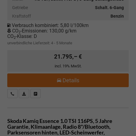
Getriebe
Schalt. 6-Gang
Kraftstoff
Benzin
Verbrauch kombiniert:
5,80 l/100km
CO
-Emissionen:
130,00 g/km
2
CO
-Klasse:
D
2
unverbindliche Lieferzeit: 4 - 5 Monate
21.795,– €
incl. 19% MwSt.
Details
Kostenloser Rückruf-Service
PDF-Datei, Fahrzeugexposé drucken
Fahrzeug parken
Skoda Kamiq
Essence 1.0 TSI 116PS, 5 Jahre
Garantie, Klimaanlage, Radio 8"/Bluetooth,
Parksensoren hinten, LED-Scheinwerfer,