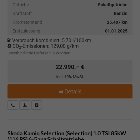
Getriebe
Schaltgetriebe
Kraftstoff
Benzin
Kilometerstand
25.407 km
Erstzulassung
01.01.2025
Verbrauch kombiniert:
5,70 l/100km
CO
-Emissionen:
129,00 g/km
2
unverbindliche Lieferzeit:
6 Wochen
22.990,– €
incl. 19% MwSt.
Details
Kostenloser Rückruf-Service
PDF-Datei, Fahrzeugexposé drucken
Fahrzeug parken
Skoda Kamiq
Selection (Selection) 1.0 TSI 85kW
(116 PS) 6-Gang Schaltgetriebe