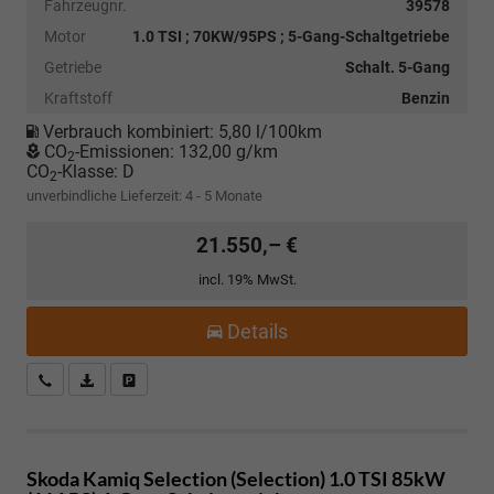
Fahrzeugnr.
39578
Motor
1.0 TSI ; 70KW/95PS ; 5-Gang-Schaltgetriebe
Getriebe
Schalt. 5-Gang
Kraftstoff
Benzin
Verbrauch kombiniert:
5,80 l/100km
CO
-Emissionen:
132,00 g/km
2
CO
-Klasse:
D
2
unverbindliche Lieferzeit: 4 - 5 Monate
21.550,– €
incl. 19% MwSt.
Details
Kostenloser Rückruf-Service
PDF-Datei, Fahrzeugexposé drucken
Fahrzeug parken
Skoda Kamiq
Selection (Selection) 1.0 TSI 85kW