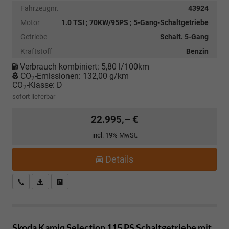
Fahrzeugnr.
43924
Motor
1.0 TSI ; 70KW/95PS ; 5-Gang-Schaltgetriebe
Getriebe
Schalt. 5-Gang
Kraftstoff
Benzin
Verbrauch kombiniert:
5,80 l/100km
CO
-Emissionen:
132,00 g/km
2
CO
-Klasse:
D
2
sofort lieferbar
22.995,– €
incl. 19% MwSt.
Details
Kostenloser Rückruf-Service
PDF-Datei, Fahrzeugexposé drucken
Fahrzeug parken
Skoda Kamiq
Selection 115 PS Schaltgetriebe mit