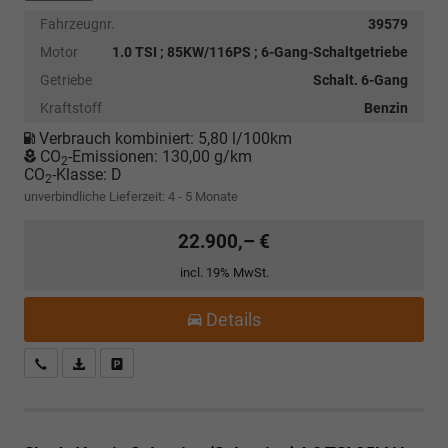
Fahrzeugnr.
39579
Motor
1.0 TSI ; 85KW/116PS ; 6-Gang-Schaltgetriebe
Getriebe
Schalt. 6-Gang
Kraftstoff
Benzin
Verbrauch kombiniert:
5,80 l/100km
CO
-Emissionen:
130,00 g/km
2
CO
-Klasse:
D
2
unverbindliche Lieferzeit: 4 - 5 Monate
22.900,– €
incl. 19% MwSt.
Details
Kostenloser Rückruf-Service
PDF-Datei, Fahrzeugexposé drucken
Fahrzeug parken