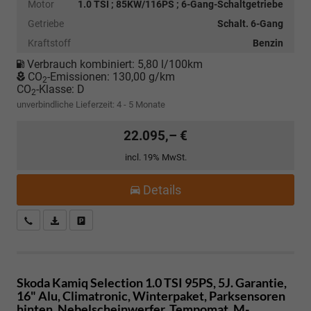
Motor
1.0 TSI ; 85KW/116PS ; 6-Gang-Schaltgetriebe
Getriebe
Schalt. 6-Gang
Kraftstoff
Benzin
Verbrauch kombiniert:
5,80 l/100km
CO
-Emissionen:
130,00 g/km
2
CO
-Klasse:
D
2
unverbindliche Lieferzeit: 4 - 5 Monate
22.095,– €
incl. 19% MwSt.
Details
Kostenloser Rückruf-Service
PDF-Datei, Fahrzeugexposé drucken
Fahrzeug parken
Skoda Kamiq
Selection 1.0 TSI 95PS, 5J. Garantie,
16" Alu, Climatronic, Winterpaket, Parksensoren
hinten, Nebelscheinwerfer, Tempomat, M-