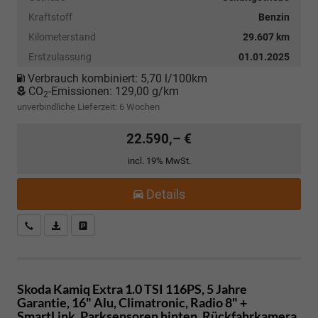
Kraftstoff
Benzin
Kilometerstand
29.607 km
Erstzulassung
01.01.2025
Verbrauch kombiniert:
5,70 l/100km
CO
-Emissionen:
129,00 g/km
2
unverbindliche Lieferzeit:
6 Wochen
22.590,– €
incl. 19% MwSt.
Details
Kostenloser Rückruf-Service
PDF-Datei, Fahrzeugexposé drucken
Fahrzeug parken
Skoda Kamiq
Extra 1.0 TSI 116PS, 5 Jahre
Garantie, 16" Alu, Climatronic, Radio 8" +
SmartLink, Parksensoren hinten, Rückfahrkamera,