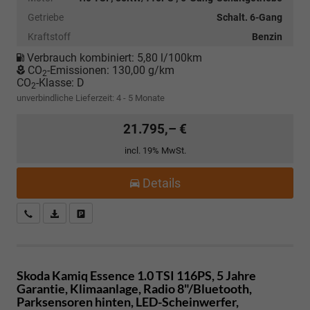
Getriebe
Schalt. 6-Gang
Kraftstoff
Benzin
Verbrauch kombiniert:
5,80 l/100km
CO
-Emissionen:
130,00 g/km
2
CO
-Klasse:
D
2
unverbindliche Lieferzeit: 4 - 5 Monate
21.795,– €
incl. 19% MwSt.
Details
Kostenloser Rückruf-Service
PDF-Datei, Fahrzeugexposé drucken
Fahrzeug parken
Skoda Kamiq
Essence 1.0 TSI 116PS, 5 Jahre
Garantie, Klimaanlage, Radio 8"/Bluetooth,
Parksensoren hinten, LED-Scheinwerfer,