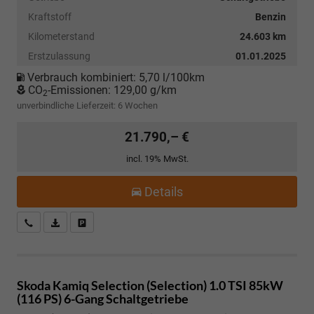
Kraftstoff
Benzin
Kilometerstand
24.603 km
Erstzulassung
01.01.2025
Verbrauch kombiniert:
5,70 l/100km
CO
-Emissionen:
129,00 g/km
2
unverbindliche Lieferzeit:
6 Wochen
21.790,– €
incl. 19% MwSt.
Details
Kostenloser Rückruf-Service
PDF-Datei, Fahrzeugexposé drucken
Fahrzeug parken
Skoda Kamiq
Selection (Selection) 1.0 TSI 85kW
(116 PS) 6-Gang Schaltgetriebe