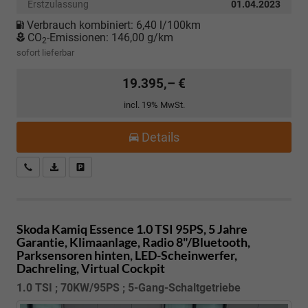
Erstzulassung
01.04.2023
Verbrauch kombiniert:
6,40 l/100km
CO
-Emissionen:
146,00 g/km
2
sofort lieferbar
19.395,– €
incl. 19% MwSt.
Details
Kostenloser Rückruf-Service
PDF-Datei, Fahrzeugexposé drucken
Fahrzeug parken
Skoda Kamiq
Essence 1.0 TSI 95PS, 5 Jahre
Garantie, Klimaanlage, Radio 8"/Bluetooth,
Parksensoren hinten, LED-Scheinwerfer,
Dachreling, Virtual Cockpit
1.0 TSI ; 70KW/95PS ; 5-Gang-Schaltgetriebe