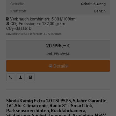
Getriebe
Schalt. 5-Gang
Kraftstoff
Benzin
Verbrauch kombiniert:
5,80 l/100km
CO
-Emissionen:
132,00 g/km
2
CO
-Klasse:
D
2
unverbindliche Lieferzeit: 4 - 5 Monate
20.995,– €
incl. 19% MwSt.
Details
Kostenloser Rückruf-Service
PDF-Datei, Fahrzeugexposé drucken
Fahrzeug parken
Skoda Kamiq
Extra 1.0 TSI 95PS, 5 Jahre Garantie,
16" Alu, Climatronic, Radio 8" + SmartLink,
Parksensoren hinten, Rückfahrkamera,
Sitzheizung, SunSet, Tempomat, Armlehne, NSW,