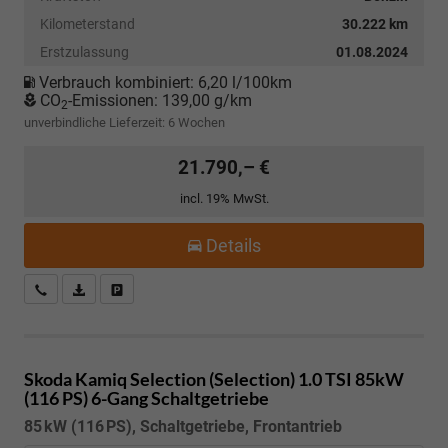
Kilometerstand
30.222 km
Erstzulassung
01.08.2024
Verbrauch kombiniert:
6,20 l/100km
CO
-Emissionen:
139,00 g/km
2
unverbindliche Lieferzeit:
6 Wochen
21.790,– €
incl. 19% MwSt.
Details
Kostenloser Rückruf-Service
PDF-Datei, Fahrzeugexposé drucken
Fahrzeug parken
Skoda Kamiq
Selection (Selection) 1.0 TSI 85kW
(116 PS) 6-Gang Schaltgetriebe
85 kW (116 PS), Schaltgetriebe, Frontantrieb