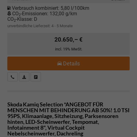
Verbrauch kombiniert:
5,80 l/100km
CO
-Emissionen:
132,00 g/km
2
CO
-Klasse:
D
2
unverbindliche Lieferzeit: 4 - 5 Monate
20.650,– €
incl. 19% MwSt.
Details
Kostenloser Rückruf-Service
PDF-Datei, Fahrzeugexposé drucken
Fahrzeug parken
Skoda Kamiq
Selection *ANGEBOT FÜR
MENSCHEN MIT BEHINDERUNG AB 50%! 1.0 TSI
95PS, Klimaanlage, Sitzheizung, Parksensoren
hinten, LED-Scheinwerfer, Tempomat,
Infotainment 8", Virtual Cockpit
Nebelscheinwerfer, Dachreling