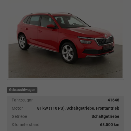
Gebrauchtwagen
Fahrzeugnr.
41648
Motor
81 kW (110 PS), Schaltgetriebe, Frontantrieb
Getriebe
Schaltgetriebe
Kilometerstand
68.500 km