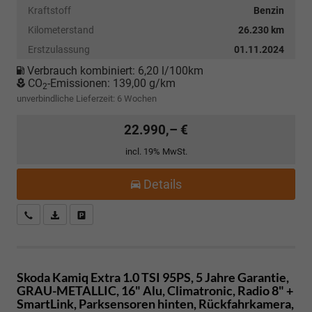
Kraftstoff
Benzin
Kilometerstand
26.230 km
Erstzulassung
01.11.2024
Verbrauch kombiniert:
6,20 l/100km
CO
-Emissionen:
139,00 g/km
2
unverbindliche Lieferzeit:
6 Wochen
22.990,– €
incl. 19% MwSt.
Details
Kostenloser Rückruf-Service
PDF-Datei, Fahrzeugexposé drucken
Fahrzeug parken
Skoda Kamiq
Extra 1.0 TSI 95PS, 5 Jahre Garantie,
GRAU-METALLIC, 16" Alu, Climatronic, Radio 8" +
SmartLink, Parksensoren hinten, Rückfahrkamera,