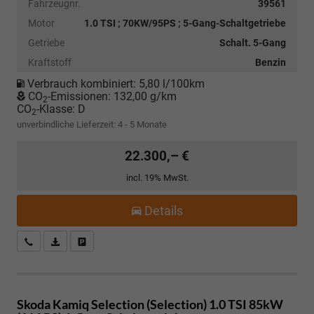
Fahrzeugnr.
39561
Motor
1.0 TSI ; 70KW/95PS ; 5-Gang-Schaltgetriebe
Getriebe
Schalt. 5-Gang
Kraftstoff
Benzin
Verbrauch kombiniert:
5,80 l/100km
CO
-Emissionen:
132,00 g/km
2
CO
-Klasse:
D
2
unverbindliche Lieferzeit: 4 - 5 Monate
22.300,– €
incl. 19% MwSt.
Details
Kostenloser Rückruf-Service
PDF-Datei, Fahrzeugexposé drucken
Fahrzeug parken
Skoda Kamiq
Selection (Selection) 1.0 TSI 85kW