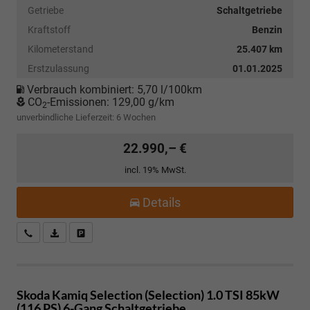
Getriebe
Schaltgetriebe
Kraftstoff
Benzin
Kilometerstand
25.407 km
Erstzulassung
01.01.2025
Verbrauch kombiniert:
5,70 l/100km
CO
-Emissionen:
129,00 g/km
2
unverbindliche Lieferzeit:
6 Wochen
22.990,– €
incl. 19% MwSt.
Details
Kostenloser Rückruf-Service
PDF-Datei, Fahrzeugexposé drucken
Fahrzeug parken
Skoda Kamiq
Selection (Selection) 1.0 TSI 85kW
(116 PS) 6-Gang Schaltgetriebe