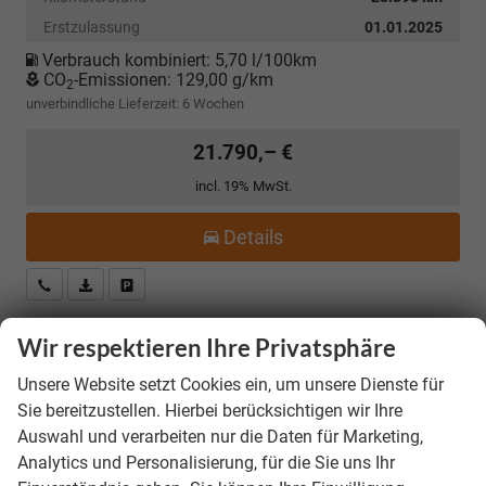
Erstzulassung
01.01.2025
Verbrauch kombiniert:
5,70 l/100km
CO
-Emissionen:
129,00 g/km
2
unverbindliche Lieferzeit:
6 Wochen
21.790,– €
incl. 19% MwSt.
Details
Kostenloser Rückruf-Service
PDF-Datei, Fahrzeugexposé drucken
Fahrzeug parken
Wir respektieren Ihre Privatsphäre
Skoda Kamiq
Selection *ANGEBOT FÜR
Unsere Website setzt Cookies ein, um unsere Dienste für
MENSCHEN MIT BEHINDERUNG AB 50%! 1.0 TSI
Sie bereitzustellen. Hierbei berücksichtigen wir Ihre
115PS, Klimaanlage, Sitzheizung, Parksensoren
Auswahl und verarbeiten nur die Daten für Marketing,
hinten, LED-Scheinwerfer, Tempomat,
Analytics und Personalisierung, für die Sie uns Ihr
Infotainment 8", Virtual Cockpit
Nebelscheinwerfer, Dachreling