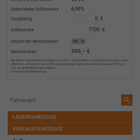
6,99%
Gebundener Sollzinssatz
€
Anzahlung
€
Schlussrate
Anzahl der Monatsraten
399,– €
Monatsraten
Bei einem Nettodarlehensbetrag von 5.000,- EUR erhalten zwei Drittel der Kunden einen
effektiven Jahreszins von 6,99% oder günstiger (gebundener Sollzinssatz 6,99% p.a.
inkl. eines Bearbeitungsentgelts).
unverbindliche Berechnung
Fahrzeugnr.
LAGERFAHRZEUGE
VORLAUFFAHRZEUGE