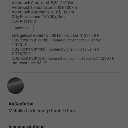
Verbrauch Stadtrand:
5,50 l/100km
Verbrauch Landstraße:
5,00 l/100km
Verbrauch Autobahn:
6,10 l/100km
CO
-Emissionen:
130,00 g/km
2
CO
-Klasse:
D
2
Download
Energiekosten bei 15.000 km pro Jahr:
1.517,28 €
CO2 Kosten (niedrig)
:
(Kosten Durchschnitt 10 Jahre)
1.170,- €
CO2 Kosten (mittel)
:
(Kosten Durchschnitt 10 Jahre)
2.778,75 €
CO2 Kosten (hoch)
:
4.290,- €
(Kosten Durchschnitt 10 Jahre)
Jahressteuer:
93,- €
Außenfarbe
Metallic-Lackierung Graphit-Grau
Innenausstattung