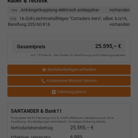
Räder & Technik
Anhängerkupplung elektrisch anklappbar
vorhanden
1M6
16-Zoll-Leichtmetallfelgen "Cortadero Aero", silber, 6Jx16,
PJ5
Bereifung 205/60 R16
vorhanden
25.595,– €
Gesamtpreis
incl. 19% MwSt., den Kosten für Überführung und Zulassungspapieren
Bestellunterlagen anfordern
Kostenloser Rückruf-Service
Fahrzeug parken
SANTANDER & Bank11
Finanzieren Sie Ihr Fahrzeug mit z.B. 6,99% effektivem Jahreszins auch ohne
Anzahlung. Sondertilgungen sind erlaubt. Vorzeitige Ablösung erlaubt.
25.595,– €
Nettodarlehensbetrag
6,99%
Effektiver Jahreszins