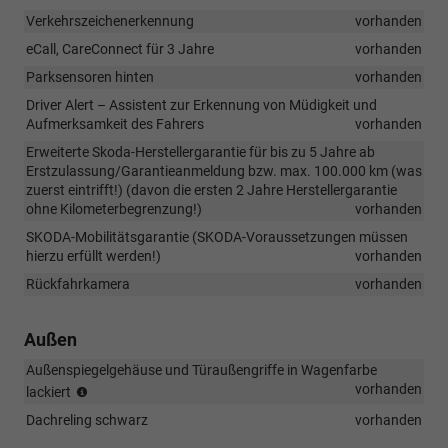
Verkehrszeichenerkennung
vorhanden
eCall, CareConnect für 3 Jahre
vorhanden
Parksensoren hinten
vorhanden
Driver Alert – Assistent zur Erkennung von Müdigkeit und
Aufmerksamkeit des Fahrers
vorhanden
Erweiterte Skoda-Herstellergarantie für bis zu 5 Jahre ab
Erstzulassung/Garantieanmeldung bzw. max. 100.000 km (was
zuerst eintrifft!) (davon die ersten 2 Jahre Herstellergarantie
ohne Kilometerbegrenzung!)
vorhanden
SKODA-Mobilitätsgarantie (SKODA-Voraussetzungen müssen
hierzu erfüllt werden!)
vorhanden
Rückfahrkamera
vorhanden
Außen
Außenspiegelgehäuse und Türaußengriffe in Wagenfarbe
(bei
vorhanden
lackiert
Selection
Dachreling schwarz
vorhanden
ist
das