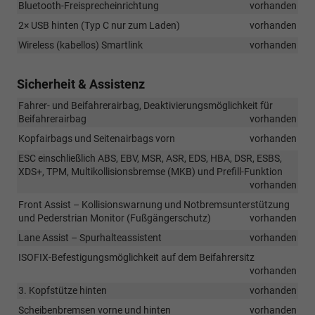
Bluetooth-Freisprecheinrichtung
vorhanden
2× USB hinten (Typ C nur zum Laden)
vorhanden
Wireless (kabellos) Smartlink
vorhanden
Sicherheit & Assistenz
Fahrer- und Beifahrerairbag, Deaktivierungsmöglichkeit für
Beifahrerairbag
vorhanden
Kopfairbags und Seitenairbags vorn
vorhanden
ESC einschließlich ABS, EBV, MSR, ASR, EDS, HBA, DSR, ESBS,
XDS+, TPM, Multikollisionsbremse (MKB) und Prefill-Funktion
vorhanden
Front Assist – Kollisionswarnung und Notbremsunterstützung
und Pederstrian Monitor (Fußgängerschutz)
vorhanden
Lane Assist – Spurhalteassistent
vorhanden
ISOFIX-Befestigungsmöglichkeit auf dem Beifahrersitz
vorhanden
3. Kopfstütze hinten
vorhanden
Scheibenbremsen vorne und hinten
vorhanden