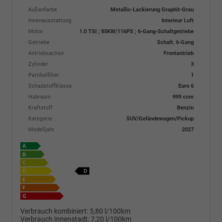
Außenfarbe
Metallic-Lackierung Graphit-Grau
Innenausstattung
Interieur Loft
Motor
1.0 TSI ; 85KW/116PS ; 6-Gang-Schaltgetriebe
Getriebe
Schalt. 6-Gang
Antriebsachse
Frontantrieb
Zylinder
3
Partikelfilter
1
Schadstoffklasse
Euro 6
Hubraum
999 ccm
Kraftstoff
Benzin
Kategorie
SUV/Geländewagen/Pickup
Modelljahr
2027
Verbrauch kombiniert:
5,80 l/100km
Verbrauch Innenstadt:
7,20 l/100km