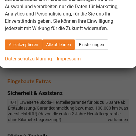
Anzeige des Flüssigkeitsstands der Scheibenwaschanlage
Auswahl und verarbeiten nur die Daten für Marketing,
vorhanden
Analytics und Personalisierung, für die Sie uns Ihr
Einverständnis geben. Sie können Ihre Einwilligung
Sonstiges
jederzeit mit Wirkung für die Zukunft widerrufen.
PREISGARANTIE gilt erst mit Zugang unserer schriftlichen
Auftrags-/Annahmebestätigung (nachdem wir den
Alle akzeptieren
Alle ablehnen
Einstellungen
verbindlichen Kaufvertrag unseres Skoda-Vertragshändlers
erhalten und unterzeichnet haben) !!!!
vorhanden
Datenschutzerklärung
Impressum
Bilder dienen nur zur Illustration!
vorhanden
Eingebaute Extras
Sicherheit & Assistenz
Erweiterte Skoda-Herstellergarantie für bis zu 5 Jahre ab
EA4
Erstzulassung/Garantieanmeldung bzw. max. 100.000 km (was
zuerst eintrifft!) (davon die ersten 2 Jahre Herstellergarantie
ohne Kilometerbegrenzung!)
vorhanden