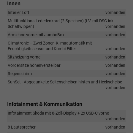
Innen
Interiér Loft
vorhanden
Multifunktions-Lederlenkrad (2-Speichen) (i.V. mit DSG inkl.
Schaltwippen)
vorhanden
Armlehne vorne mit JumboBox
vorhanden
Climatronic – Zwei-Zonen-Klimaautomatik mit
Feuchtigkeitssensor und Kombi-Filter
vorhanden
Sitzheizung vorne
vorhanden
Vordersitze höhenverstellbar
vorhanden
Regenschirm
vorhanden
SunSet - Abgedunkelte Seitenscheiben hinten und Heckscheibe
vorhanden
Infotainment & Kommunikation
Infotainment Skoda mit 8-Zoll-Display + 2x USB-C vorne
vorhanden
8 Lautsprecher
vorhanden