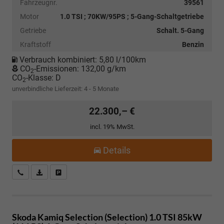
Fahrzeugnr.
39561
Motor
1.0 TSI ; 70KW/95PS ; 5-Gang-Schaltgetriebe
Getriebe
Schalt. 5-Gang
Kraftstoff
Benzin
Verbrauch kombiniert:
5,80 l/100km
CO
-Emissionen:
132,00 g/km
2
CO
-Klasse:
D
2
unverbindliche Lieferzeit: 4 - 5 Monate
22.300,– €
incl. 19% MwSt.
Details
Kostenloser Rückruf-Service
PDF-Datei, Fahrzeugexposé drucken
Fahrzeug parken
Skoda Kamiq
Selection (Selection) 1.0 TSI 85kW