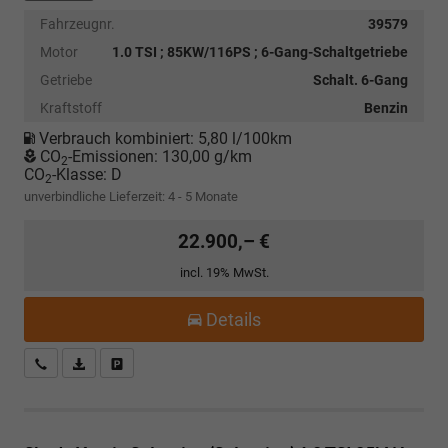
Fahrzeugnr.
39579
Motor
1.0 TSI ; 85KW/116PS ; 6-Gang-Schaltgetriebe
Getriebe
Schalt. 6-Gang
Kraftstoff
Benzin
Verbrauch kombiniert:
5,80 l/100km
CO
-Emissionen:
130,00 g/km
2
CO
-Klasse:
D
2
unverbindliche Lieferzeit: 4 - 5 Monate
22.900,– €
incl. 19% MwSt.
Details
Kostenloser Rückruf-Service
PDF-Datei, Fahrzeugexposé drucken
Fahrzeug parken