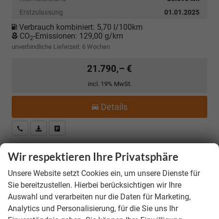
Erstzulassung
01.01.2025
Verbrauch kombiniert:
5,70 l/100km
CO
-Emissionen:
129,00 g/km
2
unverbindliche Lieferzeit:
6 Wochen
21.790,– €
incl. 19% MwSt.
Details
Kostenloser Rückruf-Service
PDF-Datei, Fahrzeugexposé drucken
Fahrzeug parken
Wir respektieren Ihre Privatsphäre
Skoda Kamiq
Selection *ANGEBOT FÜR
Unsere Website setzt Cookies ein, um unsere Dienste für
MENSCHEN MIT BEHINDERUNG AB 50%! 1.0 TSI
Sie bereitzustellen. Hierbei berücksichtigen wir Ihre
115PS, Klimaanlage, Sitzheizung, Parksensoren
Auswahl und verarbeiten nur die Daten für Marketing,
hinten, LED-Scheinwerfer, Tempomat,
Analytics und Personalisierung, für die Sie uns Ihr
Infotainment 8", Virtual Cockpit
Nebelscheinwerfer, Dachreling