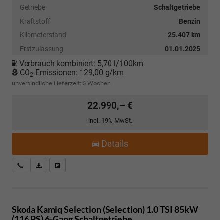
Getriebe
Schaltgetriebe
Kraftstoff
Benzin
Kilometerstand
25.407 km
Erstzulassung
01.01.2025
Verbrauch kombiniert:
5,70 l/100km
CO
-Emissionen:
129,00 g/km
2
unverbindliche Lieferzeit:
6 Wochen
22.990,– €
incl. 19% MwSt.
Details
Kostenloser Rückruf-Service
PDF-Datei, Fahrzeugexposé drucken
Fahrzeug parken
Skoda Kamiq
Selection (Selection) 1.0 TSI 85kW
(116 PS) 6-Gang Schaltgetriebe