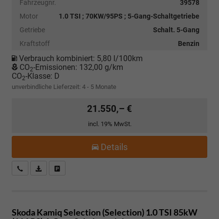
Fahrzeugnr.
39578
Motor
1.0 TSI ; 70KW/95PS ; 5-Gang-Schaltgetriebe
Getriebe
Schalt. 5-Gang
Kraftstoff
Benzin
Verbrauch kombiniert:
5,80 l/100km
CO
-Emissionen:
132,00 g/km
2
CO
-Klasse:
D
2
unverbindliche Lieferzeit: 4 - 5 Monate
21.550,– €
incl. 19% MwSt.
Details
Kostenloser Rückruf-Service
PDF-Datei, Fahrzeugexposé drucken
Fahrzeug parken
Skoda Kamiq
Selection (Selection) 1.0 TSI 85kW