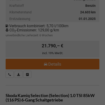
Kraftstoff
Benzin
Kilometerstand
24.603 km
Erstzulassung
01.01.2025
Verbrauch kombiniert:
5,70 l/100km
CO
-Emissionen:
129,00 g/km
2
unverbindliche Lieferzeit:
6 Wochen
21.790,– €
incl. 19% MwSt.
Details
Kostenloser Rückruf-Service
PDF-Datei, Fahrzeugexposé drucken
Fahrzeug parken
Skoda Kamiq
Selection (Selection) 1.0 TSI 85kW
(116 PS) 6-Gang Schaltgetriebe