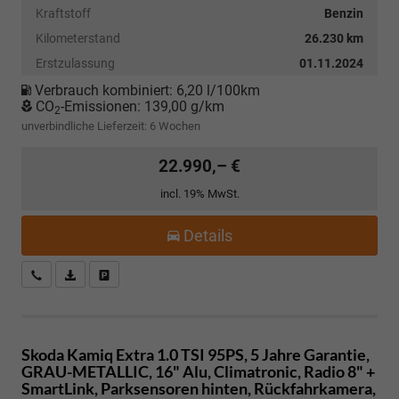
Kraftstoff
Benzin
Kilometerstand
26.230 km
Erstzulassung
01.11.2024
Verbrauch kombiniert:
6,20 l/100km
CO
-Emissionen:
139,00 g/km
2
unverbindliche Lieferzeit:
6 Wochen
22.990,– €
incl. 19% MwSt.
Details
Kostenloser Rückruf-Service
PDF-Datei, Fahrzeugexposé drucken
Fahrzeug parken
Skoda Kamiq
Extra 1.0 TSI 95PS, 5 Jahre Garantie,
GRAU-METALLIC, 16" Alu, Climatronic, Radio 8" +
SmartLink, Parksensoren hinten, Rückfahrkamera,