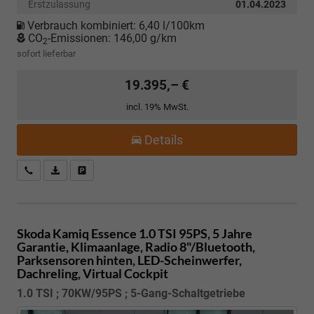
Erstzulassung
01.04.2023
Verbrauch kombiniert:
6,40 l/100km
CO
-Emissionen:
146,00 g/km
2
sofort lieferbar
19.395,– €
incl. 19% MwSt.
Details
Kostenloser Rückruf-Service
PDF-Datei, Fahrzeugexposé drucken
Fahrzeug parken
Skoda Kamiq
Essence 1.0 TSI 95PS, 5 Jahre
Garantie, Klimaanlage, Radio 8"/Bluetooth,
Parksensoren hinten, LED-Scheinwerfer,
Dachreling, Virtual Cockpit
1.0 TSI ; 70KW/95PS ; 5-Gang-Schaltgetriebe