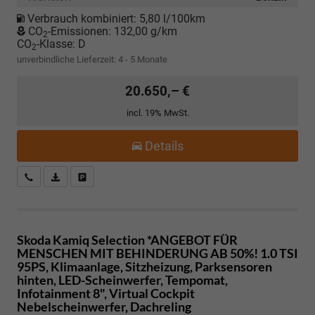
Verbrauch kombiniert:
5,80 l/100km
CO
-Emissionen:
132,00 g/km
2
CO
-Klasse:
D
2
unverbindliche Lieferzeit: 4 - 5 Monate
20.650,– €
incl. 19% MwSt.
Details
Kostenloser Rückruf-Service
PDF-Datei, Fahrzeugexposé drucken
Fahrzeug parken
Skoda Kamiq
Selection *ANGEBOT FÜR
MENSCHEN MIT BEHINDERUNG AB 50%! 1.0 TSI
95PS, Klimaanlage, Sitzheizung, Parksensoren
hinten, LED-Scheinwerfer, Tempomat,
Infotainment 8", Virtual Cockpit
Nebelscheinwerfer, Dachreling