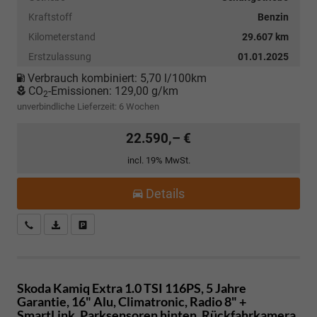
Kraftstoff
Benzin
Kilometerstand
29.607 km
Erstzulassung
01.01.2025
Verbrauch kombiniert:
5,70 l/100km
CO
-Emissionen:
129,00 g/km
2
unverbindliche Lieferzeit:
6 Wochen
22.590,– €
incl. 19% MwSt.
Details
Kostenloser Rückruf-Service
PDF-Datei, Fahrzeugexposé drucken
Fahrzeug parken
Skoda Kamiq
Extra 1.0 TSI 116PS, 5 Jahre
Garantie, 16" Alu, Climatronic, Radio 8" +
SmartLink, Parksensoren hinten, Rückfahrkamera,