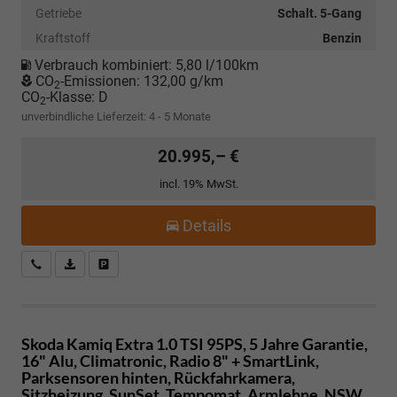
Getriebe
Schalt. 5-Gang
Kraftstoff
Benzin
Verbrauch kombiniert:
5,80 l/100km
CO
-Emissionen:
132,00 g/km
2
CO
-Klasse:
D
2
unverbindliche Lieferzeit: 4 - 5 Monate
20.995,– €
incl. 19% MwSt.
Details
Kostenloser Rückruf-Service
PDF-Datei, Fahrzeugexposé drucken
Fahrzeug parken
Skoda Kamiq
Extra 1.0 TSI 95PS, 5 Jahre Garantie,
16" Alu, Climatronic, Radio 8" + SmartLink,
Parksensoren hinten, Rückfahrkamera,
Sitzheizung, SunSet, Tempomat, Armlehne, NSW,