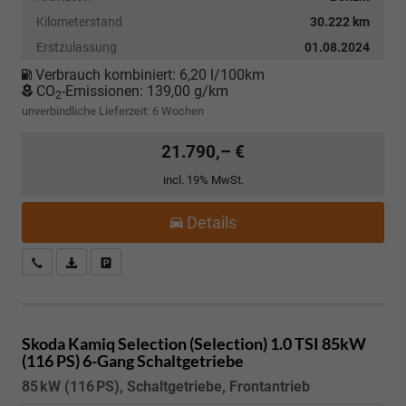
Kilometerstand
30.222 km
Erstzulassung
01.08.2024
Verbrauch kombiniert:
6,20 l/100km
CO
-Emissionen:
139,00 g/km
2
unverbindliche Lieferzeit:
6 Wochen
21.790,– €
incl. 19% MwSt.
Details
Kostenloser Rückruf-Service
PDF-Datei, Fahrzeugexposé drucken
Fahrzeug parken
Skoda Kamiq
Selection (Selection) 1.0 TSI 85kW
(116 PS) 6-Gang Schaltgetriebe
85 kW (116 PS), Schaltgetriebe, Frontantrieb