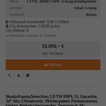
Motor
1.0 TSI ; 85KW/116PS ; 6-Gang-Schaltgetriebe
Getriebe
Schalt. 6-Gang
Kraftstoff
Benzin
Verbrauch kombiniert:
5,80 l/100km
CO
-Emissionen:
130,00 g/km
2
CO
-Klasse:
D
2
unverbindliche Lieferzeit: 4 - 5 Monate
22.095,– €
incl. 19% MwSt.
Details
Kostenloser Rückruf-Service
PDF-Datei, Fahrzeugexposé drucken
Fahrzeug parken
Skoda Kamiq
Selection 1.0 TSI 95PS, 5J. Garantie,
16" Alu, Climatronic, Winterpaket, Parksensoren
hinten, Nebelscheinwerfer, Tempomat, M-