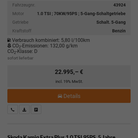
Fahrzeugnr.
43924
Motor
1.0 TSI ; 70KW/95PS ; 5-Gang-Schaltgetriebe
Getriebe
Schalt. 5-Gang
Kraftstoff
Benzin
Verbrauch kombiniert:
5,80 l/100km
CO
-Emissionen:
132,00 g/km
2
CO
-Klasse:
D
2
sofort lieferbar
22.995,– €
incl. 19% MwSt.
Details
Kostenloser Rückruf-Service
PDF-Datei, Fahrzeugexposé drucken
Fahrzeug parken
Skoda Kamiq
Extra Plus 1.0 TSI 95PS, 5 Jahre