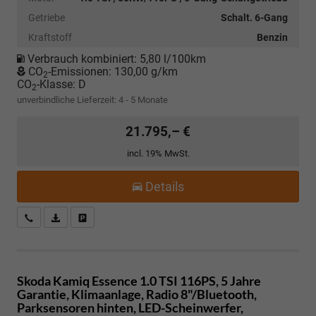
Getriebe
Schalt. 6-Gang
Kraftstoff
Benzin
Verbrauch kombiniert:
5,80 l/100km
CO
-Emissionen:
130,00 g/km
2
CO
-Klasse:
D
2
unverbindliche Lieferzeit: 4 - 5 Monate
21.795,– €
incl. 19% MwSt.
Details
Kostenloser Rückruf-Service
PDF-Datei, Fahrzeugexposé drucken
Fahrzeug parken
Skoda Kamiq
Essence 1.0 TSI 116PS, 5 Jahre
Garantie, Klimaanlage, Radio 8"/Bluetooth,
Parksensoren hinten, LED-Scheinwerfer,