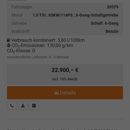
Fahrzeugnr.
39579
Motor
1.0 TSI ; 85KW/116PS ; 6-Gang-Schaltgetriebe
Getriebe
Schalt. 6-Gang
Kraftstoff
Benzin
Verbrauch kombiniert:
5,80 l/100km
CO
-Emissionen:
130,00 g/km
2
CO
-Klasse:
D
2
unverbindliche Lieferzeit: 4 - 5 Monate
22.900,– €
incl. 19% MwSt.
Details
Kostenloser Rückruf-Service
PDF-Datei, Fahrzeugexposé drucken
Fahrzeug parken