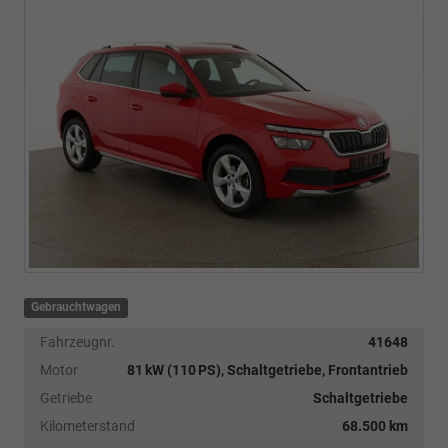
Gebrauchtwagen
Fahrzeugnr.
41648
Motor
81 kW (110 PS), Schaltgetriebe, Frontantrieb
Getriebe
Schaltgetriebe
Kilometerstand
68.500 km