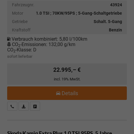
Fahrzeugnr.
43924
Motor
1.0 TSI ; 70KW/95PS ; 5-Gang-Schaltgetriebe
Getriebe
Schalt. 5-Gang
Kraftstoff
Benzin
Verbrauch kombiniert:
5,80 l/100km
CO
-Emissionen:
132,00 g/km
2
CO
-Klasse:
D
2
sofort lieferbar
22.995,– €
incl. 19% MwSt.
Details
Kostenloser Rückruf-Service
PDF-Datei, Fahrzeugexposé drucken
Fahrzeug parken
Skoda Kamiq
Extra Plus 1.0 TSI 95PS, 5 Jahre