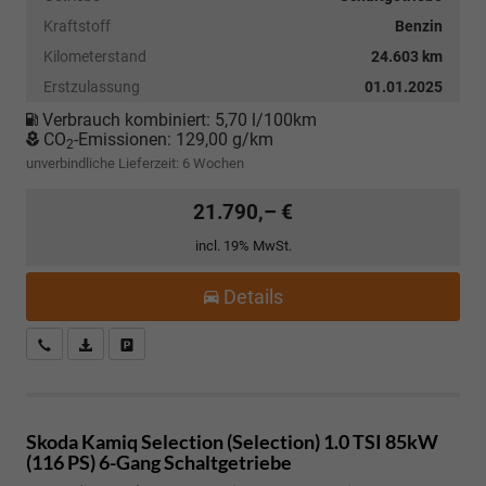
Kraftstoff
Benzin
Kilometerstand
24.603 km
Erstzulassung
01.01.2025
Verbrauch kombiniert:
5,70 l/100km
CO
-Emissionen:
129,00 g/km
2
unverbindliche Lieferzeit:
6 Wochen
21.790,– €
incl. 19% MwSt.
Details
Kostenloser Rückruf-Service
PDF-Datei, Fahrzeugexposé drucken
Fahrzeug parken
Skoda Kamiq
Selection (Selection) 1.0 TSI 85kW
(116 PS) 6-Gang Schaltgetriebe