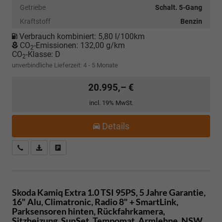
Getriebe
Schalt. 5-Gang
Kraftstoff
Benzin
Verbrauch kombiniert:
5,80 l/100km
CO
-Emissionen:
132,00 g/km
2
CO
-Klasse:
D
2
unverbindliche Lieferzeit: 4 - 5 Monate
20.995,– €
incl. 19% MwSt.
Details
Kostenloser Rückruf-Service
PDF-Datei, Fahrzeugexposé drucken
Fahrzeug parken
Skoda Kamiq
Extra 1.0 TSI 95PS, 5 Jahre Garantie,
16" Alu, Climatronic, Radio 8" + SmartLink,
Parksensoren hinten, Rückfahrkamera,
Sitzheizung, SunSet, Tempomat, Armlehne, NSW,