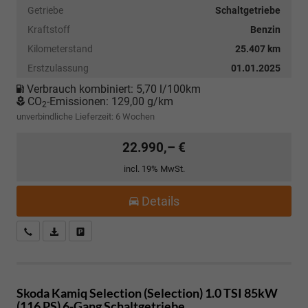
Getriebe
Schaltgetriebe
Kraftstoff
Benzin
Kilometerstand
25.407 km
Erstzulassung
01.01.2025
Verbrauch kombiniert:
5,70 l/100km
CO
-Emissionen:
129,00 g/km
2
unverbindliche Lieferzeit:
6 Wochen
22.990,– €
incl. 19% MwSt.
Details
Kostenloser Rückruf-Service
PDF-Datei, Fahrzeugexposé drucken
Fahrzeug parken
Skoda Kamiq
Selection (Selection) 1.0 TSI 85kW
(116 PS) 6-Gang Schaltgetriebe