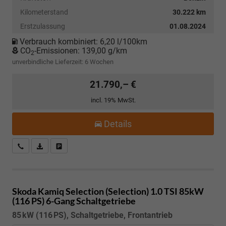
Kilometerstand
30.222 km
Erstzulassung
01.08.2024
Verbrauch kombiniert:
6,20 l/100km
CO
-Emissionen:
139,00 g/km
2
unverbindliche Lieferzeit:
6 Wochen
21.790,– €
incl. 19% MwSt.
Details
Kostenloser Rückruf-Service
PDF-Datei, Fahrzeugexposé drucken
Fahrzeug parken
Skoda Kamiq
Selection (Selection) 1.0 TSI 85kW
(116 PS) 6-Gang Schaltgetriebe
85 kW (116 PS), Schaltgetriebe, Frontantrieb