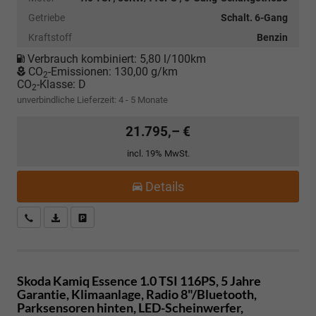
Getriebe
Schalt. 6-Gang
Kraftstoff
Benzin
Verbrauch kombiniert:
5,80 l/100km
CO
-Emissionen:
130,00 g/km
2
CO
-Klasse:
D
2
unverbindliche Lieferzeit: 4 - 5 Monate
21.795,– €
incl. 19% MwSt.
Details
Kostenloser Rückruf-Service
PDF-Datei, Fahrzeugexposé drucken
Fahrzeug parken
Skoda Kamiq
Essence 1.0 TSI 116PS, 5 Jahre
Garantie, Klimaanlage, Radio 8"/Bluetooth,
Parksensoren hinten, LED-Scheinwerfer,