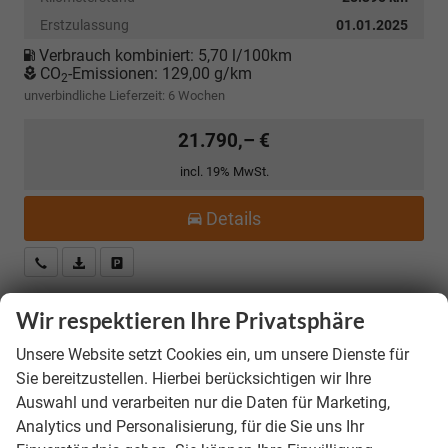
Erstzulassung
01.01.2025
Verbrauch kombiniert:
5,70 l/100km
CO
-Emissionen:
129,00 g/km
2
unverbindliche Lieferzeit:
6 Wochen
21.790,– €
incl. 19% MwSt.
Details
Kostenloser Rückruf-Service
PDF-Datei, Fahrzeugexposé drucken
Fahrzeug parken
Wir respektieren Ihre Privatsphäre
Skoda Kamiq
Selection *ANGEBOT FÜR
Unsere Website setzt Cookies ein, um unsere Dienste für
MENSCHEN MIT BEHINDERUNG AB 50%! 1.0 TSI
Sie bereitzustellen. Hierbei berücksichtigen wir Ihre
115PS, Klimaanlage, Sitzheizung, Parksensoren
Auswahl und verarbeiten nur die Daten für Marketing,
hinten, LED-Scheinwerfer, Tempomat,
Analytics und Personalisierung, für die Sie uns Ihr
Infotainment 8", Virtual Cockpit
Nebelscheinwerfer, Dachreling