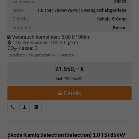
Fahrzeugnr.
39578
Motor
1.0 TSI ; 70KW/95PS ; 5-Gang-Schaltgetriebe
Getriebe
Schalt. 5-Gang
Kraftstoff
Benzin
Verbrauch kombiniert:
5,80 l/100km
CO
-Emissionen:
132,00 g/km
2
CO
-Klasse:
D
2
unverbindliche Lieferzeit: 4 - 5 Monate
21.550,– €
incl. 19% MwSt.
Details
Kostenloser Rückruf-Service
PDF-Datei, Fahrzeugexposé drucken
Fahrzeug parken
Skoda Kamiq
Selection (Selection) 1.0 TSI 85kW