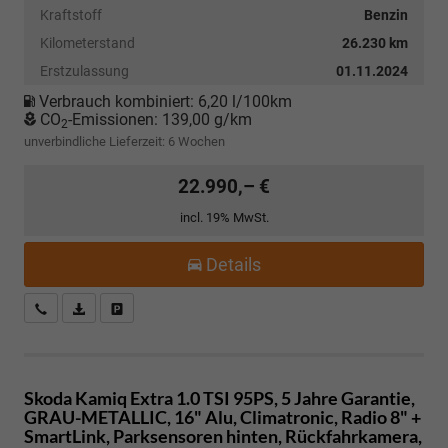
Kraftstoff
Benzin
Kilometerstand
26.230 km
Erstzulassung
01.11.2024
Verbrauch kombiniert:
6,20 l/100km
CO
-Emissionen:
139,00 g/km
2
unverbindliche Lieferzeit:
6 Wochen
22.990,– €
incl. 19% MwSt.
Details
Kostenloser Rückruf-Service
PDF-Datei, Fahrzeugexposé drucken
Fahrzeug parken
Skoda Kamiq
Extra 1.0 TSI 95PS, 5 Jahre Garantie,
GRAU-METALLIC, 16" Alu, Climatronic, Radio 8" +
SmartLink, Parksensoren hinten, Rückfahrkamera,