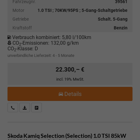
Fahrzeugnr.
39561
Motor
1.0 TSI ; 70KW/95PS ; 5-Gang-Schaltgetriebe
Getriebe
Schalt. 5-Gang
Kraftstoff
Benzin
Verbrauch kombiniert:
5,80 l/100km
CO
-Emissionen:
132,00 g/km
2
CO
-Klasse:
D
2
unverbindliche Lieferzeit: 4 - 5 Monate
22.300,– €
incl. 19% MwSt.
Details
Kostenloser Rückruf-Service
PDF-Datei, Fahrzeugexposé drucken
Fahrzeug parken
Skoda Kamiq
Selection (Selection) 1.0 TSI 85kW