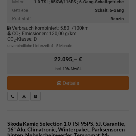
Motor
1.0 TSI ; 85KW/116PS ; 6-Gang-Schaltgetriebe
Getriebe
Schalt. 6-Gang
Kraftstoff
Benzin
Verbrauch kombiniert:
5,80 l/100km
CO
-Emissionen:
130,00 g/km
2
CO
-Klasse:
D
2
unverbindliche Lieferzeit: 4 - 5 Monate
22.095,– €
incl. 19% MwSt.
Details
Kostenloser Rückruf-Service
PDF-Datei, Fahrzeugexposé drucken
Fahrzeug parken
Skoda Kamiq
Selection 1.0 TSI 95PS, 5J. Garantie,
16" Alu, Climatronic, Winterpaket, Parksensoren
hinten, Nebelscheinwerfer, Tempomat, M-