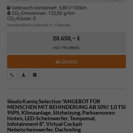
Verbrauch kombiniert:
5,80 l/100km
CO
-Emissionen:
132,00 g/km
2
CO
-Klasse:
D
2
unverbindliche Lieferzeit: 4 - 5 Monate
20.650,– €
incl. 19% MwSt.
Details
Kostenloser Rückruf-Service
PDF-Datei, Fahrzeugexposé drucken
Fahrzeug parken
Skoda Kamiq
Selection *ANGEBOT FÜR
MENSCHEN MIT BEHINDERUNG AB 50%! 1.0 TSI
95PS, Klimaanlage, Sitzheizung, Parksensoren
hinten, LED-Scheinwerfer, Tempomat,
Infotainment 8", Virtual Cockpit
Nebelscheinwerfer, Dachreling