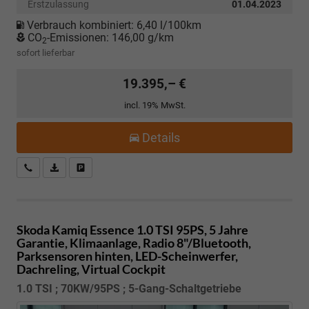
Erstzulassung
01.04.2023
Verbrauch kombiniert:
6,40 l/100km
CO
-Emissionen:
146,00 g/km
2
sofort lieferbar
19.395,– €
incl. 19% MwSt.
Details
Kostenloser Rückruf-Service
PDF-Datei, Fahrzeugexposé drucken
Fahrzeug parken
Skoda Kamiq
Essence 1.0 TSI 95PS, 5 Jahre
Garantie, Klimaanlage, Radio 8"/Bluetooth,
Parksensoren hinten, LED-Scheinwerfer,
Dachreling, Virtual Cockpit
1.0 TSI ; 70KW/95PS ; 5-Gang-Schaltgetriebe