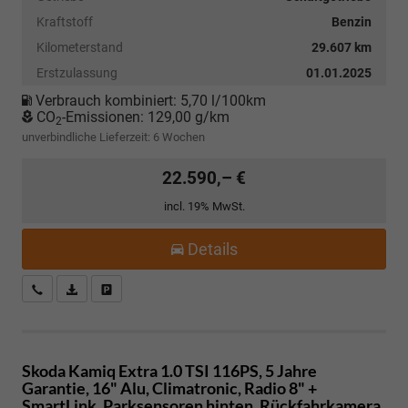
Kraftstoff
Benzin
Kilometerstand
29.607 km
Erstzulassung
01.01.2025
Verbrauch kombiniert:
5,70 l/100km
CO
-Emissionen:
129,00 g/km
2
unverbindliche Lieferzeit:
6 Wochen
22.590,– €
incl. 19% MwSt.
Details
Kostenloser Rückruf-Service
PDF-Datei, Fahrzeugexposé drucken
Fahrzeug parken
Skoda Kamiq
Extra 1.0 TSI 116PS, 5 Jahre
Garantie, 16" Alu, Climatronic, Radio 8" +
SmartLink, Parksensoren hinten, Rückfahrkamera,