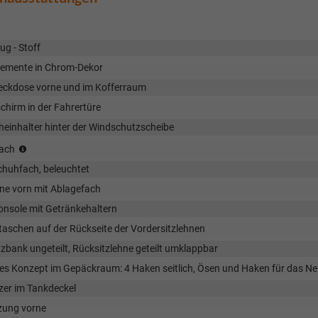
ug - Stoff
lemente in Chrom-Dekor
eckdose vorne und im Kofferraum
chirm in der Fahrertüre
heinhalter hinter der Windschutzscheibe
(Entfall
fach
i.V.
huhfach, beleuchtet
mit
Panoramadach)
ne vorn mit Ablagefach
onsole mit Getränkehaltern
aschen auf der Rückseite der Vordersitzlehnen
zbank ungeteilt, Rücksitzlehne geteilt umklappbar
les Konzept im Gepäckraum: 4 Haken seitlich, Ösen und Haken für das
zer im Tankdeckel
izung vorne