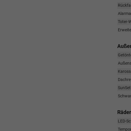
Rückfa
Alarma
Toter-W
Erweite
Auße
Getönt
Außens
Karosse
Dachre
SunSet
Schwarz
Räder
LED-Sc
Tempom