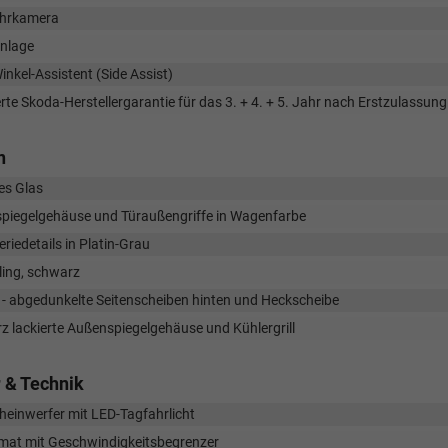
hrkamera
nlage
inkel-Assistent (Side Assist)
rte Skoda-Herstellergarantie für das 3. + 4. + 5. Jahr nach Erstzulass
n
es Glas
piegelgehäuse und Türaußengriffe in Wagenfarbe
riedetails in Platin-Grau
ling, schwarz
 - abgedunkelte Seitenscheiben hinten und Heckscheibe
 lackierte Außenspiegelgehäuse und Kühlergrill
 & Technik
heinwerfer mit LED-Tagfahrlicht
at mit Geschwindigkeitsbegrenzer