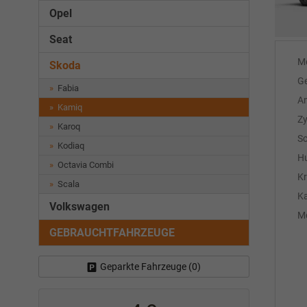
Opel
Seat
M
Skoda
Ge
Fabia
An
Kamiq
Zy
Karoq
Sc
Kodiaq
H
Octavia Combi
Kr
Scala
Ka
Volkswagen
Mo
GEBRAUCHTFAHRZEUGE
Geparkte Fahrzeuge (
0
)