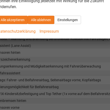
önnen Ihre Einwilligung jederzeit mit Wirkung für die Zukunft
nment Media 8", Bluetooth, DAB, 8 Lautsprecher, kabelloses SmartLink
iderrufen.
C hinten (Ladeleistung bis zu 45W hinten und vorne)
Alle akzeptieren
Alle ablehnen
Einstellungen
rheit & Assistenz
atenschutzerklärung
Impressum
cheinwerfer vorne
Assist – Warnung und Bremsung bei drohender Kollision mit Fahrzeugen
istent (Lane Assist)
nsoren hinten
rszeichenerkennung
ungserkennung und Müdigkeitserkennung mit Fahrerüberwachung
fahrassistent
ags: Fahrer- und Beifahrerairbag, Seitenairbags vorne, Kopfairbags
ierungsmöglichkeit für Beifahrerairbag
IX-Kindersitzbefestigung und Top Tether (1x vorne auf dem Beifahrersitz
enbremsen hinten
nsoren vorne