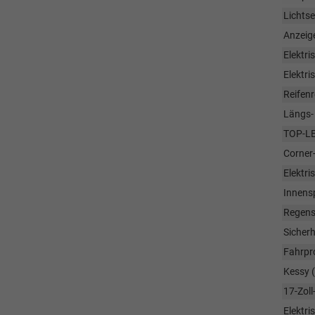
Lichts
Anzeig
Elektri
Elektri
Reifen
Längs-
TOP-LE
Corner
Elektri
Innens
Regens
Sicherh
Fahrpr
Kessy (
17-Zoll
Elektri