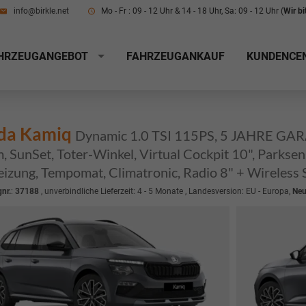
info@birkle.net
Mo - Fr : 09 - 12 Uhr & 14 - 18 Uhr, Sa: 09 - 12 Uhr (
Wir b
HRZEUGANGEBOT
FAHRZEUGANKAUF
KUNDENCE
da Kamiq
Dynamic 1.0 TSI 115PS, 5 JAHRE GARAN
, SunSet, Toter-Winkel, Virtual Cockpit 10", Parkse
eizung, Tempomat, Climatronic, Radio 8" + Wireless
nr.
:
37188
, unverbindliche Lieferzeit: 4 - 5 Monate , Landesversion: EU - Europa,
Ne