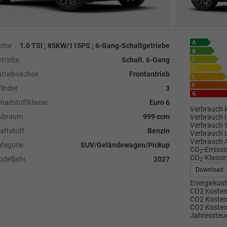
otor
1.0 TSI ; 85KW/115PS ; 6-Gang-Schaltgetriebe
triebe
Schalt. 6-Gang
triebsachse
Frontantrieb
linder
3
hadstoffklasse
Euro 6
Verbrauch k
ubraum
999 ccm
Verbrauch I
Verbrauch 
aftstoff
Benzin
Verbrauch 
Verbrauch 
tegorie
SUV/Geländewagen/Pickup
CO
-Emissi
2
CO
-Klasse:
delljahr
2027
2
Download
Energiekost
CO2 Kosten 
CO2 Kosten 
CO2 Kosten
Jahressteue