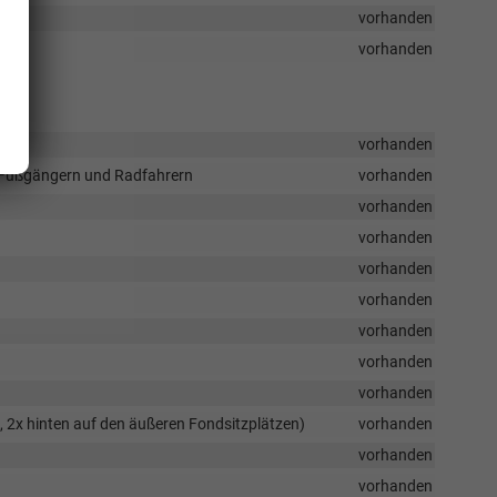
vorhanden
vorhanden
vorhanden
, Fußgängern und Radfahrern
vorhanden
vorhanden
vorhanden
vorhanden
vorhanden
vorhanden
vorhanden
vorhanden
, 2x hinten auf den äußeren Fondsitzplätzen)
vorhanden
vorhanden
vorhanden