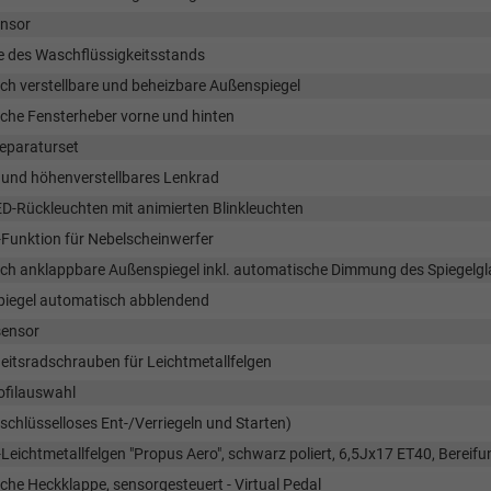
ensor
e des Waschflüssigkeitsstands
sch verstellbare und beheizbare Außenspiegel
sche Fensterheber vorne und hinten
reparaturset
 und höhenverstellbares Lenkrad
D-Rückleuchten mit animierten Blinkleuchten
-Funktion für Nebelscheinwerfer
sch anklappbare Außenspiegel inkl. automatische Dimmung des Spiegelgla
piegel automatisch abblendend
ensor
eitsradschrauben für Leichtmetallfelgen
ofilauswahl
schlüsselloses Ent-/Verriegeln und Starten)
-Leichtmetallfelgen "Propus Aero", schwarz poliert, 6,5Jx17 ET40, Berei
sche Heckklappe, sensorgesteuert - Virtual Pedal