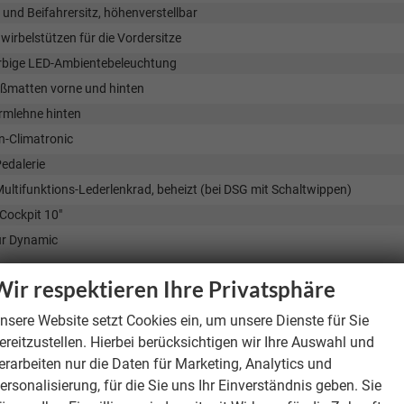
 und Beifahrersitz, höhenverstellbar
irbelstützen für die Vordersitze
rbige LED-Ambientebeleuchtung
ußmatten vorne und hinten
rmlehne hinten
n-Climatronic
edalerie
ultifunktions-Lederlenkrad, beheizt (bei DSG mit Schaltwippen)
 Cockpit 10"
ur Dynamic
Wir respektieren Ihre Privatsphäre
ainment & Kommunikation
-C vorne (Ladeleistung bis zu 15W)
nsere Website setzt Cookies ein, um unsere Dienste für Sie
ereitzustellen. Hierbei berücksichtigen wir Ihre Auswahl und
Notruf
erarbeiten nur die Daten für Marketing, Analytics und
eitung für ŠKODA Connect M
ersonalisierung, für die Sie uns Ihr Einverständnis geben. Sie
mpatibles kabelloses Laden von Smartphones mit magnetischem Ladeprof