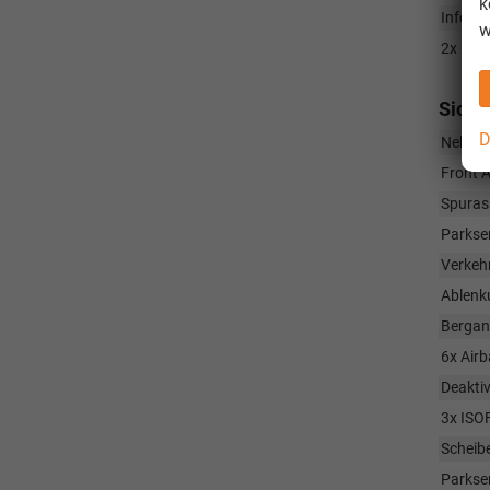
k
Infotai
w
2x USB-
Siche
D
Nebels
Front 
Spurass
Parkse
Verkeh
Ablenk
Bergan
6x Airb
Deaktiv
3x ISOF
Scheib
Parkse