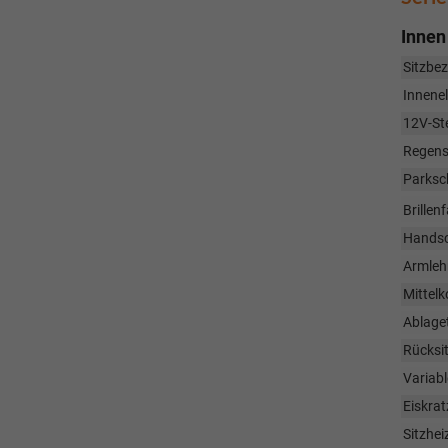
Innen
Sitzbez
Innene
12V-St
Regens
Parksc
Brillen
Handsc
Armleh
Mittelk
Ablaget
Rücksit
Variab
Eiskrat
Sitzhe