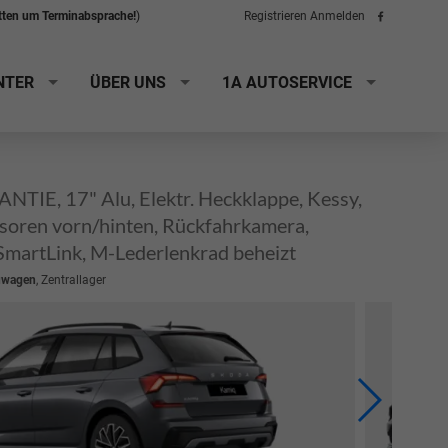
itten um Terminabsprache!
)
Registrieren
Anmelden
Folge
uns
auf
Facebook
NTER
ÜBER UNS
1A AUTOSERVICE
TIE, 17" Alu, Elektr. Heckklappe, Kessy,
nsoren vorn/hinten, Rückfahrkamera,
 SmartLink, M-Lederlenkrad beheizt
uwagen
, Zentrallager