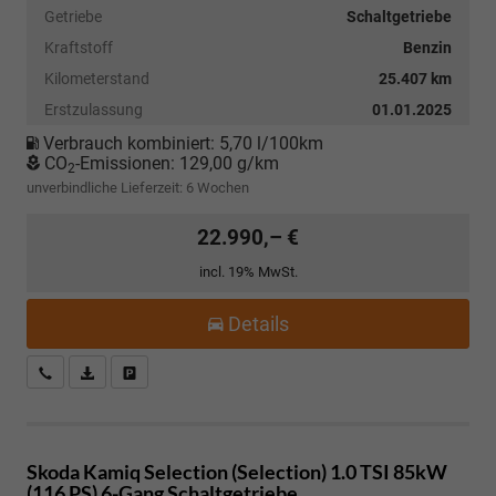
Getriebe
Schaltgetriebe
Kraftstoff
Benzin
Kilometerstand
25.407 km
Erstzulassung
01.01.2025
Verbrauch kombiniert:
5,70 l/100km
CO
-Emissionen:
129,00 g/km
2
unverbindliche Lieferzeit:
6 Wochen
22.990,– €
incl. 19% MwSt.
Details
Kostenloser Rückruf-Service
PDF-Datei, Fahrzeugexposé drucken
Fahrzeug parken
Skoda Kamiq
Selection (Selection) 1.0 TSI 85kW
(116 PS) 6-Gang Schaltgetriebe