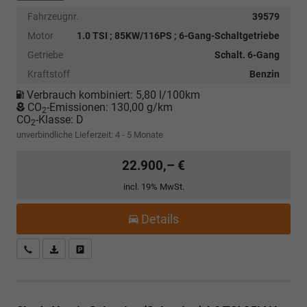
Fahrzeugnr.
39579
Motor
1.0 TSI ; 85KW/116PS ; 6-Gang-Schaltgetriebe
Getriebe
Schalt. 6-Gang
Kraftstoff
Benzin
Verbrauch kombiniert:
5,80 l/100km
CO
-Emissionen:
130,00 g/km
2
CO
-Klasse:
D
2
unverbindliche Lieferzeit: 4 - 5 Monate
22.900,– €
incl. 19% MwSt.
Details
Kostenloser Rückruf-Service
PDF-Datei, Fahrzeugexposé drucken
Fahrzeug parken