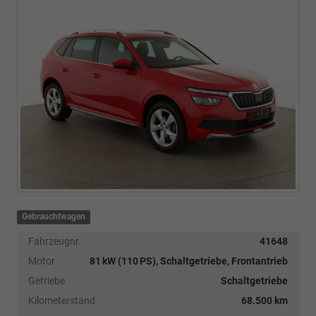
Gebrauchtwagen
Fahrzeugnr.
41648
Motor
81 kW (110 PS), Schaltgetriebe, Frontantrieb
Getriebe
Schaltgetriebe
Kilometerstand
68.500 km