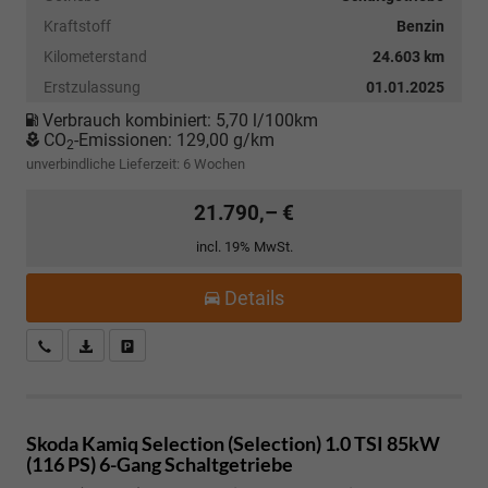
Kraftstoff
Benzin
Kilometerstand
24.603 km
Erstzulassung
01.01.2025
Verbrauch kombiniert:
5,70 l/100km
CO
-Emissionen:
129,00 g/km
2
unverbindliche Lieferzeit:
6 Wochen
21.790,– €
incl. 19% MwSt.
Details
Kostenloser Rückruf-Service
PDF-Datei, Fahrzeugexposé drucken
Fahrzeug parken
Skoda Kamiq
Selection (Selection) 1.0 TSI 85kW
(116 PS) 6-Gang Schaltgetriebe