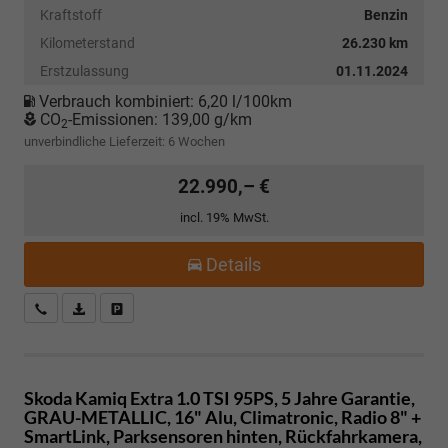
Kraftstoff
Benzin
Kilometerstand
26.230 km
Erstzulassung
01.11.2024
Verbrauch kombiniert:
6,20 l/100km
CO
-Emissionen:
139,00 g/km
2
unverbindliche Lieferzeit:
6 Wochen
22.990,– €
incl. 19% MwSt.
Details
Kostenloser Rückruf-Service
PDF-Datei, Fahrzeugexposé drucken
Fahrzeug parken
Skoda Kamiq
Extra 1.0 TSI 95PS, 5 Jahre Garantie,
GRAU-METALLIC, 16" Alu, Climatronic, Radio 8" +
SmartLink, Parksensoren hinten, Rückfahrkamera,