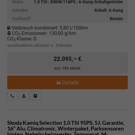
Motor
1.0 TSI ; 85KW/116PS ; 6-Gang-Schaltgetriebe
Getriebe
Schalt. 6-Gang
Kraftstoff
Benzin
Verbrauch kombiniert:
5,80 l/100km
CO
-Emissionen:
130,00 g/km
2
CO
-Klasse:
D
2
unverbindliche Lieferzeit: 4 - 5 Monate
22.095,– €
incl. 19% MwSt.
Details
Kostenloser Rückruf-Service
PDF-Datei, Fahrzeugexposé drucken
Fahrzeug parken
Skoda Kamiq
Selection 1.0 TSI 95PS, 5J. Garantie,
16" Alu, Climatronic, Winterpaket, Parksensoren
hinten, Nebelscheinwerfer, Tempomat, M-