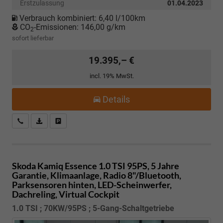
Erstzulassung
01.04.2023
Verbrauch kombiniert:
6,40 l/100km
CO
-Emissionen:
146,00 g/km
2
sofort lieferbar
19.395,– €
incl. 19% MwSt.
Details
Kostenloser Rückruf-Service
PDF-Datei, Fahrzeugexposé drucken
Fahrzeug parken
Skoda Kamiq
Essence 1.0 TSI 95PS, 5 Jahre
Garantie, Klimaanlage, Radio 8"/Bluetooth,
Parksensoren hinten, LED-Scheinwerfer,
Dachreling, Virtual Cockpit
1.0 TSI ; 70KW/95PS ; 5-Gang-Schaltgetriebe