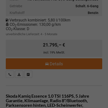
Getriebe
Schalt. 6-Gang
Kraftstoff
Benzin
Verbrauch kombiniert:
5,80 l/100km
CO
-Emissionen:
130,00 g/km
2
CO
-Klasse:
D
2
unverbindliche Lieferzeit: 4 - 5 Monate
21.795,– €
incl. 19% MwSt.
Details
Kostenloser Rückruf-Service
PDF-Datei, Fahrzeugexposé drucken
Fahrzeug parken
Skoda Kamiq
Essence 1.0 TSI 116PS, 5 Jahre
Garantie, Klimaanlage, Radio 8"/Bluetooth,
Parksensoren hinten, LED-Scheinwerfer,