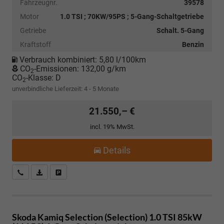
Fahrzeugnr.
39578
Motor
1.0 TSI ; 70KW/95PS ; 5-Gang-Schaltgetriebe
Getriebe
Schalt. 5-Gang
Kraftstoff
Benzin
Verbrauch kombiniert:
5,80 l/100km
CO
-Emissionen:
132,00 g/km
2
CO
-Klasse:
D
2
unverbindliche Lieferzeit: 4 - 5 Monate
21.550,– €
incl. 19% MwSt.
Details
Kostenloser Rückruf-Service
PDF-Datei, Fahrzeugexposé drucken
Fahrzeug parken
Skoda Kamiq
Selection (Selection) 1.0 TSI 85kW