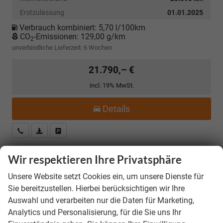
Erstzulassung
01.01.2025
Verbrauch kombiniert:
5,70 l/100km
CO
-Emissionen:
129,00 g/km
2
unverbindliche Lieferzeit:
6 Wochen
21.790,– €
incl. 19% MwSt.
Details
Kostenloser Rückruf-Service
PDF-Datei, Fahrzeugexposé drucken
Fahrzeug parken
Wir respektieren Ihre Privatsphäre
Skoda Kamiq
Selection *ANGEBOT FÜR
Unsere Website setzt Cookies ein, um unsere Dienste für
MENSCHEN MIT BEHINDERUNG AB 50%! 1.0 TSI
Sie bereitzustellen. Hierbei berücksichtigen wir Ihre
115PS, Klimaanlage, Sitzheizung, Parksensoren
Auswahl und verarbeiten nur die Daten für Marketing,
hinten, LED-Scheinwerfer, Tempomat,
Analytics und Personalisierung, für die Sie uns Ihr
Infotainment 8", Virtual Cockpit
Nebelscheinwerfer, Dachreling