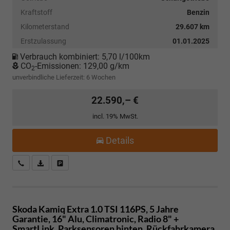
Kraftstoff
Benzin
Kilometerstand
29.607 km
Erstzulassung
01.01.2025
Verbrauch kombiniert:
5,70 l/100km
CO
-Emissionen:
129,00 g/km
2
unverbindliche Lieferzeit:
6 Wochen
22.590,– €
incl. 19% MwSt.
Details
Kostenloser Rückruf-Service
PDF-Datei, Fahrzeugexposé drucken
Fahrzeug parken
Skoda Kamiq
Extra 1.0 TSI 116PS, 5 Jahre
Garantie, 16" Alu, Climatronic, Radio 8" +
SmartLink, Parksensoren hinten, Rückfahrkamera,