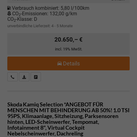
Verbrauch kombiniert:
5,80 l/100km
CO
-Emissionen:
132,00 g/km
2
CO
-Klasse:
D
2
unverbindliche Lieferzeit: 4 - 5 Monate
20.650,– €
incl. 19% MwSt.
Details
Kostenloser Rückruf-Service
PDF-Datei, Fahrzeugexposé drucken
Fahrzeug parken
Skoda Kamiq
Selection *ANGEBOT FÜR
MENSCHEN MIT BEHINDERUNG AB 50%! 1.0 TSI
95PS, Klimaanlage, Sitzheizung, Parksensoren
hinten, LED-Scheinwerfer, Tempomat,
Infotainment 8", Virtual Cockpit
Nebelscheinwerfer, Dachreling