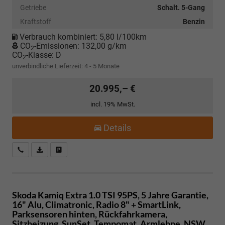
Getriebe
Schalt. 5-Gang
Kraftstoff
Benzin
Verbrauch kombiniert:
5,80 l/100km
CO
-Emissionen:
132,00 g/km
2
CO
-Klasse:
D
2
unverbindliche Lieferzeit: 4 - 5 Monate
20.995,– €
incl. 19% MwSt.
Details
Kostenloser Rückruf-Service
PDF-Datei, Fahrzeugexposé drucken
Fahrzeug parken
Skoda Kamiq
Extra 1.0 TSI 95PS, 5 Jahre Garantie,
16" Alu, Climatronic, Radio 8" + SmartLink,
Parksensoren hinten, Rückfahrkamera,
Sitzheizung, SunSet, Tempomat, Armlehne, NSW,