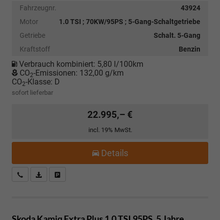
Fahrzeugnr.
43924
Motor
1.0 TSI ; 70KW/95PS ; 5-Gang-Schaltgetriebe
Getriebe
Schalt. 5-Gang
Kraftstoff
Benzin
Verbrauch kombiniert:
5,80 l/100km
CO
-Emissionen:
132,00 g/km
2
CO
-Klasse:
D
2
sofort lieferbar
22.995,– €
incl. 19% MwSt.
Details
Kostenloser Rückruf-Service
PDF-Datei, Fahrzeugexposé drucken
Fahrzeug parken
Skoda Kamiq
Extra Plus 1.0 TSI 95PS, 5 Jahre