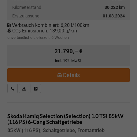
Kilometerstand
30.222 km
Erstzulassung
01.08.2024
Verbrauch kombiniert:
6,20 l/100km
CO
-Emissionen:
139,00 g/km
2
unverbindliche Lieferzeit:
6 Wochen
21.790,– €
incl. 19% MwSt.
Details
Kostenloser Rückruf-Service
PDF-Datei, Fahrzeugexposé drucken
Fahrzeug parken
Skoda Kamiq
Selection (Selection) 1.0 TSI 85kW
(116 PS) 6-Gang Schaltgetriebe
85 kW (116 PS), Schaltgetriebe, Frontantrieb