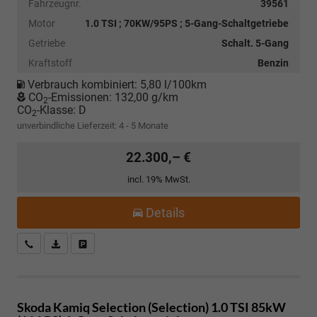
Fahrzeugnr.
39561
Motor
1.0 TSI ; 70KW/95PS ; 5-Gang-Schaltgetriebe
Getriebe
Schalt. 5-Gang
Kraftstoff
Benzin
Verbrauch kombiniert:
5,80 l/100km
CO
-Emissionen:
132,00 g/km
2
CO
-Klasse:
D
2
unverbindliche Lieferzeit: 4 - 5 Monate
22.300,– €
incl. 19% MwSt.
Details
Kostenloser Rückruf-Service
PDF-Datei, Fahrzeugexposé drucken
Fahrzeug parken
Skoda Kamiq
Selection (Selection) 1.0 TSI 85kW