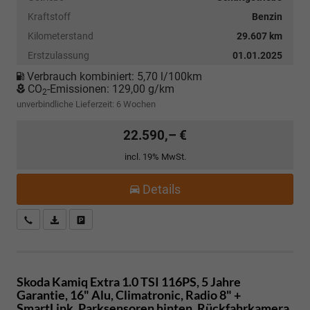
Kraftstoff
Benzin
Kilometerstand
29.607 km
Erstzulassung
01.01.2025
Verbrauch kombiniert:
5,70 l/100km
CO
-Emissionen:
129,00 g/km
2
unverbindliche Lieferzeit:
6 Wochen
22.590,– €
incl. 19% MwSt.
Details
Kostenloser Rückruf-Service
PDF-Datei, Fahrzeugexposé drucken
Fahrzeug parken
Skoda Kamiq
Extra 1.0 TSI 116PS, 5 Jahre
Garantie, 16" Alu, Climatronic, Radio 8" +
SmartLink, Parksensoren hinten, Rückfahrkamera,