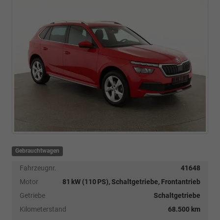
Gebrauchtwagen
Fahrzeugnr.
41648
Motor
81 kW (110 PS), Schaltgetriebe, Frontantrieb
Getriebe
Schaltgetriebe
Kilometerstand
68.500 km