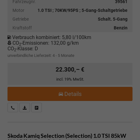
Fahrzeugnr.
39561
Motor
1.0 TSI ; 70KW/95PS ; 5-Gang-Schaltgetriebe
Getriebe
Schalt. 5-Gang
Kraftstoff
Benzin
Verbrauch kombiniert:
5,80 l/100km
CO
-Emissionen:
132,00 g/km
2
CO
-Klasse:
D
2
unverbindliche Lieferzeit: 4 - 5 Monate
22.300,– €
incl. 19% MwSt.
Details
Kostenloser Rückruf-Service
PDF-Datei, Fahrzeugexposé drucken
Fahrzeug parken
Skoda Kamiq
Selection (Selection) 1.0 TSI 85kW