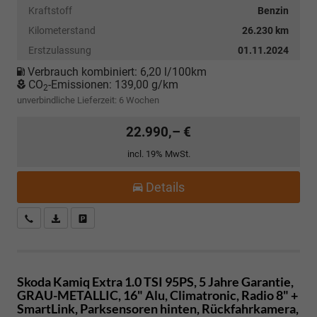
Kraftstoff
Benzin
Kilometerstand
26.230 km
Erstzulassung
01.11.2024
Verbrauch kombiniert:
6,20 l/100km
CO
-Emissionen:
139,00 g/km
2
unverbindliche Lieferzeit:
6 Wochen
22.990,– €
incl. 19% MwSt.
Details
Kostenloser Rückruf-Service
PDF-Datei, Fahrzeugexposé drucken
Fahrzeug parken
Skoda Kamiq
Extra 1.0 TSI 95PS, 5 Jahre Garantie,
GRAU-METALLIC, 16" Alu, Climatronic, Radio 8" +
SmartLink, Parksensoren hinten, Rückfahrkamera,