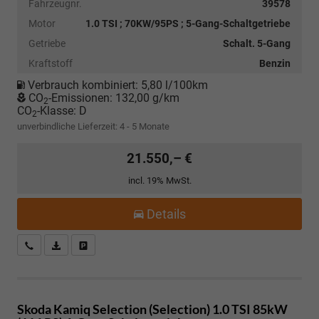
Fahrzeugnr.
39578
Motor
1.0 TSI ; 70KW/95PS ; 5-Gang-Schaltgetriebe
Getriebe
Schalt. 5-Gang
Kraftstoff
Benzin
Verbrauch kombiniert:
5,80 l/100km
CO
-Emissionen:
132,00 g/km
2
CO
-Klasse:
D
2
unverbindliche Lieferzeit: 4 - 5 Monate
21.550,– €
incl. 19% MwSt.
Details
Kostenloser Rückruf-Service
PDF-Datei, Fahrzeugexposé drucken
Fahrzeug parken
Skoda Kamiq
Selection (Selection) 1.0 TSI 85kW