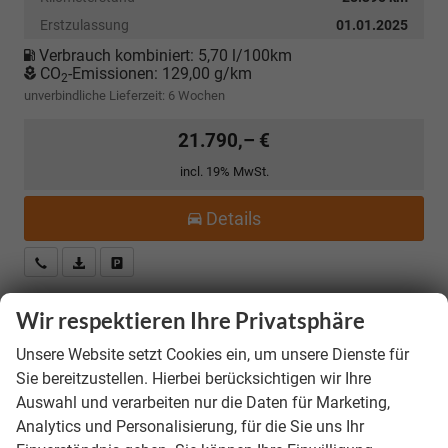
Erstzulassung
01.01.2025
Verbrauch kombiniert:
5,70 l/100km
CO
-Emissionen:
129,00 g/km
2
unverbindliche Lieferzeit:
6 Wochen
21.790,– €
incl. 19% MwSt.
Details
Kostenloser Rückruf-Service
PDF-Datei, Fahrzeugexposé drucken
Fahrzeug parken
Wir respektieren Ihre Privatsphäre
Skoda Kamiq
Selection *ANGEBOT FÜR
Unsere Website setzt Cookies ein, um unsere Dienste für
MENSCHEN MIT BEHINDERUNG AB 50%! 1.0 TSI
Sie bereitzustellen. Hierbei berücksichtigen wir Ihre
115PS, Klimaanlage, Sitzheizung, Parksensoren
Auswahl und verarbeiten nur die Daten für Marketing,
hinten, LED-Scheinwerfer, Tempomat,
Analytics und Personalisierung, für die Sie uns Ihr
Infotainment 8", Virtual Cockpit
Nebelscheinwerfer, Dachreling