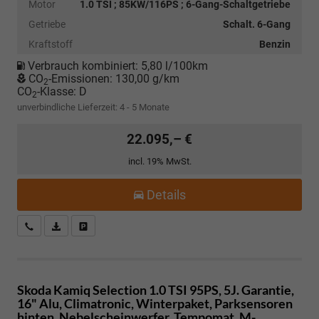
Motor
1.0 TSI ; 85KW/116PS ; 6-Gang-Schaltgetriebe
Getriebe
Schalt. 6-Gang
Kraftstoff
Benzin
Verbrauch kombiniert:
5,80 l/100km
CO
-Emissionen:
130,00 g/km
2
CO
-Klasse:
D
2
unverbindliche Lieferzeit: 4 - 5 Monate
22.095,– €
incl. 19% MwSt.
Details
Kostenloser Rückruf-Service
PDF-Datei, Fahrzeugexposé drucken
Fahrzeug parken
Skoda Kamiq
Selection 1.0 TSI 95PS, 5J. Garantie,
16" Alu, Climatronic, Winterpaket, Parksensoren
hinten, Nebelscheinwerfer, Tempomat, M-