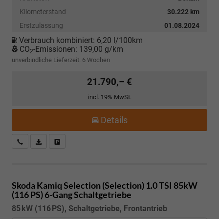
Kilometerstand
30.222 km
Erstzulassung
01.08.2024
Verbrauch kombiniert:
6,20 l/100km
CO
-Emissionen:
139,00 g/km
2
unverbindliche Lieferzeit:
6 Wochen
21.790,– €
incl. 19% MwSt.
Details
Kostenloser Rückruf-Service
PDF-Datei, Fahrzeugexposé drucken
Fahrzeug parken
Skoda Kamiq
Selection (Selection) 1.0 TSI 85kW
(116 PS) 6-Gang Schaltgetriebe
85 kW (116 PS), Schaltgetriebe, Frontantrieb