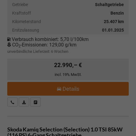
Getriebe
Schaltgetriebe
Kraftstoff
Benzin
Kilometerstand
25.407 km
Erstzulassung
01.01.2025
Verbrauch kombiniert:
5,70 l/100km
CO
-Emissionen:
129,00 g/km
2
unverbindliche Lieferzeit:
6 Wochen
22.990,– €
incl. 19% MwSt.
Details
Kostenloser Rückruf-Service
PDF-Datei, Fahrzeugexposé drucken
Fahrzeug parken
Skoda Kamiq
Selection (Selection) 1.0 TSI 85kW
(116 PS) 6-Gang Schaltgetriebe