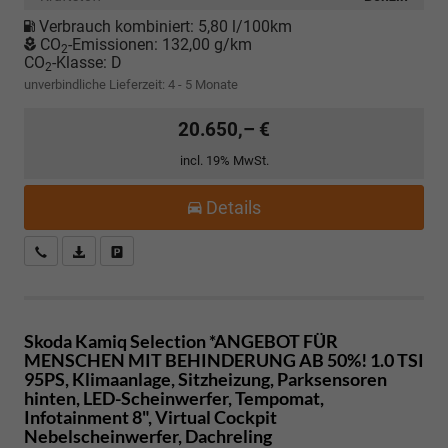
Verbrauch kombiniert:
5,80 l/100km
CO
-Emissionen:
132,00 g/km
2
CO
-Klasse:
D
2
unverbindliche Lieferzeit: 4 - 5 Monate
20.650,– €
incl. 19% MwSt.
Details
Kostenloser Rückruf-Service
PDF-Datei, Fahrzeugexposé drucken
Fahrzeug parken
Skoda Kamiq
Selection *ANGEBOT FÜR
MENSCHEN MIT BEHINDERUNG AB 50%! 1.0 TSI
95PS, Klimaanlage, Sitzheizung, Parksensoren
hinten, LED-Scheinwerfer, Tempomat,
Infotainment 8", Virtual Cockpit
Nebelscheinwerfer, Dachreling