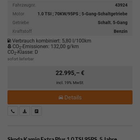
Fahrzeugnr.
43924
Motor
1.0 TSI ; 70KW/95PS ; 5-Gang-Schaltgetriebe
Getriebe
Schalt. 5-Gang
Kraftstoff
Benzin
Verbrauch kombiniert:
5,80 l/100km
CO
-Emissionen:
132,00 g/km
2
CO
-Klasse:
D
2
sofort lieferbar
22.995,– €
incl. 19% MwSt.
Details
Kostenloser Rückruf-Service
PDF-Datei, Fahrzeugexposé drucken
Fahrzeug parken
Skoda Kamiq
Extra Plus 1.0 TSI 95PS, 5 Jahre