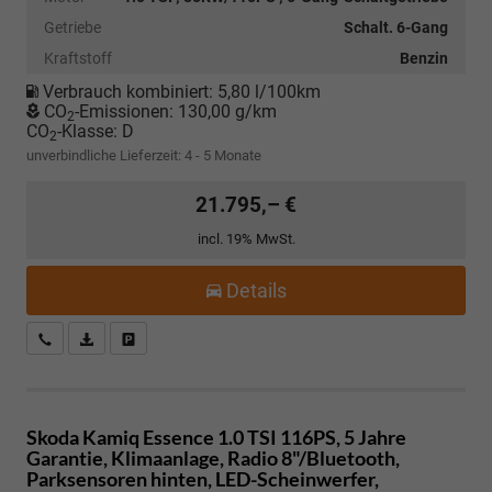
Getriebe
Schalt. 6-Gang
Kraftstoff
Benzin
Verbrauch kombiniert:
5,80 l/100km
CO
-Emissionen:
130,00 g/km
2
CO
-Klasse:
D
2
unverbindliche Lieferzeit: 4 - 5 Monate
21.795,– €
incl. 19% MwSt.
Details
Kostenloser Rückruf-Service
PDF-Datei, Fahrzeugexposé drucken
Fahrzeug parken
Skoda Kamiq
Essence 1.0 TSI 116PS, 5 Jahre
Garantie, Klimaanlage, Radio 8"/Bluetooth,
Parksensoren hinten, LED-Scheinwerfer,