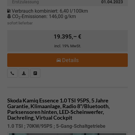
Erstzulassung
01.04.2023
Verbrauch kombiniert:
6,40 l/100km
CO
-Emissionen:
146,00 g/km
2
sofort lieferbar
19.395,– €
incl. 19% MwSt.
Details
Kostenloser Rückruf-Service
PDF-Datei, Fahrzeugexposé drucken
Fahrzeug parken
Skoda Kamiq
Essence 1.0 TSI 95PS, 5 Jahre
Garantie, Klimaanlage, Radio 8"/Bluetooth,
Parksensoren hinten, LED-Scheinwerfer,
Dachreling, Virtual Cockpit
1.0 TSI ; 70KW/95PS ; 5-Gang-Schaltgetriebe