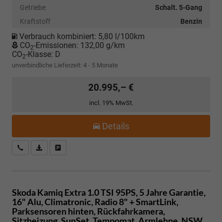
Getriebe
Schalt. 5-Gang
Kraftstoff
Benzin
Verbrauch kombiniert:
5,80 l/100km
CO
-Emissionen:
132,00 g/km
2
CO
-Klasse:
D
2
unverbindliche Lieferzeit: 4 - 5 Monate
20.995,– €
incl. 19% MwSt.
Details
Kostenloser Rückruf-Service
PDF-Datei, Fahrzeugexposé drucken
Fahrzeug parken
Skoda Kamiq
Extra 1.0 TSI 95PS, 5 Jahre Garantie,
16" Alu, Climatronic, Radio 8" + SmartLink,
Parksensoren hinten, Rückfahrkamera,
Sitzheizung, SunSet, Tempomat, Armlehne, NSW,