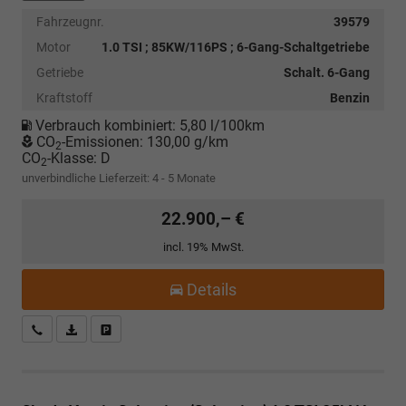
Fahrzeugnr.
39579
Motor
1.0 TSI ; 85KW/116PS ; 6-Gang-Schaltgetriebe
Getriebe
Schalt. 6-Gang
Kraftstoff
Benzin
Verbrauch kombiniert:
5,80 l/100km
CO
-Emissionen:
130,00 g/km
2
CO
-Klasse:
D
2
unverbindliche Lieferzeit: 4 - 5 Monate
22.900,– €
incl. 19% MwSt.
Details
Kostenloser Rückruf-Service
PDF-Datei, Fahrzeugexposé drucken
Fahrzeug parken