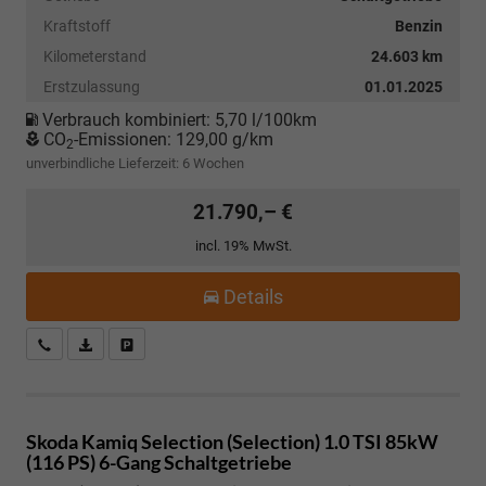
Kraftstoff
Benzin
Kilometerstand
24.603 km
Erstzulassung
01.01.2025
Verbrauch kombiniert:
5,70 l/100km
CO
-Emissionen:
129,00 g/km
2
unverbindliche Lieferzeit:
6 Wochen
21.790,– €
incl. 19% MwSt.
Details
Kostenloser Rückruf-Service
PDF-Datei, Fahrzeugexposé drucken
Fahrzeug parken
Skoda Kamiq
Selection (Selection) 1.0 TSI 85kW
(116 PS) 6-Gang Schaltgetriebe