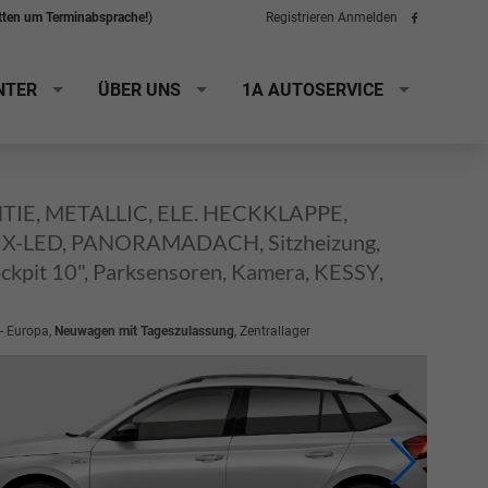
itten um Terminabsprache!
)
Registrieren
Anmelden
Folge
uns
auf
Facebook
NTER
ÜBER UNS
1A AUTOSERVICE
ANTIE, METALLIC, ELE. HECKKLAPPE,
-LED, PANORAMADACH, Sitzheizung,
ockpit 10", Parksensoren, Kamera, KESSY,
 - Europa,
Neuwagen mit Tageszulassung
, Zentrallager