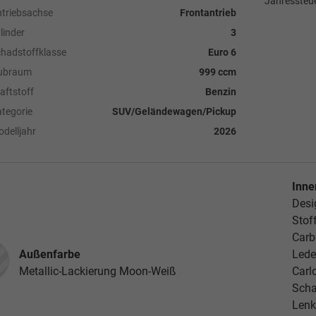
Jahressteue
triebsachse
Frontantrieb
linder
3
hadstoffklasse
Euro 6
ubraum
999 ccm
aftstoff
Benzin
tegorie
SUV/Geländewagen/Pickup
delljahr
2026
Inne
Desi
Stof
Carb
Außenfarbe
Lede
Metallic-Lackierung Moon-Weiß
Carl
Scha
Lenk