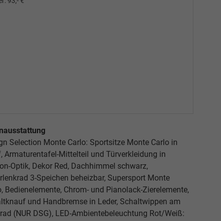
r:
93,- €
nausstattung
gn Selection Monte Carlo: Sportsitze Monte Carlo in
f, Armaturentafel-Mittelteil und Türverkleidung in
on-Optik, Dekor Red, Dachhimmel schwarz,
rlenkrad 3-Speichen beheizbar, Supersport Monte
o, Bedienelemente, Chrom- und Pianolack-Zierelemente,
ltknauf und Handbremse in Leder, Schaltwippen am
rad (NUR DSG), LED-Ambientebeleuchtung Rot/Weiß: