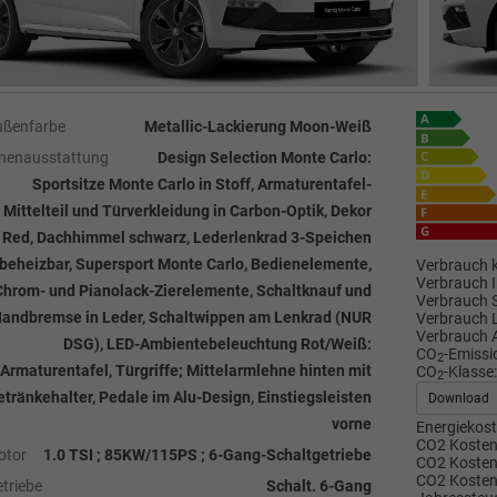
ußenfarbe
Metallic-Lackierung Moon-Weiß
nenausstattung
Design Selection Monte Carlo:
Sportsitze Monte Carlo in Stoff, Armaturentafel-
Mittelteil und Türverkleidung in Carbon-Optik, Dekor
Red, Dachhimmel schwarz, Lederlenkrad 3-Speichen
beheizbar, Supersport Monte Carlo, Bedienelemente,
Verbrauch k
Verbrauch I
Chrom- und Pianolack-Zierelemente, Schaltknauf und
Verbrauch 
andbremse in Leder, Schaltwippen am Lenkrad (NUR
Verbrauch 
Verbrauch 
DSG), LED-Ambientebeleuchtung Rot/Weiß:
CO
-Emissi
2
Armaturentafel, Türgriffe; Mittelarmlehne hinten mit
CO
-Klasse:
2
tränkehalter, Pedale im Alu-Design, Einstiegsleisten
Download
vorne
Energiekost
CO2 Kosten 
otor
1.0 TSI ; 85KW/115PS ; 6-Gang-Schaltgetriebe
CO2 Kosten 
CO2 Kosten
triebe
Schalt. 6-Gang