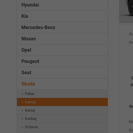
Hyundai
Kia
Mercedes-Benz
A
Nissan
In
Opel
Peugeot
Seat
Skoda
H
Fabia
Kamiq
Ge
Karoq
Kodiaq
M
Octavia
Ge