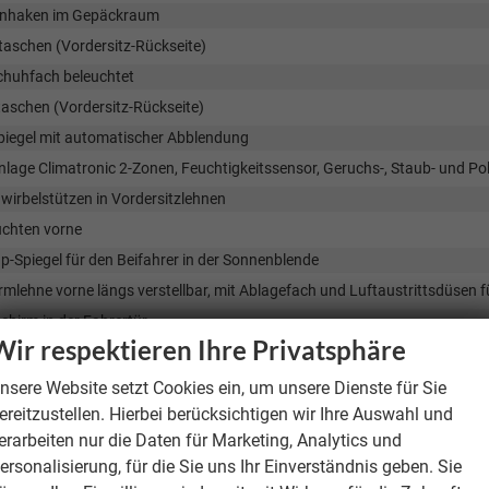
nhaken im Gepäckraum
taschen (Vordersitz-Rückseite)
huhfach beleuchtet
aschen (Vordersitz-Rückseite)
piegel mit automatischer Abblendung
lage Climatronic 2-Zonen, Feuchtigkeitssensor, Geruchs-, Staub- und Poll
wirbelstützen in Vordersitzlehnen
uchten vorne
-Spiegel für den Beifahrer in der Sonnenblende
rmlehne vorne längs verstellbar, mit Ablagefach und Luftaustrittsdüsen f
hirm in der Fahrertür
Wir respektieren Ihre Privatsphäre
izung vorne
a-Glasdach, Sonnenrollo elektrisch (Brillenfach im Dachhimmel entfällt
nsere Website setzt Cookies ein, um unsere Dienste für Sie
ereitzustellen. Hierbei berücksichtigen wir Ihre Auswahl und
en ab B-Säule abgedunkelt
erarbeiten nur die Daten für Marketing, Analytics und
 Cockpit 10"
ersonalisierung, für die Sie uns Ihr Einverständnis geben. Sie