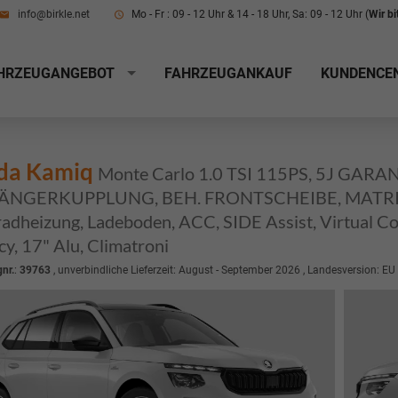
info@birkle.net
Mo - Fr : 09 - 12 Uhr & 14 - 18 Uhr, Sa: 09 - 12 Uhr (
Wir b
HRZEUGANGEBOT
FAHRZEUGANKAUF
KUNDENCE
da Kamiq
Monte Carlo 1.0 TSI 115PS, 5J GAR
NGERKUPPLUNG, BEH. FRONTSCHEIBE, MATRIX
adheizung, Ladeboden, ACC, SIDE Assist, Virtual C
cy, 17" Alu, Climatroni
nr.
:
39763
, unverbindliche Lieferzeit: August - September 2026 , Landesversion: EU