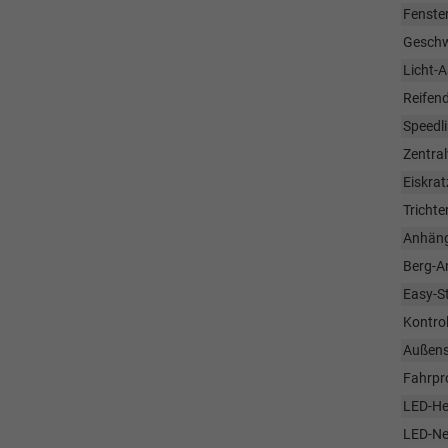
Fenster
Geschw
Licht-
Reifend
Speedli
Zentra
Eiskrat
Tricht
Anhäng
Berg-An
Easy-St
Kontro
Außens
Fahrpr
LED-He
LED-Ne