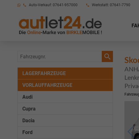
Auto-Verkauf: 07641-957000
Werkstatt: 07641-7790
FA
Fahrzeugnr.
Sko
ANHÄ
LAGERFAHRZEUGE
Lenkr
VORLAUFFAHRZEUGE
Priva
Fahrzeug
Audi
Cupra
Dacia
Ford