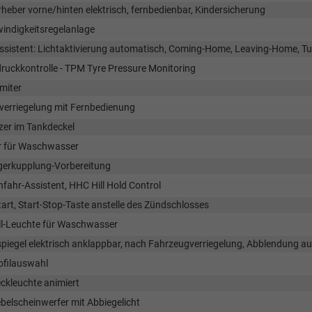
heber vorne/hinten elektrisch, fernbedienbar, Kindersicherung
indigkeitsregelanlage
Assistent: Lichtaktivierung automatisch, Coming-Home, Leaving-Home, Tu
ruckkontrolle - TPM Tyre Pressure Monitoring
miter
lverriegelung mit Fernbedienung
zer im Tankdeckel
er für Waschwasser
erkupplung-Vorbereitung
fahr-Assistent, HHC Hill Hold Control
art, Start-Stop-Taste anstelle des Zündschlosses
ll-Leuchte für Waschwasser
piegel elektrisch anklappbar, nach Fahrzeugverriegelung, Abblendung au
ofilauswahl
ckleuchte animiert
belscheinwerfer mit Abbiegelicht