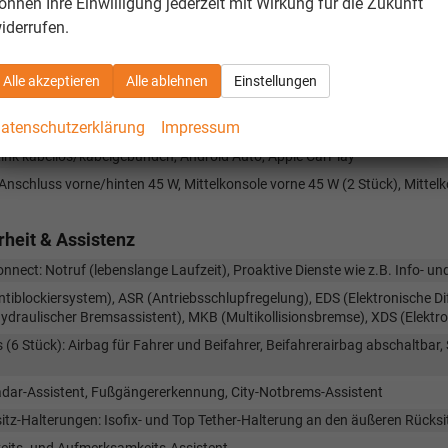
önnen Ihre Einwilligung jederzeit mit Wirkung für die Zukunft
ainment & Kommunikation
iderrufen.
ler Radioempfang DAB+, Digital Audio Broadcasting
rechanlage mit Bluetooth
Alle akzeptieren
Alle ablehnen
Einstellungen
nment 8" Radio
atenschutzerklärung
Impressum
echer vorne/hinten (8 Stück)
ink kabellos/kabelgebunden, Android Auto, Apple CarPlay
nschluss vorne/hinten 45 W, Mittelkonsole vorne 45 W (2 Stück), Mittel
rheit & Assistenz
nnect: Notruf (lebenslange Laufzeit), Proaktive Dienste wie z.B. Info- un
tiblockiersystem), ASR (Antriebsschlupfregelung), EDS (Elektronische Diff
draulischer Bremsassistent), MKB (Multikollisionsbremse), XDS (Elektron
 (6 Stück): Airbag für Fahrer und Beifahrer, Beifahrerairbag abschaltbar,
adar-Assistent, Fußgängererkennung, City-Notbrems-Assistent
itz-Halterungen: Isofix- und Top Tether-Halterung an den äußeren Rücksi