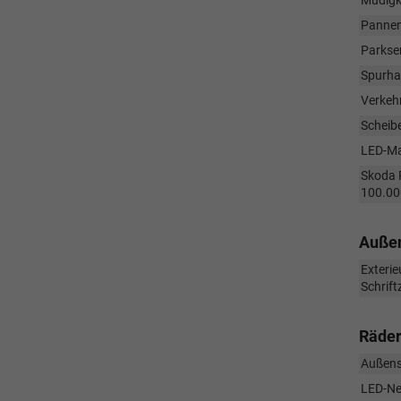
Müdigk
Pannen
Parkse
Spurhal
Verkeh
Scheib
LED-Mat
Skoda P
100.000
Auße
Exterie
Schrif
Räder
Außensp
LED-Ne