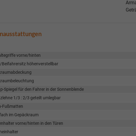
Arma
Getr
enausstattungen
tegriffe vorne/hinten
/Beifahrersitz höhenverstellbar
kraumabdeckung
raumbeleuchtung
-Spiegel für den Fahrer in der Sonnenblende
zlehne 1/3 : 2/3 geteilt umlegbar
h-Fußmatten
fach im Gepäckraum
nhalter vorne/hinten in den Türen
heinhalter