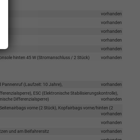
vorhanden
vorhanden
vorhanden
vorhanden
vorhanden
konsole hinten 45 W (Stromanschluss / 2 Stück)
vorhanden
d Pannenruf (Laufzeit: 10 Jahre),
vorhanden
erenzialsperre), ESC (Elektronische Stabilisierungskontrolle),
ische Differenzialsperre)
vorhanden
 Seitenairbags vorne (2 Stück), Kopfairbags vorne/hinten (2
vorhanden
vorhanden
tzen und am Beifahrersitz
vorhanden