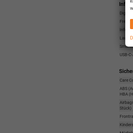
k
Infot
w
Digita
Freisp
Infotai
D
Lautspr
SmartL
USB-C-A
Siche
Care Co
ABS (An
HBA (Hy
Airbags
Stück)
Frontr
Kinders