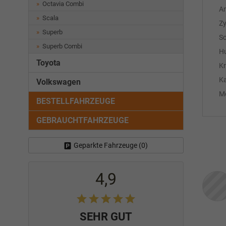
Octavia Combi
An
Scala
Zy
Superb
Sc
Superb Combi
H
Toyota
Kr
Ka
Volkswagen
Mo
BESTELLFAHRZEUGE
GEBRAUCHTFAHRZEUGE
Geparkte Fahrzeuge (
0
)
4,9
SEHR GUT