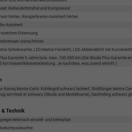
eits- und Aufmerksamkeits-Assistent
set: Reifendichtmittel und Kompressor
nsor hinten, Rangierbrems-Assistent hinten
te-Assistent
rszeichen-Erkennung
enbremsen vorne/hinten
rix-Scheinwerfer, LED-Matrix-Fernlicht, LED-Abblendlicht mit Kurvenlicht
lus Garantie 5 Jahre bzw. max. 100.000 km (Die Skoda Plus Garantie erwe
 km Gesamtkilometerleistung. Je nachdem, was zuerst eintritt.)
n
ur Kamiq Monte Carlo: Kühlergrill schwarz lackiert, Stoßfänger Monte Car
tzug am Heck in schwarz (Skoda und Modellname), Dachreling schwarz g
 & Technik
iegel elektrisch einstell- und beheizbar
belschlussleuchte