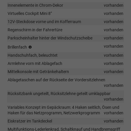
Innenelemente in Chrom-Dekor
vorhanden
Virtuelles Cockpit Mini 8"
vorhanden
12V-Steckdose vorne und im Kofferraum
vorhanden
Regenschirm in der Fahrertüre
vorhanden
Parkscheinhalter hinter der Windschutzscheibe
vorhanden
(Entfall
vorhanden
Brillenfach
i.V.
Handschuhfach, beleuchtet
vorhanden
mit
Panoramadach)
Armlehne vorn mit Ablagefach
vorhanden
Mittelkonsole mit Getränkehaltern
vorhanden
Ablagetaschen auf der Rückseite der Vordersitzlehnen
vorhanden
Rücksitzbank ungeteilt, Rücksitzlehne geteilt umklappbar
vorhanden
Variables Konzept im Gepäckraum: 4 Haken seitlich, Ösen und
Haken für das Netzprogramm, Netzwerkprogramm
vorhanden
Eiskratzer im Tankdeckel
vorhanden
Multifunktions-Lederlenkrad, Schaltknauf und Handbremsgriff