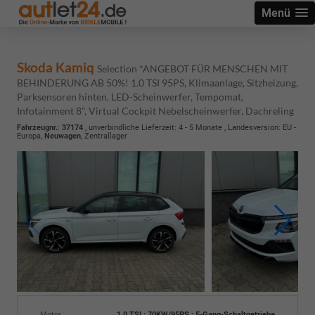
Menü
Skoda Kamiq
Selection *ANGEBOT FÜR MENSCHEN MIT
BEHINDERUNG AB 50%! 1.0 TSI 95PS, Klimaanlage, Sitzheizung,
Parksensoren hinten, LED-Scheinwerfer, Tempomat,
Infotainment 8", Virtual Cockpit Nebelscheinwerfer, Dachreling
Fahrzeugnr.
:
37174
, unverbindliche Lieferzeit: 4 - 5 Monate , Landesversion: EU -
Europa,
Neuwagen
, Zentrallager
Motor
1.0 TSI ; 70KW/95PS ; 5-Gang-Schaltgetriebe