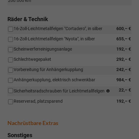
200.000 km
Räder & Technik
16-Zoll-Leichtmetallfelgen "Cortadero", in silber
600,– €
16-Zoll-Leichtmetallfelgen "Nyota", in silber
655,– €
Scheinwerferreinigungsanlage
192,– €
Schlechtwegepaket
292,– €
Vorbereitung für Anhängerkupplung
242,– €
Anhängerkupplung, elektrisch schwenkbar
984,– €
(nur
22,– €
Sicherheitsradschrauben für Leichtmetallfelgen
i.V.
Reserverad, platzsparend
192,– €
mit
Leichtmetallfe
Nachrüstbare Extras
Sonstiges