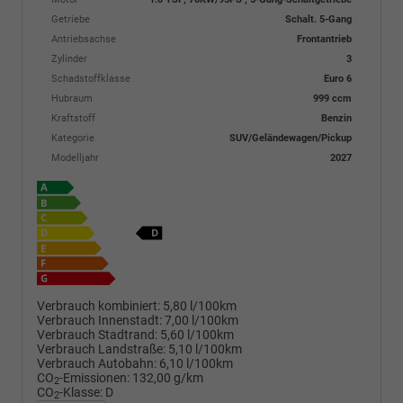
Getriebe
Schalt. 5-Gang
Antriebsachse
Frontantrieb
Zylinder
3
Schadstoffklasse
Euro 6
Hubraum
999 ccm
Kraftstoff
Benzin
Kategorie
SUV/Geländewagen/Pickup
Modelljahr
2027
Verbrauch kombiniert:
5,80 l/100km
Verbrauch Innenstadt:
7,00 l/100km
Verbrauch Stadtrand:
5,60 l/100km
Verbrauch Landstraße:
5,10 l/100km
Verbrauch Autobahn:
6,10 l/100km
CO
-Emissionen:
132,00 g/km
2
CO
-Klasse:
D
2