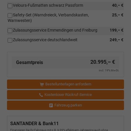
Velours-Fußmatten schwarz Passform
40,– €
Safety-Set (Warndreieck, Verbandskasten,
25,– €
Warnwesten)
Zulassungsservice Emmendingen und Freiburg
199,– €
Zulassungsservice deutschlandweit
249,– €
20.995,– €
Gesamtpreis
incl. 19% MwSt.
Bestellunterlagen anfordern
Kostenloser Rückruf-Service
Fahrzeug parken
SANTANDER & Bank11
Finanzieren Sie Ihr Fahrzeug mit z.B. 6,99% effektivem Jahreszins auch ohne