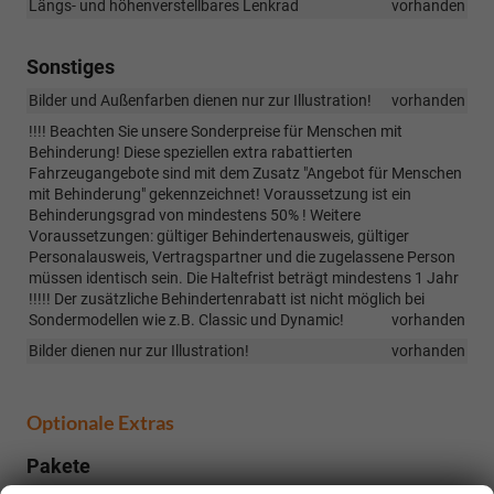
Längs- und höhenverstellbares Lenkrad
vorhanden
Sonstiges
Bilder und Außenfarben dienen nur zur Illustration!
vorhanden
!!!! Beachten Sie unsere Sonderpreise für Menschen mit
Behinderung! Diese speziellen extra rabattierten
Fahrzeugangebote sind mit dem Zusatz "Angebot für Menschen
mit Behinderung" gekennzeichnet! Voraussetzung ist ein
Behinderungsgrad von mindestens 50% ! Weitere
Voraussetzungen: gültiger Behindertenausweis, gültiger
Personalausweis, Vertragspartner und die zugelassene Person
müssen identisch sein. Die Haltefrist beträgt mindestens 1 Jahr
!!!!! Der zusätzliche Behindertenrabatt ist nicht möglich bei
Sondermodellen wie z.B. Classic und Dynamic!
vorhanden
Bilder dienen nur zur Illustration!
vorhanden
Optionale Extras
Pakete