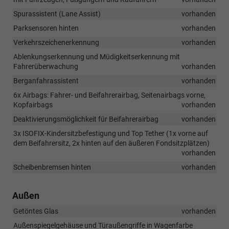
Spurassistent (Lane Assist)
vorhanden
Parksensoren hinten
vorhanden
Verkehrszeichenerkennung
vorhanden
Ablenkungserkennung und Müdigkeitserkennung mit
Fahrerüberwachung
vorhanden
Berganfahrassistent
vorhanden
6x Airbags: Fahrer- und Beifahrerairbag, Seitenairbags vorne,
Kopfairbags
vorhanden
Deaktivierungsmöglichkeit für Beifahrerairbag
vorhanden
3x ISOFIX-Kindersitzbefestigung und Top Tether (1x vorne auf
dem Beifahrersitz, 2x hinten auf den äußeren Fondsitzplätzen)
vorhanden
Scheibenbremsen hinten
vorhanden
Außen
Getöntes Glas
vorhanden
Außenspiegelgehäuse und Türaußengriffe in Wagenfarbe