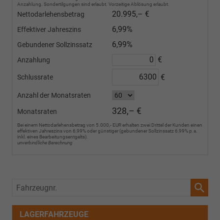
Anzahlung. Sondertilgungen sind erlaubt. Vorzeitige Ablösung erlaubt.
20.995,– €
Nettodarlehensbetrag
6,99%
Effektiver Jahreszins
6,99%
Gebundener Sollzinssatz
€
Anzahlung
€
Schlussrate
Anzahl der Monatsraten
328,– €
Monatsraten
Bei einem Nettodarlehensbetrag von 5.000,- EUR erhalten zwei Drittel der Kunden einen
effektiven Jahreszins von 6,99% oder günstiger (gebundener Sollzinssatz 6,99% p.a.
inkl. eines Bearbeitungsentgelts).
unverbindliche Berechnung
Fahrzeugnr.
LAGERFAHRZEUGE