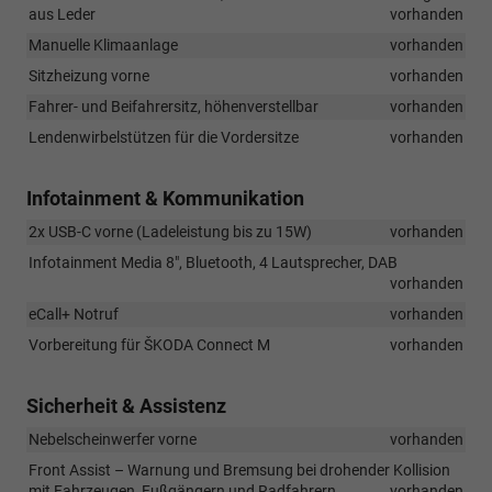
aus Leder
vorhanden
Manuelle Klimaanlage
vorhanden
Sitzheizung vorne
vorhanden
Fahrer- und Beifahrersitz, höhenverstellbar
vorhanden
Lendenwirbelstützen für die Vordersitze
vorhanden
Infotainment & Kommunikation
2x USB-C vorne (Ladeleistung bis zu 15W)
vorhanden
Infotainment Media 8", Bluetooth, 4 Lautsprecher, DAB
vorhanden
eCall+ Notruf
vorhanden
Vorbereitung für ŠKODA Connect M
vorhanden
Sicherheit & Assistenz
Nebelscheinwerfer vorne
vorhanden
Front Assist – Warnung und Bremsung bei drohender Kollision
mit Fahrzeugen, Fußgängern und Radfahrern
vorhanden