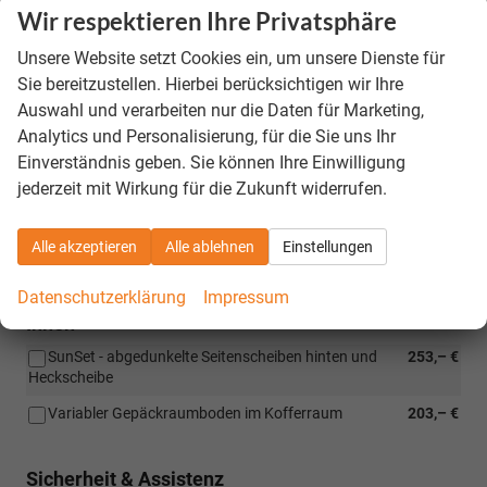
Exterieur-Plus-Paket: Regensensor, TOP-LED-
545,– €
Wir respektieren Ihre Privatsphäre
Rückleuchten mit animierten Blinkleuchten, Außenspiegel
elektrisch anklappbar, Corner-Funktion für Nebelscheinwerfer
Unsere Website setzt Cookies ein, um unsere Dienste für
Sie bereitzustellen. Hierbei berücksichtigen wir Ihre
Interieur-Plus-Paket: 2-Zonen-Climatronic,
742,– €
drahtloses SmartLink, 8 Lautsprecher, 2x USB-C hinten
Auswahl und verarbeiten nur die Daten für Marketing,
(Ladeleistung bis zu 45 W hinten und vorne)
Analytics und Personalisierung, für die Sie uns Ihr
Funktions-Paket: Türkantenschutz, Mülleimer,
258,– €
Einverständnis geben. Sie können Ihre Einwilligung
Kofferraum-Wendematte, Tablet-/Telefonhalter
jederzeit mit Wirkung für die Zukunft widerrufen.
City-Plus-Paket: Rückfahrkamera, Parksensoren
1.094,– €
vorne, KESSY (schlüsselloses Ent-/Verriegeln und Starten) mit
Alle akzeptieren
Alle ablehnen
Einstellungen
Alarmanlage, Fahrprofilauswahl
Datenschutzerklärung
Impressum
Innen
SunSet - abgedunkelte Seitenscheiben hinten und
253,– €
Heckscheibe
Variabler Gepäckraumboden im Kofferraum
203,– €
Sicherheit & Assistenz