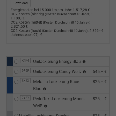
Download
Energiekosten bei 15.000 km pro Jahr:
1.517,28 €
CO2 Kosten (niedrig)
:
(Kosten Durchschnitt 10 Jahre)
1.188,- €
CO2 Kosten (mittel)
:
(Kosten Durchschnitt 10 Jahre)
2.821,50 €
CO2 Kosten (hoch)
:
4.356,- €
(Kosten Durchschnitt 10 Jahre)
Jahressteuer:
97,- €
K4K4
Unilackierung Energy-Blau
9P9P
Unilackierung Candy-Weiß
545,– €
8X8X
Metallic-Lackierung Race-
825,– €
Blau
2Y2Y
Perleffekt-Lackierung Moon-
825,– €
Weiß
Metallic-Lackierung Smokey-
825,– €