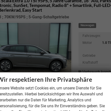
 Scala
Extra 1.0 TSI 95PS, 5 Jahre Garantie, 16" Alu, Par
tronic, SunSet, Tempomat, Radio 8" + Smartlink, Full-LE
erlenkrad, Easy Start
I ; 70KW/95PS ; 5-Gang-Schaltgetriebe
Neuwagen
Fahrzeugnr.
Motor
1.0 T
Getriebe
Kraftstoff
Verbrauch kombi
CO
-Emissionen
Wir respektieren Ihre Privatsphäre
2
CO
-Klasse:
D
2
unverbindliche Lieferze
nsere Website setzt Cookies ein, um unsere Dienste für Sie
ereitzustellen. Hierbei berücksichtigen wir Ihre Auswahl und
erarbeiten nur die Daten für Marketing, Analytics und
ersonalisierung, für die Sie uns Ihr Einverständnis geben. Sie
 Scala
Essence 1.0 TSI 116PS, 5 Jahre Garantie, Klimaanla