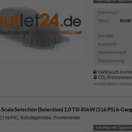
Fahrzeug mit Tageszu
Fahrzeugnr.
Motor
85 kW 
Getriebe
Kraftstoff
Kilometerstand
Erstzulassung
Verbrauch kombi
CO
-Emissionen
2
unverbindliche Lieferze
 Scala
Selection (Selection) 1.0 TSI 85kW (116 PS) 6-Gan
(116 PS), Schaltgetriebe, Frontantrieb
Fahrzeug mit Tageszu