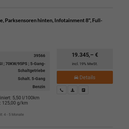
e, Parksensoren hinten, Infotainment 8", Full-
19.345,– €
39566
SI ; 70KW/95PS ; 5-Gang-
incl. 19% MwSt.
Schaltgetriebe
Details
Schalt. 5-Gang
Benzin
Kostenloser Rückruf-Service
PDF-Datei, Fahrzeugexposé drucke
Fahrzeug parken
niert:
5,50 l/100km
:
125,00 g/km
it: 4 - 5 Monate