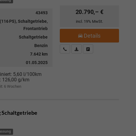
lassung
20.790,– €
43493
(116 PS), Schaltgetriebe,
incl. 19% MwSt.
Frontantrieb
Details
Schaltgetriebe
Benzin
Kostenloser Rückruf-Service
PDF-Datei, Fahrzeugexposé drucke
Fahrzeug parken
7.642 km
01.05.2025
niert:
5,60 l/100km
:
126,00 g/km
it:
6 Wochen
g Schaltgetriebe
lassung