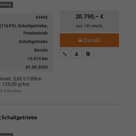
lassung
20.790,– €
43492
(116 PS), Schaltgetriebe,
incl. 19% MwSt.
Frontantrieb
Details
Schaltgetriebe
Benzin
Kostenloser Rückruf-Service
PDF-Datei, Fahrzeugexposé drucke
Fahrzeug parken
15.015 km
01.05.2025
niert:
5,60 l/100km
:
126,00 g/km
it:
6 Wochen
g Schaltgetriebe