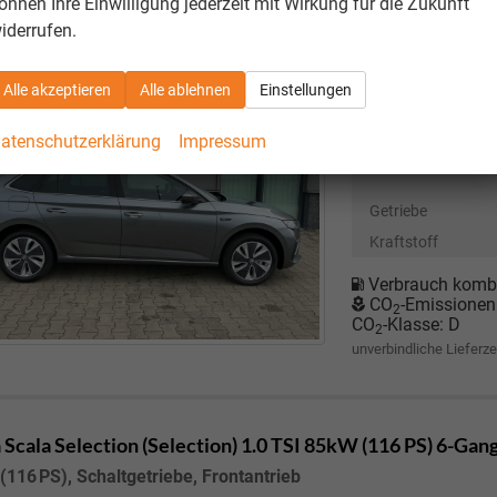
önnen Ihre Einwilligung jederzeit mit Wirkung für die Zukunft
cheinwerfer, Virtual Cockpit 8"
iderrufen.
I ; 85KW/116PS ; 6-Gang-Schaltgetriebe
Neuwagen
Alle akzeptieren
Alle ablehnen
Einstellungen
Fahrzeugnr.
atenschutzerklärung
Impressum
Motor
1.0 TS
Getriebe
Kraftstoff
Verbrauch kombi
CO
-Emissionen
2
CO
-Klasse:
D
2
unverbindliche Lieferze
 Scala
Selection (Selection) 1.0 TSI 85kW (116 PS) 6-Gan
(116 PS), Schaltgetriebe, Frontantrieb