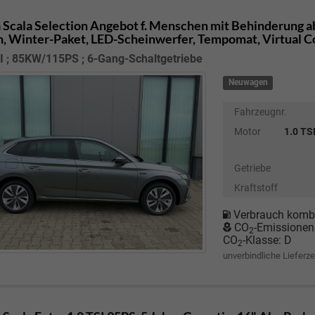
 Scala
Selection Angebot f. Menschen mit Behinderung ab
n, Winter-Paket, LED-Scheinwerfer, Tempomat, Virtual C
I ; 85KW/115PS ; 6-Gang-Schaltgetriebe
Neuwagen
Fahrzeugnr.
Motor
1.0 TS
Getriebe
Kraftstoff
Verbrauch kombi
CO
-Emissionen
2
CO
-Klasse:
D
2
unverbindliche Lieferze