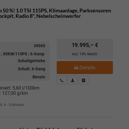
 50 %! 1.0 TSI 115PS, Klimaanlage, Parksensoren
ockpit, Radio 8", Nebelscheinwerfer
19.995,– €
39595
I ; 85KW/115PS ; 6-Gang-
incl. 19% MwSt.
Schaltgetriebe
Details
Schalt. 6-Gang
Benzin
Kostenloser Rückruf-Service
PDF-Datei, Fahrzeugexposé drucke
Fahrzeug parken
niert:
5,60 l/100km
:
127,00 g/km
it: 4 - 5 Monate