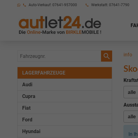
Auto-Verkauf: 07641-957000
Werkstatt: 07641-7790
FA
Fahrzeugnr.
info
Sko
LAGERFAHRZEUGE
Krafts
Audi
Cupra
Aussta
Fiat
Ford
Hyundai
In I