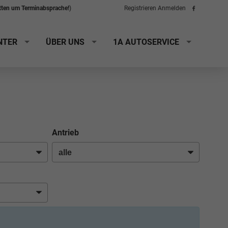
itten um Terminabsprache!
)
Registrieren
Anmelden
Folge
uns
auf
Facebook
NTER
ÜBER UNS
1A AUTOSERVICE
Antrieb