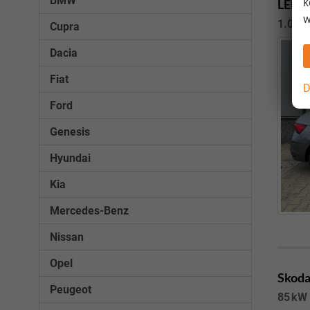
BMW
k
LED-S
w
1.0 TS
Cupra
Dacia
Fiat
D
Ford
Genesis
Hyundai
Kia
Mercedes-Benz
Nissan
Opel
Skoda
Peugeot
85 kW 