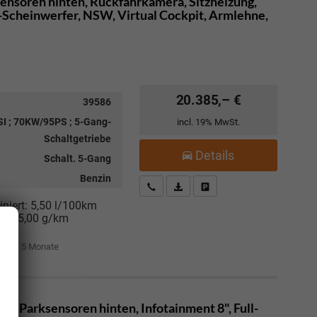
ksensoren hinten, Rückfahrkamera, Sitzheizung,
D-Scheinwerfer, NSW, Virtual Cockpit, Armlehne,
20.385,– €
39586
SI ; 70KW/95PS ; 5-Gang-
incl. 19% MwSt.
Schaltgetriebe
Details
Schalt. 5-Gang
Benzin
Kostenloser Rückruf-Service
PDF-Datei, Fahrzeugexposé drucke
Fahrzeug parken
niert:
5,50 l/100km
:
125,00 g/km
it: 4 - 5 Monate
ge, Parksensoren hinten, Infotainment 8", Full-