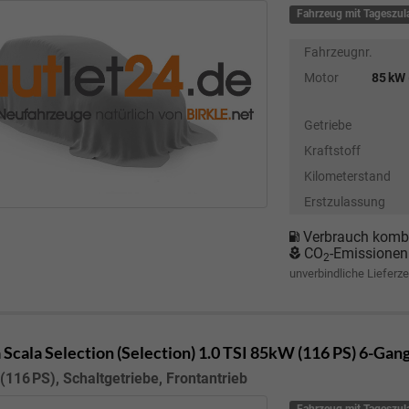
Fahrzeug mit Tageszu
Fahrzeugnr.
Motor
85 kW 
Getriebe
Kraftstoff
Kilometerstand
Erstzulassung
Verbrauch kombi
CO
-Emissionen
2
unverbindliche Lieferze
 Scala
Selection (Selection) 1.0 TSI 85kW (116 PS) 6-Gan
(116 PS), Schaltgetriebe, Frontantrieb