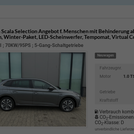
 Scala
Selection Angebot f. Menschen mit Behinderung ab
n, Winter-Paket, LED-Scheinwerfer, Tempomat, Virtual C
I ; 70KW/95PS ; 5-Gang-Schaltgetriebe
Neuwagen
Fahrzeugnr.
Motor
1.0 T
Getriebe
Kraftstoff
Verbrauch kombi
CO
-Emissionen
2
CO
-Klasse:
D
2
unverbindliche Lieferze