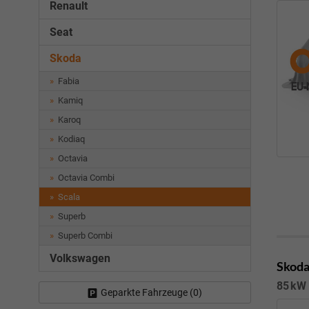
Renault
Seat
Skoda
Fabia
Kamiq
Karoq
Kodiaq
Octavia
Octavia Combi
Scala
Superb
Superb Combi
Volkswagen
Skoda
85 kW 
Geparkte Fahrzeuge (
0
)