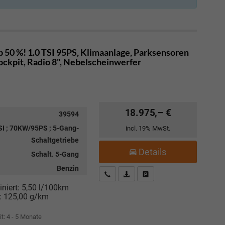
 50 %! 1.0 TSI 95PS, Klimaanlage, Parksensoren
ockpit, Radio 8", Nebelscheinwerfer
18.975,– €
39594
SI ; 70KW/95PS ; 5-Gang-
incl. 19% MwSt.
Schaltgetriebe
Details
Schalt. 5-Gang
Benzin
Kostenloser Rückruf-Service
PDF-Datei, Fahrzeugexposé drucke
Fahrzeug parken
niert:
5,50 l/100km
:
125,00 g/km
it: 4 - 5 Monate