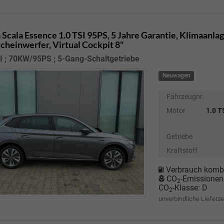
 Scala
Essence 1.0 TSI 95PS, 5 Jahre Garantie, Klimaanlag
cheinwerfer, Virtual Cockpit 8"
I ; 70KW/95PS ; 5-Gang-Schaltgetriebe
Neuwagen
Fahrzeugnr.
Motor
1.0 T
Getriebe
Kraftstoff
Verbrauch kombi
CO
-Emissionen
2
CO
-Klasse:
D
2
unverbindliche Lieferze