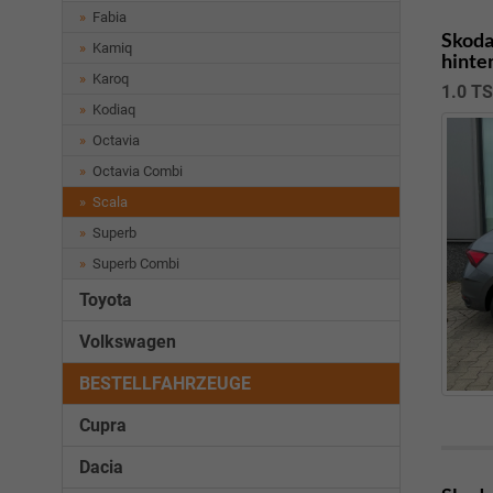
Fabia
Skoda
Kamiq
hinte
Karoq
1.0 TS
Kodiaq
Octavia
Octavia Combi
Scala
Superb
Superb Combi
Toyota
Volkswagen
BESTELLFAHRZEUGE
Cupra
Dacia