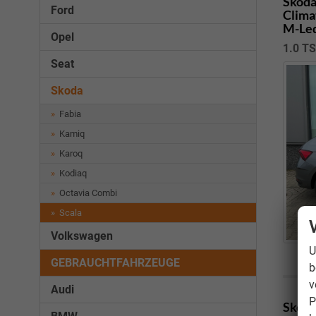
Skoda
Ford
Clima
M-Led
Opel
1.0 TS
Seat
Skoda
Fabia
Kamiq
Karoq
Kodiaq
Octavia Combi
Scala
Volkswagen
U
GEBRAUCHTFAHRZEUGE
b
v
Audi
P
Skoda