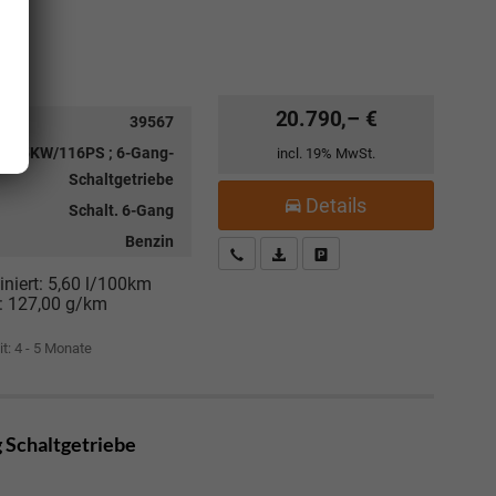
20.790,– €
39567
I ; 85KW/116PS ; 6-Gang-
incl. 19% MwSt.
Schaltgetriebe
Details
Schalt. 6-Gang
Benzin
Kostenloser Rückruf-Service
PDF-Datei, Fahrzeugexposé drucke
Fahrzeug parken
niert:
5,60 l/100km
:
127,00 g/km
it: 4 - 5 Monate
g Schaltgetriebe