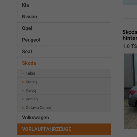
Kia
Nissan
Opel
Skoda
hinte
Peugeot
1.0 TS
Seat
Skoda
Fabia
Kamiq
Karoq
Kodiaq
Octavia Combi
Volkswagen
VORLAUFFAHRZEUGE