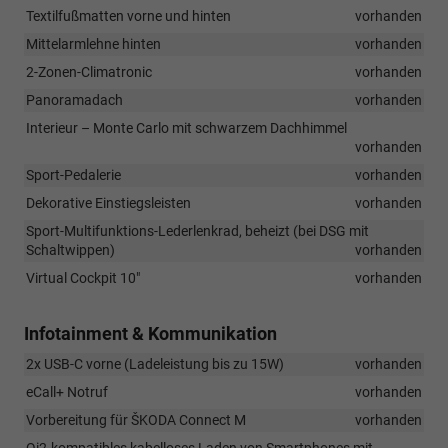
Textilfußmatten vorne und hinten
vorhanden
Mittelarmlehne hinten
vorhanden
2-Zonen-Climatronic
vorhanden
Panoramadach
vorhanden
Interieur – Monte Carlo mit schwarzem Dachhimmel
vorhanden
Sport-Pedalerie
vorhanden
Dekorative Einstiegsleisten
vorhanden
Sport-Multifunktions-Lederlenkrad, beheizt (bei DSG mit
Schaltwippen)
vorhanden
Virtual Cockpit 10"
vorhanden
Infotainment & Kommunikation
2x USB-C vorne (Ladeleistung bis zu 15W)
vorhanden
eCall+ Notruf
vorhanden
Vorbereitung für ŠKODA Connect M
vorhanden
Qi2-kompatibles kabelloses Laden von Smartphones mit