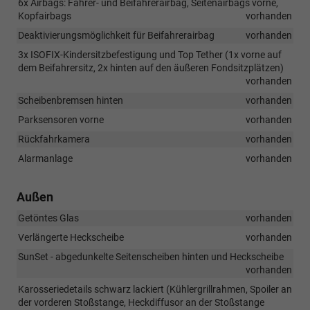
6x Airbags: Fahrer- und Beifahrerairbag, Seitenairbags vorne,
Kopfairbags
vorhanden
Deaktivierungsmöglichkeit für Beifahrerairbag
vorhanden
3x ISOFIX-Kindersitzbefestigung und Top Tether (1x vorne auf
dem Beifahrersitz, 2x hinten auf den äußeren Fondsitzplätzen)
vorhanden
Scheibenbremsen hinten
vorhanden
Parksensoren vorne
vorhanden
Rückfahrkamera
vorhanden
Alarmanlage
vorhanden
Außen
Getöntes Glas
vorhanden
Verlängerte Heckscheibe
vorhanden
SunSet - abgedunkelte Seitenscheiben hinten und Heckscheibe
vorhanden
Karosseriedetails schwarz lackiert (Kühlergrillrahmen, Spoiler an
der vorderen Stoßstange, Heckdiffusor an der Stoßstange