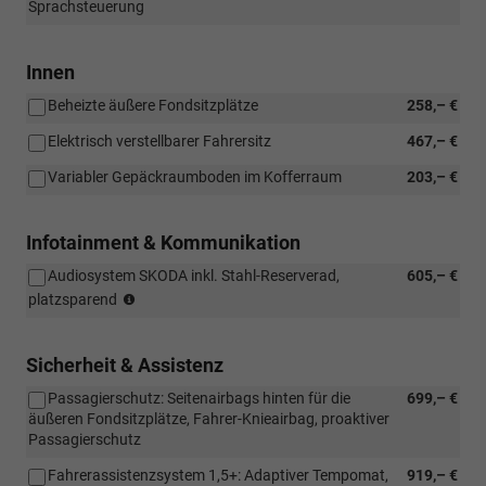
Sprachsteuerung
Innen
Beheizte äußere Fondsitzplätze
258,– €
Elektrisch verstellbarer Fahrersitz
467,– €
Variabler Gepäckraumboden im Kofferraum
203,– €
Infotainment & Kommunikation
Audiosystem SKODA inkl. Stahl-Reserverad,
605,– €
(nur
platzsparend
i.V.
mit
Navigationssystem)
Sicherheit & Assistenz
Passagierschutz: Seitenairbags hinten für die
699,– €
äußeren Fondsitzplätze, Fahrer-Knieairbag, proaktiver
Passagierschutz
Fahrerassistenzsystem 1,5+: Adaptiver Tempomat,
919,– €