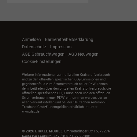
Anmelden
Barrierefreiheitserklärung
Datenschutz
Impressum
AGB Gebrauchtwagen
AGB Neuwagen
Cookie-Einstellungen
Weitere Informationen zum offiziellen Kraftstoffverbrauch
und zu den offiziellen spezifischen CO
-Emissionen und
2
gegebenenfalls zum Stromverbrauch neuer PKW können
dem 'Leitfaden über den offiziellen Kraftstoffverbrauch, die
offiziellen spezifischen CO
-Emissionen und den offiziellen
2
Stromverbrauch neuer PKW' entnommen werden, der an
allen Verkaufsstellen und bei der 'Deutschen Automobil
Treuhand GmbH' unentgeltlich erhältlich ist unter
www.dat.de.
© 2026
BIRKLE MOBILE
,
Emmendinger Str.15
,
79276
Reute bei Freiburg,
+49 (0)7641 - 95 7000