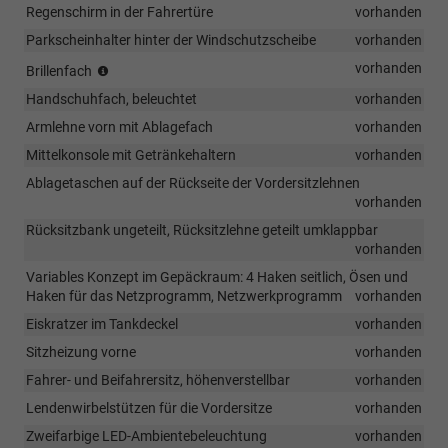
Regenschirm in der Fahrertüre
vorhanden
Parkscheinhalter hinter der Windschutzscheibe
vorhanden
(Vermerk:
vorhanden
Brillenfach
entfällt
Handschuhfach, beleuchtet
vorhanden
i.V.
mit
Armlehne vorn mit Ablagefach
vorhanden
dem
Mittelkonsole mit Getränkehaltern
vorhanden
optionalen
Panoramadach!)
Ablagetaschen auf der Rückseite der Vordersitzlehnen
vorhanden
Rücksitzbank ungeteilt, Rücksitzlehne geteilt umklappbar
vorhanden
Variables Konzept im Gepäckraum: 4 Haken seitlich, Ösen und
Haken für das Netzprogramm, Netzwerkprogramm
vorhanden
Eiskratzer im Tankdeckel
vorhanden
Sitzheizung vorne
vorhanden
Fahrer- und Beifahrersitz, höhenverstellbar
vorhanden
Lendenwirbelstützen für die Vordersitze
vorhanden
Zweifarbige LED-Ambientebeleuchtung
vorhanden