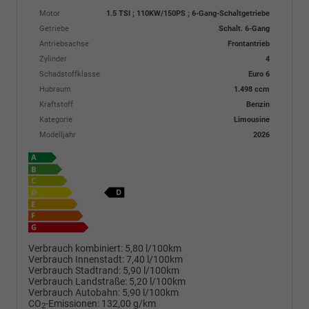
Motor
1.5 TSI ; 110KW/150PS ; 6-Gang-Schaltgetriebe
Getriebe
Schalt. 6-Gang
Antriebsachse
Frontantrieb
Zylinder
4
Schadstoffklasse
Euro 6
Hubraum
1.498 ccm
Kraftstoff
Benzin
Kategorie
Limousine
Modelljahr
2026
Verbrauch kombiniert:
5,80 l/100km
Verbrauch Innenstadt:
7,40 l/100km
Verbrauch Stadtrand:
5,90 l/100km
Verbrauch Landstraße:
5,20 l/100km
Verbrauch Autobahn:
5,90 l/100km
CO
-Emissionen:
132,00 g/km
2