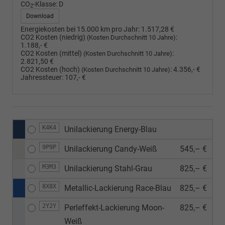
CO
-Klasse:
D
2
Download
Energiekosten bei 15.000 km pro Jahr:
1.517,28 €
CO2 Kosten (niedrig)
:
(Kosten Durchschnitt 10 Jahre)
1.188,- €
CO2 Kosten (mittel)
:
(Kosten Durchschnitt 10 Jahre)
2.821,50 €
CO2 Kosten (hoch)
:
4.356,- €
(Kosten Durchschnitt 10 Jahre)
Jahressteuer:
107,- €
K4K4
Unilackierung Energy-Blau
9P9P
Unilackierung Candy-Weiß
545,– €
M3M3
Unilackierung Stahl-Grau
825,– €
8X8X
Metallic-Lackierung Race-Blau
825,– €
2Y2Y
Perleffekt-Lackierung Moon-
825,– €
Weiß