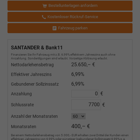
Bestellunterlagen anfordern
Kostenloser Rückruf-Service
Fahrzeug parken
SANTANDER & Bank11
Finanzieren Sie Ihr Fahrzeug mit z.B. 6,99% effektivem Jahreszins auch ohne
Anzahlung. Sondertilgungen sind erlaubt. Vorzeitige Ablösung erlaubt.
25.650,– €
Nettodarlehensbetrag
6,99%
Effektiver Jahreszins
6,99%
Gebundener Sollzinssatz
€
Anzahlung
€
Schlussrate
Anzahl der Monatsraten
400,– €
Monatsraten
Bei einem Nettodarlehensbetrag von 5.000,- EUR erhalten zwei Drittel der Kunden einen
effektiven Jahreszins von 6,99% oder günstiger (gebundener Sollzinssatz 6,99% p.a.