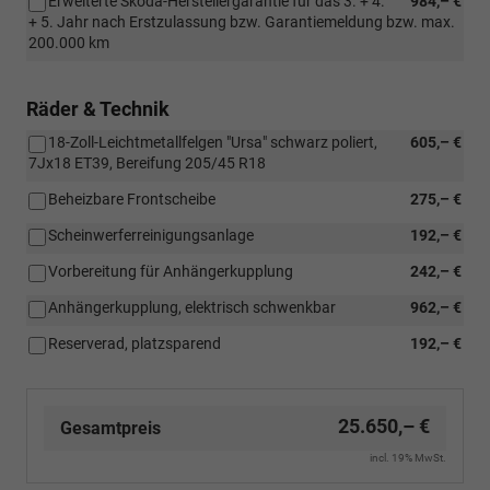
Erweiterte Skoda-Herstellergarantie für das 3. + 4.
984,– €
+ 5. Jahr nach Erstzulassung bzw. Garantiemeldung bzw. max.
200.000 km
Räder & Technik
18-Zoll-Leichtmetallfelgen "Ursa" schwarz poliert,
605,– €
7Jx18 ET39, Bereifung 205/45 R18
Beheizbare Frontscheibe
275,– €
Scheinwerferreinigungsanlage
192,– €
Vorbereitung für Anhängerkupplung
242,– €
Anhängerkupplung, elektrisch schwenkbar
962,– €
Reserverad, platzsparend
192,– €
25.650,– €
Gesamtpreis
incl. 19% MwSt.