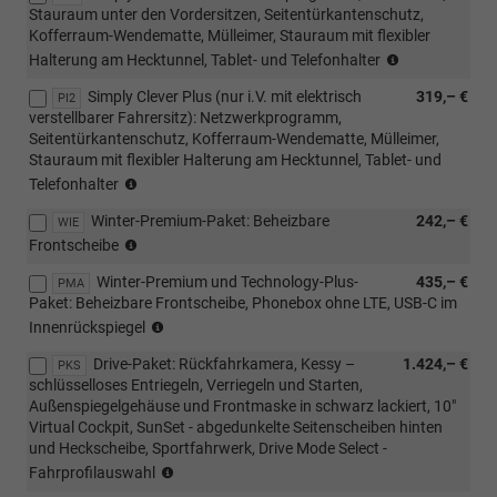
Stauraum unter den Vordersitzen, Seitentürkantenschutz,
Kofferraum-Wendematte, Mülleimer, Stauraum mit flexibler
(nicht
Halterung am Hecktunnel, Tablet- und Telefonhalter
i.V.
Simply Clever Plus (nur i.V. mit elektrisch
319,– €
mit
PI2
verstellbarer Fahrersitz): Netzwerkprogramm,
PWA/WQ7)
Seitentürkantenschutz, Kofferraum-Wendematte, Mülleimer,
Stauraum mit flexibler Halterung am Hecktunnel, Tablet- und
(nur
Telefonhalter
i.V.
Winter-Premium-Paket: Beheizbare
242,– €
mit
WIE
(nur
PWA/WQ7)
Frontscheibe
i.V.
Winter-Premium und Technology-Plus-
435,– €
mit
PMA
Paket: Beheizbare Frontscheibe, Phonebox ohne LTE, USB-C im
PLG/PLP/PLE/PLM/PEA);
(nur
(nicht
Innenrückspiegel
i.V.
i.V.
Drive-Paket: Rückfahrkamera, Kessy –
1.424,– €
mit
PKS
mit
schlüsselloses Entriegeln, Verriegeln und Starten,
PLG/PLP/PLE/PLM/PEA);
4A4)
Außenspiegelgehäuse und Frontmaske in schwarz lackiert, 10"
(nicht
Virtual Cockpit, SunSet - abgedunkelte Seitenscheiben hinten
i.V.
und Heckscheibe, Sportfahrwerk, Drive Mode Select -
mit
(nur
4A4)
Fahrprofilauswahl
i.V.