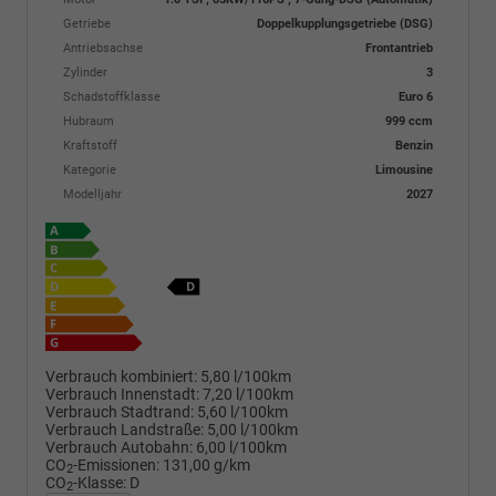
Getriebe
Doppelkupplungsgetriebe (DSG)
Antriebsachse
Frontantrieb
Zylinder
3
Schadstoffklasse
Euro 6
Hubraum
999 ccm
Kraftstoff
Benzin
Kategorie
Limousine
Modelljahr
2027
Verbrauch kombiniert:
5,80 l/100km
Verbrauch Innenstadt:
7,20 l/100km
Verbrauch Stadtrand:
5,60 l/100km
Verbrauch Landstraße:
5,00 l/100km
Verbrauch Autobahn:
6,00 l/100km
CO
-Emissionen:
131,00 g/km
2
CO
-Klasse:
D
2