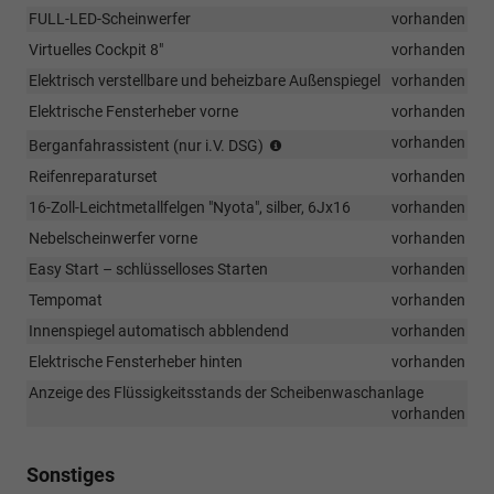
FULL-LED-Scheinwerfer
vorhanden
Virtuelles Cockpit 8"
vorhanden
Elektrisch verstellbare und beheizbare Außenspiegel
vorhanden
Elektrische Fensterheber vorne
vorhanden
(nur
vorhanden
Berganfahrassistent (nur i.V. DSG)
i.V.
Reifenreparaturset
vorhanden
DSG)
16-Zoll-Leichtmetallfelgen "Nyota", silber, 6Jx16
vorhanden
Nebelscheinwerfer vorne
vorhanden
Easy Start – schlüsselloses Starten
vorhanden
Tempomat
vorhanden
Innenspiegel automatisch abblendend
vorhanden
Elektrische Fensterheber hinten
vorhanden
Anzeige des Flüssigkeitsstands der Scheibenwaschanlage
vorhanden
Sonstiges