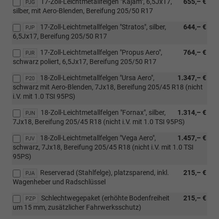
17-Zoll-Leichtmetallfelgen "Kajam", 6,5Jx17,
655,– €
PJG
silber, mit Aero-Blenden, Bereifung 205/50 R17
17-Zoll-Leichtmetallfelgen "Stratos", silber,
644,– €
PJP
6,5Jx17, Bereifung 205/50 R17
17-Zoll-Leichtmetallfelgen "Propus Aero",
764,– €
PJR
schwarz poliert, 6,5Jx17, Bereifung 205/50 R17
18-Zoll-Leichtmetallfelgen "Ursa Aero",
1.347,– €
P20
schwarz mit Aero-Blenden, 7Jx18, Bereifung 205/45 R18 (nicht
i.V. mit 1.0 TSI 95PS)
18-Zoll-Leichtmetallfelgen "Fornax", silber,
1.314,– €
PJN
7Jx18, Bereifung 205/45 R18 (nicht i.V. mit 1.0 TSI 95PS)
18-Zoll-Leichtmetallfelgen "Vega Aero",
1.457,– €
PJV
schwarz, 7Jx18, Bereifung 205/45 R18 (nicht i.V. mit 1.0 TSI
95PS)
Reserverad (Stahlfelge), platzsparend, inkl.
215,– €
PJA
Wagenheber und Radschlüssel
Schlechtwegepaket (erhöhte Bodenfreiheit
215,– €
PZP
um 15 mm, zusätzlicher Fahrwerksschutz)