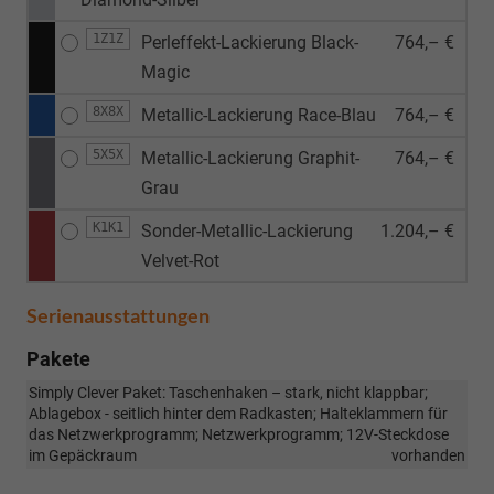
1Z1Z
Perleffekt-Lackierung Black-
764,– €
Magic
8X8X
Metallic-Lackierung Race-Blau
764,– €
5X5X
Metallic-Lackierung Graphit-
764,– €
Grau
K1K1
Sonder-Metallic-Lackierung
1.204,– €
Velvet-Rot
Serienausstattungen
Pakete
Simply Clever Paket: Taschenhaken – stark, nicht klappbar;
Ablagebox - seitlich hinter dem Radkasten; Halteklammern für
das Netzwerkprogramm; Netzwerkprogramm; 12V-Steckdose
im Gepäckraum
vorhanden