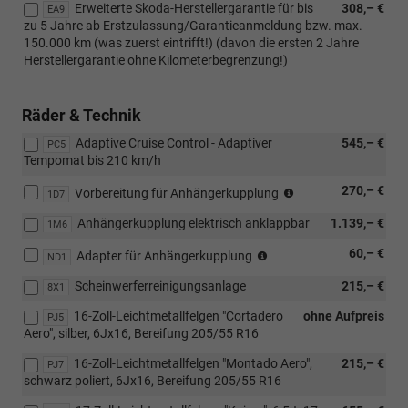
Erweiterte Skoda-Herstellergarantie für bis
308,– €
EA9
zu 5 Jahre ab Erstzulassung/Garantieanmeldung bzw. max.
150.000 km (was zuerst eintrifft!) (davon die ersten 2 Jahre
Herstellergarantie ohne Kilometerbegrenzung!)
Räder & Technik
Adaptive Cruise Control - Adaptiver
545,– €
PC5
Tempomat bis 210 km/h
(nicht
270,– €
Vorbereitung für Anhängerkupplung
1D7
i.V.
Anhängerkupplung elektrisch anklappbar
1.139,– €
mit
1M6
1M6)
(nur
60,– €
Adapter für Anhängerkupplung
ND1
i.V.
Scheinwerferreinigungsanlage
215,– €
mit
8X1
1M6)
16-Zoll-Leichtmetallfelgen "Cortadero
ohne Aufpreis
PJ5
Aero", silber, 6Jx16, Bereifung 205/55 R16
16-Zoll-Leichtmetallfelgen "Montado Aero",
215,– €
PJ7
schwarz poliert, 6Jx16, Bereifung 205/55 R16