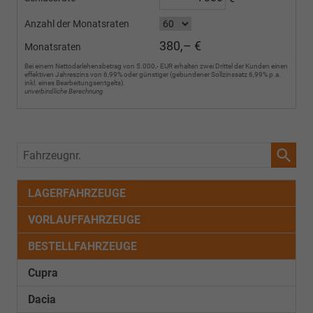
Anzahl der Monatsraten
380,– €
Monatsraten
Bei einem Nettodarlehensbetrag von 5.000,- EUR erhalten zwei Drittel der Kunden einen
effektiven Jahreszins von 6,99% oder günstiger (gebundener Sollzinssatz 6,99% p.a.
inkl. eines Bearbeitungsentgelts).
unverbindliche Berechnung
Fahrzeugnr.
LAGERFAHRZEUGE
VORLAUFFAHRZEUGE
BESTELLFAHRZEUGE
Cupra
Dacia