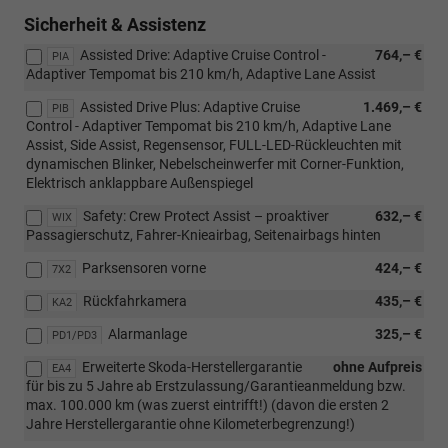
WQ3
Sicherheit & Assistenz
(in
Assisted Drive: Adaptive Cruise Control -
764,– €
Kom
PIA
Adaptiver Tempomat bis 210 km/h, Adaptive Lane Assist
mit
10"
Assisted Drive Plus: Adaptive Cruise
1.469,– €
PIB
Virt
Control - Adaptiver Tempomat bis 210 km/h, Adaptive Lane
Cock
Assist, Side Assist, Regensensor, FULL-LED-Rückleuchten mit
nur
dynamischen Blinker, Nebelscheinwerfer mit Corner-Funktion,
i.V.
Elektrisch anklappbare Außenspiegel
mit
9,2"
Safety: Crew Protect Assist – proaktiver
632,– €
WIX
Sko
Passagierschutz, Fahrer-Knieairbag, Seitenairbags hinten
Navi
WIT)
Parksensoren vorne
424,– €
7X2
Rückfahrkamera
435,– €
KA2
Alarmanlage
325,– €
PD1/PD3
Erweiterte Skoda-Herstellergarantie
ohne Aufpreis
EA4
für bis zu 5 Jahre ab Erstzulassung/Garantieanmeldung bzw.
max. 100.000 km (was zuerst eintrifft!) (davon die ersten 2
Jahre Herstellergarantie ohne Kilometerbegrenzung!)