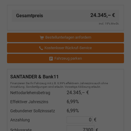
24.345,– €
Gesamtpreis
incl. 19% MwSt.
Bestellunterlagen anfordern
Kostenloser Rückruf-Service
Fahrzeug parken
SANTANDER & Bank11
Finanzieren Sie Ihr Fahrzeug mit z.B. 6,99% effektivem Jahreszins auch ohne
Anzahlung. Sondertilgungen sind erlaubt. Vorzeitige Ablösung erlaubt.
24.345,– €
Nettodarlehensbetrag
6,99%
Effektiver Jahreszins
6,99%
Gebundener Sollzinssatz
€
Anzahlung
€
Schlussrate