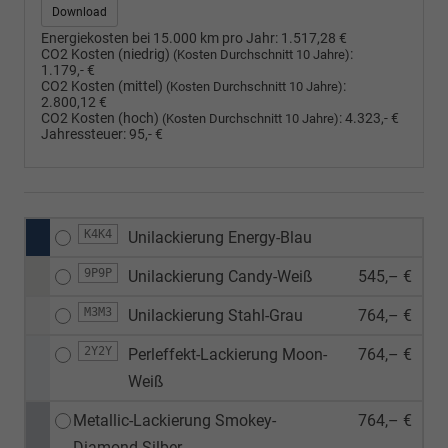
Download
Energiekosten bei 15.000 km pro Jahr:
1.517,28 €
CO2 Kosten (niedrig)
:
(Kosten Durchschnitt 10 Jahre)
1.179,- €
CO2 Kosten (mittel)
:
(Kosten Durchschnitt 10 Jahre)
2.800,12 €
CO2 Kosten (hoch)
:
4.323,- €
(Kosten Durchschnitt 10 Jahre)
Jahressteuer:
95,- €
K4K4
Unilackierung Energy-Blau
9P9P
Unilackierung Candy-Weiß
545,– €
M3M3
Unilackierung Stahl-Grau
764,– €
2Y2Y
Perleffekt-Lackierung Moon-
764,– €
Weiß
Metallic-Lackierung Smokey-
764,– €
Diamond-Silber