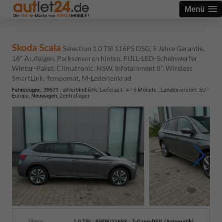
Menü
Skoda Scala
Selection 1.0 TSI 116PS DSG, 5 Jahre Garantie,
16" Alufelgen, Parksensoren hinten, FULL-LED-Scheinwerfer,
Winter-Paket, Climatronic, NSW, Infotainment 8", Wireless
SmartLink, Tempomat, M-Lederlenkrad
Fahrzeugnr.
:
39571
, unverbindliche Lieferzeit: 4 - 5 Monate , Landesversion: EU -
Europa,
Neuwagen
, Zentrallager
Motor
1.0 TSI ; 85KW/116PS ; 7-Gang-DSG (Automatik)