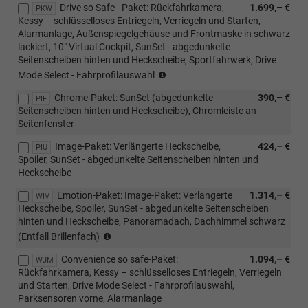
Drive so Safe - Paket: Rückfahrkamera,
1.699,– €
mit
PKW
Kessy – schlüsselloses Entriegeln, Verriegeln und Starten,
PJ7/PJV/PJR)
Alarmanlage, Außenspiegelgehäuse und Frontmaske in schwarz
lackiert, 10" Virtual Cockpit, SunSet - abgedunkelte
Seitenscheiben hinten und Heckscheibe, Sportfahrwerk, Drive
(nur
Mode Select - Fahrprofilauswahl
i.V.
Chrome-Paket: SunSet (abgedunkelte
390,– €
mit
PIF
Seitenscheiben hinten und Heckscheibe), Chromleiste an
P08/PJV/PJR)
Seitenfenster
(nicht
i.V.
Image-Paket: Verlängerte Heckscheibe,
424,– €
PIU
mit
Spoiler, SunSet - abgedunkelte Seitenscheiben hinten und
PYC)
Heckscheibe
Emotion-Paket: Image-Paket: Verlängerte
1.314,– €
WIV
Heckscheibe, Spoiler, SunSet - abgedunkelte Seitenscheiben
hinten und Heckscheibe, Panoramadach, Dachhimmel schwarz
(nur
(Entfall Brillenfach)
i.V.
Convenience so safe-Paket:
1.094,– €
mit
WJM
Rückfahrkamera, Kessy – schlüsselloses Entriegeln, Verriegeln
Innenausstattung
und Starten, Drive Mode Select - Fahrprofilauswahl,
HO/HQ/JI/AH)
Parksensoren vorne, Alarmanlage