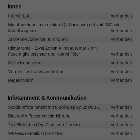
Innen
Interiér Loft
vorhanden
Multifunktions-Lederlenkrad (2-Speichen) (i.V. mit DSG inkl.
Schaltwippen)
vorhanden
Armlehne vorne mit JumboBox
vorhanden
Climatronic – Zwei-Zonen-Klimaautomatik mit
Feuchtigkeitssensor und Kombi-Filter
vorhanden
Sitzheizung vorne
vorhanden
Vordersitze höhenverstellbar
vorhanden
Regenschirm
vorhanden
Infotainment & Kommunikation
Skoda-Infotainment mit 8-Zoll-Display, 2x USB-C
vorhanden
Bluetooth-Freisprecheinrichtung
vorhanden
2× USB hinten (Typ C nur zum Laden)
vorhanden
Wireless (kabellos) Smartlink
vorhanden