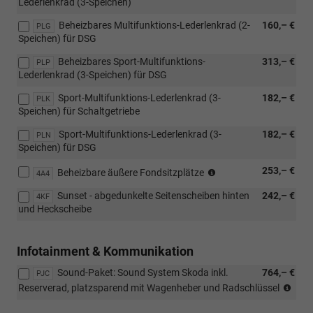
Lederlenkrad (3-Speichen)
mit
PIK)
Beheizbares Multifunktions-Lederlenkrad (2-
160,– €
PLG
Speichen) für DSG
Beheizbares Sport-Multifunktions-
313,– €
PLP
Lederlenkrad (3-Speichen) für DSG
Sport-Multifunktions-Lederlenkrad (3-
182,– €
PLK
Speichen) für Schaltgetriebe
Sport-Multifunktions-Lederlenkrad (3-
182,– €
PLN
Speichen) für DSG
(nicht
253,– €
Beheizbare äußere Fondsitzplätze
4A4
i.V.
Sunset - abgedunkelte Seitenscheiben hinten
242,– €
mit
4KF
und Heckscheibe
WIE
und
PMA)
Infotainment & Kommunikation
Sound-Paket: Sound System Skoda inkl.
764,– €
PJC
(nur
Reserverad, platzsparend mit Wagenheber und Radschlüssel
i.V.
mit