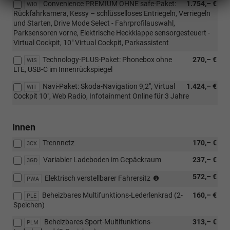
Convenience PREMIUM OHNE safe-Paket:
1.754,– €
WIO
Rückfahrkamera, Kessy – schlüsselloses Entriegeln, Verriegeln
und Starten, Drive Mode Select - Fahrprofilauswahl,
Parksensoren vorne, Elektrische Heckklappe sensorgesteuert -
Virtual Cockpit, 10" Virtual Cockpit, Parkassistent
Technology-PLUS-Paket: Phonebox ohne
270,– €
WIS
LTE, USB-C im Innenrückspiegel
Navi-Paket: Skoda-Navigation 9,2", Virtual
1.424,– €
WIT
Cockpit 10", Web Radio, Infotainment Online für 3 Jahre
Innen
Trennnetz
170,– €
3CX
Variabler Ladeboden im Gepäckraum
237,– €
3GD
(nur
572,– €
Elektrisch verstellbarer Fahrersitz
PWA
i.V.
Beheizbares Multifunktions-Lederlenkrad (2-
160,– €
mit
PLE
Speichen)
WQ3/PEA),
(nicht
Beheizbares Sport-Multifunktions-
313,– €
PLM
i.V.