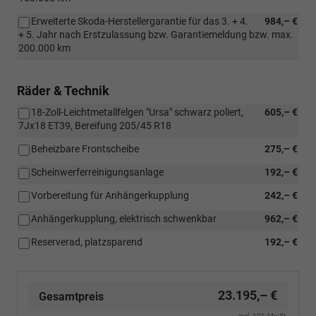
Erweiterte Skoda-Herstellergarantie für das 3. + 4.
984,– €
+ 5. Jahr nach Erstzulassung bzw. Garantiemeldung bzw. max.
200.000 km
Räder & Technik
18-Zoll-Leichtmetallfelgen "Ursa" schwarz poliert,
605,– €
7Jx18 ET39, Bereifung 205/45 R18
Beheizbare Frontscheibe
275,– €
Scheinwerferreinigungsanlage
192,– €
Vorbereitung für Anhängerkupplung
242,– €
Anhängerkupplung, elektrisch schwenkbar
962,– €
Reserverad, platzsparend
192,– €
23.195,– €
Gesamtpreis
incl. 19% MwSt.