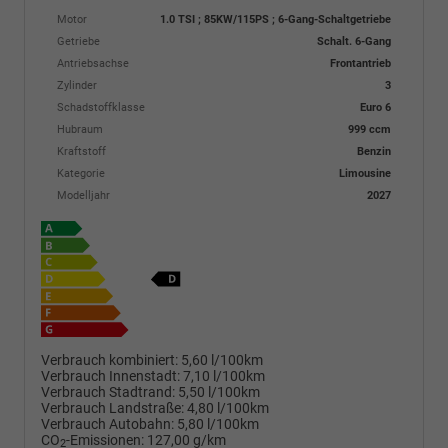
Motor
1.0 TSI ; 85KW/115PS ; 6-Gang-Schaltgetriebe
Getriebe
Schalt. 6-Gang
Antriebsachse
Frontantrieb
Zylinder
3
Schadstoffklasse
Euro 6
Hubraum
999 ccm
Kraftstoff
Benzin
Kategorie
Limousine
Modelljahr
2027
Verbrauch kombiniert:
5,60 l/100km
Verbrauch Innenstadt:
7,10 l/100km
Verbrauch Stadtrand:
5,50 l/100km
Verbrauch Landstraße:
4,80 l/100km
Verbrauch Autobahn:
5,80 l/100km
CO
-Emissionen:
127,00 g/km
2