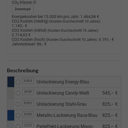
CO
-Klasse:
D
2
Download
Energiekosten bei 15.000 km pro Jahr:
1.464,96 €
CO2 Kosten (niedrig)
:
(Kosten Durchschnitt 10 Jahre)
1.143,- €
CO2 Kosten (mittel)
:
(Kosten Durchschnitt 10 Jahre)
2.714,62 €
CO2 Kosten (hoch)
:
4.191,- €
(Kosten Durchschnitt 10 Jahre)
Jahressteuer:
86,- €
Beschreibung
K4K4
Unilackierung Energy-Blau
9P9P
Unilackierung Candy-Weiß
545,– €
M3M3
Unilackierung Stahl-Grau
825,– €
8X8X
Metallic-Lackierung Race-Blau
825,– €
2Y2Y
Perleffekt-Lackierung Moon-
825,– €