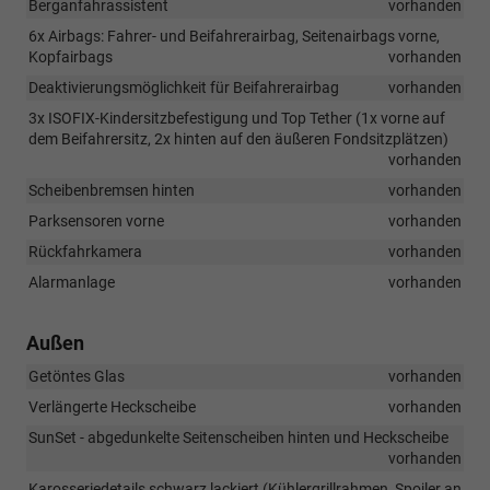
Berganfahrassistent
vorhanden
6x Airbags: Fahrer- und Beifahrerairbag, Seitenairbags vorne,
Kopfairbags
vorhanden
Deaktivierungsmöglichkeit für Beifahrerairbag
vorhanden
3x ISOFIX-Kindersitzbefestigung und Top Tether (1x vorne auf
dem Beifahrersitz, 2x hinten auf den äußeren Fondsitzplätzen)
vorhanden
Scheibenbremsen hinten
vorhanden
Parksensoren vorne
vorhanden
Rückfahrkamera
vorhanden
Alarmanlage
vorhanden
Außen
Getöntes Glas
vorhanden
Verlängerte Heckscheibe
vorhanden
SunSet - abgedunkelte Seitenscheiben hinten und Heckscheibe
vorhanden
Karosseriedetails schwarz lackiert (Kühlergrillrahmen, Spoiler an