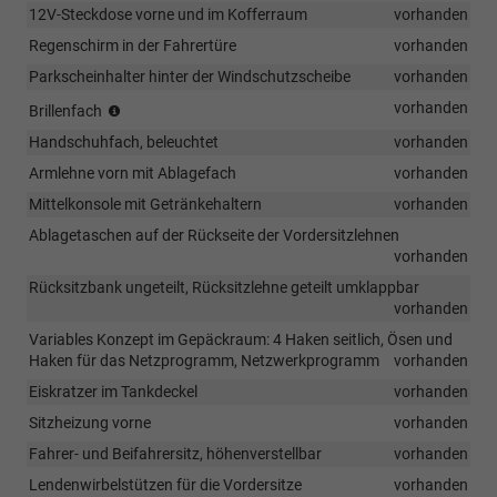
12V-Steckdose vorne und im Kofferraum
vorhanden
Regenschirm in der Fahrertüre
vorhanden
Parkscheinhalter hinter der Windschutzscheibe
vorhanden
(Vermerk:
vorhanden
Brillenfach
entfällt
Handschuhfach, beleuchtet
vorhanden
i.V.
mit
Armlehne vorn mit Ablagefach
vorhanden
dem
Mittelkonsole mit Getränkehaltern
vorhanden
optionalen
Panoramadach!)
Ablagetaschen auf der Rückseite der Vordersitzlehnen
vorhanden
Rücksitzbank ungeteilt, Rücksitzlehne geteilt umklappbar
vorhanden
Variables Konzept im Gepäckraum: 4 Haken seitlich, Ösen und
Haken für das Netzprogramm, Netzwerkprogramm
vorhanden
Eiskratzer im Tankdeckel
vorhanden
Sitzheizung vorne
vorhanden
Fahrer- und Beifahrersitz, höhenverstellbar
vorhanden
Lendenwirbelstützen für die Vordersitze
vorhanden