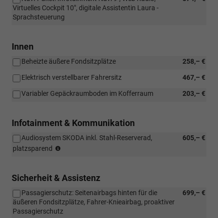
Virtuelles Cockpit 10", digitale Assistentin Laura -
Sprachsteuerung
Innen
Beheizte äußere Fondsitzplätze
258,– €
Elektrisch verstellbarer Fahrersitz
467,– €
Variabler Gepäckraumboden im Kofferraum
203,– €
Infotainment & Kommunikation
Audiosystem SKODA inkl. Stahl-Reserverad,
605,– €
(nur
platzsparend
i.V.
mit
Navigationssystem)
Sicherheit & Assistenz
Passagierschutz: Seitenairbags hinten für die
699,– €
äußeren Fondsitzplätze, Fahrer-Knieairbag, proaktiver
Passagierschutz