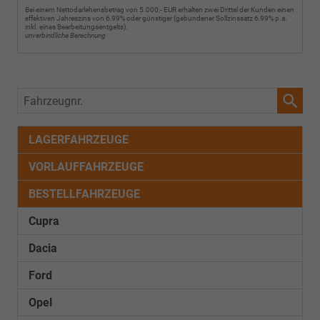
Bei einem Nettodarlehensbetrag von 5.000,- EUR erhalten zwei Drittel der Kunden einen
effektiven Jahreszins von 6,99% oder günstiger (gebundener Sollzinssatz 6,99% p.a.
inkl. eines Bearbeitungsentgelts).
unverbindliche Berechnung
Fahrzeugnr.
LAGERFAHRZEUGE
VORLAUFFAHRZEUGE
BESTELLFAHRZEUGE
Cupra
Dacia
Ford
Opel