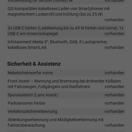
Vorbereitung für ŠKODA Connect M
vorhanden
Qi2-kompatibles kabelloses Laden von Smartphones mit
magnetischem Ladeprofil und Kühlung (bis zu 25 W)
vorhanden
2x USB-C hinten (Ladeleistung bis zu 45 W hinten und vorne), 1x
USB-C am Innenrückspiegel
vorhanden
Infotainment Media 8", Bluetooth, DAB, 8 Lautsprecher,
kabelloses SmartLink
vorhanden
Sicherheit & Assistenz
Nebelscheinwerfer vorne
vorhanden
Front Assist – Warnung und Bremsung bei drohender Kollision
mit Fahrzeugen, Fußgängern und Radfahrern
vorhanden
Spurassistent (Lane Assist)
vorhanden
Parksensoren hinten
vorhanden
Verkehrszeichenerkennung
vorhanden
Ablenkungserkennung und Müdigkeitserkennung mit
Fahrerüberwachung
vorhanden