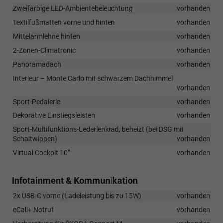
Zweifarbige LED-Ambientebeleuchtung
vorhanden
Textilfußmatten vorne und hinten
vorhanden
Mittelarmlehne hinten
vorhanden
2-Zonen-Climatronic
vorhanden
Panoramadach
vorhanden
Interieur – Monte Carlo mit schwarzem Dachhimmel
vorhanden
Sport-Pedalerie
vorhanden
Dekorative Einstiegsleisten
vorhanden
Sport-Multifunktions-Lederlenkrad, beheizt (bei DSG mit
Schaltwippen)
vorhanden
Virtual Cockpit 10"
vorhanden
Infotainment & Kommunikation
2x USB-C vorne (Ladeleistung bis zu 15W)
vorhanden
eCall+ Notruf
vorhanden