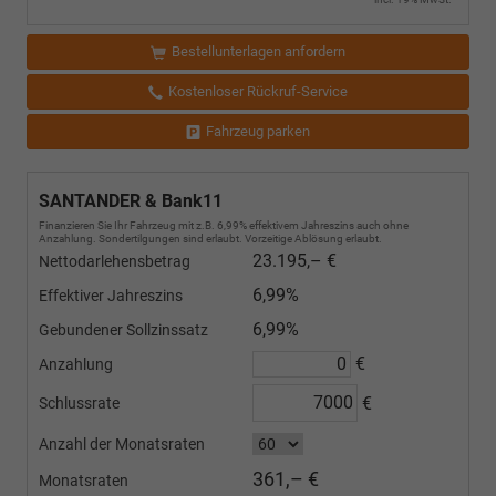
Bestellunterlagen anfordern
Kostenloser Rückruf-Service
Fahrzeug parken
SANTANDER & Bank11
Finanzieren Sie Ihr Fahrzeug mit z.B. 6,99% effektivem Jahreszins auch ohne
Anzahlung. Sondertilgungen sind erlaubt. Vorzeitige Ablösung erlaubt.
23.195,– €
Nettodarlehensbetrag
6,99%
Effektiver Jahreszins
6,99%
Gebundener Sollzinssatz
€
Anzahlung
€
Schlussrate
Anzahl der Monatsraten
361,– €
Monatsraten