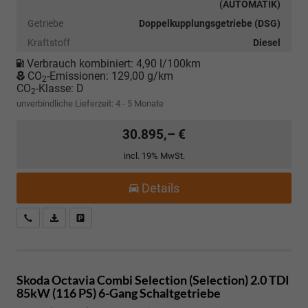
(AUTOMATIK)
Getriebe
Doppelkupplungsgetriebe (DSG)
Kraftstoff
Diesel
Verbrauch kombiniert:
4,90 l/100km
CO
-Emissionen:
129,00 g/km
2
CO
-Klasse:
D
2
unverbindliche Lieferzeit: 4 - 5 Monate
30.895,– €
incl. 19% MwSt.
Details
Kostenloser Rückruf-Service
PDF-Datei, Fahrzeugexposé drucken
Fahrzeug parken
Skoda Octavia Combi
Selection (Selection) 2.0 TDI
85kW (116 PS) 6-Gang Schaltgetriebe