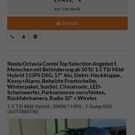
incl. 19% MwSt.
Details
Kostenloser Rückruf-Service
PDF-Datei, Fahrzeugexposé drucken
Fahrzeug parken
Skoda Octavia Combi
Top Selection Angebot f.
Menschen mit Behinderung ab 50 %! 1.5 TSI Mild-
Hybrid 115PS DSG, 17" Alu, Elektr. Heckklappe,
Kessy+Alarm, Beheizte Frontscheibe,
Winterpaket, SunSet, Climatronic, LED-
Scheinwerfer, Parksensoren vorn/hinten,
Rückfahrkamera, Radio 10" + Wireles
1.5 TSI Mild-Hybrid ; 85KW/115PS ; 7-Gang-DSG
(AUTOMATIK)