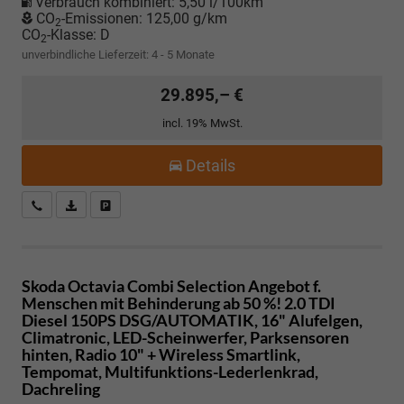
Verbrauch kombiniert:
5,50 l/100km
CO
-Emissionen:
125,00 g/km
2
CO
-Klasse:
D
2
unverbindliche Lieferzeit: 4 - 5 Monate
29.895,– €
incl. 19% MwSt.
Details
Kostenloser Rückruf-Service
PDF-Datei, Fahrzeugexposé drucken
Fahrzeug parken
Skoda Octavia Combi
Selection Angebot f.
Menschen mit Behinderung ab 50 %! 2.0 TDI
Diesel 150PS DSG/AUTOMATIK, 16" Alufelgen,
Climatronic, LED-Scheinwerfer, Parksensoren
hinten, Radio 10" + Wireless Smartlink,
Tempomat, Multifunktions-Lederlenkrad,
Dachreling