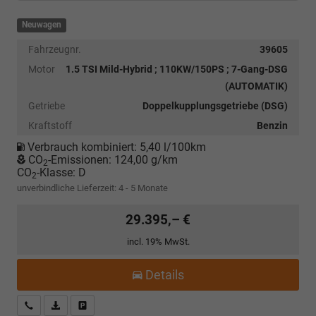
Neuwagen
Fahrzeugnr.
39605
Motor
1.5 TSI Mild-Hybrid ; 110KW/150PS ; 7-Gang-DSG
(AUTOMATIK)
Getriebe
Doppelkupplungsgetriebe (DSG)
Kraftstoff
Benzin
Verbrauch kombiniert:
5,40 l/100km
CO
-Emissionen:
124,00 g/km
2
CO
-Klasse:
D
2
unverbindliche Lieferzeit: 4 - 5 Monate
29.395,– €
incl. 19% MwSt.
Details
Kostenloser Rückruf-Service
PDF-Datei, Fahrzeugexposé drucken
Fahrzeug parken