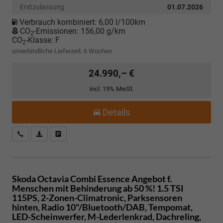
Erstzulassung
01.07.2026
Verbrauch kombiniert:
6,00 l/100km
CO
-Emissionen:
156,00 g/km
2
CO
-Klasse:
F
2
unverbindliche Lieferzeit:
6 Wochen
24.990,– €
incl. 19% MwSt.
Details
Kostenloser Rückruf-Service
PDF-Datei, Fahrzeugexposé drucken
Fahrzeug parken
Skoda Octavia Combi
Essence Angebot f.
Menschen mit Behinderung ab 50 %! 1.5 TSI
115PS, 2-Zonen-Climatronic, Parksensoren
hinten, Radio 10"/Bluetooth/DAB, Tempomat,
LED-Scheinwerfer, M-Lederlenkrad, Dachreling,