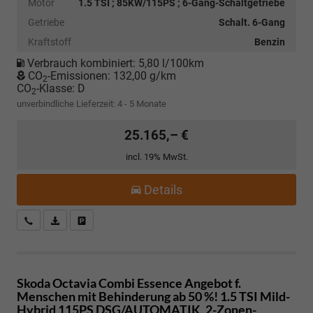
Motor
1.5 TSI ; 85KW/115PS ; 6-Gang-Schaltgetriebe
Getriebe
Schalt. 6-Gang
Kraftstoff
Benzin
Verbrauch kombiniert:
5,80 l/100km
CO
-Emissionen:
132,00 g/km
2
CO
-Klasse:
D
2
unverbindliche Lieferzeit: 4 - 5 Monate
25.165,– €
incl. 19% MwSt.
Details
Kostenloser Rückruf-Service
PDF-Datei, Fahrzeugexposé drucken
Fahrzeug parken
Skoda Octavia Combi
Essence Angebot f.
Menschen mit Behinderung ab 50 %! 1.5 TSI Mild-
Hybrid 115PS DSG/AUTOMATIK, 2-Zonen-