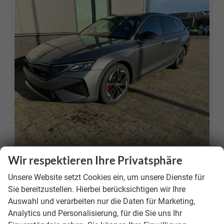
Wir respektieren Ihre Privatsphäre
Neuwagen
Unsere Website setzt Cookies ein, um unsere Dienste für
Fahrzeugnr.
39646
Sie bereitzustellen. Hierbei berücksichtigen wir Ihre
Motor
1.5 TSI Mild-Hybrid ; 110KW/150PS ; 7-Gang-DSG
Auswahl und verarbeiten nur die Daten für Marketing,
(AUTOMATIK)
Analytics und Personalisierung, für die Sie uns Ihr
Getriebe
Doppelkupplungsgetriebe (DSG)