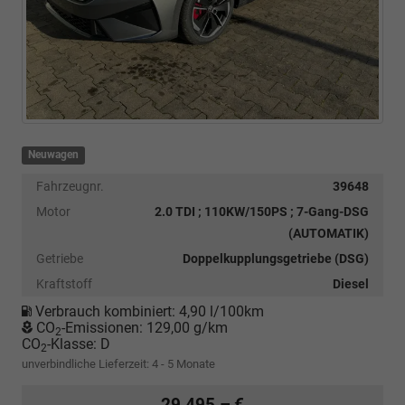
Neuwagen
Fahrzeugnr.
39648
Motor
2.0 TDI ; 110KW/150PS ; 7-Gang-DSG
(AUTOMATIK)
Getriebe
Doppelkupplungsgetriebe (DSG)
Kraftstoff
Diesel
Verbrauch kombiniert:
4,90 l/100km
CO
-Emissionen:
129,00 g/km
2
CO
-Klasse:
D
2
unverbindliche Lieferzeit: 4 - 5 Monate
29.495,– €