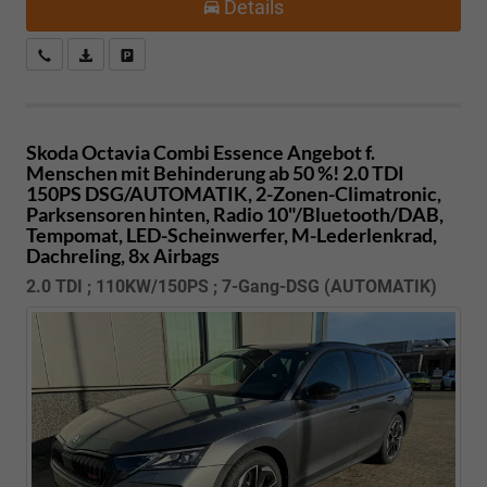
Details
Kostenloser Rückruf-Service
PDF-Datei, Fahrzeugexposé drucken
Fahrzeug parken
Skoda Octavia Combi
Essence Angebot f.
Menschen mit Behinderung ab 50 %! 2.0 TDI
150PS DSG/AUTOMATIK, 2-Zonen-Climatronic,
Parksensoren hinten, Radio 10"/Bluetooth/DAB,
Tempomat, LED-Scheinwerfer, M-Lederlenkrad,
Dachreling, 8x Airbags
2.0 TDI ; 110KW/150PS ; 7-Gang-DSG (AUTOMATIK)