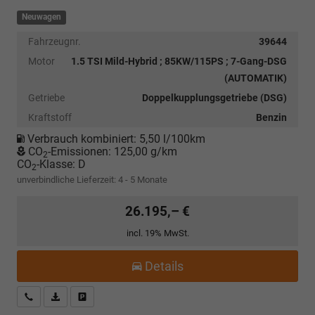
Neuwagen
Fahrzeugnr.
39644
Motor
1.5 TSI Mild-Hybrid ; 85KW/115PS ; 7-Gang-DSG
(AUTOMATIK)
Getriebe
Doppelkupplungsgetriebe (DSG)
Kraftstoff
Benzin
Verbrauch kombiniert:
5,50 l/100km
CO
-Emissionen:
125,00 g/km
2
CO
-Klasse:
D
2
unverbindliche Lieferzeit: 4 - 5 Monate
26.195,– €
incl. 19% MwSt.
Details
Kostenloser Rückruf-Service
PDF-Datei, Fahrzeugexposé drucken
Fahrzeug parken