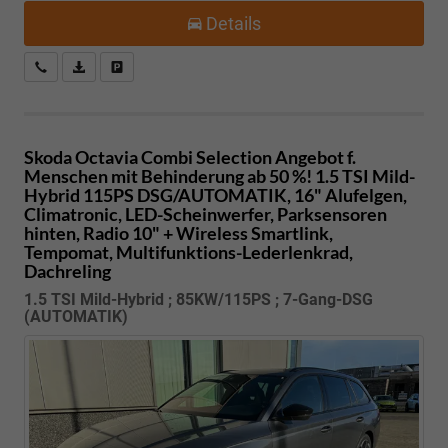
Details
Kostenloser Rückruf-Service
PDF-Datei, Fahrzeugexposé drucken
Fahrzeug parken
Skoda Octavia Combi
Selection Angebot f.
Menschen mit Behinderung ab 50 %! 1.5 TSI Mild-
Hybrid 115PS DSG/AUTOMATIK, 16" Alufelgen,
Climatronic, LED-Scheinwerfer, Parksensoren
hinten, Radio 10" + Wireless Smartlink,
Tempomat, Multifunktions-Lederlenkrad,
Dachreling
1.5 TSI Mild-Hybrid ; 85KW/115PS ; 7-Gang-DSG
(AUTOMATIK)