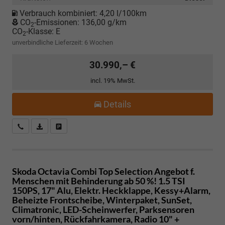
Verbrauch kombiniert:
4,20 l/100km
CO
-Emissionen:
136,00 g/km
2
CO
-Klasse:
E
2
unverbindliche Lieferzeit:
6 Wochen
30.990,– €
incl. 19% MwSt.
Details
Kostenloser Rückruf-Service
PDF-Datei, Fahrzeugexposé drucken
Fahrzeug parken
Skoda Octavia Combi
Top Selection Angebot f.
Menschen mit Behinderung ab 50 %! 1.5 TSI
150PS, 17" Alu, Elektr. Heckklappe, Kessy+Alarm,
Beheizte Frontscheibe, Winterpaket, SunSet,
Climatronic, LED-Scheinwerfer, Parksensoren
vorn/hinten, Rückfahrkamera, Radio 10" +