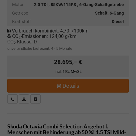
Motor
2.0 TDI ; 85KW/115PS ; 6-Gang-Schaltgetriebe
Getriebe
Schalt. 6-Gang
Kraftstoff
Diesel
Verbrauch kombiniert:
4,70 l/100km
CO
-Emissionen:
124,00 g/km
2
CO
-Klasse:
D
2
unverbindliche Lieferzeit: 4 - 5 Monate
28.695,– €
incl. 19% MwSt.
Details
Kostenloser Rückruf-Service
PDF-Datei, Fahrzeugexposé drucken
Fahrzeug parken
Skoda Octavia Combi
Selection Angebot f.
Menschen mit Behinderung ab 50 %! 1.5 TSI Mild-