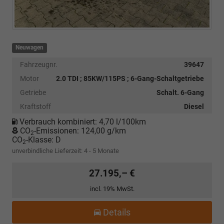
Neuwagen
Fahrzeugnr.
39647
Motor
2.0 TDI ; 85KW/115PS ; 6-Gang-Schaltgetriebe
Getriebe
Schalt. 6-Gang
Kraftstoff
Diesel
Verbrauch kombiniert:
4,70 l/100km
CO
-Emissionen:
124,00 g/km
2
CO
-Klasse:
D
2
unverbindliche Lieferzeit: 4 - 5 Monate
27.195,– €
incl. 19% MwSt.
Details