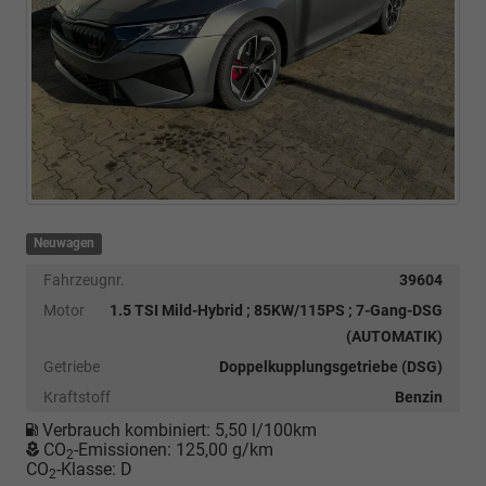
Neuwagen
Fahrzeugnr.
39604
Motor
1.5 TSI Mild-Hybrid ; 85KW/115PS ; 7-Gang-DSG
(AUTOMATIK)
Getriebe
Doppelkupplungsgetriebe (DSG)
Kraftstoff
Benzin
Verbrauch kombiniert:
5,50 l/100km
CO
-Emissionen:
125,00 g/km
2
CO
-Klasse:
D
2