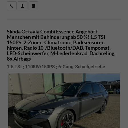
Kostenloser Rückruf-Service
PDF-Datei, Fahrzeugexposé drucken
Fahrzeug parken
Skoda Octavia Combi
Essence Angebot f.
Menschen mit Behinderung ab 50 %! 1.5 TSI
150PS, 2-Zonen-Climatronic, Parksensoren
hinten, Radio 10"/Bluetooth/DAB, Tempomat,
LED-Scheinwerfer, M-Lederlenkrad, Dachreling,
8x Airbags
1.5 TSI ; 110KW/150PS ; 6-Gang-Schaltgetriebe