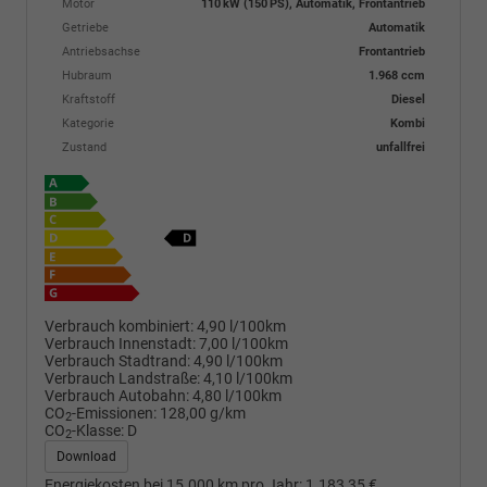
Motor
110 kW (150 PS), Automatik, Frontantrieb
Getriebe
Automatik
Antriebsachse
Frontantrieb
Hubraum
1.968 ccm
Kraftstoff
Diesel
Kategorie
Kombi
Zustand
unfallfrei
Verbrauch kombiniert:
4,90 l/100km
Verbrauch Innenstadt:
7,00 l/100km
Verbrauch Stadtrand:
4,90 l/100km
Verbrauch Landstraße:
4,10 l/100km
Verbrauch Autobahn:
4,80 l/100km
CO
-Emissionen:
128,00 g/km
2
CO
-Klasse:
D
2
Download
Energiekosten bei 15.000 km pro Jahr:
1.183,35 €