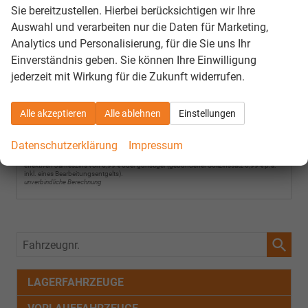
34.490,– €
Nettodarlehensbetrag
Sie bereitzustellen. Hierbei berücksichtigen wir Ihre
6,99%
Effektiver Jahreszins
Auswahl und verarbeiten nur die Daten für Marketing,
Analytics und Personalisierung, für die Sie uns Ihr
6,99%
Gebundener Sollzinssatz
Einverständnis geben. Sie können Ihre Einwilligung
€
Anzahlung
jederzeit mit Wirkung für die Zukunft widerrufen.
€
Schlussrate
Alle akzeptieren
Alle ablehnen
Einstellungen
Anzahl der Monatsraten
539,– €
Monatsraten
Datenschutzerklärung
Impressum
Bei einem Nettodarlehensbetrag von 5.000,- EUR erhalten zwei Drittel der Kunden einen
effektiven Jahreszins von 6,99% oder günstiger (gebundener Sollzinssatz 6,99% p.a.
inkl. eines Bearbeitungsentgelts).
unverbindliche Berechnung
Fahrzeugnr.
LAGERFAHRZEUGE