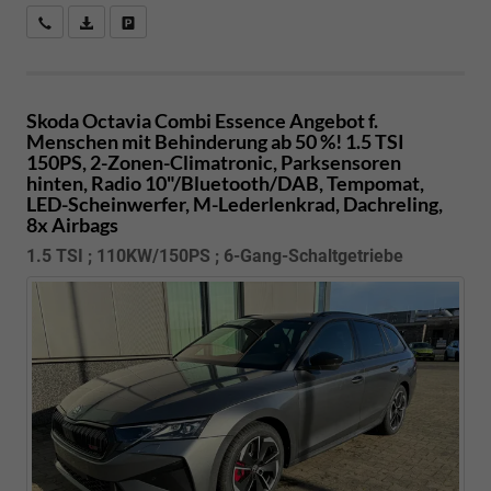
Kostenloser Rückruf-Service
PDF-Datei, Fahrzeugexposé drucken
Fahrzeug parken
Skoda Octavia Combi
Essence Angebot f.
Menschen mit Behinderung ab 50 %! 1.5 TSI
150PS, 2-Zonen-Climatronic, Parksensoren
hinten, Radio 10"/Bluetooth/DAB, Tempomat,
LED-Scheinwerfer, M-Lederlenkrad, Dachreling,
8x Airbags
1.5 TSI ; 110KW/150PS ; 6-Gang-Schaltgetriebe