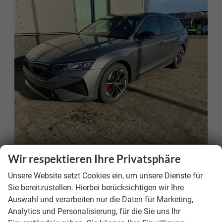
Wir respektieren Ihre Privatsphäre
Neuwagen
Unsere Website setzt Cookies ein, um unsere Dienste für
Fahrzeugnr.
39646
Sie bereitzustellen. Hierbei berücksichtigen wir Ihre
Motor
1.5 TSI Mild-Hybrid ; 110KW/150PS ; 7-Gang-DSG
Auswahl und verarbeiten nur die Daten für Marketing,
(AUTOMATIK)
Analytics und Personalisierung, für die Sie uns Ihr
Getriebe
Doppelkupplungsgetriebe (DSG)