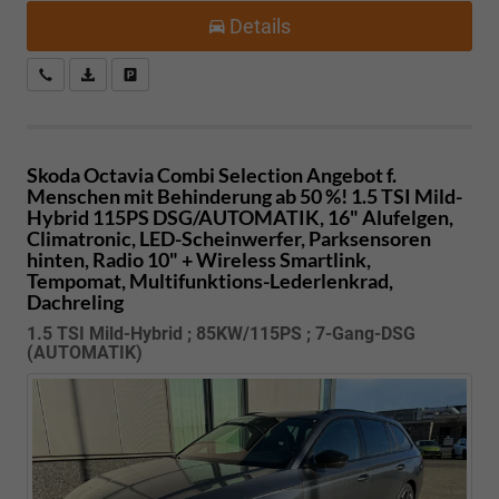
Details
Kostenloser Rückruf-Service
PDF-Datei, Fahrzeugexposé drucken
Fahrzeug parken
Skoda Octavia Combi
Selection Angebot f.
Menschen mit Behinderung ab 50 %! 1.5 TSI Mild-
Hybrid 115PS DSG/AUTOMATIK, 16" Alufelgen,
Climatronic, LED-Scheinwerfer, Parksensoren
hinten, Radio 10" + Wireless Smartlink,
Tempomat, Multifunktions-Lederlenkrad,
Dachreling
1.5 TSI Mild-Hybrid ; 85KW/115PS ; 7-Gang-DSG
(AUTOMATIK)