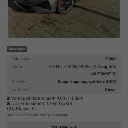
Neuwagen
Fahrzeugnr.
39648
Motor
2.0 TDI ; 110KW/150PS ; 7-Gang-DSG
(AUTOMATIK)
Getriebe
Doppelkupplungsgetriebe (DSG)
Kraftstoff
Diesel
Verbrauch kombiniert:
4,90 l/100km
CO
-Emissionen:
129,00 g/km
2
CO
-Klasse:
D
2
unverbindliche Lieferzeit: 4 - 5 Monate
29.495,– €