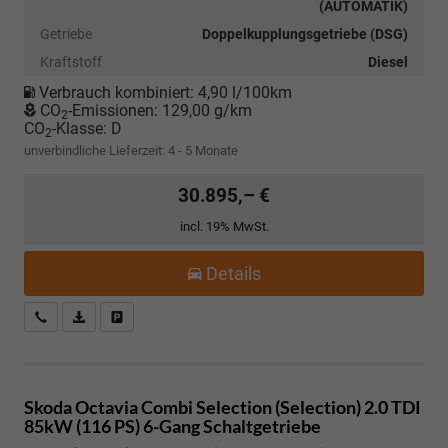
(AUTOMATIK)
Getriebe
Doppelkupplungsgetriebe (DSG)
Kraftstoff
Diesel
Verbrauch kombiniert:
4,90 l/100km
CO
-Emissionen:
129,00 g/km
2
CO
-Klasse:
D
2
unverbindliche Lieferzeit: 4 - 5 Monate
30.895,– €
incl. 19% MwSt.
Details
Kostenloser Rückruf-Service
PDF-Datei, Fahrzeugexposé drucken
Fahrzeug parken
Skoda Octavia Combi
Selection (Selection) 2.0 TDI
85kW (116 PS) 6-Gang Schaltgetriebe