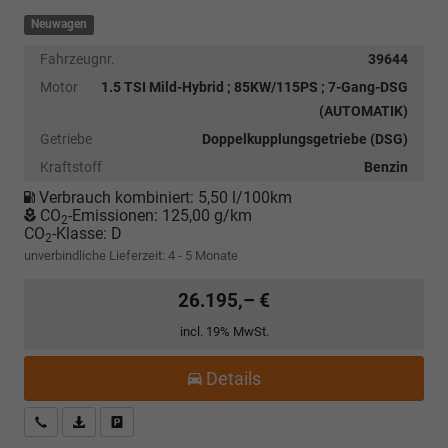
Neuwagen
Fahrzeugnr.
39644
Motor
1.5 TSI Mild-Hybrid ; 85KW/115PS ; 7-Gang-DSG
(AUTOMATIK)
Getriebe
Doppelkupplungsgetriebe (DSG)
Kraftstoff
Benzin
Verbrauch kombiniert:
5,50 l/100km
CO
-Emissionen:
125,00 g/km
2
CO
-Klasse:
D
2
unverbindliche Lieferzeit: 4 - 5 Monate
26.195,– €
incl. 19% MwSt.
Details
Kostenloser Rückruf-Service
PDF-Datei, Fahrzeugexposé drucken
Fahrzeug parken