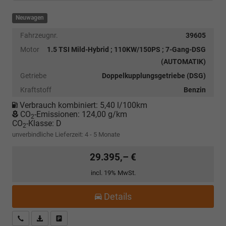
Neuwagen
Fahrzeugnr.
39605
Motor
1.5 TSI Mild-Hybrid ; 110KW/150PS ; 7-Gang-DSG
(AUTOMATIK)
Getriebe
Doppelkupplungsgetriebe (DSG)
Kraftstoff
Benzin
Verbrauch kombiniert:
5,40 l/100km
CO
-Emissionen:
124,00 g/km
2
CO
-Klasse:
D
2
unverbindliche Lieferzeit: 4 - 5 Monate
29.395,– €
incl. 19% MwSt.
Details
Kostenloser Rückruf-Service
PDF-Datei, Fahrzeugexposé drucken
Fahrzeug parken