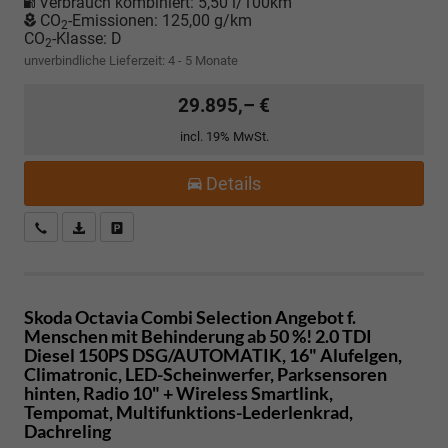
Verbrauch kombiniert:
5,50 l/100km
CO
-Emissionen:
125,00 g/km
2
CO
-Klasse:
D
2
unverbindliche Lieferzeit: 4 - 5 Monate
29.895,– €
incl. 19% MwSt.
Details
Kostenloser Rückruf-Service
PDF-Datei, Fahrzeugexposé drucken
Fahrzeug parken
Skoda Octavia Combi
Selection Angebot f.
Menschen mit Behinderung ab 50 %! 2.0 TDI
Diesel 150PS DSG/AUTOMATIK, 16" Alufelgen,
Climatronic, LED-Scheinwerfer, Parksensoren
hinten, Radio 10" + Wireless Smartlink,
Tempomat, Multifunktions-Lederlenkrad,
Dachreling