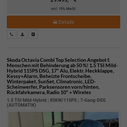
incl. 19% MwSt.
Details
Kostenloser Rückruf-Service
PDF-Datei, Fahrzeugexposé drucken
Fahrzeug parken
Skoda Octavia Combi
Top Selection Angebot f.
Menschen mit Behinderung ab 50 %! 1.5 TSI Mild-
Hybrid 115PS DSG, 17" Alu, Elektr. Heckklappe,
Kessy+Alarm, Beheizte Frontscheibe,
Winterpaket, SunSet, Climatronic, LED-
Scheinwerfer, Parksensoren vorn/hinten,
Rückfahrkamera, Radio 10" + Wireles
1.5 TSI Mild-Hybrid ; 85KW/115PS ; 7-Gang-DSG
(AUTOMATIK)