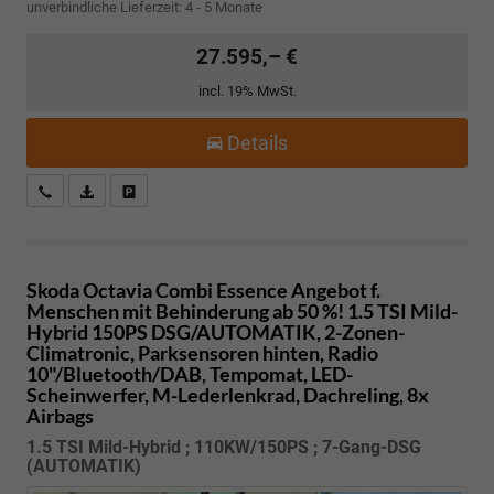
unverbindliche Lieferzeit: 4 - 5 Monate
27.595,– €
incl. 19% MwSt.
Details
Kostenloser Rückruf-Service
PDF-Datei, Fahrzeugexposé drucken
Fahrzeug parken
Skoda Octavia Combi
Essence Angebot f.
Menschen mit Behinderung ab 50 %! 1.5 TSI Mild-
Hybrid 150PS DSG/AUTOMATIK, 2-Zonen-
Climatronic, Parksensoren hinten, Radio
10"/Bluetooth/DAB, Tempomat, LED-
Scheinwerfer, M-Lederlenkrad, Dachreling, 8x
Airbags
1.5 TSI Mild-Hybrid ; 110KW/150PS ; 7-Gang-DSG
(AUTOMATIK)