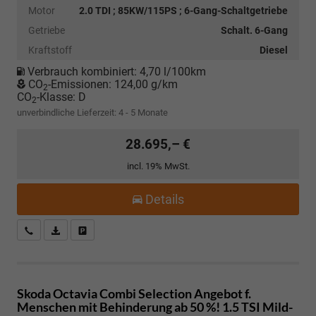
Motor
2.0 TDI ; 85KW/115PS ; 6-Gang-Schaltgetriebe
Getriebe
Schalt. 6-Gang
Kraftstoff
Diesel
Verbrauch kombiniert:
4,70 l/100km
CO
-Emissionen:
124,00 g/km
2
CO
-Klasse:
D
2
unverbindliche Lieferzeit: 4 - 5 Monate
28.695,– €
incl. 19% MwSt.
Details
Kostenloser Rückruf-Service
PDF-Datei, Fahrzeugexposé drucken
Fahrzeug parken
Skoda Octavia Combi
Selection Angebot f.
Menschen mit Behinderung ab 50 %! 1.5 TSI Mild-