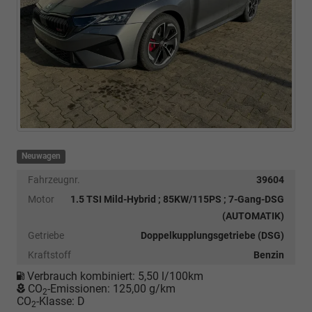
Neuwagen
Fahrzeugnr.
39604
Motor
1.5 TSI Mild-Hybrid ; 85KW/115PS ; 7-Gang-DSG
(AUTOMATIK)
Getriebe
Doppelkupplungsgetriebe (DSG)
Kraftstoff
Benzin
Verbrauch kombiniert:
5,50 l/100km
CO
-Emissionen:
125,00 g/km
2
CO
-Klasse:
D
2