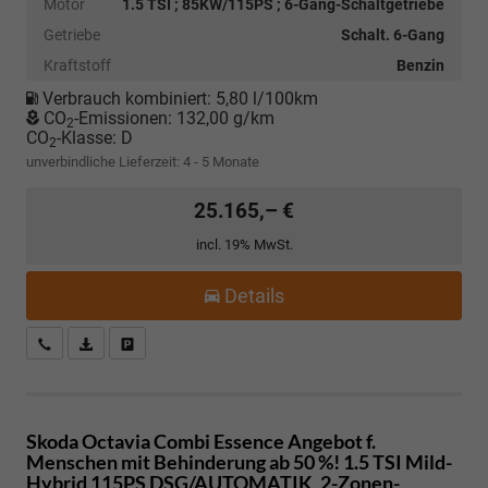
Motor
1.5 TSI ; 85KW/115PS ; 6-Gang-Schaltgetriebe
Getriebe
Schalt. 6-Gang
Kraftstoff
Benzin
Verbrauch kombiniert:
5,80 l/100km
CO
-Emissionen:
132,00 g/km
2
CO
-Klasse:
D
2
unverbindliche Lieferzeit: 4 - 5 Monate
25.165,– €
incl. 19% MwSt.
Details
Kostenloser Rückruf-Service
PDF-Datei, Fahrzeugexposé drucken
Fahrzeug parken
Skoda Octavia Combi
Essence Angebot f.
Menschen mit Behinderung ab 50 %! 1.5 TSI Mild-
Hybrid 115PS DSG/AUTOMATIK, 2-Zonen-