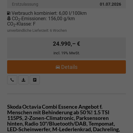
Erstzulassung
01.07.2026
Verbrauch kombiniert:
6,00 l/100km
CO
-Emissionen:
156,00 g/km
2
CO
-Klasse:
F
2
unverbindliche Lieferzeit:
6 Wochen
24.990,– €
incl. 19% MwSt.
Details
Kostenloser Rückruf-Service
PDF-Datei, Fahrzeugexposé drucken
Fahrzeug parken
Skoda Octavia Combi
Essence Angebot f.
Menschen mit Behinderung ab 50 %! 1.5 TSI
115PS, 2-Zonen-Climatronic, Parksensoren
hinten, Radio 10"/Bluetooth/DAB, Tempomat,
LED-Scheinwerfer, M-Lederlenkrad, Dachreling,