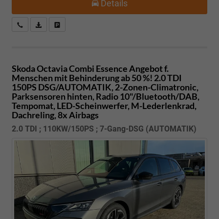
Details
Kostenloser Rückruf-Service
PDF-Datei, Fahrzeugexposé drucken
Fahrzeug parken
Skoda Octavia Combi
Essence Angebot f.
Menschen mit Behinderung ab 50 %! 2.0 TDI
150PS DSG/AUTOMATIK, 2-Zonen-Climatronic,
Parksensoren hinten, Radio 10"/Bluetooth/DAB,
Tempomat, LED-Scheinwerfer, M-Lederlenkrad,
Dachreling, 8x Airbags
2.0 TDI ; 110KW/150PS ; 7-Gang-DSG (AUTOMATIK)