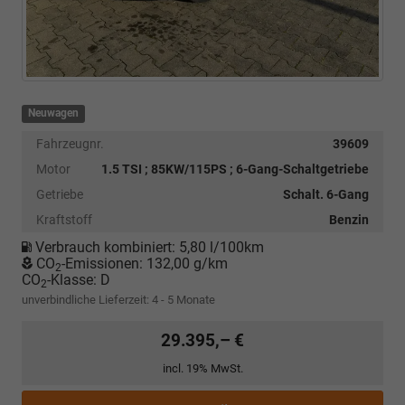
Neuwagen
Fahrzeugnr.
39609
Motor
1.5 TSI ; 85KW/115PS ; 6-Gang-Schaltgetriebe
Getriebe
Schalt. 6-Gang
Kraftstoff
Benzin
Verbrauch kombiniert:
5,80 l/100km
CO
-Emissionen:
132,00 g/km
2
CO
-Klasse:
D
2
unverbindliche Lieferzeit: 4 - 5 Monate
29.395,– €
incl. 19% MwSt.