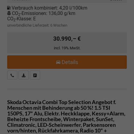
Verbrauch kombiniert:
4,20 l/100km
CO
-Emissionen:
136,00 g/km
2
CO
-Klasse:
E
2
unverbindliche Lieferzeit:
6 Wochen
30.990,– €
incl. 19% MwSt.
Details
Kostenloser Rückruf-Service
PDF-Datei, Fahrzeugexposé drucken
Fahrzeug parken
Skoda Octavia Combi
Top Selection Angebot f.
Menschen mit Behinderung ab 50 %! 1.5 TSI
150PS, 17" Alu, Elektr. Heckklappe, Kessy+Alarm,
Beheizte Frontscheibe, Winterpaket, SunSet,
Climatronic, LED-Scheinwerfer, Parksensoren
vorn/hinten, Rückfahrkamera, Radio 10" +