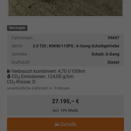
Neuwagen
Fahrzeugnr.
39647
Motor
2.0 TDI ; 85KW/115PS ; 6-Gang-Schaltgetriebe
Getriebe
Schalt. 6-Gang
Kraftstoff
Diesel
Verbrauch kombiniert:
4,70 l/100km
CO
-Emissionen:
124,00 g/km
2
CO
-Klasse:
D
2
unverbindliche Lieferzeit: 4 - 5 Monate
27.195,– €
incl. 19% MwSt.
Details