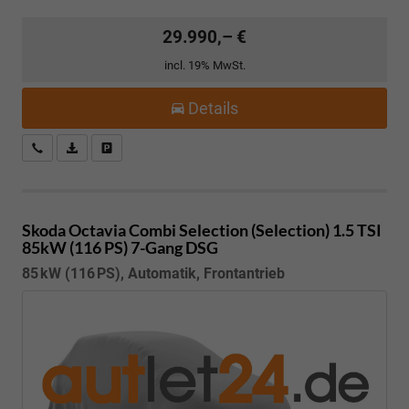
29.990,– €
incl. 19% MwSt.
Details
Kostenloser Rückruf-Service
PDF-Datei, Fahrzeugexposé drucken
Fahrzeug parken
Skoda Octavia Combi
Selection (Selection) 1.5 TSI
85kW (116 PS) 7-Gang DSG
85 kW (116 PS), Automatik, Frontantrieb