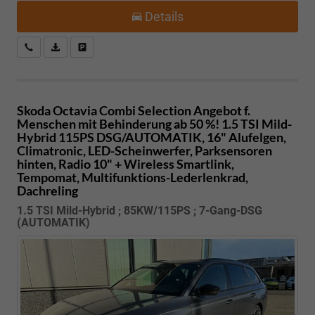
Details
Kostenloser Rückruf-Service
PDF-Datei, Fahrzeugexposé drucken
Fahrzeug parken
Skoda Octavia Combi
Selection Angebot f.
Menschen mit Behinderung ab 50 %! 1.5 TSI Mild-
Hybrid 115PS DSG/AUTOMATIK, 16" Alufelgen,
Climatronic, LED-Scheinwerfer, Parksensoren
hinten, Radio 10" + Wireless Smartlink,
Tempomat, Multifunktions-Lederlenkrad,
Dachreling
1.5 TSI Mild-Hybrid ; 85KW/115PS ; 7-Gang-DSG
(AUTOMATIK)