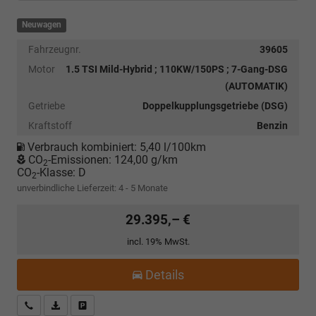
Neuwagen
Fahrzeugnr.
39605
Motor
1.5 TSI Mild-Hybrid ; 110KW/150PS ; 7-Gang-DSG
(AUTOMATIK)
Getriebe
Doppelkupplungsgetriebe (DSG)
Kraftstoff
Benzin
Verbrauch kombiniert:
5,40 l/100km
CO
-Emissionen:
124,00 g/km
2
CO
-Klasse:
D
2
unverbindliche Lieferzeit: 4 - 5 Monate
29.395,– €
incl. 19% MwSt.
Details
Kostenloser Rückruf-Service
PDF-Datei, Fahrzeugexposé drucken
Fahrzeug parken