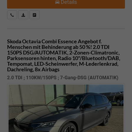
Details
Kostenloser Rückruf-Service
PDF-Datei, Fahrzeugexposé drucken
Fahrzeug parken
Skoda Octavia Combi
Essence Angebot f.
Menschen mit Behinderung ab 50 %! 2.0 TDI
150PS DSG/AUTOMATIK, 2-Zonen-Climatronic,
Parksensoren hinten, Radio 10"/Bluetooth/DAB,
Tempomat, LED-Scheinwerfer, M-Lederlenkrad,
Dachreling, 8x Airbags
2.0 TDI ; 110KW/150PS ; 7-Gang-DSG (AUTOMATIK)