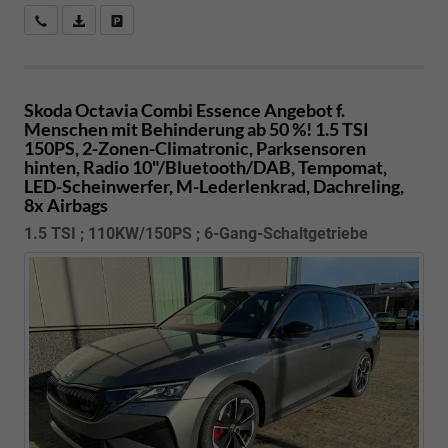
Kostenloser Rückruf-Service
PDF-Datei, Fahrzeugexposé drucken
Fahrzeug parken
Skoda Octavia Combi
Essence Angebot f.
Menschen mit Behinderung ab 50 %! 1.5 TSI
150PS, 2-Zonen-Climatronic, Parksensoren
hinten, Radio 10"/Bluetooth/DAB, Tempomat,
LED-Scheinwerfer, M-Lederlenkrad, Dachreling,
8x Airbags
1.5 TSI ; 110KW/150PS ; 6-Gang-Schaltgetriebe