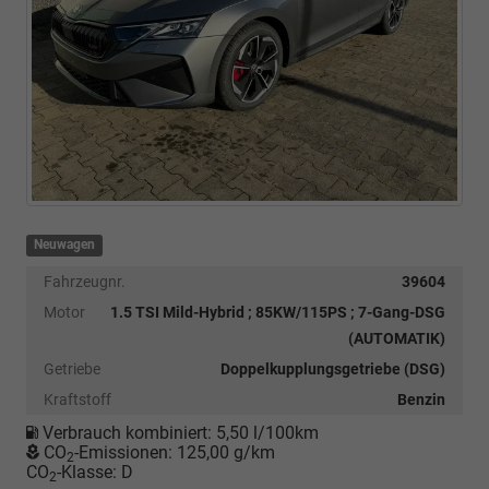
Neuwagen
Fahrzeugnr.
39604
Motor
1.5 TSI Mild-Hybrid ; 85KW/115PS ; 7-Gang-DSG
(AUTOMATIK)
Getriebe
Doppelkupplungsgetriebe (DSG)
Kraftstoff
Benzin
Verbrauch kombiniert:
5,50 l/100km
CO
-Emissionen:
125,00 g/km
2
CO
-Klasse:
D
2