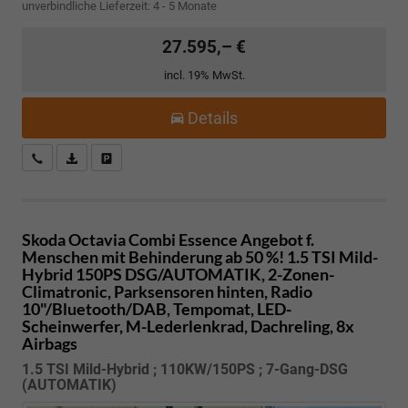
unverbindliche Lieferzeit: 4 - 5 Monate
27.595,– €
incl. 19% MwSt.
Details
Kostenloser Rückruf-Service
PDF-Datei, Fahrzeugexposé drucken
Fahrzeug parken
Skoda Octavia Combi
Essence Angebot f.
Menschen mit Behinderung ab 50 %! 1.5 TSI Mild-
Hybrid 150PS DSG/AUTOMATIK, 2-Zonen-
Climatronic, Parksensoren hinten, Radio
10"/Bluetooth/DAB, Tempomat, LED-
Scheinwerfer, M-Lederlenkrad, Dachreling, 8x
Airbags
1.5 TSI Mild-Hybrid ; 110KW/150PS ; 7-Gang-DSG
(AUTOMATIK)