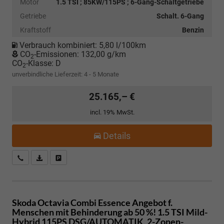
Motor
1.5 TSI ; 85KW/115PS ; 6-Gang-Schaltgetriebe
Getriebe
Schalt. 6-Gang
Kraftstoff
Benzin
Verbrauch kombiniert:
5,80 l/100km
CO
-Emissionen:
132,00 g/km
2
CO
-Klasse:
D
2
unverbindliche Lieferzeit: 4 - 5 Monate
25.165,– €
incl. 19% MwSt.
Details
Kostenloser Rückruf-Service
PDF-Datei, Fahrzeugexposé drucken
Fahrzeug parken
Skoda Octavia Combi
Essence Angebot f.
Menschen mit Behinderung ab 50 %! 1.5 TSI Mild-
Hybrid 115PS DSG/AUTOMATIK, 2-Zonen-