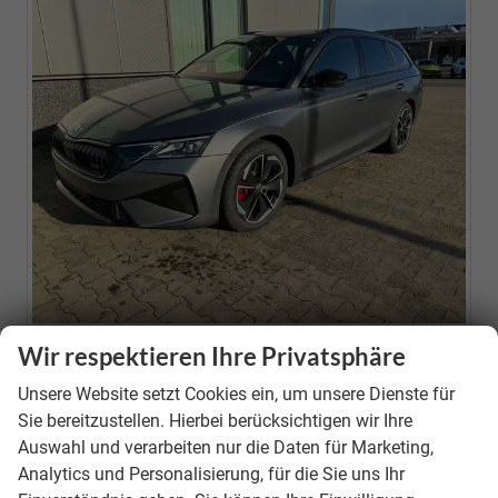
Wir respektieren Ihre Privatsphäre
Neuwagen
Unsere Website setzt Cookies ein, um unsere Dienste für
Fahrzeugnr.
39646
Sie bereitzustellen. Hierbei berücksichtigen wir Ihre
Motor
1.5 TSI Mild-Hybrid ; 110KW/150PS ; 7-Gang-DSG
Auswahl und verarbeiten nur die Daten für Marketing,
(AUTOMATIK)
Analytics und Personalisierung, für die Sie uns Ihr
Getriebe
Doppelkupplungsgetriebe (DSG)