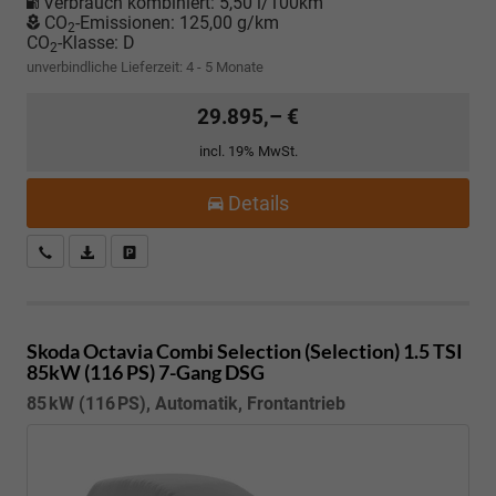
Verbrauch kombiniert:
5,50 l/100km
CO
-Emissionen:
125,00 g/km
2
CO
-Klasse:
D
2
unverbindliche Lieferzeit: 4 - 5 Monate
29.895,– €
incl. 19% MwSt.
Details
Kostenloser Rückruf-Service
PDF-Datei, Fahrzeugexposé drucken
Fahrzeug parken
Skoda Octavia Combi
Selection (Selection) 1.5 TSI
85kW (116 PS) 7-Gang DSG
85 kW (116 PS), Automatik, Frontantrieb