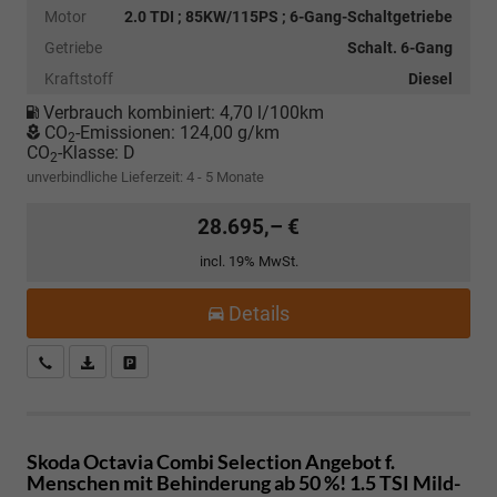
Motor
2.0 TDI ; 85KW/115PS ; 6-Gang-Schaltgetriebe
Getriebe
Schalt. 6-Gang
Kraftstoff
Diesel
Verbrauch kombiniert:
4,70 l/100km
CO
-Emissionen:
124,00 g/km
2
CO
-Klasse:
D
2
unverbindliche Lieferzeit: 4 - 5 Monate
28.695,– €
incl. 19% MwSt.
Details
Kostenloser Rückruf-Service
PDF-Datei, Fahrzeugexposé drucken
Fahrzeug parken
Skoda Octavia Combi
Selection Angebot f.
Menschen mit Behinderung ab 50 %! 1.5 TSI Mild-