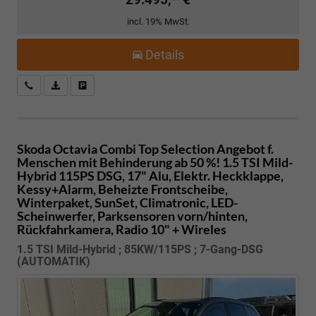
incl. 19% MwSt.
Details
Kostenloser Rückruf-Service
PDF-Datei, Fahrzeugexposé drucken
Fahrzeug parken
Skoda Octavia Combi
Top Selection Angebot f.
Menschen mit Behinderung ab 50 %! 1.5 TSI Mild-
Hybrid 115PS DSG, 17" Alu, Elektr. Heckklappe,
Kessy+Alarm, Beheizte Frontscheibe,
Winterpaket, SunSet, Climatronic, LED-
Scheinwerfer, Parksensoren vorn/hinten,
Rückfahrkamera, Radio 10" + Wireles
1.5 TSI Mild-Hybrid ; 85KW/115PS ; 7-Gang-DSG
(AUTOMATIK)