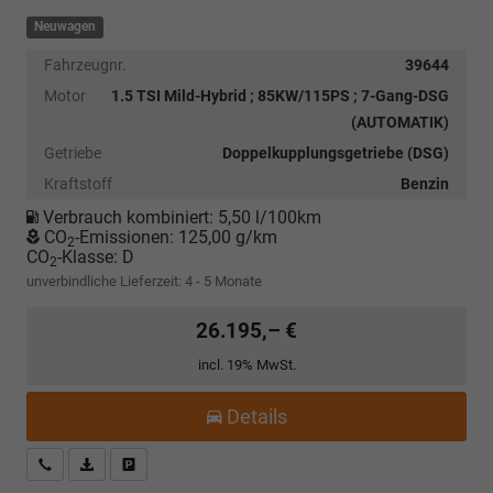
Neuwagen
Fahrzeugnr.
39644
Motor
1.5 TSI Mild-Hybrid ; 85KW/115PS ; 7-Gang-DSG
(AUTOMATIK)
Getriebe
Doppelkupplungsgetriebe (DSG)
Kraftstoff
Benzin
Verbrauch kombiniert:
5,50 l/100km
CO
-Emissionen:
125,00 g/km
2
CO
-Klasse:
D
2
unverbindliche Lieferzeit: 4 - 5 Monate
26.195,– €
incl. 19% MwSt.
Details
Kostenloser Rückruf-Service
PDF-Datei, Fahrzeugexposé drucken
Fahrzeug parken