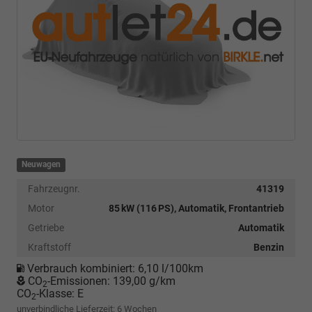
Neuwagen
Fahrzeugnr.
41319
Motor
85 kW (116 PS), Automatik, Frontantrieb
Getriebe
Automatik
Kraftstoff
Benzin
Verbrauch kombiniert:
6,10 l/100km
CO
-Emissionen:
139,00 g/km
2
CO
-Klasse:
E
2
unverbindliche Lieferzeit:
6 Wochen