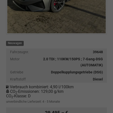
Neuwagen
Fahrzeugnr.
39648
Motor
2.0 TDI ; 110KW/150PS ; 7-Gang-DSG
(AUTOMATIK)
Getriebe
Doppelkupplungsgetriebe (DSG)
Kraftstoff
Diesel
Verbrauch kombiniert:
4,90 l/100km
CO
-Emissionen:
129,00 g/km
2
CO
-Klasse:
D
2
unverbindliche Lieferzeit: 4 - 5 Monate
29.495,– €