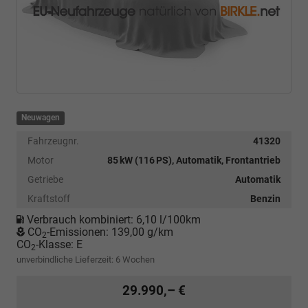
Neuwagen
Fahrzeugnr.
41320
Motor
85 kW (116 PS), Automatik, Frontantrieb
Getriebe
Automatik
Kraftstoff
Benzin
Verbrauch kombiniert:
6,10 l/100km
CO
-Emissionen:
139,00 g/km
2
CO
-Klasse:
E
2
unverbindliche Lieferzeit:
6 Wochen
29.990,– €