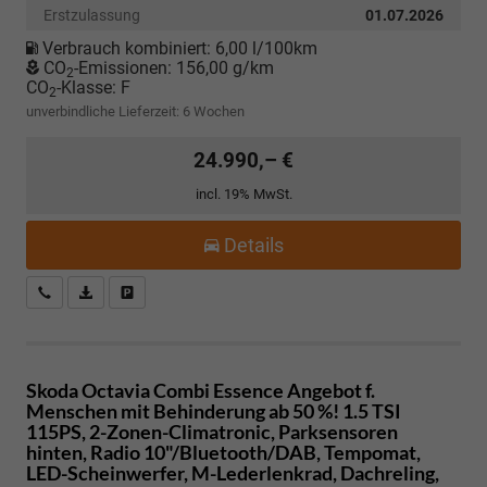
Erstzulassung
01.07.2026
Verbrauch kombiniert:
6,00 l/100km
CO
-Emissionen:
156,00 g/km
2
CO
-Klasse:
F
2
unverbindliche Lieferzeit:
6 Wochen
24.990,– €
incl. 19% MwSt.
Details
Kostenloser Rückruf-Service
PDF-Datei, Fahrzeugexposé drucken
Fahrzeug parken
Skoda Octavia Combi
Essence Angebot f.
Menschen mit Behinderung ab 50 %! 1.5 TSI
115PS, 2-Zonen-Climatronic, Parksensoren
hinten, Radio 10"/Bluetooth/DAB, Tempomat,
LED-Scheinwerfer, M-Lederlenkrad, Dachreling,