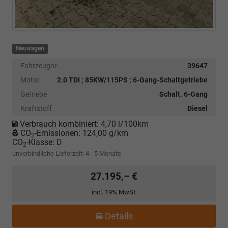
Neuwagen
Fahrzeugnr.
39647
Motor
2.0 TDI ; 85KW/115PS ; 6-Gang-Schaltgetriebe
Getriebe
Schalt. 6-Gang
Kraftstoff
Diesel
Verbrauch kombiniert:
4,70 l/100km
CO
-Emissionen:
124,00 g/km
2
CO
-Klasse:
D
2
unverbindliche Lieferzeit: 4 - 5 Monate
27.195,– €
incl. 19% MwSt.
Details