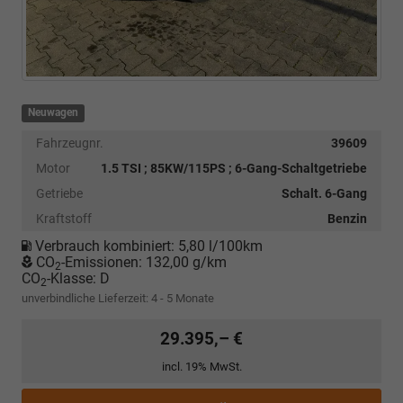
Neuwagen
Fahrzeugnr.
39609
Motor
1.5 TSI ; 85KW/115PS ; 6-Gang-Schaltgetriebe
Getriebe
Schalt. 6-Gang
Kraftstoff
Benzin
Verbrauch kombiniert:
5,80 l/100km
CO
-Emissionen:
132,00 g/km
2
CO
-Klasse:
D
2
unverbindliche Lieferzeit: 4 - 5 Monate
29.395,– €
incl. 19% MwSt.