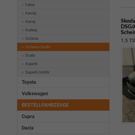
Fabia
Kamiq
Skoda
Karoq
DSG/A
Kodiaq
Schei
Octavia
1.5 T
Octavia Combi
Scala
Superb
Superb Combi
Toyota
Volkswagen
BESTELLFAHRZEUGE
Cupra
Dacia