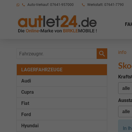
Auto-Verkauf: 07641-957000
Werkstatt: 07641-7790
FA
Fahrzeugnr.
info
Sko
LAGERFAHRZEUGE
Krafts
Audi
Cupra
Aussta
Fiat
Ford
Hyundai
In I