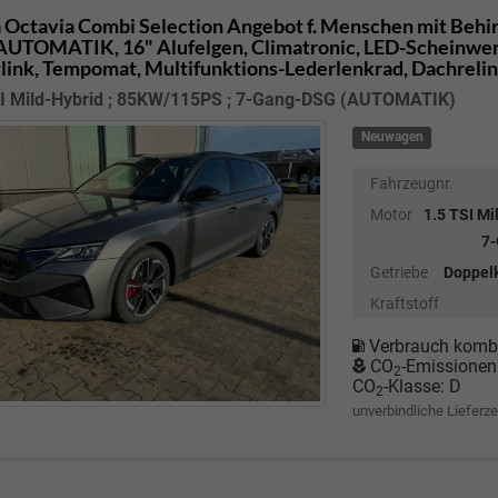
 Octavia Combi
Selection Angebot f. Menschen mit Behi
UTOMATIK, 16" Alufelgen, Climatronic, LED-Scheinwerfe
link, Tempomat, Multifunktions-Lederlenkrad, Dachreli
SI Mild-Hybrid ; 85KW/115PS ; 7-Gang-DSG (AUTOMATIK)
Neuwagen
Fahrzeugnr.
Motor
1.5 TSI Mi
7
Getriebe
Doppel
Kraftstoff
Verbrauch kombi
CO
-Emissionen
2
CO
-Klasse:
D
2
unverbindliche Lieferze