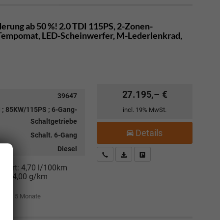
erung ab 50 %! 2.0 TDI 115PS, 2-Zonen-
 Tempomat, LED-Scheinwerfer, M-Lederlenkrad,
27.195,– €
39647
I ; 85KW/115PS ; 6-Gang-
incl. 19% MwSt.
Schaltgetriebe
Details
Schalt. 6-Gang
Diesel
Kostenloser Rückruf-Service
PDF-Datei, Fahrzeugexposé drucke
Fahrzeug parken
niert:
4,70 l/100km
:
124,00 g/km
it: 4 - 5 Monate