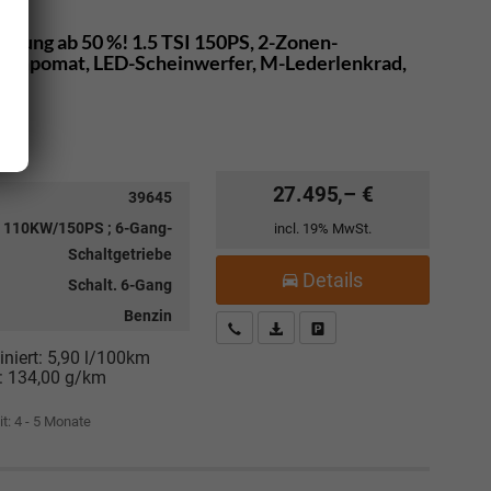
erung ab 50 %! 1.5 TSI 150PS, 2-Zonen-
 Tempomat, LED-Scheinwerfer, M-Lederlenkrad,
27.495,– €
39645
 ; 110KW/150PS ; 6-Gang-
incl. 19% MwSt.
Schaltgetriebe
Details
Schalt. 6-Gang
Benzin
Kostenloser Rückruf-Service
PDF-Datei, Fahrzeugexposé drucke
Fahrzeug parken
niert:
5,90 l/100km
:
134,00 g/km
it: 4 - 5 Monate