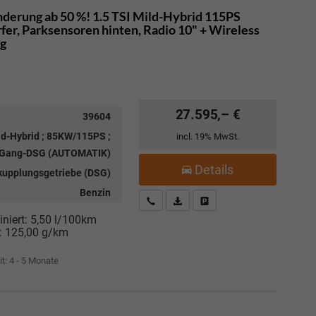
nderung ab 50 %! 1.5 TSI Mild-Hybrid 115PS
r, Parksensoren hinten, Radio 10" + Wireless
ng
27.595,– €
39604
ld-Hybrid ; 85KW/115PS ;
incl. 19% MwSt.
-Gang-DSG (AUTOMATIK)
Details
kupplungsgetriebe (DSG)
Benzin
Kostenloser Rückruf-Service
PDF-Datei, Fahrzeugexposé drucke
Fahrzeug parken
niert:
5,50 l/100km
:
125,00 g/km
it: 4 - 5 Monate