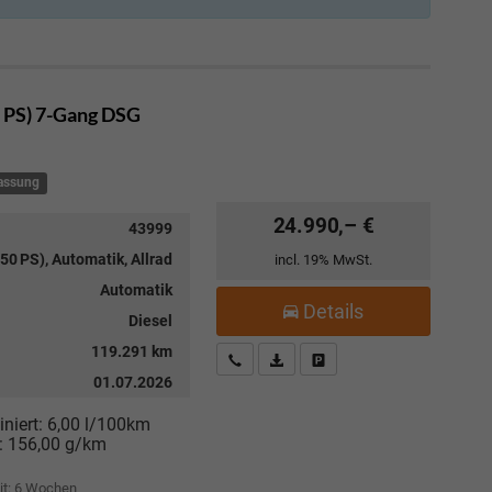
0 PS) 7-Gang DSG
lassung
24.990,– €
43999
50 PS), Automatik, Allrad
incl. 19% MwSt.
Automatik
Details
Diesel
119.291 km
Kostenloser Rückruf-Service
PDF-Datei, Fahrzeugexposé drucke
Fahrzeug parken
01.07.2026
niert:
6,00 l/100km
:
156,00 g/km
it:
6 Wochen