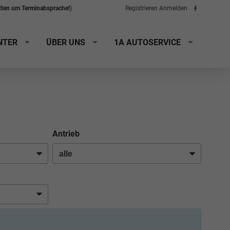
itten um Terminabsprache!
)
Registrieren
Anmelden
Folge
uns
auf
Facebook
NTER
ÜBER UNS
1A AUTOSERVICE
Antrieb