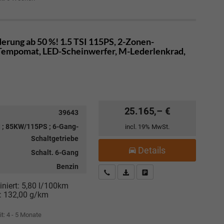
erung ab 50 %! 1.5 TSI 115PS, 2-Zonen-
 Tempomat, LED-Scheinwerfer, M-Lederlenkrad,
25.165,– €
39643
I ; 85KW/115PS ; 6-Gang-
incl. 19% MwSt.
Schaltgetriebe
Details
Schalt. 6-Gang
Benzin
Kostenloser Rückruf-Service
PDF-Datei, Fahrzeugexposé drucke
Fahrzeug parken
niert:
5,80 l/100km
:
132,00 g/km
it: 4 - 5 Monate