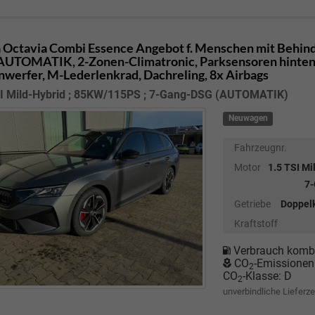
 Octavia Combi
Essence Angebot f. Menschen mit Behind
UTOMATIK, 2-Zonen-Climatronic, Parksensoren hinten,
nwerfer, M-Lederlenkrad, Dachreling, 8x Airbags
SI Mild-Hybrid ; 85KW/115PS ; 7-Gang-DSG (AUTOMATIK)
Neuwagen
Fahrzeugnr.
Motor
1.5 TSI Mi
7
Getriebe
Doppel
Kraftstoff
Verbrauch kombi
CO
-Emissionen
2
CO
-Klasse:
D
2
unverbindliche Lieferze