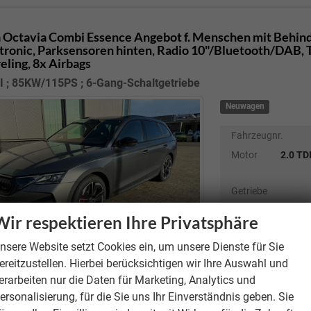
 Octavia Combi
Essence Angebot f. Menschen mit Behind
tronic, Parksensoren hinten, Radio 10"/Bluetooth/DAB,
eling, 8x Airbags
I ; 85KW/115PS ; 6-Gang-Schaltgetriebe
Neuwagen
Fahrzeugnr.
Motor
2.0 TD
Getriebe
Kraftstoff
Wir respektieren Ihre Privatsphäre
Verbrauch kombi
nsere Website setzt Cookies ein, um unsere Dienste für Sie
CO
-Emissionen
2
CO
-Klasse:
D
ereitzustellen. Hierbei berücksichtigen wir Ihre Auswahl und
2
unverbindliche Lieferze
erarbeiten nur die Daten für Marketing, Analytics und
ersonalisierung, für die Sie uns Ihr Einverständnis geben. Sie