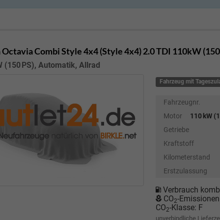
 Octavia Combi
Style 4x4 (Style 4x4) 2.0 TDI 110kW (15
 (150 PS), Automatik, Allrad
Fahrzeug mit Tageszu
Fahrzeugnr.
Motor
110 kW (1
Getriebe
Kraftstoff
Kilometerstand
Erstzulassung
Verbrauch kombi
CO
-Emissionen
2
CO
-Klasse:
F
2
unverbindliche Lieferze