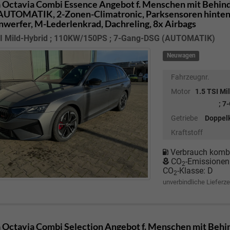
 Octavia Combi
Essence Angebot f. Menschen mit Behind
UTOMATIK, 2-Zonen-Climatronic, Parksensoren hinten,
nwerfer, M-Lederlenkrad, Dachreling, 8x Airbags
SI Mild-Hybrid ; 110KW/150PS ; 7-Gang-DSG (AUTOMATIK)
Neuwagen
Fahrzeugnr.
Motor
1.5 TSI M
; 
Getriebe
Doppel
Kraftstoff
Verbrauch kombi
CO
-Emissionen
2
CO
-Klasse:
D
2
unverbindliche Lieferze
 Octavia Combi
Selection Angebot f. Menschen mit Behin