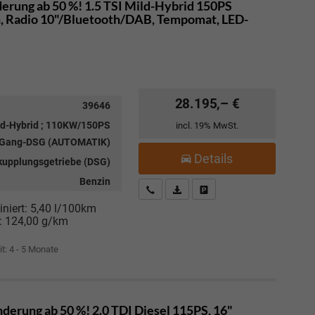
erung ab 50 %! 1.5 TSI Mild-Hybrid 150PS
 Radio 10"/Bluetooth/DAB, Tempomat, LED-
28.195,– €
39646
ild-Hybrid ; 110KW/150PS
incl. 19% MwSt.
7-Gang-DSG (AUTOMATIK)
Details
kupplungsgetriebe (DSG)
Benzin
Kostenloser Rückruf-Service
PDF-Datei, Fahrzeugexposé drucke
Fahrzeug parken
niert:
5,40 l/100km
:
124,00 g/km
it: 4 - 5 Monate
derung ab 50 %! 2.0 TDI Diesel 115PS, 16"