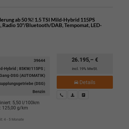
erung ab 50 %! 1.5 TSI Mild-Hybrid 115PS
 Radio 10"/Bluetooth/DAB, Tempomat, LED-
26.195,– €
39644
ld-Hybrid ; 85KW/115PS ;
incl. 19% MwSt.
-Gang-DSG (AUTOMATIK)
Details
kupplungsgetriebe (DSG)
Benzin
Kostenloser Rückruf-Service
PDF-Datei, Fahrzeugexposé drucke
Fahrzeug parken
niert:
5,50 l/100km
:
125,00 g/km
it: 4 - 5 Monate