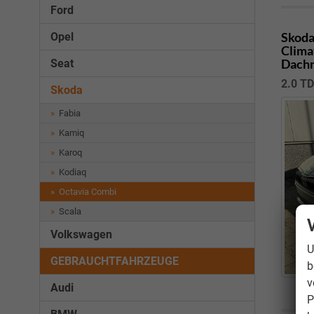
Ford
Skoda
Opel
Clima
Dachr
Seat
2.0 TD
Skoda
Fabia
Kamiq
Karoq
Kodiaq
Octavia Combi
Scala
Volkswagen
U
GEBRAUCHTFAHRZEUGE
b
v
Audi
P