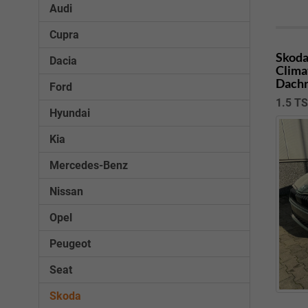
Audi
Cupra
Skoda
Dacia
Clima
Dachr
Ford
1.5 TS
Hyundai
Kia
Mercedes-Benz
Nissan
Opel
Peugeot
Seat
Skoda