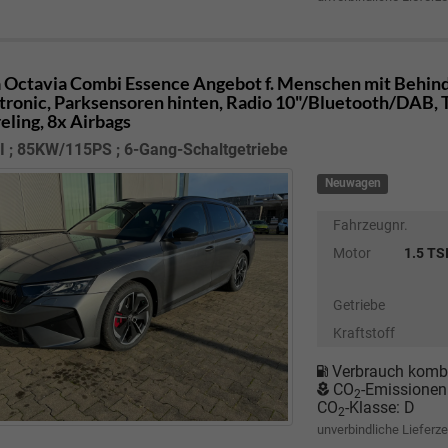
 Octavia Combi
Essence Angebot f. Menschen mit Behind
tronic, Parksensoren hinten, Radio 10"/Bluetooth/DAB,
eling, 8x Airbags
I ; 85KW/115PS ; 6-Gang-Schaltgetriebe
Neuwagen
Fahrzeugnr.
Motor
1.5 TS
Getriebe
Kraftstoff
Verbrauch kombi
CO
-Emissionen
2
CO
-Klasse:
D
2
unverbindliche Lieferze