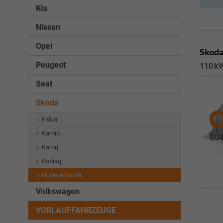
Kia
Nissan
Opel
Skoda
Peugeot
110 kW
Seat
Skoda
Fabia
Kamiq
Karoq
Kodiaq
Octavia Combi
Volkswagen
VORLAUFFAHRZEUGE