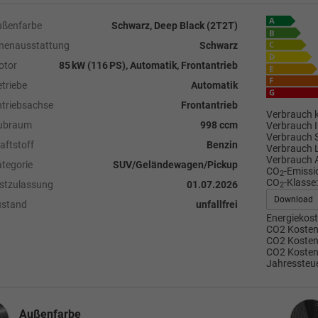
ußenfarbe
Schwarz, Deep Black (2T2T)
nenausstattung
Schwarz
otor
85 kW (116 PS), Automatik, Frontantrieb
triebe
Automatik
triebsachse
Frontantrieb
Verbrauch k
ubraum
998 ccm
Verbrauch I
Verbrauch 
aftstoff
Benzin
Verbrauch 
Verbrauch 
tegorie
SUV/Geländewagen/Pickup
CO
-Emissi
2
CO
-Klasse:
stzulassung
01.07.2026
2
Download
ustand
unfallfrei
Energiekost
CO2 Kosten 
CO2 Kosten 
CO2 Kosten
Jahressteue
Inne
Außenfarbe