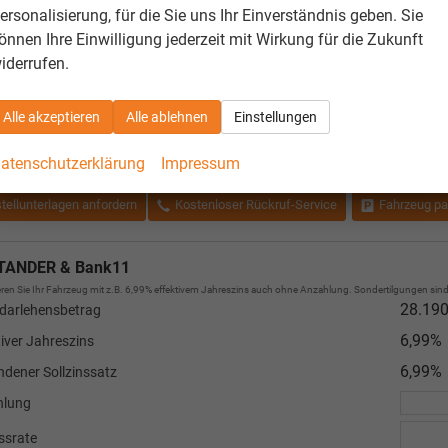
ersonalisierung, für die Sie uns Ihr Einverständnis geben. Sie
iges
önnen Ihre Einwilligung jederzeit mit Wirkung für die Zukunft
lassung
iderrufen.
Alle akzeptieren
Alle ablehnen
Einstellungen
esamtpreis
atenschutzerklärung
Impressum
tellunterlagen anfordern
Kostenloser Rückruf-Service
Fahrzeug pa
TANDER & Bank11
ren Sie Ihr Fahrzeug mit z.B. 6,99% effektivem Jahreszins auch ohne Anzahlung. Sondertilgungen sind 
28.190
darlehensbetrag
6,99%
tiver Jahreszins
6,99%
dener Sollzinssatz
hlung
ssrate