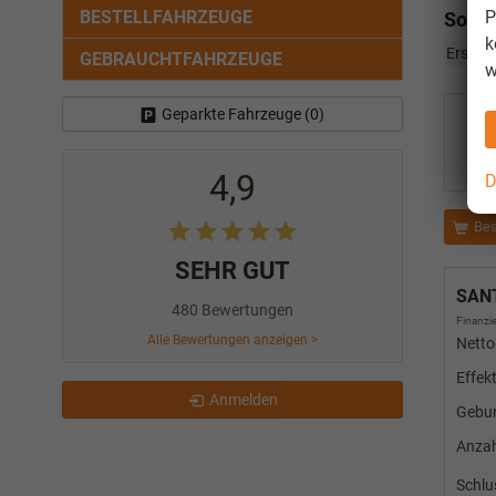
BESTELLFAHRZEUGE
P
Sonst
k
Erstzu
GEBRAUCHTFAHRZEUGE
w
Geparkte Fahrzeuge (
0
)
G
4,9
D
Bes
SEHR GUT
SAN
480 Bewertungen
Finanzie
Alle Bewertungen anzeigen >
Netto
Effek
Anmelden
Gebun
Anza
Schlu