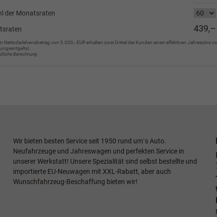
l der Monatsraten
439,–
tsraten
m Nettodarlehensbetrag von 5.000,- EUR erhalten zwei Drittel der Kunden einen effektiven Jahreszins vo
ungsentgelts).
ndliche Berechnung
Wir bieten besten Service seit 1950 rund um`s Auto.
Neufahrzeuge und Jahreswagen und perfekten Service in
unserer Werkstatt! Unsere Spezialität sind selbst bestellte und
importierte EU-Neuwagen mit XXL-Rabatt, aber auch
Wunschfahrzeug-Beschaffung bieten wir!