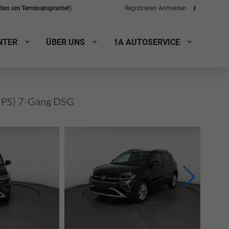
itten um Terminabsprache!
)
Registrieren
Anmelden
Folge
uns
auf
Facebook
NTER
ÜBER UNS
1A AUTOSERVICE
5 PS) 7-Gang DSG