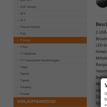
Golf GTI
Golf Variant
ID.3
ID.7
Besc
Passat Variant
2 USB-
Polo
Broadc
T-Cross
LED-Sc
T-Roc
hinten
T7 Multivan
Mittel
T7 Transporter Kastenwagen
Bangal
Taigo
Versch
Tayron
Beifah
Tiguan
Müdigk
Touareg
inklus
U
Touran
Dachre
b
VORLAUFFAHRZEUGE
Rückwä
v