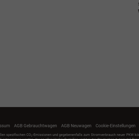
essum
AGB Gebrauchtwagen
AGB Neuwagen
Cookie-Einstellungen
ellen spezifischen CO
-Emissionen und gegebenenfalls zum Stromverbrauch neuer PKW können 
2