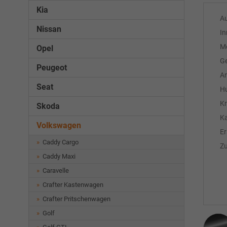
Kia
A
Nissan
In
M
Opel
Ge
Peugeot
An
Seat
H
Kr
Skoda
Ka
Volkswagen
Er
Caddy Cargo
Z
Caddy Maxi
Caravelle
Crafter Kastenwagen
Crafter Pritschenwagen
Golf