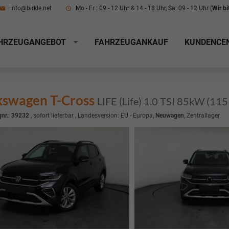
info@birkle.net
Mo - Fr : 09 - 12 Uhr & 14 - 18 Uhr, Sa: 09 - 12 Uhr (
Wir b
HRZEUGANGEBOT
FAHRZEUGANKAUF
KUNDENCE
kswagen T-Cross
LIFE (Life) 1.0 TSI 85kW (11
nr.
:
39232
,
sofort lieferbar
, Landesversion: EU - Europa,
Neuwagen
, Zentrallager