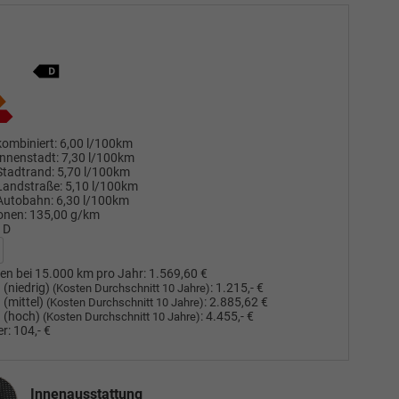
ombiniert:
6,00 l/100km
nnenstadt:
7,30 l/100km
Stadtrand:
5,70 l/100km
Landstraße:
5,10 l/100km
Autobahn:
6,30 l/100km
onen:
135,00 g/km
D
en bei 15.000 km pro Jahr:
1.569,60 €
(niedrig)
:
1.215,- €
(Kosten Durchschnitt 10 Jahre)
(mittel)
:
2.885,62 €
(Kosten Durchschnitt 10 Jahre)
 (hoch)
:
4.455,- €
(Kosten Durchschnitt 10 Jahre)
r:
104,- €
nausstattung
Innenausstattung