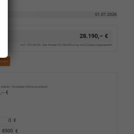
01.07.2026
28.190,– €
incl. 19% MwSt., den Kosten für Überführung und Zulassungspapieren
rken
erlaubt. Vorzeitige Ablösung erlaubt.
,– €
€
€