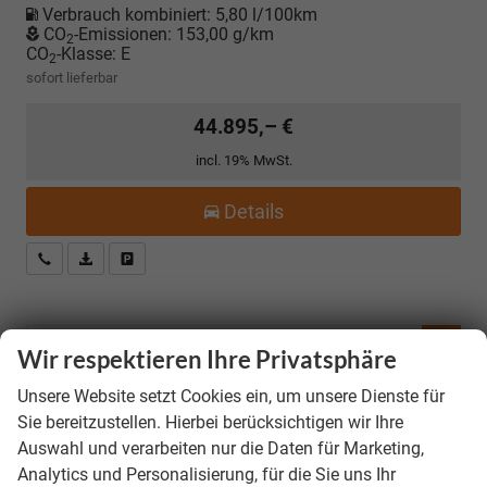
Verbrauch kombiniert:
5,80 l/100km
CO
-Emissionen:
153,00 g/km
2
CO
-Klasse:
E
2
sofort lieferbar
44.895,– €
incl. 19% MwSt.
Details
Kostenloser Rückruf-Service
PDF-Datei, Fahrzeugexposé drucken
Fahrzeug parken
Fahrzeugnr.
Wir respektieren Ihre Privatsphäre
Unsere Website setzt Cookies ein, um unsere Dienste für
LAGERFAHRZEUGE
Sie bereitzustellen. Hierbei berücksichtigen wir Ihre
VORLAUFFAHRZEUGE
Auswahl und verarbeiten nur die Daten für Marketing,
Analytics und Personalisierung, für die Sie uns Ihr
BESTELLFAHRZEUGE