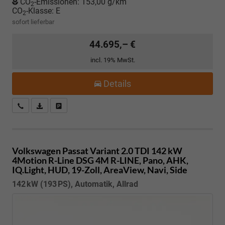
CO
-Emissionen:
153,00 g/km
2
CO
-Klasse:
E
2
sofort lieferbar
44.695,– €
incl. 19% MwSt.
Details
Kostenloser Rückruf-Service
PDF-Datei, Fahrzeugexposé drucken
Fahrzeug parken
Volkswagen Passat Variant
2.0 TDI 142 kW
4Motion R-Line DSG 4M R-LINE, Pano, AHK,
IQ.Light, HUD, 19-Zoll, AreaView, Navi, Side
142 kW (193 PS), Automatik, Allrad