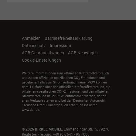
Anmelden
Barrierefreiheitserklärung
Datenschutz
Impressum
AGB Gebrauchtwagen
AGB Neuwagen
Cookie-Einstellungen
Weitere Informationen zum offiziellen Kraftstoffverbrauch
und zu den offiziellen spezifischen CO
-Emissionen und
2
gegebenenfalls zum Stromverbrauch neuer PKW können
dem 'Leitfaden über den offiziellen Kraftstoffverbrauch, die
offiziellen spezifischen CO
-Emissionen und den offiziellen
2
Stromverbrauch neuer PKW' entnommen werden, der an
allen Verkaufsstellen und bei der 'Deutschen Automobil
Treuhand GmbH' unentgeltlich erhältlich ist unter
www.dat.de.
© 2026
BIRKLE MOBILE
,
Emmendinger Str.15
,
79276
Reute bei Freiburg,
+49 (0)7641 - 95 7000