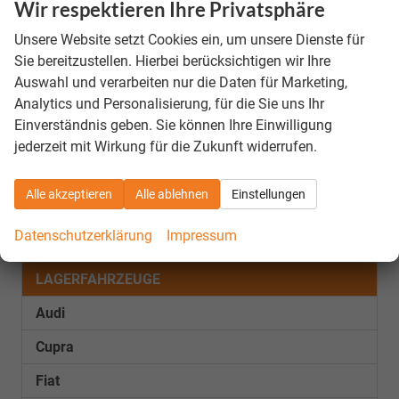
Wir respektieren Ihre Privatsphäre
€
Schlussrate
Unsere Website setzt Cookies ein, um unsere Dienste für
Sie bereitzustellen. Hierbei berücksichtigen wir Ihre
Anzahl der Monatsraten
Auswahl und verarbeiten nur die Daten für Marketing,
439,– €
Monatsraten
Analytics und Personalisierung, für die Sie uns Ihr
Bei einem Nettodarlehensbetrag von 5.000,- EUR erhalten zwei Drittel der Kunden einen
Einverständnis geben. Sie können Ihre Einwilligung
effektiven Jahreszins von 6,99% oder günstiger (gebundener Sollzinssatz 6,99% p.a.
inkl. eines Bearbeitungsentgelts).
jederzeit mit Wirkung für die Zukunft widerrufen.
unverbindliche Berechnung
Alle akzeptieren
Alle ablehnen
Einstellungen
Fahrzeugnr.
Datenschutzerklärung
Impressum
LAGERFAHRZEUGE
Audi
Cupra
Fiat