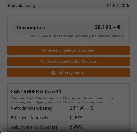
Erstzulassung
01.07.2026
28.190,– €
Gesamtpreis
incl. 19% MwSt., den Kosten für Überführung und Zulassungspapieren
Bestellunterlagen anfordern
Kostenloser Rückruf-Service
Fahrzeug parken
SANTANDER & Bank11
Finanzieren Sie Ihr Fahrzeug mit z.B. 6,99% effektivem Jahreszins auch ohne
Anzahlung. Sondertilgungen sind erlaubt. Vorzeitige Ablösung erlaubt.
28.190,– €
Nettodarlehensbetrag
6,99%
Effektiver Jahreszins
6,99%
Gebundener Sollzinssatz
€
Anzahlung