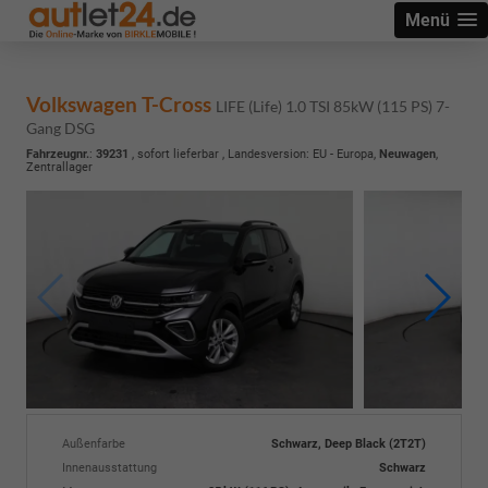
Menü
Volkswagen T-Cross
LIFE (Life) 1.0 TSI 85kW (115 PS) 7-
Gang DSG
Fahrzeugnr.
:
39231
,
sofort lieferbar
, Landesversion: EU - Europa,
Neuwagen
,
Zentrallager
Außenfarbe
Schwarz, Deep Black (2T2T)
Innenausstattung
Schwarz