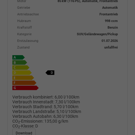
Motor
85 kW (116 PS), Automatik, Frontantrieb
Getriebe
Automatik
Antriebsachse
Frontantrieb
Hubraum
998 ccm
Kraftstoff
Benzin
Kategorie
SUV/Geländewagen/Pickup
Erstzulassung
01.07.2026
Zustand
unfallfrei
Verbrauch kombiniert:
6,00 l/100km
Verbrauch Innenstadt:
7,30 l/100km
Verbrauch Stadtrand:
5,70 l/100km
Verbrauch Landstraße:
5,10 l/100km
Verbrauch Autobahn:
6,30 l/100km
CO
-Emissionen:
135,00 g/km
2
CO
-Klasse:
D
2
Download