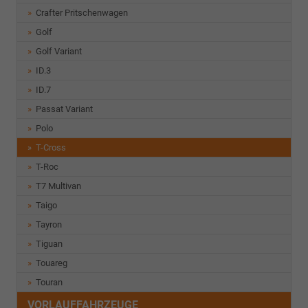
Crafter Pritschenwagen
Golf
Golf Variant
ID.3
ID.7
Passat Variant
Polo
T-Cross
T-Roc
T7 Multivan
Taigo
Tayron
Tiguan
Touareg
Touran
VORLAUFFAHRZEUGE