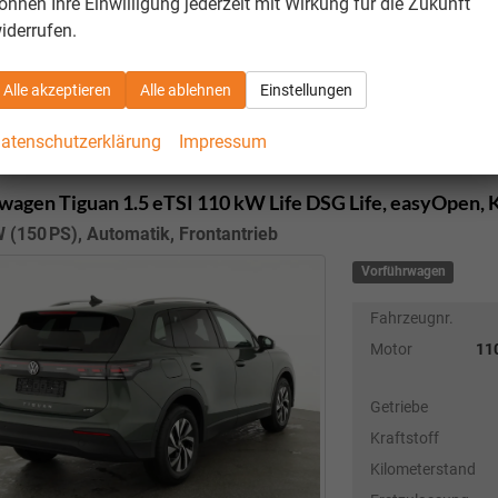
önnen Ihre Einwilligung jederzeit mit Wirkung für die Zukunft
iderrufen.
Verbrauch kombi
CO
-Emissionen
2
CO
-Klasse:
D
2
Alle akzeptieren
Alle ablehnen
Einstellungen
sofort lieferbar
atenschutzerklärung
Impressum
wagen Tiguan
1.5 eTSI 110 kW Life DSG Life, easyOpen,
 (150 PS), Automatik, Frontantrieb
Vorführwagen
Fahrzeugnr.
Motor
110
Getriebe
Kraftstoff
Kilometerstand