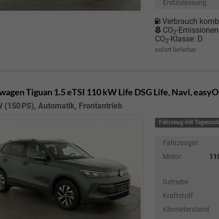
Erstzulassung
Verbrauch kombi
CO
-Emissionen
2
CO
-Klasse:
D
2
sofort lieferbar
wagen Tiguan
1.5 eTSI 110 kW Life DSG Life, Navi, easy
 (150 PS), Automatik, Frontantrieb
Fahrzeug mit Tageszu
Fahrzeugnr.
Motor
110
Getriebe
Kraftstoff
Kilometerstand