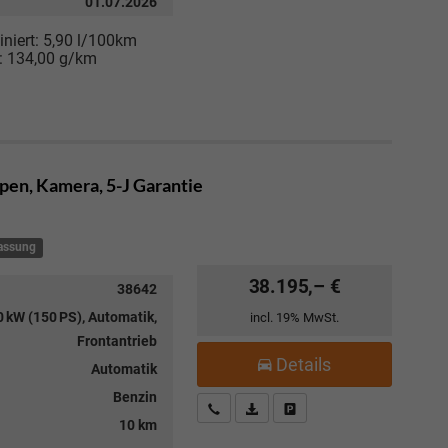
01.07.2026
niert:
5,90 l/100km
:
134,00 g/km
Open, Kamera, 5-J Garantie
lassung
38.195,– €
38642
 kW (150 PS), Automatik,
incl. 19% MwSt.
Frontantrieb
Details
Automatik
Benzin
Kostenloser Rückruf-Service
PDF-Datei, Fahrzeugexposé drucke
Fahrzeug parken
10 km