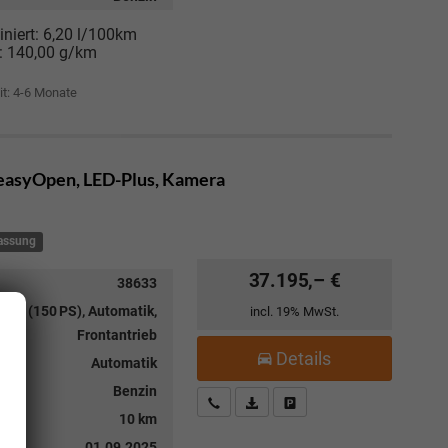
niert:
6,20 l/100km
:
140,00 g/km
it: 4-6 Monate
, easyOpen, LED-Plus, Kamera
lassung
37.195,– €
38633
 kW (150 PS), Automatik,
incl. 19% MwSt.
Frontantrieb
Details
Automatik
Benzin
Kostenloser Rückruf-Service
PDF-Datei, Fahrzeugexposé drucke
Fahrzeug parken
10 km
01.09.2025