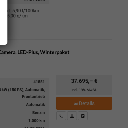
niert:
5,90 l/100km
:
135,00 g/km
 Kamera, LED-Plus, Winterpaket
37.695,– €
41551
 kW (150 PS), Automatik,
incl. 19% MwSt.
Frontantrieb
Details
Automatik
Benzin
Kostenloser Rückruf-Service
PDF-Datei, Fahrzeugexposé drucke
Fahrzeug parken
1.000 km