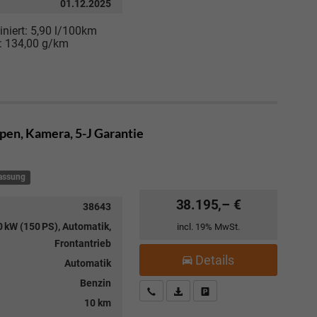
01.12.2025
niert:
5,90 l/100km
:
134,00 g/km
Open, Kamera, 5-J Garantie
lassung
38.195,– €
38643
 kW (150 PS), Automatik,
incl. 19% MwSt.
Frontantrieb
Details
Automatik
Benzin
Kostenloser Rückruf-Service
PDF-Datei, Fahrzeugexposé drucke
Fahrzeug parken
10 km