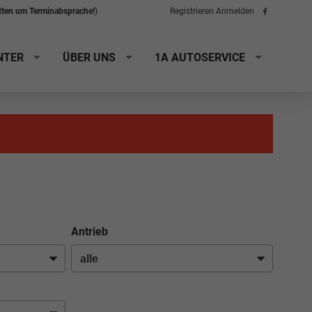
itten um Terminabsprache!
)
Registrieren
Anmelden
Folge
uns
auf
Facebook
NTER
ÜBER UNS
1A AUTOSERVICE
Antrieb