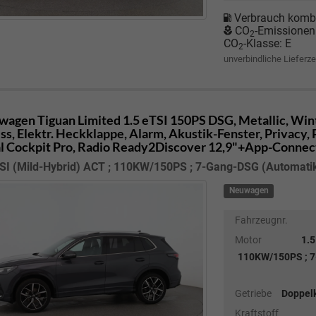
Verbrauch kombi
CO
-Emissionen
2
CO
-Klasse:
E
2
unverbindliche Lieferze
wagen Tiguan
Limited 1.5 eTSI 150PS DSG, Metallic, Win
ss, Elektr. Heckklappe, Alarm, Akustik-Fenster, Privacy,
al Cockpit Pro, Radio Ready2Discover 12,9"+App-Connec
SI (Mild-Hybrid) ACT ; 110KW/150PS ; 7-Gang-DSG (Automatik)
Neuwagen
Fahrzeugnr.
Motor
1.5
110KW/150PS ; 7
Getriebe
Doppel
Kraftstoff