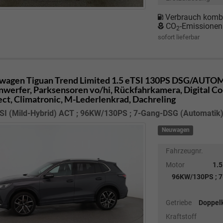
Verbrauch kombi
CO
-Emissionen
2
sofort lieferbar
wagen Tiguan
Trend Limited 1.5 eTSI 130PS DSG/AUTOM
nwerfer, Parksensoren vo/hi, Rückfahrkamera, Digital Co
ct, Climatronic, M-Lederlenkrad, Dachreling
SI (Mild-Hybrid) ACT ; 96KW/130PS ; 7-Gang-DSG (Automatik) 
Neuwagen
Fahrzeugnr.
Motor
1.5
96KW/130PS ; 7
Getriebe
Doppel
Kraftstoff