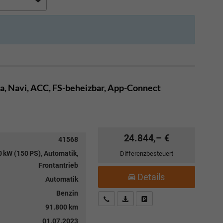
, Navi, ACC, FS-beheizbar, App-Connect
24.844,– €
41568
 kW (150 PS), Automatik,
Differenzbesteuert
Frontantrieb
Details
Automatik
Benzin
Kostenloser Rückruf-Service
PDF-Datei, Fahrzeugexposé drucke
Fahrzeug parken
91.800 km
01.07.2023