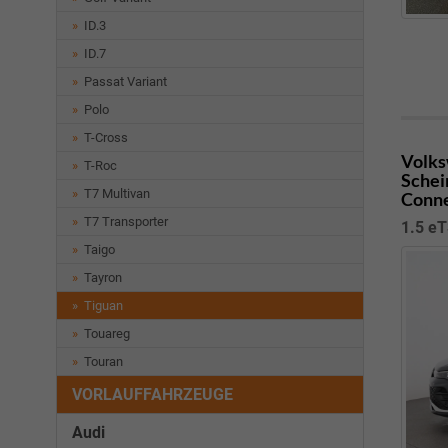
ID.3
ID.7
Passat Variant
Polo
T-Cross
Volks
T-Roc
Schei
T7 Multivan
Conne
T7 Transporter
1.5 eT
Taigo
Tayron
Tiguan
Touareg
Touran
VORLAUFFAHRZEUGE
Audi