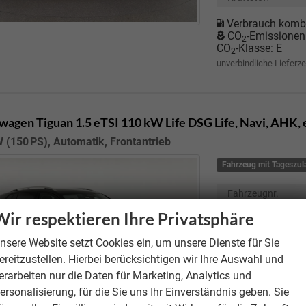
Verbrauch kombi
CO
-Emissionen
2
CO
-Klasse:
E
2
unverbindliche Lieferze
wagen Tiguan
1.5 eTSI 110 kW Life DSG Life, Navi, AHK
 (150 PS), Automatik, Frontantrieb
Fahrzeug mit Tageszu
Fahrzeugnr.
Motor
110
Wir respektieren Ihre Privatsphäre
nsere Website setzt Cookies ein, um unsere Dienste für Sie
Getriebe
ereitzustellen. Hierbei berücksichtigen wir Ihre Auswahl und
Kraftstoff
erarbeiten nur die Daten für Marketing, Analytics und
Kilometerstand
ersonalisierung, für die Sie uns Ihr Einverständnis geben. Sie
Erstzulassung