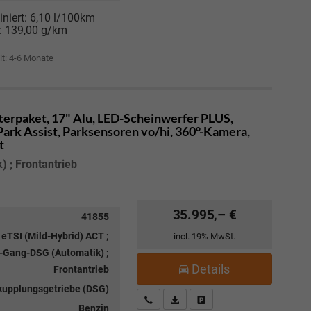
niert:
6,10 l/100km
:
139,00 g/km
it: 4-6 Monate
terpaket, 17" Alu, LED-Scheinwerfer PLUS,
 Park Assist, Parksensoren vo/hi, 360°-Kamera,
t
 ; Frontantrieb
35.995,– €
41855
 eTSI (Mild-Hybrid) ACT ;
incl. 19% MwSt.
-Gang-DSG (Automatik) ;
Details
Frontantrieb
kupplungsgetriebe (DSG)
Kostenloser Rückruf-Service
PDF-Datei, Fahrzeugexposé drucke
Fahrzeug parken
Benzin