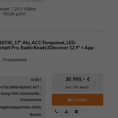
niert:
7,20 l/100km
:
163,00 g/km
ATIK, 17" Alu, ACC-Tempomat, LED-
ckpit Pro, Radio Ready2Discover 12,9" + App-
; Frontantrieb
30.990,– €
41851
 eTSI (Mild-Hybrid) ACT ;
incl. 19% MwSt.
-Gang-DSG (Automatik) ;
Details
Frontantrieb
kupplungsgetriebe (DSG)
Kostenloser Rückruf-Service
PDF-Datei, Fahrzeugexposé drucke
Fahrzeug parken
Benzin