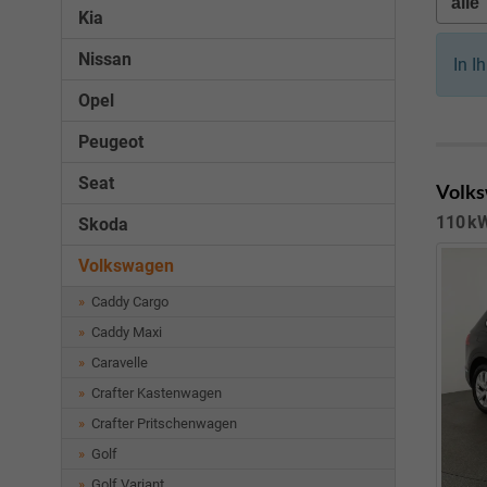
Kia
Nissan
In I
Opel
Peugeot
Seat
Volks
110 kW
Skoda
Volkswagen
Caddy Cargo
Caddy Maxi
Caravelle
Crafter Kastenwagen
Crafter Pritschenwagen
Golf
Golf Variant