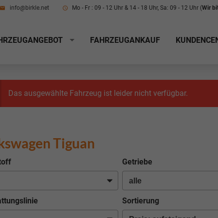
info@birkle.net
Mo - Fr : 09 - 12 Uhr & 14 - 18 Uhr, Sa: 09 - 12 Uhr (
Wir b
HRZEUGANGEBOT
FAHRZEUGANKAUF
KUNDENCE
Das ausgewählte Fahrzeug ist leider nicht verfügbar.
kswagen Tiguan
toff
Getriebe
ttungslinie
Sortierung