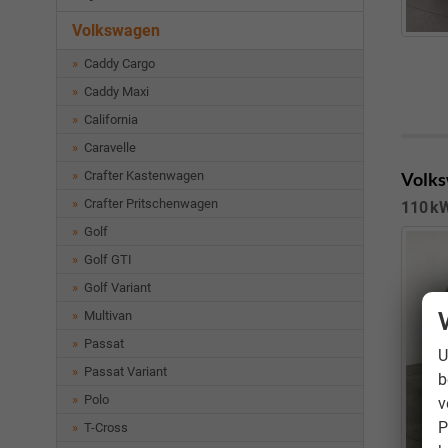
Volkswagen
Caddy Cargo
Caddy Maxi
California
Caravelle
Crafter Kastenwagen
Volks
Crafter Pritschenwagen
110 kW
Golf
Golf GTI
Golf Variant
Multivan
Passat
U
Passat Variant
b
Polo
v
P
T-Cross