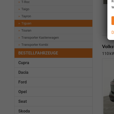
k
T-Roc
w
Taigo
Tayron
Tiguan
Touran
D
Transporter Kastenwagen
Transporter Kombi
Volks
BESTELLFAHRZEUGE
110 kW
Cupra
Dacia
Ford
Opel
Seat
Skoda