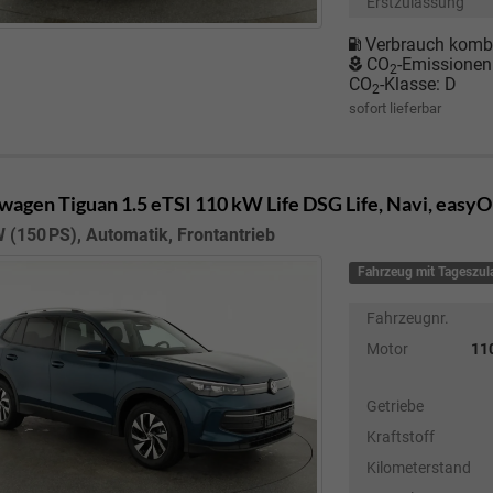
Erstzulassung
Verbrauch kombi
CO
-Emissionen
2
CO
-Klasse:
D
2
sofort lieferbar
wagen Tiguan
1.5 eTSI 110 kW Life DSG Life, Navi, easy
 (150 PS), Automatik, Frontantrieb
Fahrzeug mit Tageszu
Fahrzeugnr.
Motor
110
Getriebe
Kraftstoff
Kilometerstand