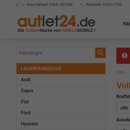
Auto-Verkauf: 07641-957000
Werkstatt: 07641-7790
FA
Fahrzeugnr.
LAGERFAHRZEUGE
info
Audi
Vol
Cupra
Krafts
Fiat
Ford
Aussta
Hyundai