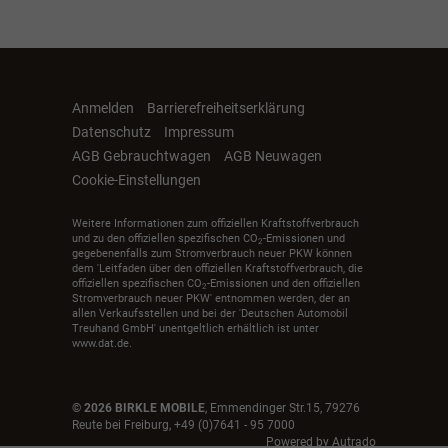
Anmelden
Barrierefreiheitserklärung
Datenschutz
Impressum
AGB Gebrauchtwagen
AGB Neuwagen
Cookie-Einstellungen
Weitere Informationen zum offiziellen Kraftstoffverbrauch
und zu den offiziellen spezifischen CO
-Emissionen und
2
gegebenenfalls zum Stromverbrauch neuer PKW können
dem 'Leitfaden über den offiziellen Kraftstoffverbrauch, die
offiziellen spezifischen CO
-Emissionen und den offiziellen
2
Stromverbrauch neuer PKW' entnommen werden, der an
allen Verkaufsstellen und bei der 'Deutschen Automobil
Treuhand GmbH' unentgeltlich erhältlich ist unter
www.dat.de.
© 2026
BIRKLE MOBILE
,
Emmendinger Str.15
,
79276
Reute bei Freiburg,
+49 (0)7641 - 95 7000
Powered by Autrado