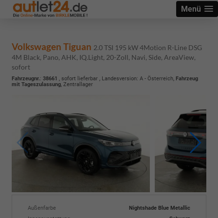
Menü
Volkswagen Tiguan
2.0 TSI 195 kW 4Motion R-Line DSG
4M Black, Pano, AHK, IQ.Light, 20-Zoll, Navi, Side, AreaView,
sofort
Fahrzeugnr.
:
38661
,
sofort lieferbar
, Landesversion: A - Österreich,
Fahrzeug
mit Tageszulassung
, Zentrallager
Außenfarbe
Nightshade Blue Metallic