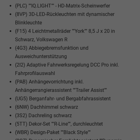
(PLC) ""IQ.LIGHT"" - HD-Matrix-Scheinwerfer
(8VP) 3D-LED-Rückleuchten mit dynamischer
Blinkleuchte
(F15) 4 Leichtmetallräder ""York"" 8,5 J x 20 in
Schwarz, Volkswagen R
(4G3) Abbiegebremsfunktion und
Ausweichunterstützung
(2I2) Adaptive Fahrwerksregelung DCC Pro inkl.
Fahrprofilauswahl
(PAB) Anhängevorrichtung inkl.
Anhängerrangierassistent ""Trailer Assist""
(UG5) Berganfahr- und Bergabfahrassistent
(6NW) Dachhimmel schwarz
(3S2) Dachreling schwarz
(5TT) Dekor-Set ""R-Line"", durchleuchtet
(WBR) Design-Paket ""Black Style""