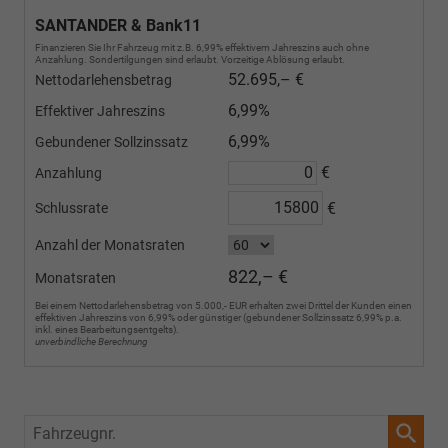
SANTANDER & Bank11
Finanzieren Sie Ihr Fahrzeug mit z.B. 6,99% effektivem Jahreszins auch ohne
Anzahlung. Sondertilgungen sind erlaubt. Vorzeitige Ablösung erlaubt.
52.695,– €
Nettodarlehensbetrag
6,99%
Effektiver Jahreszins
6,99%
Gebundener Sollzinssatz
€
Anzahlung
€
Schlussrate
Anzahl der Monatsraten
822,– €
Monatsraten
Bei einem Nettodarlehensbetrag von 5.000,- EUR erhalten zwei Drittel der Kunden einen
effektiven Jahreszins von 6,99% oder günstiger (gebundener Sollzinssatz 6,99% p.a.
inkl. eines Bearbeitungsentgelts).
unverbindliche Berechnung
Fahrzeugnr.