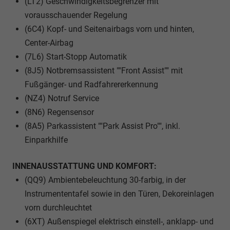
(LT2) Geschwindigkeitsbegrenzer mit
vorausschauender Regelung
(6C4) Kopf- und Seitenairbags vorn und hinten,
Center-Airbag
(7L6) Start-Stopp Automatik
(8J5) Notbremsassistent ""Front Assist"" mit
Fußgänger- und Radfahrererkennung
(NZ4) Notruf Service
(8N6) Regensensor
(8A5) Parkassistent ""Park Assist Pro"", inkl.
Einparkhilfe
INNENAUSSTATTUNG UND KOMFORT:
(QQ9) Ambientebeleuchtung 30-farbig, in der
Instrumententafel sowie in den Türen, Dekoreinlagen
vorn durchleuchtet
(6XT) Außenspiegel elektrisch einstell-, anklapp- und