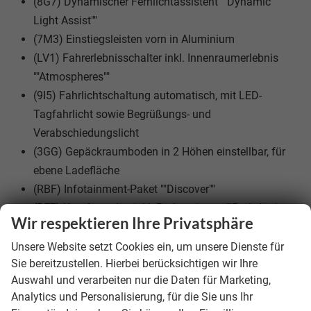
(8G7) Dynamischer Fernlichtassistent ""Dynamic
Light Assist""
(7M3) Einstiegsleisten vorn in Aluminium
(LV1) Fahrerlebnisschalter inkl. Innenraumerlebnis
""Atmospheres""
(9I5) Fahrlichtschaltung automatisch, mit LED-
Tagfahrlicht sowie Begrüßungs- und
Verabschiedungslicht
(3GG) Gepäckraumboden in 2 Höhen einstellbar, für
ebene Ladefläche
(RBF) Infotainment-Paket ""Discover""
(PE7) Komfortpaket inkl. Parkassistent ""Park Assist
Wir respektieren Ihre Privatsphäre
Pro""
(JX1) Kreuzungsassistent
Unsere Website setzt Cookies ein, um unsere Dienste für
Sie bereitzustellen. Hierbei berücksichtigen wir Ihre
(8Q5) Leuchtweitenregulierung dynamisch, mit
Auswahl und verarbeiten nur die Daten für Marketing,
dynamischem Kurvenfahrlicht
Analytics und Personalisierung, für die Sie uns Ihr
(FT4) Memory-Funktion für Parkassistent