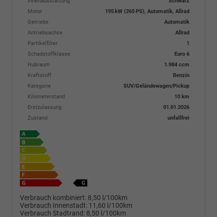
Innenausstattung
Schwarz
Motor
195 kW (265 PS), Automatik, Allrad
Getriebe
Automatik
Antriebsachse
Allrad
Partikelfilter
1
Schadstoffklasse
Euro 6
Hubraum
1.984 ccm
Kraftstoff
Benzin
Kategorie
SUV/Geländewagen/Pickup
Kilometerstand
10 km
Erstzulassung
01.01.2026
Zustand
unfallfrei
Verbrauch kombiniert:
8,50 l/100km
Verbrauch Innenstadt:
11,60 l/100km
Verbrauch Stadtrand:
8,50 l/100km