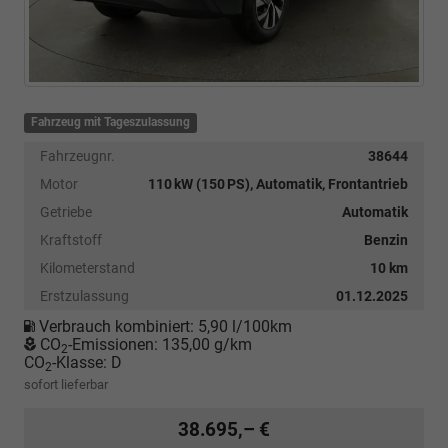
Fahrzeug mit Tageszulassung
Fahrzeugnr.
38644
Motor
110 kW (150 PS), Automatik, Frontantrieb
Getriebe
Automatik
Kraftstoff
Benzin
Kilometerstand
10 km
Erstzulassung
01.12.2025
Verbrauch kombiniert:
5,90 l/100km
CO
-Emissionen:
135,00 g/km
2
CO
-Klasse:
D
2
sofort lieferbar
38.695,– €