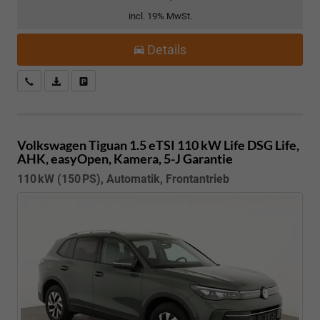
incl. 19% MwSt.
Details
Kostenloser Rückruf-Service
PDF-Datei, Fahrzeugexposé drucken
Fahrzeug parken
Volkswagen Tiguan
1.5 eTSI 110 kW Life DSG Life,
AHK, easyOpen, Kamera, 5-J Garantie
110 kW (150 PS), Automatik, Frontantrieb