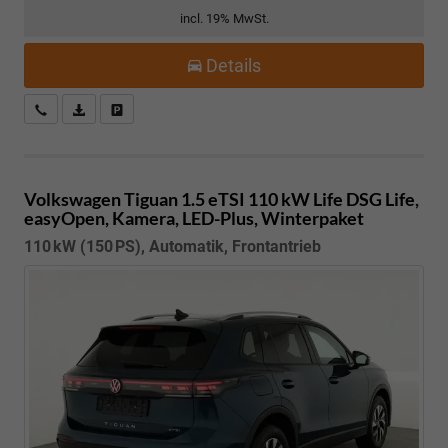
incl. 19% MwSt.
Details
Kostenloser Rückruf-Service
PDF-Datei, Fahrzeugexposé drucken
Fahrzeug parken
Volkswagen Tiguan
1.5 eTSI 110 kW Life DSG Life,
easyOpen, Kamera, LED-Plus, Winterpaket
110 kW (150 PS), Automatik, Frontantrieb