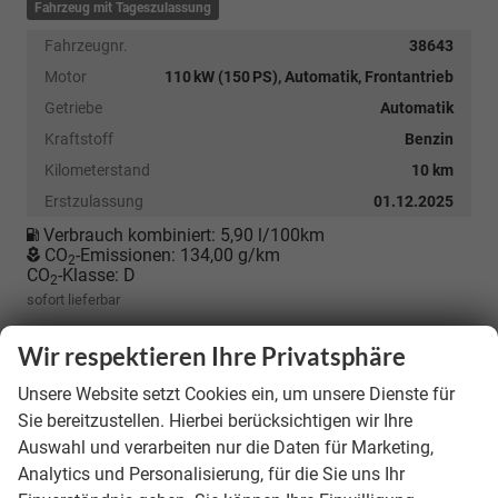
Fahrzeug mit Tageszulassung
Fahrzeugnr.
38643
Motor
110 kW (150 PS), Automatik, Frontantrieb
Getriebe
Automatik
Kraftstoff
Benzin
Kilometerstand
10 km
Erstzulassung
01.12.2025
Verbrauch kombiniert:
5,90 l/100km
CO
-Emissionen:
134,00 g/km
2
CO
-Klasse:
D
2
sofort lieferbar
38.195,– €
Wir respektieren Ihre Privatsphäre
incl. 19% MwSt.
Unsere Website setzt Cookies ein, um unsere Dienste für
Sie bereitzustellen. Hierbei berücksichtigen wir Ihre
Details
Auswahl und verarbeiten nur die Daten für Marketing,
Analytics und Personalisierung, für die Sie uns Ihr
Kostenloser Rückruf-Service
PDF-Datei, Fahrzeugexposé drucken
Fahrzeug parken