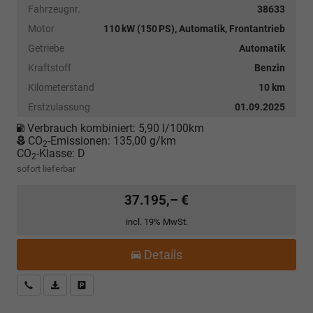
Fahrzeugnr.
38633
Motor
110 kW (150 PS), Automatik, Frontantrieb
Getriebe
Automatik
Kraftstoff
Benzin
Kilometerstand
10 km
Erstzulassung
01.09.2025
Verbrauch kombiniert:
5,90 l/100km
CO
-Emissionen:
135,00 g/km
2
CO
-Klasse:
D
2
sofort lieferbar
37.195,– €
incl. 19% MwSt.
Details
Kostenloser Rückruf-Service
PDF-Datei, Fahrzeugexposé drucken
Fahrzeug parken