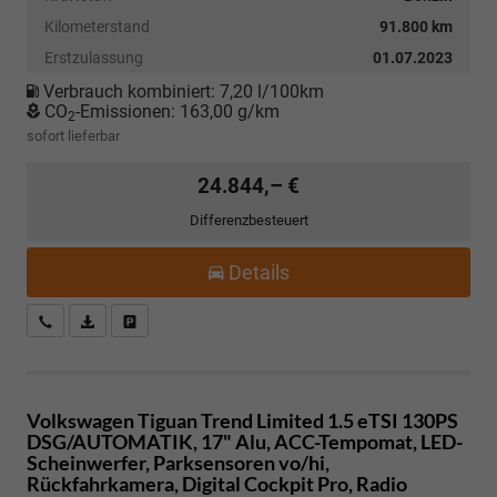
Kilometerstand
91.800 km
Erstzulassung
01.07.2023
Verbrauch kombiniert:
7,20 l/100km
CO
-Emissionen:
163,00 g/km
2
sofort lieferbar
24.844,– €
Differenzbesteuert
Details
Kostenloser Rückruf-Service
PDF-Datei, Fahrzeugexposé drucken
Fahrzeug parken
Volkswagen Tiguan
Trend Limited 1.5 eTSI 130PS
DSG/AUTOMATIK, 17" Alu, ACC-Tempomat, LED-
Scheinwerfer, Parksensoren vo/hi,
Rückfahrkamera, Digital Cockpit Pro, Radio