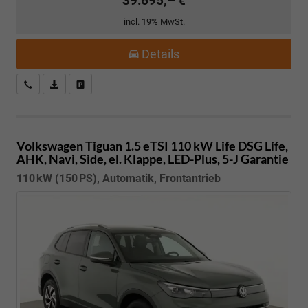
39.695,– €
incl. 19% MwSt.
Details
Kostenloser Rückruf-Service
PDF-Datei, Fahrzeugexposé drucken
Fahrzeug parken
Volkswagen Tiguan
1.5 eTSI 110 kW Life DSG Life,
AHK, Navi, Side, el. Klappe, LED-Plus, 5-J Garantie
110 kW (150 PS), Automatik, Frontantrieb