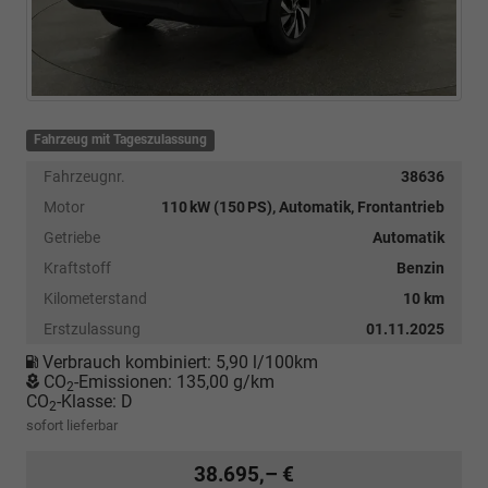
Fahrzeug mit Tageszulassung
Fahrzeugnr.
38636
Motor
110 kW (150 PS), Automatik, Frontantrieb
Getriebe
Automatik
Kraftstoff
Benzin
Kilometerstand
10 km
Erstzulassung
01.11.2025
Verbrauch kombiniert:
5,90 l/100km
CO
-Emissionen:
135,00 g/km
2
CO
-Klasse:
D
2
sofort lieferbar
38.695,– €