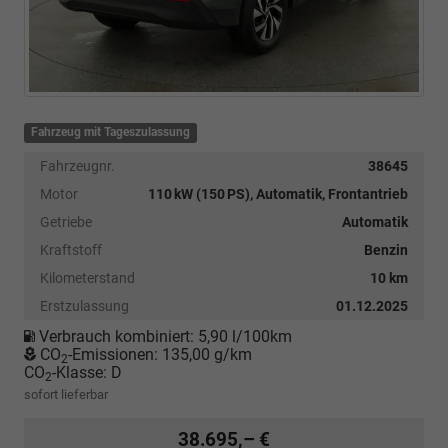
Fahrzeug mit Tageszulassung
Fahrzeugnr.
38645
Motor
110 kW (150 PS), Automatik, Frontantrieb
Getriebe
Automatik
Kraftstoff
Benzin
Kilometerstand
10 km
Erstzulassung
01.12.2025
Verbrauch kombiniert:
5,90 l/100km
CO
-Emissionen:
135,00 g/km
2
CO
-Klasse:
D
2
sofort lieferbar
38.695,– €