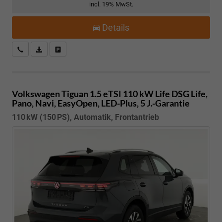
incl. 19% MwSt.
Details
Kostenloser Rückruf-Service
PDF-Datei, Fahrzeugexposé drucken
Fahrzeug parken
Volkswagen Tiguan
1.5 eTSI 110 kW Life DSG Life,
Pano, Navi, EasyOpen, LED-Plus, 5 J.-Garantie
110 kW (150 PS), Automatik, Frontantrieb