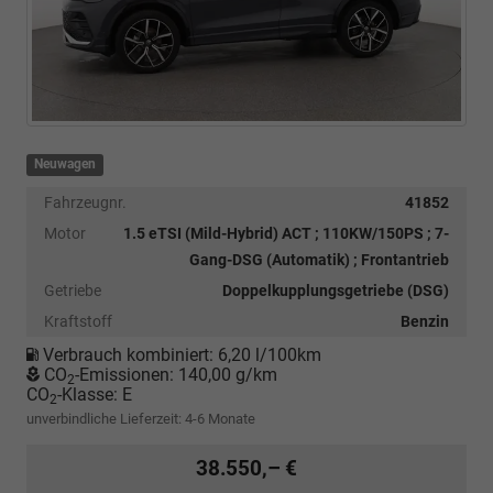
Neuwagen
Fahrzeugnr.
41852
Motor
1.5 eTSI (Mild-Hybrid) ACT ; 110KW/150PS ; 7-
Gang-DSG (Automatik) ; Frontantrieb
Getriebe
Doppelkupplungsgetriebe (DSG)
Kraftstoff
Benzin
Verbrauch kombiniert:
6,20 l/100km
CO
-Emissionen:
140,00 g/km
2
CO
-Klasse:
E
2
unverbindliche Lieferzeit: 4-6 Monate
38.550,– €