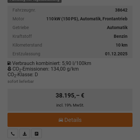
Fahrzeugnr.
38642
Motor
110 kW (150 PS), Automatik, Frontantrieb
Getriebe
Automatik
Kraftstoff
Benzin
Kilometerstand
10 km
Erstzulassung
01.12.2025
Verbrauch kombiniert:
5,90 l/100km
CO
-Emissionen:
134,00 g/km
2
CO
-Klasse:
D
2
sofort lieferbar
38.195,– €
incl. 19% MwSt.
Details
Kostenloser Rückruf-Service
PDF-Datei, Fahrzeugexposé drucken
Fahrzeug parken