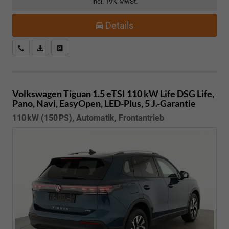
incl. 19% MwSt.
Details
Kostenloser Rückruf-Service
PDF-Datei, Fahrzeugexposé drucken
Fahrzeug parken
Volkswagen Tiguan
1.5 eTSI 110 kW Life DSG Life,
Pano, Navi, EasyOpen, LED-Plus, 5 J.-Garantie
110 kW (150 PS), Automatik, Frontantrieb