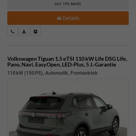
incl. 19% MwSt.
Details
Kostenloser Rückruf-Service
PDF-Datei, Fahrzeugexposé drucken
Fahrzeug parken
Volkswagen Tiguan
1.5 eTSI 110 kW Life DSG Life,
Pano, Navi, EasyOpen, LED-Plus, 5 J.-Garantie
110 kW (150 PS), Automatik, Frontantrieb