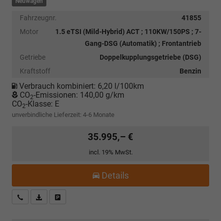
Neuwagen
Fahrzeugnr.
41855
Motor
1.5 eTSI (Mild-Hybrid) ACT ; 110KW/150PS ; 7-
Gang-DSG (Automatik) ; Frontantrieb
Getriebe
Doppelkupplungsgetriebe (DSG)
Kraftstoff
Benzin
Verbrauch kombiniert:
6,20 l/100km
CO
-Emissionen:
140,00 g/km
2
CO
-Klasse:
E
2
unverbindliche Lieferzeit: 4-6 Monate
35.995,– €
incl. 19% MwSt.
Details
Kostenloser Rückruf-Service
PDF-Datei, Fahrzeugexposé drucken
Fahrzeug parken