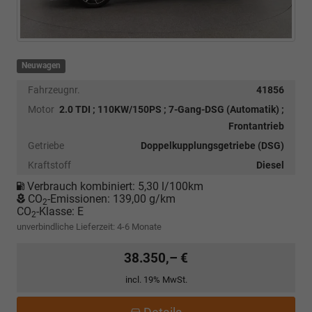
Neuwagen
Fahrzeugnr.
41856
Motor
2.0 TDI ; 110KW/150PS ; 7-Gang-DSG (Automatik) ;
Frontantrieb
Getriebe
Doppelkupplungsgetriebe (DSG)
Kraftstoff
Diesel
Verbrauch kombiniert:
5,30 l/100km
CO
-Emissionen:
139,00 g/km
2
CO
-Klasse:
E
2
unverbindliche Lieferzeit: 4-6 Monate
38.350,– €
incl. 19% MwSt.