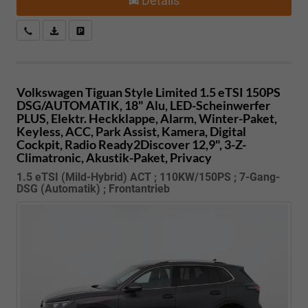
Details
Kostenloser Rückruf-Service
PDF-Datei, Fahrzeugexposé drucken
Fahrzeug parken
Volkswagen Tiguan
Style Limited 1.5 eTSI 150PS
DSG/AUTOMATIK, 18" Alu, LED-Scheinwerfer
PLUS, Elektr. Heckklappe, Alarm, Winter-Paket,
Keyless, ACC, Park Assist, Kamera, Digital
Cockpit, Radio Ready2Discover 12,9", 3-Z-
Climatronic, Akustik-Paket, Privacy
1.5 eTSI (Mild-Hybrid) ACT ; 110KW/150PS ; 7-Gang-
DSG (Automatik) ; Frontantrieb