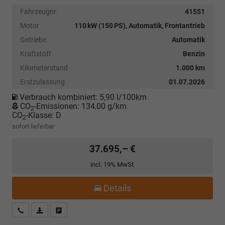
Fahrzeugnr.
41551
Motor
110 kW (150 PS), Automatik, Frontantrieb
Getriebe
Automatik
Kraftstoff
Benzin
Kilometerstand
1.000 km
Erstzulassung
01.07.2026
Verbrauch kombiniert:
5,90 l/100km
CO
-Emissionen:
134,00 g/km
2
CO
-Klasse:
D
2
sofort lieferbar
37.695,– €
incl. 19% MwSt.
Details
Kostenloser Rückruf-Service
PDF-Datei, Fahrzeugexposé drucken
Fahrzeug parken