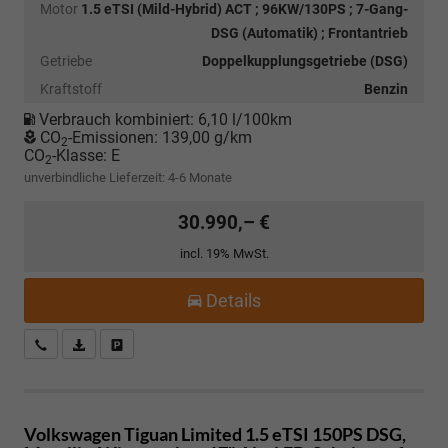
Motor
1.5 eTSI (Mild-Hybrid) ACT ; 96KW/130PS ; 7-Gang-
DSG (Automatik) ; Frontantrieb
Getriebe
Doppelkupplungsgetriebe (DSG)
Kraftstoff
Benzin
Verbrauch kombiniert:
6,10 l/100km
CO
-Emissionen:
139,00 g/km
2
CO
-Klasse:
E
2
unverbindliche Lieferzeit: 4-6 Monate
30.990,– €
incl. 19% MwSt.
Details
Kostenloser Rückruf-Service
PDF-Datei, Fahrzeugexposé drucken
Fahrzeug parken
Volkswagen Tiguan
Limited 1.5 eTSI 150PS DSG,