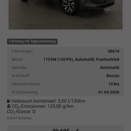
Fahrzeug mit Tageszulassung
Fahrzeugnr.
38674
Motor
110 kW (150 PS), Automatik, Frontantrieb
Getriebe
Automatik
Kraftstoff
Benzin
Kilometerstand
10 km
Erstzulassung
01.04.2026
Verbrauch kombiniert:
5,90 l/100km
CO
-Emissionen:
135,00 g/km
2
CO
-Klasse:
D
2
sofort lieferbar