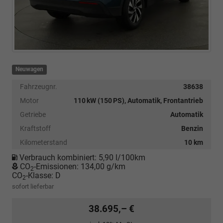
Neuwagen
Fahrzeugnr.
38638
Motor
110 kW (150 PS), Automatik, Frontantrieb
Getriebe
Automatik
Kraftstoff
Benzin
Kilometerstand
10 km
Verbrauch kombiniert:
5,90 l/100km
CO
-Emissionen:
134,00 g/km
2
CO
-Klasse:
D
2
sofort lieferbar
38.695,– €