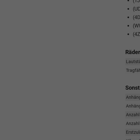
(1J
(UD
(4D
(WW
(4Z
Räder
Lautstä
Tragfäh
Sonst
Anhäng
Anhäng
Anzahl 
Anzahl
Erstzu