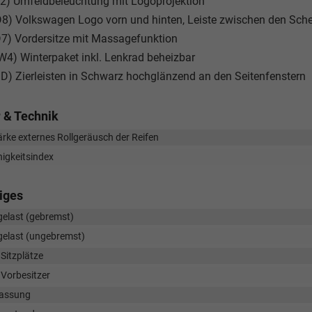
2) Umfeldbeleuchtung mit Logoprojektion
8) Volkswagen Logo vorn und hinten, Leiste zwischen den Sche
7) Vordersitze mit Massagefunktion
4) Winterpaket inkl. Lenkrad beheizbar
D) Zierleisten in Schwarz hochglänzend an den Seitenfenstern
 & Technik
rke externes Rollgeräusch der Reifen
igkeitsindex
iges
elast (gebremst)
elast (ungebremst)
Sitzplätze
 Vorbesitzer
lassung