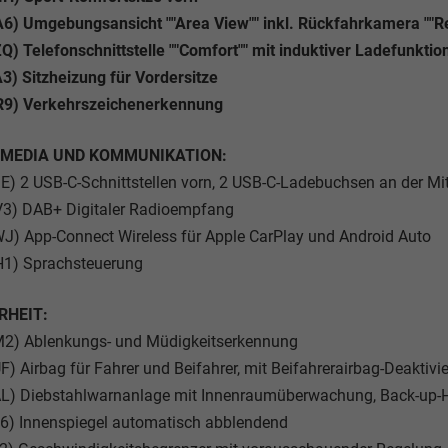
6) Umgebungsansicht ""Area View"" inkl. Rückfahrkamera ""R
Q) Telefonschnittstelle ""Comfort"" mit induktiver Ladefunkti
3) Sitzheizung für Vordersitze
R9) Verkehrszeichenerkennung
IMEDIA UND KOMMUNIKATION:
E) 2 USB-C-Schnittstellen vorn, 2 USB-C-Ladebuchsen an der Mit
V3) DAB+ Digitaler Radioempfang
J) App-Connect Wireless für Apple CarPlay und Android Auto
H1) Sprachsteuerung
RHEIT:
M2) Ablenkungs- und Müdigkeitserkennung
F) Airbag für Fahrer und Beifahrer, mit Beifahrerairbag-Deaktivi
AL) Diebstahlwarnanlage mit Innenraumüberwachung, Back-up-
6) Innenspiegel automatisch abblendend