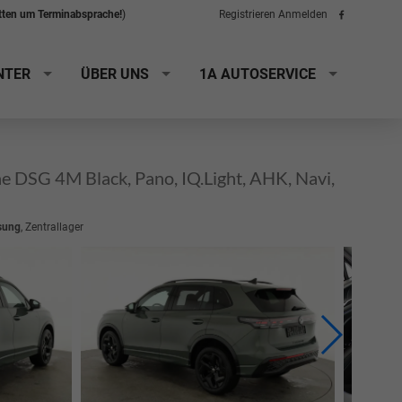
itten um Terminabsprache!
)
Registrieren
Anmelden
Folge
uns
auf
Facebook
NTER
ÜBER UNS
1A AUTOSERVICE
 DSG 4M Black, Pano, IQ.Light, AHK, Navi,
sung
, Zentrallager