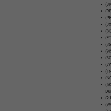
(8I
(RB
(PE
(JX
(8Q
(FT
(3G
(9I
(3
(7
(1N
(N0
(5K
Du
(2J
(V