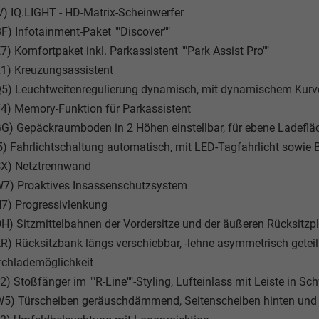
V) IQ.LIGHT - HD-Matrix-Scheinwerfer
F) Infotainment-Paket ""Discover""
7) Komfortpaket inkl. Parkassistent ""Park Assist Pro""
1) Kreuzungsassistent
5) Leuchtweitenregulierung dynamisch, mit dynamischem Kurve
4) Memory-Funktion für Parkassistent
G) Gepäckraumboden in 2 Höhen einstellbar, für ebene Ladeflä
5) Fahrlichtschaltung automatisch, mit LED-Tagfahrlicht sowie
CX) Netztrennwand
W7) Proaktives Insassenschutzsystem
7) Progressivlenkung
H) Sitzmittelbahnen der Vordersitze und der äußeren Rücksitzplät
R) Rücksitzbank längs verschiebbar, -lehne asymmetrisch geteilt
rchlademöglichkeit
2) Stoßfänger im ""R-Line""-Styling, Lufteinlass mit Leiste in 
W5) Türscheiben geräuschdämmend, Seitenscheiben hinten und