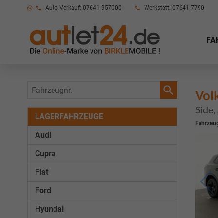
Auto-Verkauf: 07641-957000
Werkstatt: 07641-7790
FA
Fahrzeugnr.
Vol
Side,
LAGERFAHRZEUGE
Fahrzeug
Audi
Cupra
Fiat
Ford
Hyundai