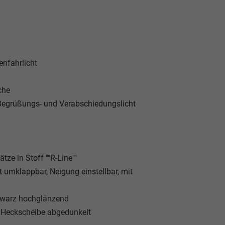
nfahrlicht
che
 Begrüßungs- und Verabschiedungslicht
ze in Stoff ""R-Line""
 umklappbar, Neigung einstellbar, mit
Schwarz hochglänzend
 Heckscheibe abgedunkelt