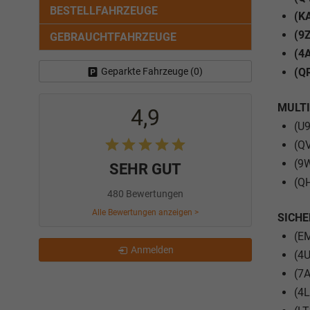
BESTELLFAHRZEUGE
(KA
(9Z
GEBRAUCHTFAHRZEUGE
(4A
Geparkte Fahrzeuge (
0
)
(Q
MULT
4,9
(U9
(Q
(9W
SEHR GUT
(Q
480 Bewertungen
Alle Bewertungen anzeigen >
SICHE
(E
Anmelden
(4U
(7
(4L