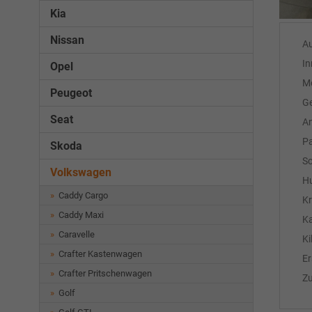
Kia
Nissan
A
In
Opel
M
Peugeot
Ge
Seat
An
Pa
Skoda
Sc
Volkswagen
H
Caddy Cargo
Kr
Caddy Maxi
Ka
Caravelle
Ki
Crafter Kastenwagen
Er
Crafter Pritschenwagen
Z
Golf