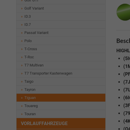
Golf GTI
Golf Variant
ID.3
ID.7
Passat Variant
Besc
Polo
T-Cross
HIGHL
T-Roc
(5I
T7 Multivan
(1M
T7 Transporter Kastenwagen
(PF
Taigo
(7J
(7
Tayron
(6I
Tiguan
(3
Touareg
(79
Touran
(4K
VORLAUFFAHRZEUGE
(Q4