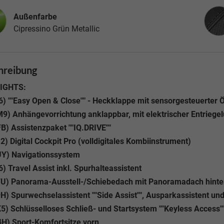
Inne
Außenfarbe
Cipressino Grün Metallic
hreibung
IGHTS:
6) ""Easy Open & Close"" - Heckklappe mit sensorgesteuerter 
9) Anhängevorrichtung anklappbar, mit elektrischer Entriegelu
B) Assistenzpaket ""IQ.DRIVE""
2) Digital Cockpit Pro (volldigitales Kombiinstrument)
UY) Navigationssystem
6) Travel Assist inkl. Spurhalteassistent
FU) Panorama-Ausstell-/Schiebedach mit Panoramadach hinte
H) Spurwechselassistent ""Side Assist"", Ausparkassistent u
5) Schlüsselloses Schließ- und Startsystem ""Keyless Access
H) Sport-Komfortsitze vorn