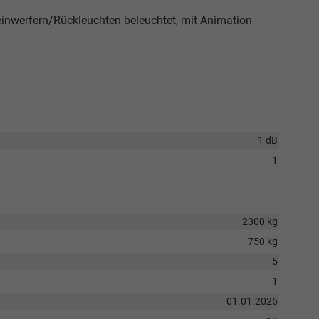
inwerfern/Rückleuchten beleuchtet, mit Animation
1 dB
1
2300 kg
750 kg
5
1
01.01.2026