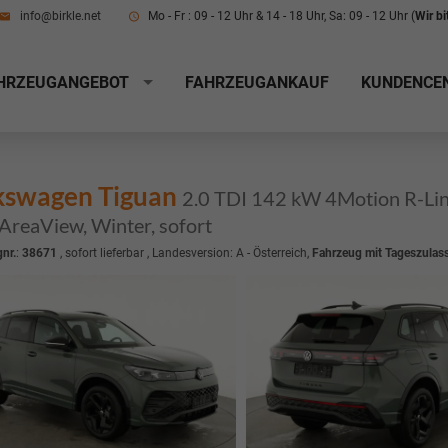
info@birkle.net
Mo - Fr : 09 - 12 Uhr & 14 - 18 Uhr, Sa: 09 - 12 Uhr (
Wir b
HRZEUGANGEBOT
FAHRZEUGANKAUF
KUNDENCE
kswagen Tiguan
2.0 TDI 142 kW 4Motion R-Line
 AreaView, Winter, sofort
nr.
:
38671
,
sofort lieferbar
, Landesversion: A - Österreich,
Fahrzeug mit Tageszulas