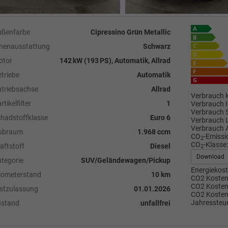
ußenfarbe
Cipressino Grün Metallic
nenausstattung
Schwarz
otor
142 kW (193 PS), Automatik, Allrad
triebe
Automatik
triebsachse
Allrad
Verbrauch k
rtikelfilter
1
Verbrauch I
Verbrauch 
hadstoffklasse
Euro 6
Verbrauch 
Verbrauch 
ubraum
1.968 ccm
CO
-Emissi
2
CO
-Klasse:
aftstoff
Diesel
2
Download
tegorie
SUV/Geländewagen/Pickup
Energiekost
lometerstand
10 km
CO2 Kosten 
CO2 Kosten 
stzulassung
01.01.2026
CO2 Kosten
Jahressteue
ustand
unfallfrei