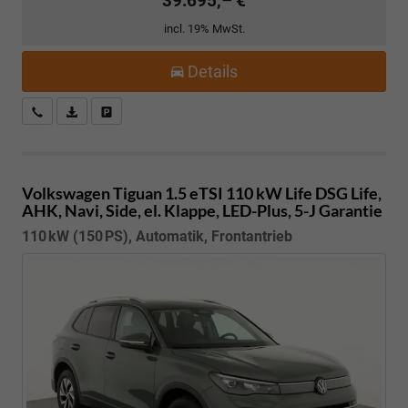
39.695,– €
incl. 19% MwSt.
Details
Kostenloser Rückruf-Service
PDF-Datei, Fahrzeugexposé drucken
Fahrzeug parken
Volkswagen Tiguan
1.5 eTSI 110 kW Life DSG Life,
AHK, Navi, Side, el. Klappe, LED-Plus, 5-J Garantie
110 kW (150 PS), Automatik, Frontantrieb