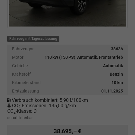
Fahrzeug mit Tageszulassung
Fahrzeugnr.
38636
Motor
110 kW (150 PS), Automatik, Frontantrieb
Getriebe
Automatik
Kraftstoff
Benzin
Kilometerstand
10 km
Erstzulassung
01.11.2025
Verbrauch kombiniert:
5,90 l/100km
CO
-Emissionen:
135,00 g/km
2
CO
-Klasse:
D
2
sofort lieferbar
38.695,– €