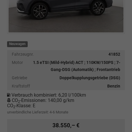
Neuwagen
Fahrzeugnr.
41852
Motor
1.5 eTSI (Mild-Hybrid) ACT ; 110KW/150PS ; 7-
Gang-DSG (Automatik) ; Frontantrieb
Getriebe
Doppelkupplungsgetriebe (DSG)
Kraftstoff
Benzin
Verbrauch kombiniert:
6,20 l/100km
CO
-Emissionen:
140,00 g/km
2
CO
-Klasse:
E
2
unverbindliche Lieferzeit: 4-6 Monate
38.550,– €