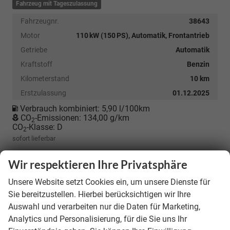
Fahrzeug mit Tageszulassung
Fahrzeugnr.
38643
Motor
110 kW (150 PS), Automatik, Frontantrieb
Getriebe
Automatik
Kraftstoff
Benzin
Kilometerstand
10 km
Erstzulassung
01.12.2025
Verbrauch kombiniert:
5,90 l/100km
CO
-Emissionen:
134,00 g/km
2
CO
-Klasse:
D
2
sofort lieferbar
38.195,– €
Wir respektieren Ihre Privatsphäre
incl. 19% MwSt.
Unsere Website setzt Cookies ein, um unsere Dienste für
Sie bereitzustellen. Hierbei berücksichtigen wir Ihre
Details
Auswahl und verarbeiten nur die Daten für Marketing,
Analytics und Personalisierung, für die Sie uns Ihr
Kostenloser Rückruf-Service
PDF-Datei, Fahrzeugexposé drucken
Fahrzeug parken