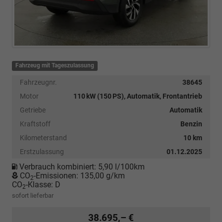
Fahrzeug mit Tageszulassung
Fahrzeugnr.
38645
Motor
110 kW (150 PS), Automatik, Frontantrieb
Getriebe
Automatik
Kraftstoff
Benzin
Kilometerstand
10 km
Erstzulassung
01.12.2025
Verbrauch kombiniert:
5,90 l/100km
CO
-Emissionen:
135,00 g/km
2
CO
-Klasse:
D
2
sofort lieferbar
38.695,– €