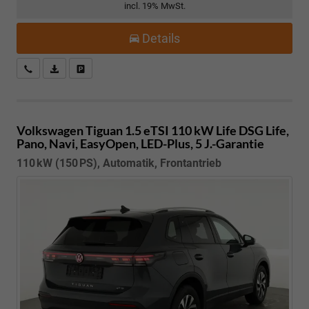
incl. 19% MwSt.
Details
Kostenloser Rückruf-Service
PDF-Datei, Fahrzeugexposé drucken
Fahrzeug parken
Volkswagen Tiguan
1.5 eTSI 110 kW Life DSG Life,
Pano, Navi, EasyOpen, LED-Plus, 5 J.-Garantie
110 kW (150 PS), Automatik, Frontantrieb