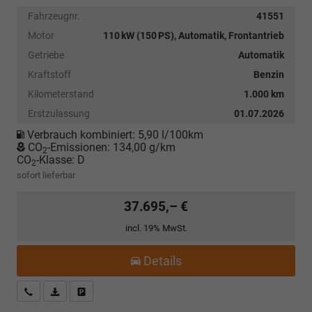
Fahrzeugnr.
41551
Motor
110 kW (150 PS), Automatik, Frontantrieb
Getriebe
Automatik
Kraftstoff
Benzin
Kilometerstand
1.000 km
Erstzulassung
01.07.2026
Verbrauch kombiniert:
5,90 l/100km
CO
-Emissionen:
134,00 g/km
2
CO
-Klasse:
D
2
sofort lieferbar
37.695,– €
incl. 19% MwSt.
Details
Kostenloser Rückruf-Service
PDF-Datei, Fahrzeugexposé drucken
Fahrzeug parken