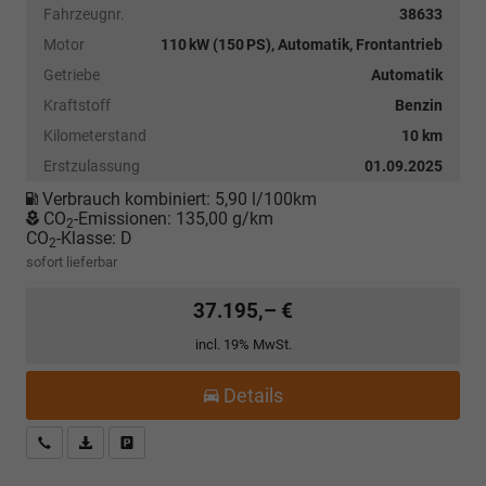
Fahrzeugnr.
38633
Motor
110 kW (150 PS), Automatik, Frontantrieb
Getriebe
Automatik
Kraftstoff
Benzin
Kilometerstand
10 km
Erstzulassung
01.09.2025
Verbrauch kombiniert:
5,90 l/100km
CO
-Emissionen:
135,00 g/km
2
CO
-Klasse:
D
2
sofort lieferbar
37.195,– €
incl. 19% MwSt.
Details
Kostenloser Rückruf-Service
PDF-Datei, Fahrzeugexposé drucken
Fahrzeug parken