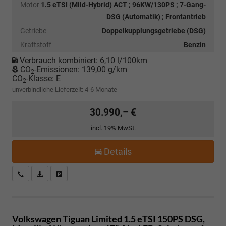
Motor
1.5 eTSI (Mild-Hybrid) ACT ; 96KW/130PS ; 7-Gang-
DSG (Automatik) ; Frontantrieb
Getriebe
Doppelkupplungsgetriebe (DSG)
Kraftstoff
Benzin
Verbrauch kombiniert:
6,10 l/100km
CO
-Emissionen:
139,00 g/km
2
CO
-Klasse:
E
2
unverbindliche Lieferzeit: 4-6 Monate
30.990,– €
incl. 19% MwSt.
Details
Kostenloser Rückruf-Service
PDF-Datei, Fahrzeugexposé drucken
Fahrzeug parken
Volkswagen Tiguan
Limited 1.5 eTSI 150PS DSG,