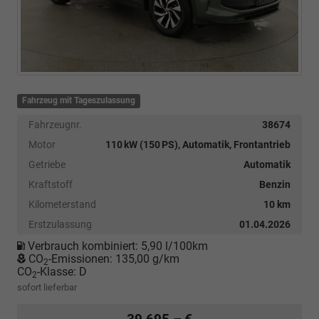
Fahrzeug mit Tageszulassung
Fahrzeugnr.
38674
Motor
110 kW (150 PS), Automatik, Frontantrieb
Getriebe
Automatik
Kraftstoff
Benzin
Kilometerstand
10 km
Erstzulassung
01.04.2026
Verbrauch kombiniert:
5,90 l/100km
CO
-Emissionen:
135,00 g/km
2
CO
-Klasse:
D
2
sofort lieferbar