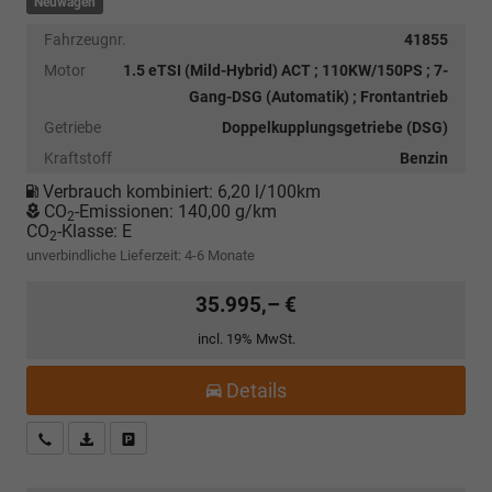
Neuwagen
Fahrzeugnr.
41855
Motor
1.5 eTSI (Mild-Hybrid) ACT ; 110KW/150PS ; 7-
Gang-DSG (Automatik) ; Frontantrieb
Getriebe
Doppelkupplungsgetriebe (DSG)
Kraftstoff
Benzin
Verbrauch kombiniert:
6,20 l/100km
CO
-Emissionen:
140,00 g/km
2
CO
-Klasse:
E
2
unverbindliche Lieferzeit: 4-6 Monate
35.995,– €
incl. 19% MwSt.
Details
Kostenloser Rückruf-Service
PDF-Datei, Fahrzeugexposé drucken
Fahrzeug parken