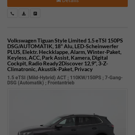
Details
Kostenloser Rückruf-Service
PDF-Datei, Fahrzeugexposé drucken
Fahrzeug parken
Volkswagen Tiguan
Style Limited 1.5 eTSI 150PS
DSG/AUTOMATIK, 18" Alu, LED-Scheinwerfer
PLUS, Elektr. Heckklappe, Alarm, Winter-Paket,
Keyless, ACC, Park Assist, Kamera, Digital
Cockpit, Radio Ready2Discover 12,9", 3-Z-
Climatronic, Akustik-Paket, Privacy
1.5 eTSI (Mild-Hybrid) ACT ; 110KW/150PS ; 7-Gang-
DSG (Automatik) ; Frontantrieb