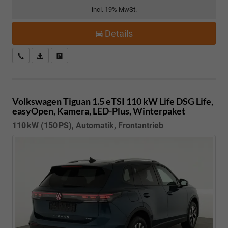
incl. 19% MwSt.
Details
Kostenloser Rückruf-Service
PDF-Datei, Fahrzeugexposé drucken
Fahrzeug parken
Volkswagen Tiguan
1.5 eTSI 110 kW Life DSG Life,
easyOpen, Kamera, LED-Plus, Winterpaket
110 kW (150 PS), Automatik, Frontantrieb