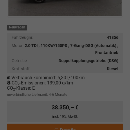
Neuwagen
Fahrzeugnr.
41856
Motor
2.0 TDI ; 110KW/150PS ; 7-Gang-DSG (Automatik) ;
Frontantrieb
Getriebe
Doppelkupplungsgetriebe (DSG)
Kraftstoff
Diesel
Verbrauch kombiniert:
5,30 l/100km
CO
-Emissionen:
139,00 g/km
2
CO
-Klasse:
E
2
unverbindliche Lieferzeit: 4-6 Monate
38.350,– €
incl. 19% MwSt.