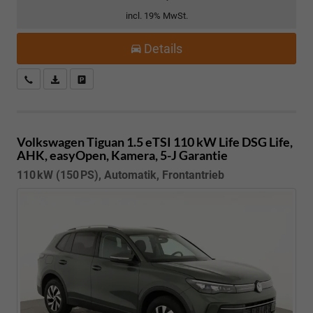
incl. 19% MwSt.
Details
Kostenloser Rückruf-Service
PDF-Datei, Fahrzeugexposé drucken
Fahrzeug parken
Volkswagen Tiguan
1.5 eTSI 110 kW Life DSG Life,
AHK, easyOpen, Kamera, 5-J Garantie
110 kW (150 PS), Automatik, Frontantrieb