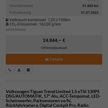
Kilometerstand
91.800 km
Erstzulassung
01.07.2023
Verbrauch kombiniert:
7,20 l/100km
CO
-Emissionen:
163,00 g/km
2
sofort lieferbar
24.844,– €
Differenzbesteuert
Details
Kostenloser Rückruf-Service
PDF-Datei, Fahrzeugexposé drucken
Fahrzeug parken
Volkswagen Tiguan
Trend Limited 1.5 eTSI 130PS
DSG/AUTOMATIK, 17" Alu, ACC-Tempomat, LED-
Scheinwerfer, Parksensoren vo/hi,
Rückfahrkamera, Digital Cockpit Pro, Radio