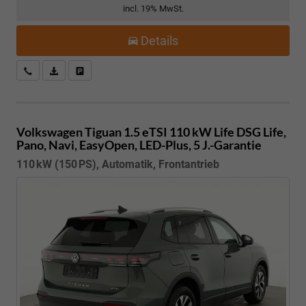
incl. 19% MwSt.
Details
Kostenloser Rückruf-Service
PDF-Datei, Fahrzeugexposé drucken
Fahrzeug parken
Volkswagen Tiguan
1.5 eTSI 110 kW Life DSG Life,
Pano, Navi, EasyOpen, LED-Plus, 5 J.-Garantie
110 kW (150 PS), Automatik, Frontantrieb