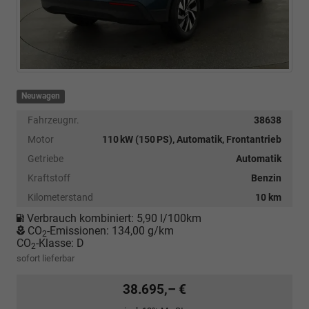
Neuwagen
Fahrzeugnr.
38638
Motor
110 kW (150 PS), Automatik, Frontantrieb
Getriebe
Automatik
Kraftstoff
Benzin
Kilometerstand
10 km
Verbrauch kombiniert:
5,90 l/100km
CO
-Emissionen:
134,00 g/km
2
CO
-Klasse:
D
2
sofort lieferbar
38.695,– €