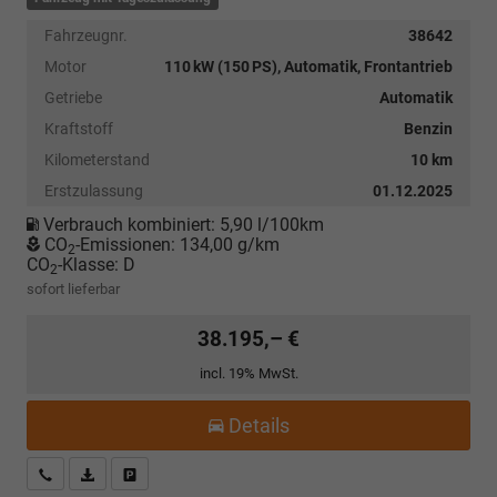
Fahrzeugnr.
38642
Motor
110 kW (150 PS), Automatik, Frontantrieb
Getriebe
Automatik
Kraftstoff
Benzin
Kilometerstand
10 km
Erstzulassung
01.12.2025
Verbrauch kombiniert:
5,90 l/100km
CO
-Emissionen:
134,00 g/km
2
CO
-Klasse:
D
2
sofort lieferbar
38.195,– €
incl. 19% MwSt.
Details
Kostenloser Rückruf-Service
PDF-Datei, Fahrzeugexposé drucken
Fahrzeug parken