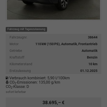
Fahrzeug mit Tageszulassung
Fahrzeugnr.
38644
Motor
110 kW (150 PS), Automatik, Frontantrieb
Getriebe
Automatik
Kraftstoff
Benzin
Kilometerstand
10 km
Erstzulassung
01.12.2025
Verbrauch kombiniert:
5,90 l/100km
CO
-Emissionen:
135,00 g/km
2
CO
-Klasse:
D
2
sofort lieferbar
38.695,– €