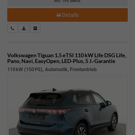
incl. 19% MwSt.
Details
Kostenloser Rückruf-Service
PDF-Datei, Fahrzeugexposé drucken
Fahrzeug parken
Volkswagen Tiguan
1.5 eTSI 110 kW Life DSG Life,
Pano, Navi, EasyOpen, LED-Plus, 5 J.-Garantie
110 kW (150 PS), Automatik, Frontantrieb