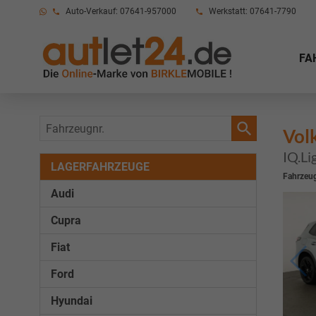
Auto-Verkauf: 07641-957000
Werkstatt: 07641-7790
FA
Fahrzeugnr.
Vol
IQ.Li
LAGERFAHRZEUGE
Fahrzeug
Audi
Cupra
Fiat
Ford
Hyundai