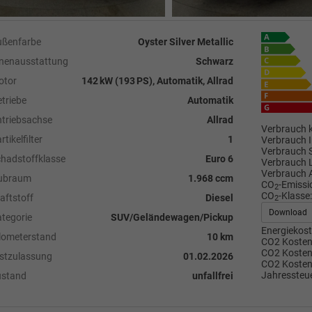
ußenfarbe
Oyster Silver Metallic
nenausstattung
Schwarz
otor
142 kW (193 PS), Automatik, Allrad
triebe
Automatik
triebsachse
Allrad
Verbrauch k
rtikelfilter
1
Verbrauch I
Verbrauch 
hadstoffklasse
Euro 6
Verbrauch 
Verbrauch 
ubraum
1.968 ccm
CO
-Emissi
2
CO
-Klasse:
aftstoff
Diesel
2
Download
tegorie
SUV/Geländewagen/Pickup
Energiekost
lometerstand
10 km
CO2 Kosten 
CO2 Kosten 
stzulassung
01.02.2026
CO2 Kosten
Jahressteue
ustand
unfallfrei