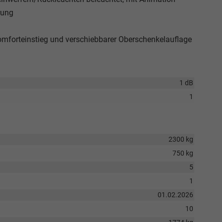
rung
 Komforteinstieg und verschiebbarer Oberschenkelauflage
1 dB
1
2300 kg
750 kg
5
1
01.02.2026
10