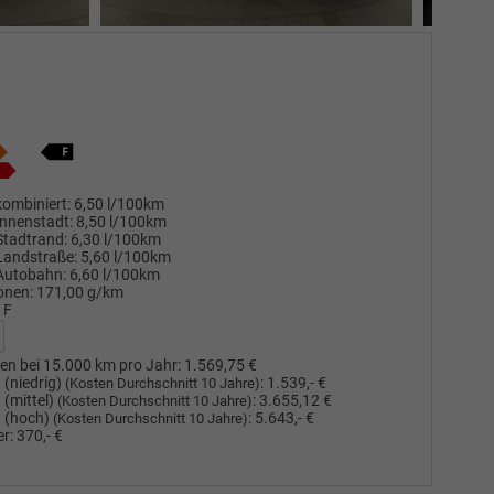
ombiniert:
6,50 l/100km
nnenstadt:
8,50 l/100km
Stadtrand:
6,30 l/100km
Landstraße:
5,60 l/100km
Autobahn:
6,60 l/100km
onen:
171,00 g/km
F
en bei 15.000 km pro Jahr:
1.569,75 €
(niedrig)
:
1.539,- €
(Kosten Durchschnitt 10 Jahre)
(mittel)
:
3.655,12 €
(Kosten Durchschnitt 10 Jahre)
 (hoch)
:
5.643,- €
(Kosten Durchschnitt 10 Jahre)
r:
370,- €