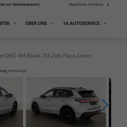
itten um Terminabsprache!
)
Registrieren
Anmelden
Folge
uns
auf
Facebook
NTER
ÜBER UNS
1A AUTOSERVICE
 DSG 4M Black, 20-Zoll, Pano, Leder,
sung
, Zentrallager