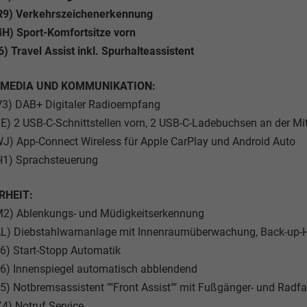
R9) Verkehrszeichenerkennung
H) Sport-Komfortsitze vorn
6) Travel Assist inkl. Spurhalteassistent
IMEDIA UND KOMMUNIKATION:
V3) DAB+ Digitaler Radioempfang
E) 2 USB-C-Schnittstellen vorn, 2 USB-C-Ladebuchsen an der Mit
J) App-Connect Wireless für Apple CarPlay und Android Auto
H1) Sprachsteuerung
RHEIT:
M2) Ablenkungs- und Müdigkeitserkennung
AL) Diebstahlwarnanlage mit Innenraumüberwachung, Back-up-
6) Start-Stopp Automatik
6) Innenspiegel automatisch abblendend
5) Notbremsassistent ""Front Assist"" mit Fußgänger- und Radf
4) Notruf Service