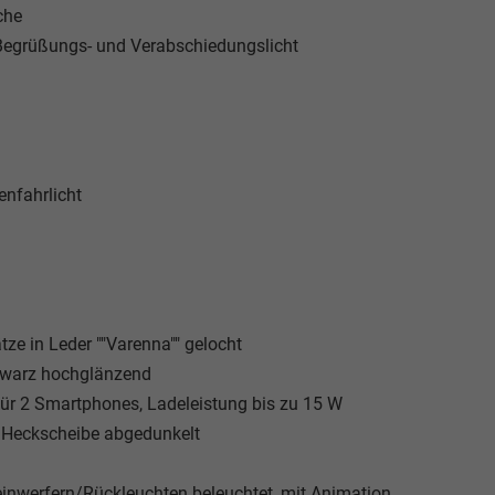
che
 Begrüßungs- und Verabschiedungslicht
nfahrlicht
tze in Leder ""Varenna"" gelocht
Schwarz hochglänzend
 für 2 Smartphones, Ladeleistung bis zu 15 W
 Heckscheibe abgedunkelt
inwerfern/Rückleuchten beleuchtet, mit Animation