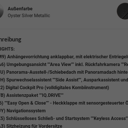
Inne
Außenfarbe
Oyster Silver Metallic
hreibung
IGHTS:
9) Anhängevorrichtung anklappbar, mit elektrischer Entriegelu
6) Umgebungsansicht ""Area View"" inkl. Rückfahrkamera ""R
FU) Panorama-Ausstell-/Schiebedach mit Panoramadach hinte
H) Spurwechselassistent ""Side Assist"", Ausparkassistent u
2) Digital Cockpit Pro (volldigitales Kombiinstrument)
B) Assistenzpaket ""IQ.DRIVE""
6) ""Easy Open & Close"" - Heckklappe mit sensorgesteuerter 
UY) Navigationssystem
5) Schlüsselloses Schließ- und Startsystem ""Keyless Access
3) Sitzheizung für Vordersitze