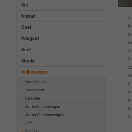
Kia
Nissan
A
In
Opel
M
Peugeot
Ge
Seat
An
Pa
Skoda
Sc
Volkswagen
H
Caddy Cargo
Kr
Caddy Maxi
Ka
Caravelle
Ki
Crafter Kastenwagen
Er
Crafter Pritschenwagen
Z
Golf
Golf GTI