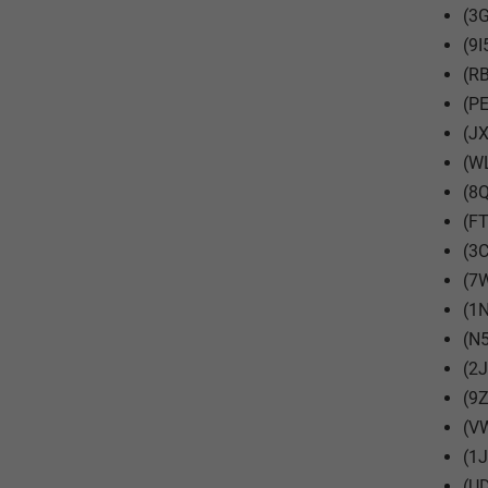
(3G
(9I
(RB
(PE
(JX
(WL
(8Q
(FT
(3
(7
(1N
(N5
(2J
(9Z
(V
(1J
(UD