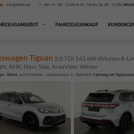
info@birkle.net
Mo - Fr : 09 - 12 Uhr & 14 - 18 Uhr, Sa: 09 - 12 Uhr (
Wir b
HRZEUGANGEBOT
FAHRZEUGANKAUF
KUNDENCE
kswagen Tiguan
2.0 TDI 142 kW 4Motion R-Line
ght, AHK, Navi, Side, AreaView, Winter
nr.
:
38664
,
sofort lieferbar
, Landesversion: A - Österreich,
Fahrzeug mit Tageszulas