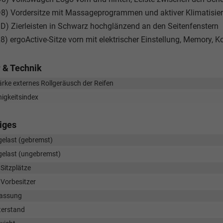
8) Vordersitze mit Massageprogrammen und aktiver Klimatisie
D) Zierleisten in Schwarz hochglänzend an den Seitenfenstern
8) ergoActive-Sitze vorn mit elektrischer Einstellung, Memory,
 & Technik
rke externes Rollgeräusch der Reifen
igkeitsindex
iges
elast (gebremst)
elast (ungebremst)
Sitzplätze
 Vorbesitzer
lassung
terstand