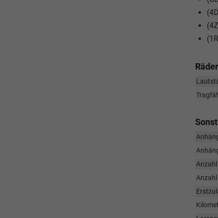
(4D
(4Z
(1R
Räder
Lautstä
Tragfäh
Sonst
Anhäng
Anhäng
Anzahl 
Anzahl
Erstzu
Kilome