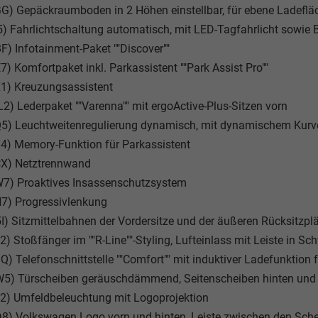
G) Gepäckraumboden in 2 Höhen einstellbar, für ebene Ladeflä
5) Fahrlichtschaltung automatisch, mit LED-Tagfahrlicht sowie
F) Infotainment-Paket ""Discover""
7) Komfortpaket inkl. Parkassistent ""Park Assist Pro""
1) Kreuzungsassistent
2) Lederpaket ""Varenna"" mit ergoActive-Plus-Sitzen vorn
5) Leuchtweitenregulierung dynamisch, mit dynamischem Kurve
4) Memory-Funktion für Parkassistent
CX) Netztrennwand
W7) Proaktives Insassenschutzsystem
7) Progressivlenkung
I) Sitzmittelbahnen der Vordersitze und der äußeren Rücksitzplä
2) Stoßfänger im ""R-Line""-Styling, Lufteinlass mit Leiste in 
Q) Telefonschnittstelle ""Comfort"" mit induktiver Ladefunktion
W5) Türscheiben geräuschdämmend, Seitenscheiben hinten und
2) Umfeldbeleuchtung mit Logoprojektion
8) Volkswagen Logo vorn und hinten, Leiste zwischen den Sche