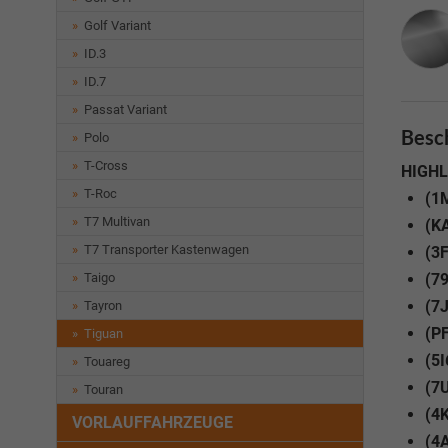
Golf Variant
ID.3
ID.7
Passat Variant
Besc
Polo
T-Cross
HIGHL
T-Roc
(1M
T7 Multivan
(KA
T7 Transporter Kastenwagen
(3
Taigo
(79
(7J
Tayron
(PF
Tiguan
(5I
Touareg
(7
Touran
(4K
VORLAUFFAHRZEUGE
(4A