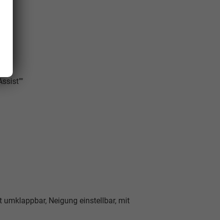
n R
ssist""
 umklappbar, Neigung einstellbar, mit