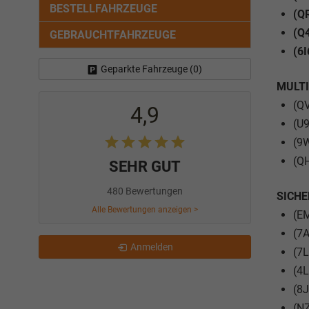
BESTELLFAHRZEUGE
(Q
(Q4
GEBRAUCHTFAHRZEUGE
(6I
Geparkte Fahrzeuge (
0
)
MULT
(Q
4,9
(U9
(9W
(Q
SEHR GUT
480 Bewertungen
SICHE
Alle Bewertungen anzeigen >
(E
(7
Anmelden
(7L
(4L
(8J
(NZ