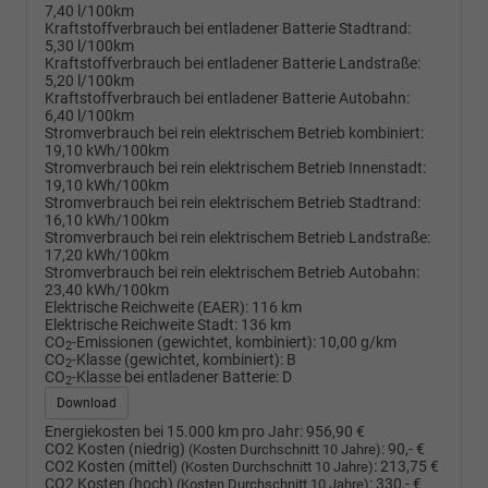
7,40 l/100km
Kraftstoffverbrauch bei entladener Batterie Stadtrand:
5,30 l/100km
Kraftstoffverbrauch bei entladener Batterie Landstraße:
5,20 l/100km
Kraftstoffverbrauch bei entladener Batterie Autobahn:
6,40 l/100km
Stromverbrauch bei rein elektrischem Betrieb kombiniert:
19,10 kWh/100km
Stromverbrauch bei rein elektrischem Betrieb Innenstadt:
19,10 kWh/100km
Stromverbrauch bei rein elektrischem Betrieb Stadtrand:
16,10 kWh/100km
Stromverbrauch bei rein elektrischem Betrieb Landstraße:
17,20 kWh/100km
Stromverbrauch bei rein elektrischem Betrieb Autobahn:
23,40 kWh/100km
Elektrische Reichweite (EAER):
116 km
Elektrische Reichweite Stadt:
136 km
CO
-Emissionen (gewichtet, kombiniert):
10,00 g/km
2
CO
-Klasse (gewichtet, kombiniert):
B
2
CO
-Klasse bei entladener Batterie:
D
2
Download
Energiekosten bei 15.000 km pro Jahr:
956,90 €
CO2 Kosten (niedrig)
:
90,- €
(Kosten Durchschnitt 10 Jahre)
CO2 Kosten (mittel)
:
213,75 €
(Kosten Durchschnitt 10 Jahre)
CO2 Kosten (hoch)
:
330,- €
(Kosten Durchschnitt 10 Jahre)