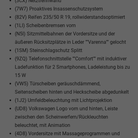
(3CX) Netztrennwand
(7W7) Proaktives Insassenschutzsystem
(82V) Reifen 235/50 R 19, rollwiderstandsoptimiert
(1LI) Scheibenbremsen vorn
(N5I) Sitzmittelbahnen der Vordersitze und der
äußeren Rücksitzplätze in Leder ""Varenna"" gelocht
(1SM) Steinschlagschutz Splitt
(9ZQ) Telefonschnittstelle ""Comfort"" mit induktiver
Ladefunktion für 2 Smartphones, Ladeleistung bis zu
15 W
(VW5) Türscheiben geräuschdämmend,
Seitenscheiben hinten und Heckscheibe abgedunkelt
(1J2) Umfeldbeleuchtung mit Lichtprojektion
(UD8) Volkswagen Logo vorn und hinten, Leiste
zwischen den Scheinwerfern/Rückleuchten
beleuchtet, mit Animation
(4D8) Vordersitze mit Massageprogrammen und