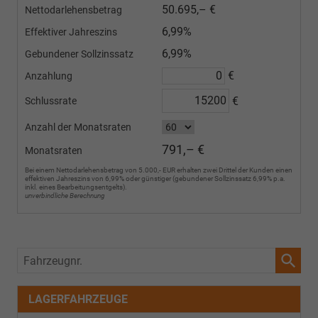
50.695,– €
Nettodarlehensbetrag
6,99%
Effektiver Jahreszins
6,99%
Gebundener Sollzinssatz
€
Anzahlung
€
Schlussrate
Anzahl der Monatsraten
791,– €
Monatsraten
Bei einem Nettodarlehensbetrag von 5.000,- EUR erhalten zwei Drittel der Kunden einen
effektiven Jahreszins von 6,99% oder günstiger (gebundener Sollzinssatz 6,99% p.a.
inkl. eines Bearbeitungsentgelts).
unverbindliche Berechnung
Fahrzeugnr.
LAGERFAHRZEUGE