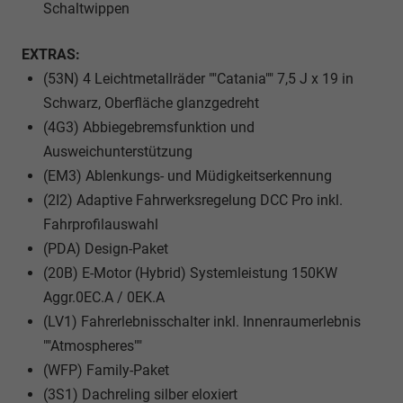
Schaltwippen
EXTRAS:
(53N) 4 Leichtmetallräder ""Catania"" 7,5 J x 19 in
Schwarz, Oberfläche glanzgedreht
(4G3) Abbiegebremsfunktion und
Ausweichunterstützung
(EM3) Ablenkungs- und Müdigkeitserkennung
(2I2) Adaptive Fahrwerksregelung DCC Pro inkl.
Fahrprofilauswahl
(PDA) Design-Paket
(20B) E-Motor (Hybrid) Systemleistung 150KW
Aggr.0EC.A / 0EK.A
(LV1) Fahrerlebnisschalter inkl. Innenraumerlebnis
""Atmospheres""
(WFP) Family-Paket
(3S1) Dachreling silber eloxiert