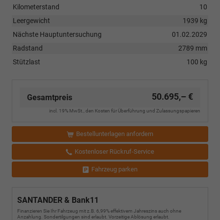
Kilometerstand
10
Leergewicht
1939 kg
Nächste Hauptuntersuchung
01.02.2029
Radstand
2789 mm
Stützlast
100 kg
50.695,– €
Gesamtpreis
incl. 19% MwSt., den Kosten für Überführung und Zulassungspapieren
Bestellunterlagen anfordern
Kostenloser Rückruf-Service
Fahrzeug parken
SANTANDER & Bank11
Finanzieren Sie Ihr Fahrzeug mit z.B. 6,99% effektivem Jahreszins auch ohne
Anzahlung. Sondertilgungen sind erlaubt. Vorzeitige Ablösung erlaubt.