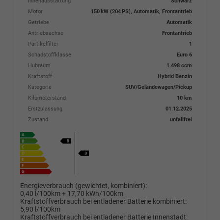
Innenausstattung
Schwarz
Motor
150 kW (204 PS), Automatik, Frontantrieb
Getriebe
Automatik
Antriebsachse
Frontantrieb
Partikelfilter
1
Schadstoffklasse
Euro 6
Hubraum
1.498 ccm
Kraftstoff
Hybrid Benzin
Kategorie
SUV/Geländewagen/Pickup
Kilometerstand
10 km
Erstzulassung
01.12.2025
Zustand
unfallfrei
Energieverbrauch (gewichtet, kombiniert):
0,40 l/100km + 17,70 kWh/100km
Kraftstoffverbrauch bei entladener Batterie kombiniert:
5,90 l/100km
Kraftstoffverbrauch bei entladener Batterie Innenstadt: