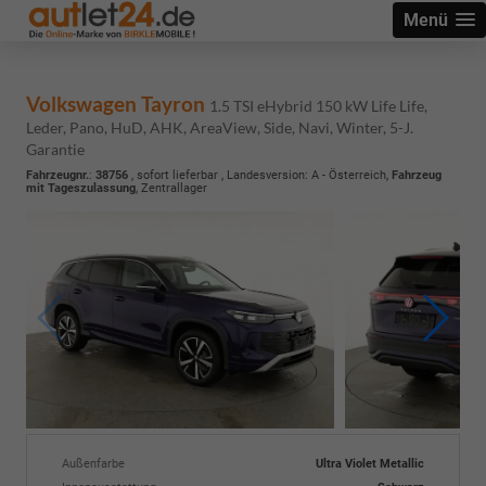
Menü
Volkswagen Tayron
1.5 TSI eHybrid 150 kW Life Life,
Leder, Pano, HuD, AHK, AreaView, Side, Navi, Winter, 5-J.
Garantie
Fahrzeugnr.
:
38756
,
sofort lieferbar
, Landesversion: A - Österreich,
Fahrzeug
mit Tageszulassung
, Zentrallager
Außenfarbe
Ultra Violet Metallic