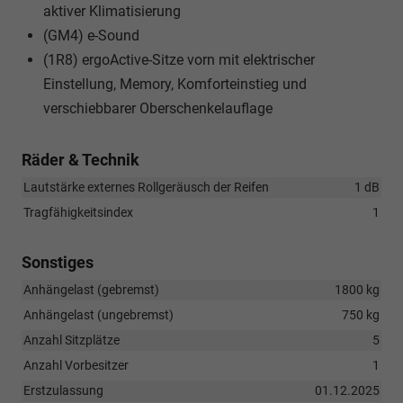
aktiver Klimatisierung
(GM4) e-Sound
(1R8) ergoActive-Sitze vorn mit elektrischer
Einstellung, Memory, Komforteinstieg und
verschiebbarer Oberschenkelauflage
Räder & Technik
Lautstärke externes Rollgeräusch der Reifen
1 dB
Tragfähigkeitsindex
1
Sonstiges
Anhängelast (gebremst)
1800 kg
Anhängelast (ungebremst)
750 kg
Anzahl Sitzplätze
5
Anzahl Vorbesitzer
1
Erstzulassung
01.12.2025