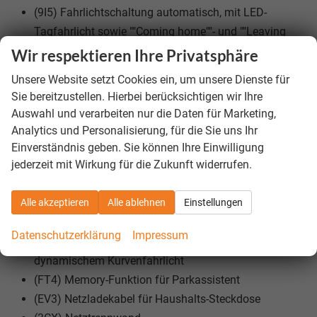
(9I5) Fahrlichtschaltung automatisch, mit LED-
Tagfahrlicht sowie ""Coming home""- und ""Leaving
Home""-Funktion
Wir respektieren Ihre Privatsphäre
(8VJ) 3D-LED-Rückleuchten
Unsere Website setzt Cookies ein, um unsere Dienste für
(0K3) Hybrid-Antriebssystem PHEV
Sie bereitzustellen. Hierbei berücksichtigen wir Ihre
(4H5) Kindersicherung elektrisch für Türen hinten,
Auswahl und verarbeiten nur die Daten für Marketing,
vom Fahrersitz aus bedienbar
Analytics und Personalisierung, für die Sie uns Ihr
(PE2) Komfortpaket ohne Safesicherung mit remote
Einverständnis geben. Sie können Ihre Einwilligung
jederzeit mit Wirkung für die Zukunft widerrufen.
Parking
(JX1) Kreuzungsassistent
(PLA) LED-Plus-Scheinwerfer
Alle akzeptieren
Alle ablehnen
Einstellungen
(76C) Ladekabel Mode 3 Typ 2, 16 A
Datenschutzerklärung
Impressum
(8Q5) Leuchtweitenregulierung dynamisch, mit
dynamischem Kurvenfahrlicht
(FT4) Memory-Funktion für Parkassistent
(EV3) Netzladekabel für Haushalts-Steckdose