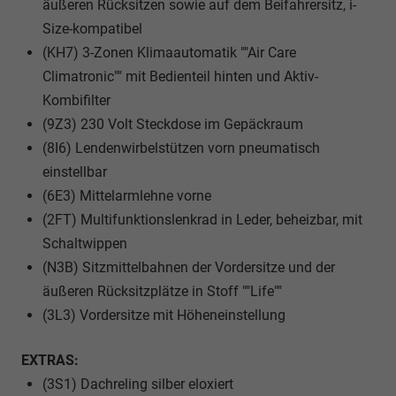
äußeren Rücksitzen sowie auf dem Beifahrersitz, i-
Size-kompatibel
(KH7) 3-Zonen Klimaautomatik ""Air Care
Climatronic"" mit Bedienteil hinten und Aktiv-
Kombifilter
(9Z3) 230 Volt Steckdose im Gepäckraum
(8I6) Lendenwirbelstützen vorn pneumatisch
einstellbar
(6E3) Mittelarmlehne vorne
(2FT) Multifunktionslenkrad in Leder, beheizbar, mit
Schaltwippen
(N3B) Sitzmittelbahnen der Vordersitze und der
äußeren Rücksitzplätze in Stoff ""Life""
(3L3) Vordersitze mit Höheneinstellung
EXTRAS:
(3S1) Dachreling silber eloxiert