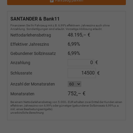
Fahrzeug parken
SANTANDER & Bank11
Finanzieren Sie Ihr Fahrzeug mit z.B. 6,99% effektivem Jahreszins auch ohne
Anzahlung. Sondertilgungen sind erlaubt. Vorzeitige Ablösung erlaubt.
48.195,– €
Nettodarlehensbetrag
6,99%
Effektiver Jahreszins
6,99%
Gebundener Sollzinssatz
€
Anzahlung
€
Schlussrate
Anzahl der Monatsraten
752,– €
Monatsraten
Bei einem Nettodarlehensbetrag von 5.000,- EUR erhalten zwei Drittel der Kunden einen
effektiven Jahreszins von 6,99% oder günstiger (gebundener Sollzinssatz 6,99% p.a.
inkl. eines Bearbeitungsentgelts).
unverbindliche Berechnung