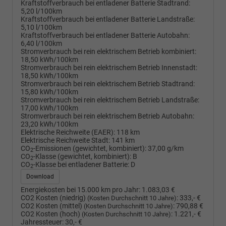
Kraftstoffverbrauch bei entladener Batterie Stadtrand:
5,20 l/100km
Kraftstoffverbrauch bei entladener Batterie Landstraße:
5,10 l/100km
Kraftstoffverbrauch bei entladener Batterie Autobahn:
6,40 l/100km
Stromverbrauch bei rein elektrischem Betrieb kombiniert:
18,50 kWh/100km
Stromverbrauch bei rein elektrischem Betrieb Innenstadt:
18,50 kWh/100km
Stromverbrauch bei rein elektrischem Betrieb Stadtrand:
15,80 kWh/100km
Stromverbrauch bei rein elektrischem Betrieb Landstraße:
17,00 kWh/100km
Stromverbrauch bei rein elektrischem Betrieb Autobahn:
23,20 kWh/100km
Elektrische Reichweite (EAER):
118 km
Elektrische Reichweite Stadt:
141 km
CO
-Emissionen (gewichtet, kombiniert):
37,00 g/km
2
CO
-Klasse (gewichtet, kombiniert):
B
2
CO
-Klasse bei entladener Batterie:
D
2
Download
Energiekosten bei 15.000 km pro Jahr:
1.083,03 €
CO2 Kosten (niedrig)
:
333,- €
(Kosten Durchschnitt 10 Jahre)
CO2 Kosten (mittel)
:
790,88 €
(Kosten Durchschnitt 10 Jahre)
CO2 Kosten (hoch)
:
1.221,- €
(Kosten Durchschnitt 10 Jahre)
Jahressteuer:
30,- €