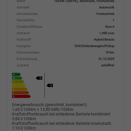
Motor
150 kW (204 PS), Automatik, Frontantrieb
Getriebe
Automatik
Antriebsachse
Frontantrieb
Partikelfilter
1
Schadstoffklasse
Euro 6
Hubraum
1.498 ccm
Kraftstoff
Hybrid Benzin
Kategorie
SUV/Geländewagen/Pickup
Kilometerstand
10 km
Erstzulassung
01.12.2025
Zustand
unfallfrei
Energieverbrauch (gewichtet, kombiniert):
1,60 l/100km + 13,80 kWh/100km
Kraftstoffverbrauch bei entladener Batterie kombiniert:
5,80 l/100km
Kraftstoffverbrauch bei entladener Batterie Innenstadt:
7,10 l/100km