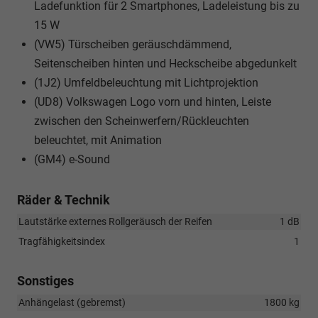
Ladefunktion für 2 Smartphones, Ladeleistung bis zu
15 W
(VW5) Türscheiben geräuschdämmend,
Seitenscheiben hinten und Heckscheibe abgedunkelt
(1J2) Umfeldbeleuchtung mit Lichtprojektion
(UD8) Volkswagen Logo vorn und hinten, Leiste
zwischen den Scheinwerfern/Rückleuchten
beleuchtet, mit Animation
(GM4) e-Sound
Räder & Technik
Lautstärke externes Rollgeräusch der Reifen
1 dB
Tragfähigkeitsindex
1
Sonstiges
Anhängelast (gebremst)
1800 kg