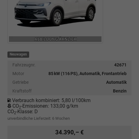
Neuwagen
Fahrzeugnr.
42671
Motor
85 kW (116 PS), Automatik, Frontantrieb
Getriebe
Automatik
Kraftstoff
Benzin
Verbrauch kombiniert:
5,80 l/100km
CO
-Emissionen:
133,00 g/km
2
CO
-Klasse:
D
2
unverbindliche Lieferzeit:
6 Wochen
34.390,– €