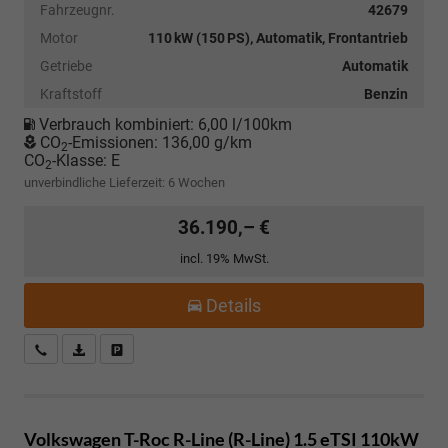
Fahrzeugnr.
42679
Motor
110 kW (150 PS), Automatik, Frontantrieb
Getriebe
Automatik
Kraftstoff
Benzin
Verbrauch kombiniert:
6,00 l/100km
CO
-Emissionen:
136,00 g/km
2
CO
-Klasse:
E
2
unverbindliche Lieferzeit:
6 Wochen
36.190,– €
incl. 19% MwSt.
Details
Kostenloser Rückruf-Service
PDF-Datei, Fahrzeugexposé drucken
Fahrzeug parken
Volkswagen T-Roc
R-Line (R-Line) 1.5 eTSI 110kW