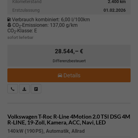
Kilometerstand
2.400 km
Erstzulassung
01.02.2026
Verbrauch kombiniert:
6,00 l/100km
CO
-Emissionen:
137,00 g/km
2
CO
-Klasse:
E
2
sofort lieferbar
28.544,– €
Differenzbesteuert
Details
Kostenloser Rückruf-Service
PDF-Datei, Fahrzeugexposé drucken
Fahrzeug parken
Volkswagen T-Roc
R-Line 4Motion 2.0 TSI DSG 4M
R-LINE, 19-Zoll, Kamera, ACC, Navi, LED
140 kW (190 PS), Automatik, Allrad