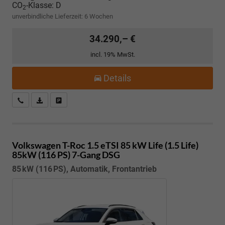
CO
-Klasse:
D
2
unverbindliche Lieferzeit:
6 Wochen
34.290,– €
incl. 19% MwSt.
Details
Kostenloser Rückruf-Service
PDF-Datei, Fahrzeugexposé drucken
Fahrzeug parken
Volkswagen T-Roc
1.5 eTSI 85 kW Life (1.5 Life)
85kW (116 PS) 7-Gang DSG
85 kW (116 PS), Automatik, Frontantrieb