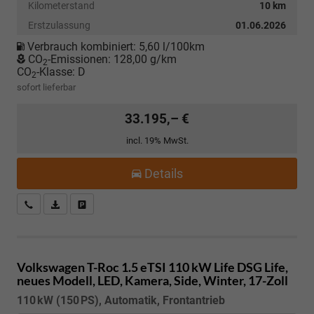
Kilometerstand
10 km
Erstzulassung
01.06.2026
Verbrauch kombiniert:
5,60 l/100km
CO
-Emissionen:
128,00 g/km
2
CO
-Klasse:
D
2
sofort lieferbar
33.195,– €
incl. 19% MwSt.
Details
Kostenloser Rückruf-Service
PDF-Datei, Fahrzeugexposé drucken
Fahrzeug parken
Volkswagen T-Roc
1.5 eTSI 110 kW Life DSG Life,
neues Modell, LED, Kamera, Side, Winter, 17-Zoll
110 kW (150 PS), Automatik, Frontantrieb