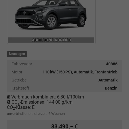
Neuwagen
Fahrzeugnr.
40886
Motor
110 kW (150 PS), Automatik, Frontantrieb
Getriebe
Automatik
Kraftstoff
Benzin
Verbrauch kombiniert:
6,30 l/100km
CO
-Emissionen:
144,00 g/km
2
CO
-Klasse:
E
2
unverbindliche Lieferzeit:
6 Wochen
33.490,– €