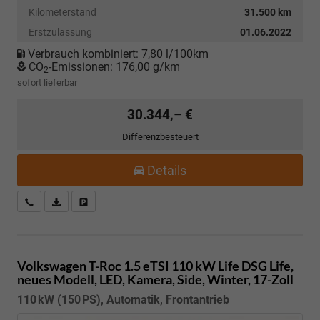
Kilometerstand
31.500 km
Erstzulassung
01.06.2022
Verbrauch kombiniert:
7,80 l/100km
CO
-Emissionen:
176,00 g/km
2
sofort lieferbar
30.344,– €
Differenzbesteuert
Details
Kostenloser Rückruf-Service
PDF-Datei, Fahrzeugexposé drucken
Fahrzeug parken
Volkswagen T-Roc
1.5 eTSI 110 kW Life DSG Life,
neues Modell, LED, Kamera, Side, Winter, 17-Zoll
110 kW (150 PS), Automatik, Frontantrieb