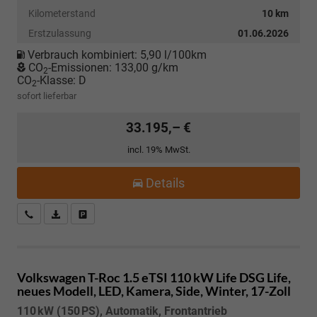
Kilometerstand
10 km
Erstzulassung
01.06.2026
Verbrauch kombiniert:
5,90 l/100km
CO
-Emissionen:
133,00 g/km
2
CO
-Klasse:
D
2
sofort lieferbar
33.195,– €
incl. 19% MwSt.
Details
Kostenloser Rückruf-Service
PDF-Datei, Fahrzeugexposé drucken
Fahrzeug parken
Volkswagen T-Roc
1.5 eTSI 110 kW Life DSG Life,
neues Modell, LED, Kamera, Side, Winter, 17-Zoll
110 kW (150 PS), Automatik, Frontantrieb