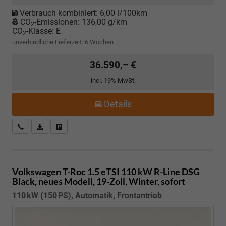
Verbrauch kombiniert:
6,00 l/100km
CO
-Emissionen:
136,00 g/km
2
CO
-Klasse:
E
2
unverbindliche Lieferzeit:
6 Wochen
36.590,– €
incl. 19% MwSt.
Details
Kostenloser Rückruf-Service
PDF-Datei, Fahrzeugexposé drucken
Fahrzeug parken
Volkswagen T-Roc
1.5 eTSI 110 kW R-Line DSG
Black, neues Modell, 19-Zoll, Winter, sofort
110 kW (150 PS), Automatik, Frontantrieb