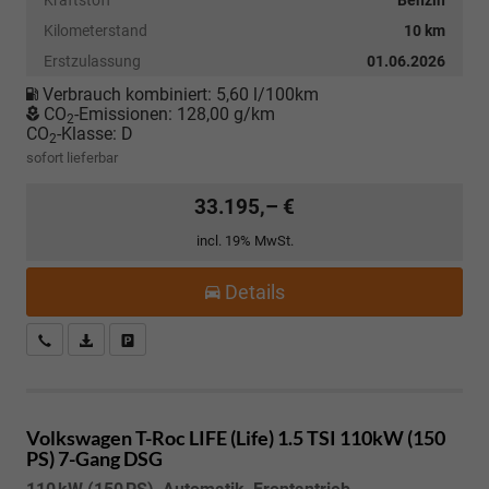
Kraftstoff
Benzin
Kilometerstand
10 km
Erstzulassung
01.06.2026
Verbrauch kombiniert:
5,60 l/100km
CO
-Emissionen:
128,00 g/km
2
CO
-Klasse:
D
2
sofort lieferbar
33.195,– €
incl. 19% MwSt.
Details
Kostenloser Rückruf-Service
PDF-Datei, Fahrzeugexposé drucken
Fahrzeug parken
Volkswagen T-Roc
LIFE (Life) 1.5 TSI 110kW (150
PS) 7-Gang DSG