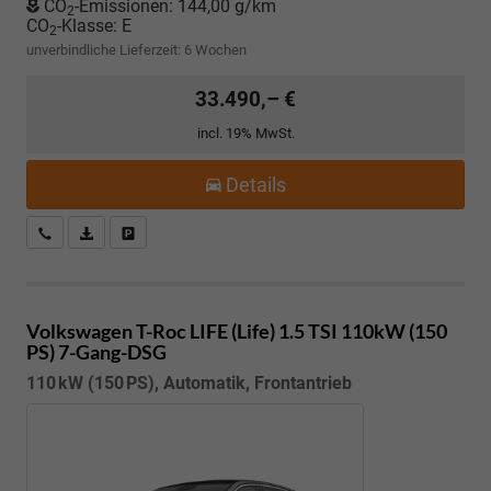
CO
-Emissionen:
144,00 g/km
2
CO
-Klasse:
E
2
unverbindliche Lieferzeit:
6 Wochen
33.490,– €
incl. 19% MwSt.
Details
Kostenloser Rückruf-Service
PDF-Datei, Fahrzeugexposé drucken
Fahrzeug parken
Volkswagen T-Roc
LIFE (Life) 1.5 TSI 110kW (150
PS) 7-Gang-DSG
110 kW (150 PS), Automatik, Frontantrieb