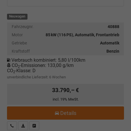
Neuwagen
Fahrzeugnr.
40888
Motor
85 kW (116 PS), Automatik, Frontantrieb
Getriebe
Automatik
Kraftstoff
Benzin
Verbrauch kombiniert:
5,80 l/100km
CO
-Emissionen:
133,00 g/km
2
CO
-Klasse:
D
2
unverbindliche Lieferzeit:
6 Wochen
33.790,– €
incl. 19% MwSt.
Details
Kostenloser Rückruf-Service
PDF-Datei, Fahrzeugexposé drucken
Fahrzeug parken