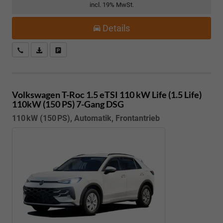
incl. 19% MwSt.
Details
Kostenloser Rückruf-Service
PDF-Datei, Fahrzeugexposé drucken
Fahrzeug parken
Volkswagen T-Roc
1.5 eTSI 110 kW Life (1.5 Life)
110kW (150 PS) 7-Gang DSG
110 kW (150 PS), Automatik, Frontantrieb