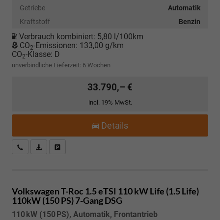
Getriebe
Automatik
Kraftstoff
Benzin
Verbrauch kombiniert:
5,80 l/100km
CO
-Emissionen:
133,00 g/km
2
CO
-Klasse:
D
2
unverbindliche Lieferzeit:
6 Wochen
33.790,– €
incl. 19% MwSt.
Details
Kostenloser Rückruf-Service
PDF-Datei, Fahrzeugexposé drucken
Fahrzeug parken
Volkswagen T-Roc
1.5 eTSI 110 kW Life (1.5 Life)
110kW (150 PS) 7-Gang DSG
110 kW (150 PS), Automatik, Frontantrieb