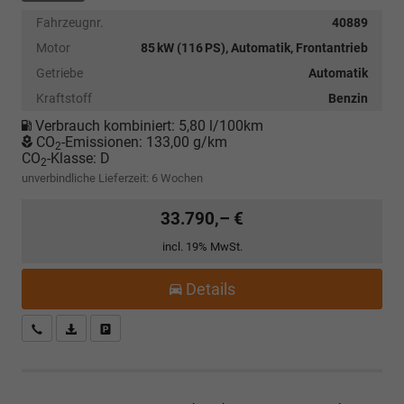
Fahrzeugnr.
40889
Motor
85 kW (116 PS), Automatik, Frontantrieb
Getriebe
Automatik
Kraftstoff
Benzin
Verbrauch kombiniert:
5,80 l/100km
CO
-Emissionen:
133,00 g/km
2
CO
-Klasse:
D
2
unverbindliche Lieferzeit:
6 Wochen
33.790,– €
incl. 19% MwSt.
Details
Kostenloser Rückruf-Service
PDF-Datei, Fahrzeugexposé drucken
Fahrzeug parken