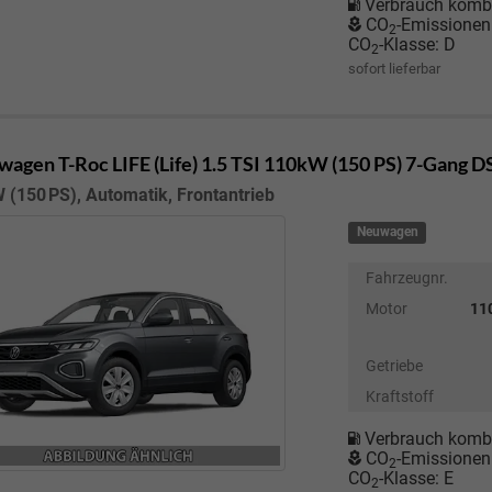
Verbrauch kombi
CO
-Emissionen
2
CO
-Klasse:
D
2
sofort lieferbar
wagen T-Roc
LIFE (Life) 1.5 TSI 110kW (150 PS) 7-Gang 
 (150 PS), Automatik, Frontantrieb
Neuwagen
Fahrzeugnr.
Motor
110
Getriebe
Kraftstoff
Verbrauch kombi
CO
-Emissionen
2
CO
-Klasse:
E
2