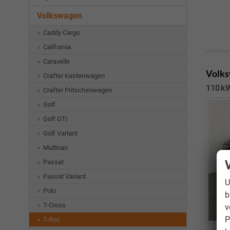
Volkswagen
Caddy Cargo
California
Caravelle
Volks
Crafter Kastenwagen
110 kW
Crafter Pritschenwagen
Golf
Golf GTI
Golf Variant
Multivan
Passat
Passat Variant
U
Polo
b
T-Cross
v
P
T-Roc