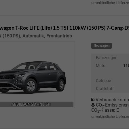
unverbindliche Lieferze
wagen T-Roc
LIFE (Life) 1.5 TSI 110kW (150 PS) 7-Gang-
 (150 PS), Automatik, Frontantrieb
Neuwagen
Fahrzeugnr.
Motor
110
Getriebe
Kraftstoff
Verbrauch kombi
CO
-Emissionen
2
CO
-Klasse:
E
2
unverbindliche Lieferze