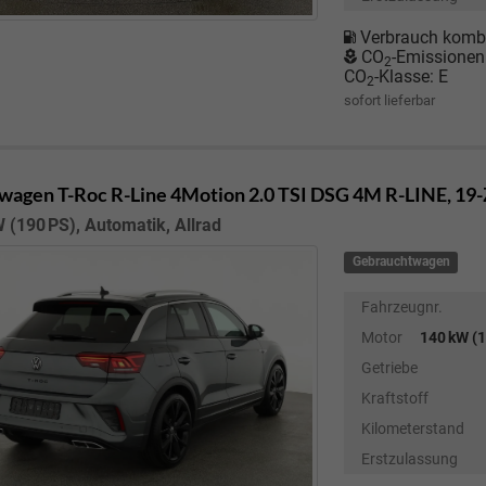
Verbrauch kombi
CO
-Emissionen
2
CO
-Klasse:
E
2
sofort lieferbar
wagen T-Roc
R-Line 4Motion 2.0 TSI DSG 4M R-LINE, 19-
 (190 PS), Automatik, Allrad
Gebrauchtwagen
Fahrzeugnr.
Motor
140 kW (1
Getriebe
Kraftstoff
Kilometerstand
Erstzulassung