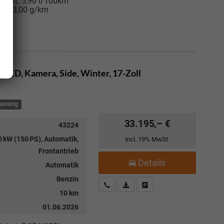
niert:
5,90 l/100km
:
133,00 g/km
, LED, Kamera, Side, Winter, 17-Zoll
lassung
33.195,– €
43224
 kW (150 PS), Automatik,
incl. 19% MwSt.
Frontantrieb
Details
Automatik
Benzin
Kostenloser Rückruf-Service
PDF-Datei, Fahrzeugexposé drucke
Fahrzeug parken
10 km
01.06.2026