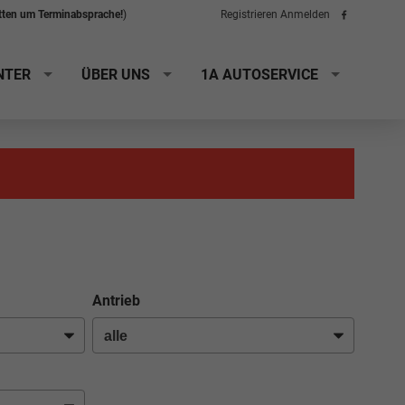
itten um Terminabsprache!
)
Registrieren
Anmelden
Folge
uns
auf
Facebook
NTER
ÜBER UNS
1A AUTOSERVICE
Antrieb