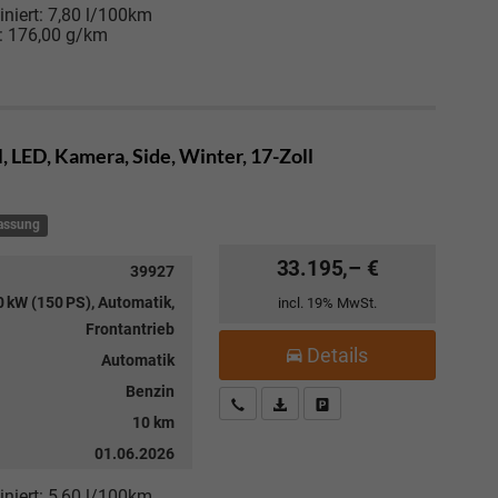
niert:
7,80 l/100km
:
176,00 g/km
, LED, Kamera, Side, Winter, 17-Zoll
lassung
33.195,– €
39927
 kW (150 PS), Automatik,
incl. 19% MwSt.
Frontantrieb
Details
Automatik
Benzin
Kostenloser Rückruf-Service
PDF-Datei, Fahrzeugexposé drucke
Fahrzeug parken
10 km
01.06.2026
niert:
5,60 l/100km