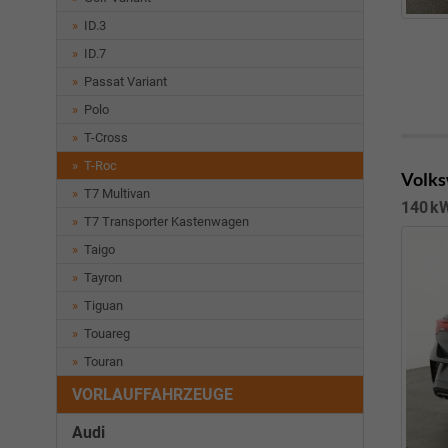
ID.3
ID.7
Passat Variant
Polo
T-Cross
T-Roc
Volks
T7 Multivan
140 kW
T7 Transporter Kastenwagen
Taigo
Tayron
Tiguan
Touareg
Touran
VORLAUFFAHRZEUGE
Audi