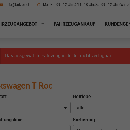
info@birkle.net
Mo - Fr : 09 - 12 Uhr & 14 - 18 Uhr, Sa: 09 - 12 Uhr (
Wir b
HRZEUGANGEBOT
FAHRZEUGANKAUF
KUNDENCE
Das ausgewählte Fahrzeug ist leider nicht verfügbar.
kswagen T-Roc
toff
Getriebe
ttungslinie
Sortierung