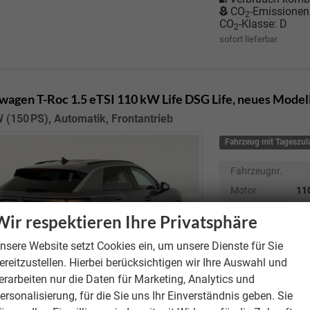
CO
-Emissionen
2
CO
-Klasse:
D
2
sofort lieferbar
wagen T-Roc
1.5 eTSI 110 kW Life DSG Life, neues Modell
 (150 PS), Automatik, Frontantrieb
Fahrzeug mit Tageszu
Fahrzeugnr.
Motor
110
Wir respektieren Ihre Privatsphäre
Getriebe
nsere Website setzt Cookies ein, um unsere Dienste für Sie
Kraftstoff
ereitzustellen. Hierbei berücksichtigen wir Ihre Auswahl und
Kilometerstand
erarbeiten nur die Daten für Marketing, Analytics und
Erstzulassung
ersonalisierung, für die Sie uns Ihr Einverständnis geben. Sie