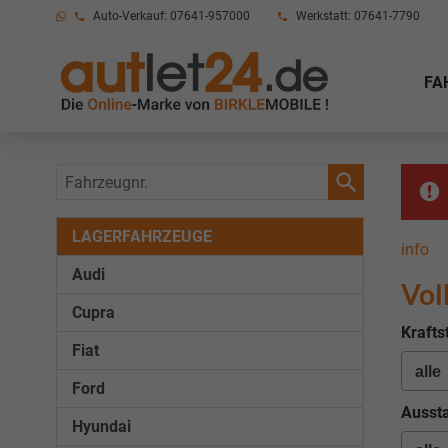
Auto-Verkauf: 07641-957000
Werkstatt: 07641-7790
FA
Fahrzeugnr.
LAGERFAHRZEUGE
info
Audi
Vol
Cupra
Krafts
Fiat
Ford
Aussta
Hyundai