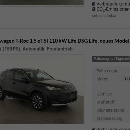
Verbrauch kombi
CO
-Emissionen
2
sofort lieferbar
wagen T-Roc
1.5 eTSI 110 kW Life DSG Life, neues Modell
 (150 PS), Automatik, Frontantrieb
Fahrzeug mit Tageszu
Fahrzeugnr.
Motor
110
Getriebe
Kraftstoff
Kilometerstand
Erstzulassung
Verbrauch kombi