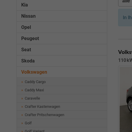
Kia
Nissan
In I
Opel
Peugeot
Seat
Volks
110 kW
Skoda
Volkswagen
Caddy Cargo
Caddy Maxi
Caravelle
Crafter Kastenwagen
Crafter Pritschenwagen
Golf
Golf Variant