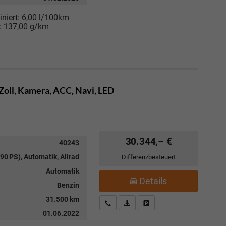
niert:
6,00 l/100km
:
137,00 g/km
Zoll, Kamera, ACC, Navi, LED
30.344,– €
40243
90 PS), Automatik, Allrad
Differenzbesteuert
Automatik
Details
Benzin
31.500 km
Kostenloser Rückruf-Service
PDF-Datei, Fahrzeugexposé drucke
Fahrzeug parken
01.06.2022