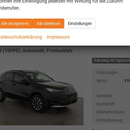
Verbrauch kombi
önnen Ihre Einwilligung jederzeit mit Wirkung für die Zukunft
CO
-Emissionen
2
iderrufen.
CO
-Klasse:
D
2
sofort lieferbar
Alle akzeptieren
Alle ablehnen
Einstellungen
atenschutzerklärung
Impressum
wagen T-Roc
1.5 eTSI 110 kW Life DSG Life, neues Modell
 (150 PS), Automatik, Frontantrieb
Fahrzeug mit Tageszu
Fahrzeugnr.
Motor
110
Getriebe
Kraftstoff
Kilometerstand
Erstzulassung