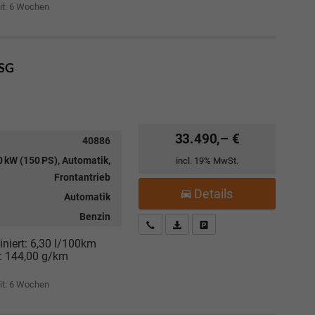
it:
6 Wochen
DSG
33.490,– €
40886
 kW (150 PS), Automatik,
incl. 19% MwSt.
Frontantrieb
Details
Automatik
Benzin
Kostenloser Rückruf-Service
PDF-Datei, Fahrzeugexposé drucke
Fahrzeug parken
niert:
6,30 l/100km
:
144,00 g/km
it:
6 Wochen