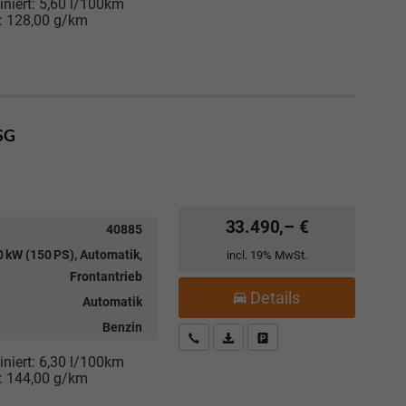
niert:
5,60 l/100km
:
128,00 g/km
DSG
33.490,– €
40885
 kW (150 PS), Automatik,
incl. 19% MwSt.
Frontantrieb
Details
Automatik
Benzin
Kostenloser Rückruf-Service
PDF-Datei, Fahrzeugexposé drucke
Fahrzeug parken
niert:
6,30 l/100km
:
144,00 g/km