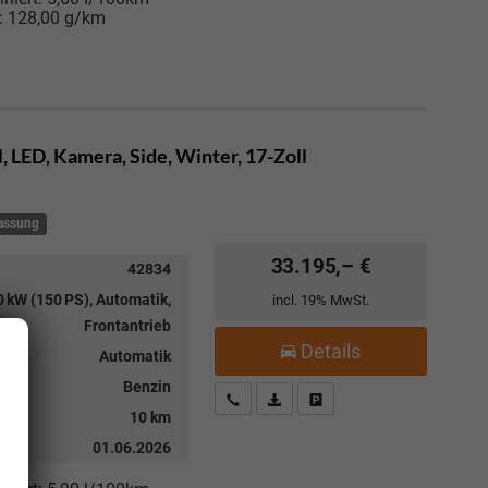
:
128,00 g/km
, LED, Kamera, Side, Winter, 17-Zoll
lassung
33.195,– €
42834
 kW (150 PS), Automatik,
incl. 19% MwSt.
Frontantrieb
Details
Automatik
Benzin
Kostenloser Rückruf-Service
PDF-Datei, Fahrzeugexposé drucke
Fahrzeug parken
10 km
01.06.2026