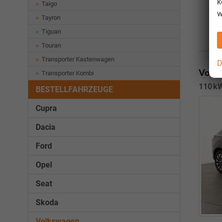
k
Taigo
w
Tayron
Tiguan
Touran
Transporter Kastenwagen
D
Volks
Transporter Kombi
110 kW
BESTELLFAHRZEUGE
Cupra
Dacia
Ford
Opel
Seat
Skoda
Volkswagen