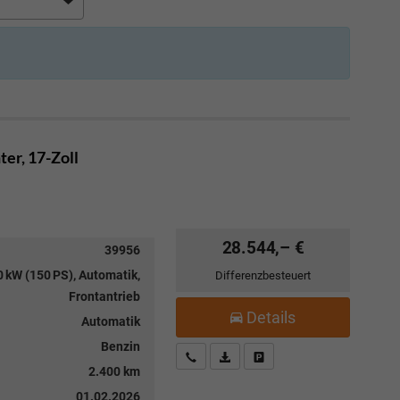
ter, 17-Zoll
28.544,– €
39956
 kW (150 PS), Automatik,
Differenzbesteuert
Frontantrieb
Details
Automatik
Benzin
Kostenloser Rückruf-Service
PDF-Datei, Fahrzeugexposé drucke
Fahrzeug parken
2.400 km
01.02.2026