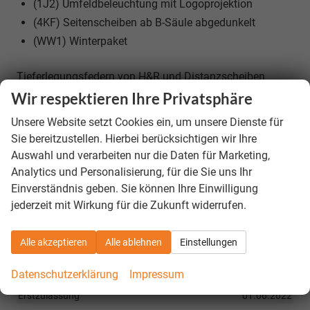
(1J2) Umfeldbeleuchtung mit Logoprojektion
(4KF) Seitenscheiben ab B-Säule abgedunkelt
(WW1) Winterpaket
Tieferlegungsfedern von H&R und Distanzscheiben
verbaut, orig. Federn vorhanden
Wir respektieren Ihre Privatsphäre
Räder & Technik
Unsere Website setzt Cookies ein, um unsere Dienste für
Sie bereitzustellen. Hierbei berücksichtigen wir Ihre
Lautstärke externes Rollgeräusch der Reifen
1 dB
Auswahl und verarbeiten nur die Daten für Marketing,
Tragfähigkeitsindex
1
Analytics und Personalisierung, für die Sie uns Ihr
Einverständnis geben. Sie können Ihre Einwilligung
Sonstiges
jederzeit mit Wirkung für die Zukunft widerrufen.
Anhängelast (gebremst)
1700 kg
Anhängelast (ungebremst)
750 kg
Alle akzeptieren
Alle ablehnen
Einstellungen
Anzahl Sitzplätze
5
Datenschutzerklärung
Impressum
Anzahl Vorbesitzer
1
Erstzulassung
01.06.2022