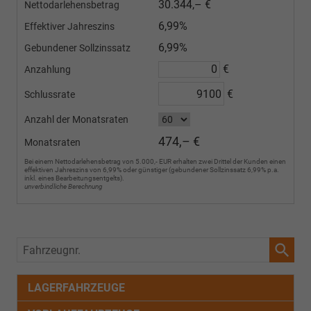
30.344,– €
Nettodarlehensbetrag
6,99%
Effektiver Jahreszins
6,99%
Gebundener Sollzinssatz
€
Anzahlung
€
Schlussrate
Anzahl der Monatsraten
474,– €
Monatsraten
Bei einem Nettodarlehensbetrag von 5.000,- EUR erhalten zwei Drittel der Kunden einen
effektiven Jahreszins von 6,99% oder günstiger (gebundener Sollzinssatz 6,99% p.a.
inkl. eines Bearbeitungsentgelts).
unverbindliche Berechnung
Fahrzeugnr.
LAGERFAHRZEUGE