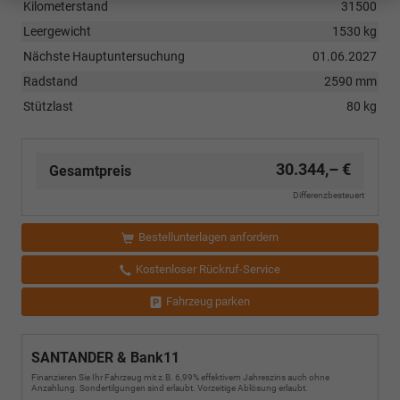
Kilometerstand
31500
Leergewicht
1530 kg
Nächste Hauptuntersuchung
01.06.2027
Radstand
2590 mm
Stützlast
80 kg
30.344,– €
Gesamtpreis
Differenzbesteuert
Bestellunterlagen anfordern
Kostenloser Rückruf-Service
Fahrzeug parken
SANTANDER & Bank11
Finanzieren Sie Ihr Fahrzeug mit z.B. 6,99% effektivem Jahreszins auch ohne
Anzahlung. Sondertilgungen sind erlaubt. Vorzeitige Ablösung erlaubt.