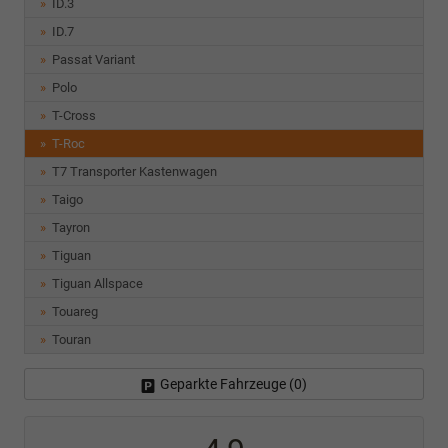
ID.3
ID.7
Passat Variant
Polo
T-Cross
T-Roc
T7 Transporter Kastenwagen
Taigo
Tayron
Tiguan
Tiguan Allspace
Touareg
Touran
Geparkte Fahrzeuge (
0
)