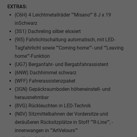
EXTRAS:
(C6H) 4 Leichtmetallräder ""Misano"" 8 J x 19
inSchwarz
(3S1) Dachreling silber eloxiert
(9I5) Fahrlichtschaltung automatisch, mit LED-
Tagfahrlicht sowie ""Coming home""- und ""Leaving
home""-Funktion
(UG7) Berganfahr- und Bergabfahrassistent
(6NW) Dachhimmel schwarz
(WFF) Fahrerassistenzpaket
(3GN) Gepäckraumboden höheneinstell- und
herausnehmbar
(8VG) Rückleuchten in LED-Technik
(N0V) Sitzmittelbahnen der Vordersitze und
deräußeren Rücksitzplätze in Stoff ""R-Line"", -
innenwangen in ""ArtVelours""