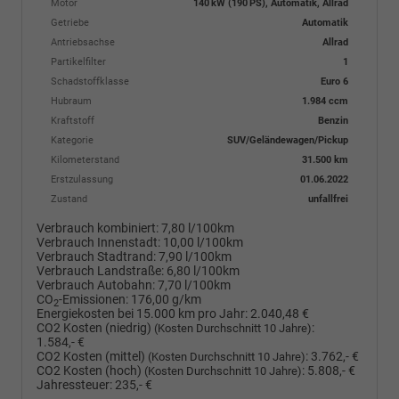
Motor
140 kW (190 PS), Automatik, Allrad
Getriebe
Automatik
Antriebsachse
Allrad
Partikelfilter
1
Schadstoffklasse
Euro 6
Hubraum
1.984 ccm
Kraftstoff
Benzin
Kategorie
SUV/Geländewagen/Pickup
Kilometerstand
31.500 km
Erstzulassung
01.06.2022
Zustand
unfallfrei
Verbrauch kombiniert:
7,80 l/100km
Verbrauch Innenstadt:
10,00 l/100km
Verbrauch Stadtrand:
7,90 l/100km
Verbrauch Landstraße:
6,80 l/100km
Verbrauch Autobahn:
7,70 l/100km
CO
-Emissionen:
176,00 g/km
2
Energiekosten bei 15.000 km pro Jahr:
2.040,48 €
CO2 Kosten (niedrig)
:
(Kosten Durchschnitt 10 Jahre)
1.584,- €
CO2 Kosten (mittel)
:
3.762,- €
(Kosten Durchschnitt 10 Jahre)
CO2 Kosten (hoch)
:
5.808,- €
(Kosten Durchschnitt 10 Jahre)
Jahressteuer:
235,- €