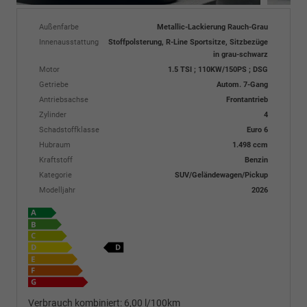
Außenfarbe
Metallic-Lackierung Rauch-Grau
Innenausstattung
Stoffpolsterung, R-Line Sportsitze, Sitzbezüge
in grau-schwarz
Motor
1.5 TSI ; 110KW/150PS ; DSG
Getriebe
Autom. 7-Gang
Antriebsachse
Frontantrieb
Zylinder
4
Schadstoffklasse
Euro 6
Hubraum
1.498 ccm
Kraftstoff
Benzin
Kategorie
SUV/Geländewagen/Pickup
Modelljahr
2026
Verbrauch kombiniert:
6,00 l/100km