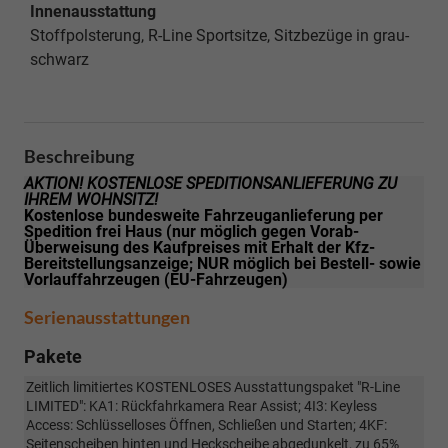
Innenausstattung
Stoffpolsterung, R-Line Sportsitze, Sitzbezüge in grau-
schwarz
Beschreibung
AKTION! KOSTENLOSE SPEDITIONSANLIEFERUNG ZU
IHREM WOHNSITZ!
Kostenlose bundesweite Fahrzeuganlieferung per
Spedition frei Haus (nur möglich gegen Vorab-
Überweisung des Kaufpreises mit Erhalt der Kfz-
Bereitstellungsanzeige; NUR möglich bei Bestell- sowie
Vorlauffahrzeugen (EU-Fahrzeugen)
Serienausstattungen
Pakete
Zeitlich limitiertes KOSTENLOSES Ausstattungspaket "R-Line
LIMITED": KA1: Rückfahrkamera Rear Assist; 4I3: Keyless
Access: Schlüsselloses Öffnen, Schließen und Starten; 4KF:
Seitenscheiben hinten und Heckscheibe abgedunkelt, zu 65%