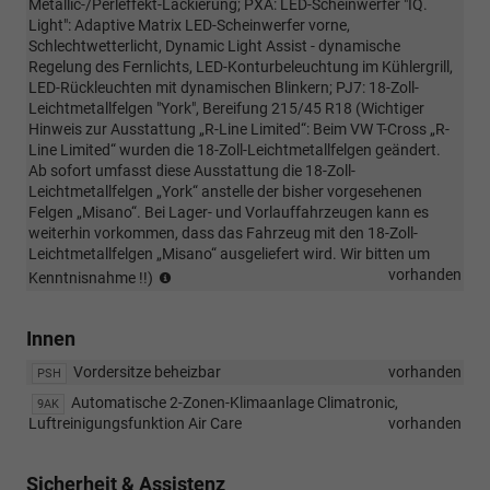
Metallic-/Perleffekt-Lackierung; PXA: LED-Scheinwerfer "IQ.
Light": Adaptive Matrix LED-Scheinwerfer vorne,
Schlechtwetterlicht, Dynamic Light Assist - dynamische
Regelung des Fernlichts, LED-Konturbeleuchtung im Kühlergrill,
LED-Rückleuchten mit dynamischen Blinkern; PJ7: 18-Zoll-
Leichtmetallfelgen "York", Bereifung 215/45 R18 (Wichtiger
Hinweis zur Ausstattung „R-Line Limited“: Beim VW T-Cross „R-
Line Limited“ wurden die 18-Zoll-Leichtmetallfelgen geändert.
Ab sofort umfasst diese Ausstattung die 18-Zoll-
Leichtmetallfelgen „York“ anstelle der bisher vorgesehenen
Felgen „Misano“. Bei Lager- und Vorlauffahrzeugen kann es
weiterhin vorkommen, dass das Fahrzeug mit den 18-Zoll-
Leichtmetallfelgen „Misano“ ausgeliefert wird. Wir bitten um
Wichtiger
vorhanden
Kenntnisnahme !!)
Hinweis
zur
Innen
Ausstattung
„R-
Vordersitze beheizbar
vorhanden
PSH
Line
Limited“:
Automatische 2-Zonen-Klimaanlage Climatronic,
9AK
Beim
Luftreinigungsfunktion Air Care
vorhanden
VW
T-
Sicherheit & Assistenz
Cross