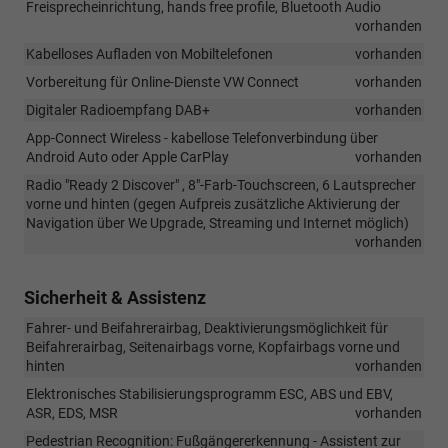
Freisprecheinrichtung, hands free profile, Bluetooth Audio
kann
vorhanden
es
weiterhin
Kabelloses Aufladen von Mobiltelefonen
vorhanden
vorkommen,
Vorbereitung für Online-Dienste VW Connect
vorhanden
dass
das
Digitaler Radioempfang DAB+
vorhanden
Fahrzeug
App-Connect Wireless - kabellose Telefonverbindung über
mit
Android Auto oder Apple CarPlay
vorhanden
den
18-
Radio "Ready 2 Discover" , 8"-Farb-Touchscreen, 6 Lautsprecher
Zoll-
vorne und hinten (gegen Aufpreis zusätzliche Aktivierung der
Leichtmetallfelg
Navigation über We Upgrade, Streaming und Internet möglich)
„Misano“
vorhanden
ausgeliefert
wird.
Sicherheit & Assistenz
Wir
bitten
Fahrer- und Beifahrerairbag, Deaktivierungsmöglichkeit für
um
Beifahrerairbag, Seitenairbags vorne, Kopfairbags vorne und
Kenntnisnahme
hinten
vorhanden
!!!
Elektronisches Stabilisierungsprogramm ESC, ABS und EBV,
ASR, EDS, MSR
vorhanden
Pedestrian Recognition: Fußgängererkennung - Assistent zur