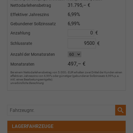
Felgen
31.795,– €
Nettodarlehensbetrag
„Misano“.
Bei
6,99%
Effektiver Jahreszins
Lager-
und
6,99%
Gebundener Sollzinssatz
Vorlauffahrzeugen
€
Anzahlung
kann
es
€
Schlussrate
weiterhin
vorkommen,
Anzahl der Monatsraten
dass
das
497,– €
Monatsraten
Fahrzeug
Bei einem Nettodarlehensbetrag von 5.000,- EUR erhalten zwei Drittel der Kunden einen
mit
effektiven Jahreszins von 6,99% oder günstiger (gebundener Sollzinssatz 6,99% p.a.
den
inkl. eines Bearbeitungsentgelts).
unverbindliche Berechnung
18-
Zoll-
Leichtmetallfelgen
„Misano“
ausgeliefert
Fahrzeugnr.
wird.
Wir
bitten
LAGERFAHRZEUGE
um