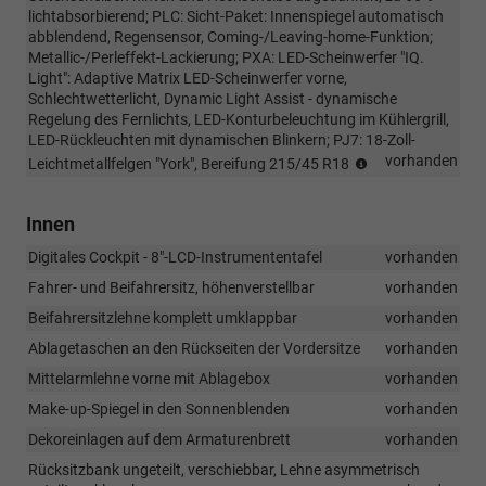
lichtabsorbierend; PLC: Sicht-Paket: Innenspiegel automatisch
abblendend, Regensensor, Coming-/Leaving-home-Funktion;
Metallic-/Perleffekt-Lackierung; PXA: LED-Scheinwerfer "IQ.
Light": Adaptive Matrix LED-Scheinwerfer vorne,
Schlechtwetterlicht, Dynamic Light Assist - dynamische
Regelung des Fernlichts, LED-Konturbeleuchtung im Kühlergrill,
LED-Rückleuchten mit dynamischen Blinkern; PJ7: 18-Zoll-
Wichtiger
vorhanden
Leichtmetallfelgen "York", Bereifung 215/45 R18
Hinweis
zur
Innen
Ausstattung
„R-
Digitales Cockpit - 8"-LCD-Instrumententafel
vorhanden
Line
Limited“:
Fahrer- und Beifahrersitz, höhenverstellbar
vorhanden
Beim
Beifahrersitzlehne komplett umklappbar
vorhanden
VW
T-
Ablagetaschen an den Rückseiten der Vordersitze
vorhanden
Cross
Mittelarmlehne vorne mit Ablagebox
vorhanden
„R-
Line
Make-up-Spiegel in den Sonnenblenden
vorhanden
Limited“
Dekoreinlagen auf dem Armaturenbrett
vorhanden
wurden
Rücksitzbank ungeteilt, verschiebbar, Lehne asymmetrisch
die