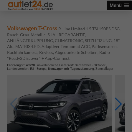
Menü
Volkswagen T-Cross
R-Line Limited 1.5 TSI 150PS DSG,
Rauch-Grau-Metallic, 5 JAHRE GARANTIE,
ANHÄNGERKUPPLUNG, CLIMATRONIC, SITZHEIZUNG, 18"
Alu, MATRIX-LED, Adaptiver Tempomat ACC, Parksensoren,
Rückfahrkamera, Keyless, Abgedunkelte Scheiben, Radio
"Ready2Discover" + App-Connect
Fahrzeugnr.
:
40220
, unverbindliche Lieferzeit: September - Oktober ,
Landesversion: EU - Europa,
Neuwagen mit Tageszulassung
, Zentrallager