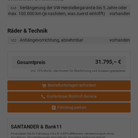
„R-
Verlängerung der VW-Herstellergarantie bis 5 Jahre oder
EA8
Line
max. 100.000 km (je nachdem, was zuerst eintrifft)
vorhanden
Limited“
wurden
die
Räder & Technik
18-
Zoll-
Anhängevorrichtung, abnehmbar
vorhanden
1D2
Leichtmetallfelgen
geändert.
Ab
31.795,– €
Gesamtpreis
sofort
umfasst
incl. 19% MwSt., den Kosten für Überführung und Zulassungspapieren
diese
Ausstattung
Bestellunterlagen anfordern
die
18-
Kostenloser Rückruf-Service
Zoll-
Leichtmetallfelgen
Fahrzeug parken
„York“
anstelle
der
SANTANDER & Bank11
bisher
vorgesehenen
Finanzieren Sie Ihr Fahrzeug mit z.B. 6,99% effektivem Jahreszins auch ohne
Anzahlung. Sondertilgungen sind erlaubt. Vorzeitige Ablösung erlaubt.