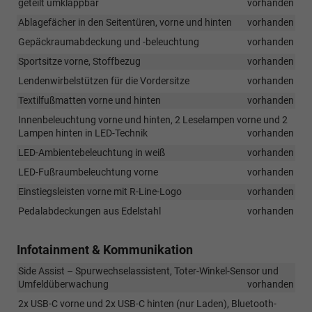
geteilt umklappbar
18-
vorhanden
Zoll-
Ablagefächer in den Seitentüren, vorne und hinten
vorhanden
Leichtmetallfelg
Gepäckraumabdeckung und -beleuchtung
vorhanden
geändert.
Ab
Sportsitze vorne, Stoffbezug
vorhanden
sofort
Lendenwirbelstützen für die Vordersitze
vorhanden
umfasst
diese
Textilfußmatten vorne und hinten
vorhanden
Ausstattung
Innenbeleuchtung vorne und hinten, 2 Leselampen vorne und 2
die
Lampen hinten in LED-Technik
vorhanden
18-
Zoll-
LED-Ambientebeleuchtung in weiß
vorhanden
Leichtmetallfelg
LED-Fußraumbeleuchtung vorne
vorhanden
„York“
anstelle
Einstiegsleisten vorne mit R-Line-Logo
vorhanden
der
Pedalabdeckungen aus Edelstahl
vorhanden
bisher
vorgesehenen
Felgen
Infotainment & Kommunikation
„Misano“.
Bei
Side Assist – Spurwechselassistent, Toter-Winkel-Sensor und
Lager-
Umfeldüberwachung
vorhanden
und
2x USB-C vorne und 2x USB-C hinten (nur Laden), Bluetooth-
Vorlauffahrzeug