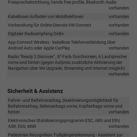
Freisprecheinrichtung, hands free profile, Bluetooth Audio
kann
vorhanden
es
weiterhin
Kabelloses Aufladen von Mobiltelefonen
vorhanden
vorkommen,
Vorbereitung für Online-Dienste VW Connect
vorhanden
dass
das
Digitaler Radioempfang DAB+
vorhanden
Fahrzeug
App-Connect Wireless - kabellose Telefonverbindung über
mit
Android Auto oder Apple CarPlay
vorhanden
den
18-
Radio "Ready 2 Discover" , 8"-Farb-Touchscreen, 6 Lautsprecher
Zoll-
vorne und hinten (gegen Aufpreis zusätzliche Aktivierung der
Leichtmetallfelg
Navigation über We Upgrade, Streaming und Internet möglich)
„Misano“
vorhanden
ausgeliefert
wird.
Sicherheit & Assistenz
Wir
bitten
Fahrer- und Beifahrerairbag, Deaktivierungsmöglichkeit für
um
Beifahrerairbag, Seitenairbags vorne, Kopfairbags vorne und
Kenntnisnahme
hinten
vorhanden
!!!
Elektronisches Stabilisierungsprogramm ESC, ABS und EBV,
ASR, EDS, MSR
vorhanden
Pedestrian Recognition: Fußgängererkennung - Assistent zur