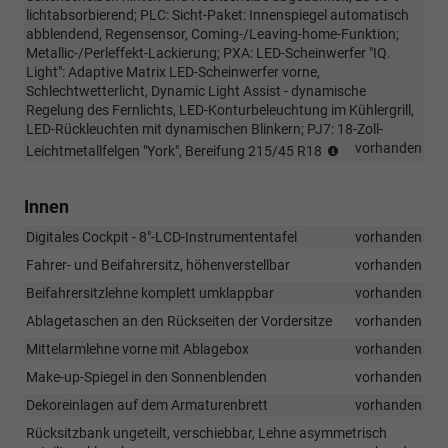
lichtabsorbierend; PLC: Sicht-Paket: Innenspiegel automatisch
abblendend, Regensensor, Coming-/Leaving-home-Funktion;
Metallic-/Perleffekt-Lackierung; PXA: LED-Scheinwerfer "IQ.
Light": Adaptive Matrix LED-Scheinwerfer vorne,
Schlechtwetterlicht, Dynamic Light Assist - dynamische
Regelung des Fernlichts, LED-Konturbeleuchtung im Kühlergrill,
LED-Rückleuchten mit dynamischen Blinkern; PJ7: 18-Zoll-
Wichtiger
vorhanden
Leichtmetallfelgen "York", Bereifung 215/45 R18
Hinweis
zur
Innen
Ausstattung
„R-
Digitales Cockpit - 8"-LCD-Instrumententafel
vorhanden
Line
Limited“:
Fahrer- und Beifahrersitz, höhenverstellbar
vorhanden
Beim
Beifahrersitzlehne komplett umklappbar
vorhanden
VW
T-
Ablagetaschen an den Rückseiten der Vordersitze
vorhanden
Cross
Mittelarmlehne vorne mit Ablagebox
vorhanden
„R-
Line
Make-up-Spiegel in den Sonnenblenden
vorhanden
Limited“
Dekoreinlagen auf dem Armaturenbrett
vorhanden
wurden
Rücksitzbank ungeteilt, verschiebbar, Lehne asymmetrisch
die