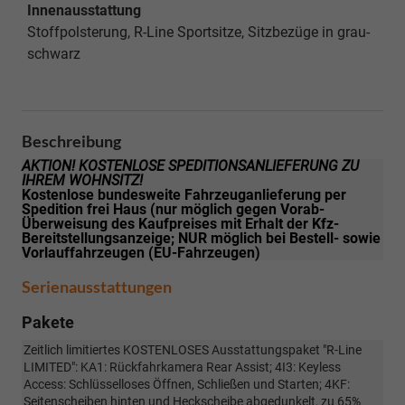
Innenausstattung
Stoffpolsterung, R-Line Sportsitze, Sitzbezüge in grau-
schwarz
Beschreibung
AKTION! KOSTENLOSE SPEDITIONSANLIEFERUNG ZU
IHREM WOHNSITZ!
Kostenlose bundesweite Fahrzeuganlieferung per
Spedition frei Haus (nur möglich gegen Vorab-
Überweisung des Kaufpreises mit Erhalt der Kfz-
Bereitstellungsanzeige; NUR möglich bei Bestell- sowie
Vorlauffahrzeugen (EU-Fahrzeugen)
Serienausstattungen
Pakete
Zeitlich limitiertes KOSTENLOSES Ausstattungspaket "R-Line
LIMITED": KA1: Rückfahrkamera Rear Assist; 4I3: Keyless
Access: Schlüsselloses Öffnen, Schließen und Starten; 4KF:
Seitenscheiben hinten und Heckscheibe abgedunkelt, zu 65%