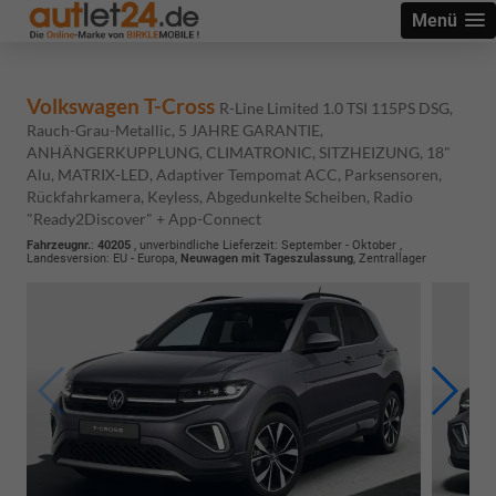
Menü
Volkswagen T-Cross
R-Line Limited 1.0 TSI 115PS DSG,
Rauch-Grau-Metallic, 5 JAHRE GARANTIE,
ANHÄNGERKUPPLUNG, CLIMATRONIC, SITZHEIZUNG, 18"
Alu, MATRIX-LED, Adaptiver Tempomat ACC, Parksensoren,
Rückfahrkamera, Keyless, Abgedunkelte Scheiben, Radio
"Ready2Discover" + App-Connect
Fahrzeugnr.
:
40205
, unverbindliche Lieferzeit: September - Oktober ,
Landesversion: EU - Europa,
Neuwagen mit Tageszulassung
, Zentrallager