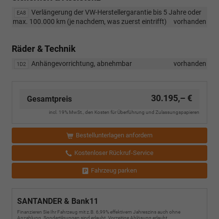
„R-
Verlängerung der VW-Herstellergarantie bis 5 Jahre oder
EA8
Line
max. 100.000 km (je nachdem, was zuerst eintrifft)
vorhanden
Limited“
wurden
die
Räder & Technik
18-
Zoll-
Anhängevorrichtung, abnehmbar
vorhanden
1D2
Leichtmetallfelgen
geändert.
Ab
30.195,– €
Gesamtpreis
sofort
umfasst
incl. 19% MwSt., den Kosten für Überführung und Zulassungspapieren
diese
Ausstattung
Bestellunterlagen anfordern
die
18-
Kostenloser Rückruf-Service
Zoll-
Leichtmetallfelgen
Fahrzeug parken
„York“
anstelle
der
SANTANDER & Bank11
bisher
vorgesehenen
Finanzieren Sie Ihr Fahrzeug mit z.B. 6,99% effektivem Jahreszins auch ohne
Anzahlung. Sondertilgungen sind erlaubt. Vorzeitige Ablösung erlaubt.