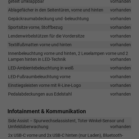
geteilt umklappbar
18-
vorhanden
Zoll-
Ablagefächer in den Seitentüren, vorne und hinten
vorhanden
Leichtmetallfelg
Gepäckraumabdeckung und -beleuchtung
vorhanden
geändert.
Ab
Sportsitze vorne, Stoffbezug
vorhanden
sofort
Lendenwirbelstützen für die Vordersitze
vorhanden
umfasst
diese
Textilfußmatten vorne und hinten
vorhanden
Ausstattung
Innenbeleuchtung vorne und hinten, 2 Leselampen vorne und 2
die
Lampen hinten in LED-Technik
vorhanden
18-
Zoll-
LED-Ambientebeleuchtung in weiß
vorhanden
Leichtmetallfelg
LED-Fußraumbeleuchtung vorne
vorhanden
„York“
anstelle
Einstiegsleisten vorne mit R-Line-Logo
vorhanden
der
Pedalabdeckungen aus Edelstahl
vorhanden
bisher
vorgesehenen
Felgen
Infotainment & Kommunikation
„Misano“.
Bei
Side Assist – Spurwechselassistent, Toter-Winkel-Sensor und
Lager-
Umfeldüberwachung
vorhanden
und
2x USB-C vorne und 2x USB-C hinten (nur Laden), Bluetooth-
Vorlauffahrzeug