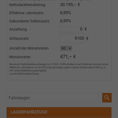
Felgen
30.195,– €
Nettodarlehensbetrag
„Misano“.
Bei
6,99%
Effektiver Jahreszins
Lager-
und
6,99%
Gebundener Sollzinssatz
Vorlauffahrzeugen
€
Anzahlung
kann
es
€
Schlussrate
weiterhin
vorkommen,
Anzahl der Monatsraten
dass
das
471,– €
Monatsraten
Fahrzeug
Bei einem Nettodarlehensbetrag von 5.000,- EUR erhalten zwei Drittel der Kunden einen
mit
effektiven Jahreszins von 6,99% oder günstiger (gebundener Sollzinssatz 6,99% p.a.
den
inkl. eines Bearbeitungsentgelts).
unverbindliche Berechnung
18-
Zoll-
Leichtmetallfelgen
„Misano“
ausgeliefert
Fahrzeugnr.
wird.
Wir
bitten
LAGERFAHRZEUGE
um