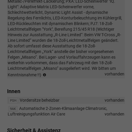
Metallic-/Perleffekt-Lackierung; PXA: LED-Scheinwerfer "IQ.
Light": Adaptive Matrix LED-Scheinwerfer vorne,
Schlechtwetterlicht, Dynamic Light Assist - dynamische
Regelung des Fernlichts, LED-Konturbeleuchtung im Kühlergrill,
LED-Rückleuchten mit dynamischen Blinkern; PJ7: 18-Zoll-
Leichtmetallfelgen "York", Bereifung 215/45 R18 (Wichtiger
Hinweis zur Ausstattung „R-Line Limited“: Beim VW T-Cross „R-
Line Limited“ wurden die 18-Zoll-Leichtmetallfelgen geändert.
Ab sofort umfasst diese Ausstattung die 18-Zoll-
Leichtmetallfelgen „York“ anstelle der bisher vorgesehenen
Felgen „Misano“. Bei Lager- und Vorlauffahrzeugen kann es
weiterhin vorkommen, dass das Fahrzeug mit den 18-Zoll-
Leichtmetallfelgen „Misano“ ausgeliefert wird. Wir bitten um
Wichtiger
vorhanden
Kenntnisnahme !!)
Hinweis
zur
Innen
Ausstattung
„R-
Vordersitze beheizbar
vorhanden
PSH
Line
Limited“:
Automatische 2-Zonen-Klimaanlage Climatronic,
9AK
Beim
Luftreinigungsfunktion Air Care
vorhanden
VW
T-
Sicherheit & Assistenz
Cross