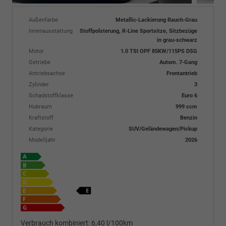
Außenfarbe
Metallic-Lackierung Rauch-Grau
Innenausstattung
Stoffpolsterung, R-Line Sportsitze, Sitzbezüge
in grau-schwarz
Motor
1.0 TSI OPF 85KW/115PS DSG
Getriebe
Autom. 7-Gang
Antriebsachse
Frontantrieb
Zylinder
3
Schadstoffklasse
Euro 6
Hubraum
999 ccm
Kraftstoff
Benzin
Kategorie
SUV/Geländewagen/Pickup
Modelljahr
2026
Verbrauch kombiniert:
6,40 l/100km