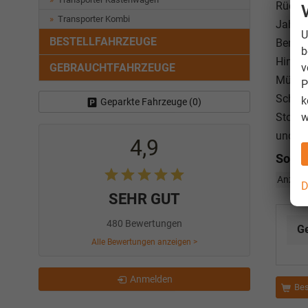
Rücksi
Transporter Kombi
Jahre 
U
BESTELLFAHRZEUGE
Bergan
b
Hinder
v
GEBRAUCHTFAHRZEUGE
Müdigk
P
Schlüs
k
Geparkte Fahrzeuge (
0
)
Stopp-
w
und be
4,9
Sonst
Anzahl 
D
SEHR GUT
480 Bewertungen
G
Alle Bewertungen anzeigen >
Anmelden
Bes