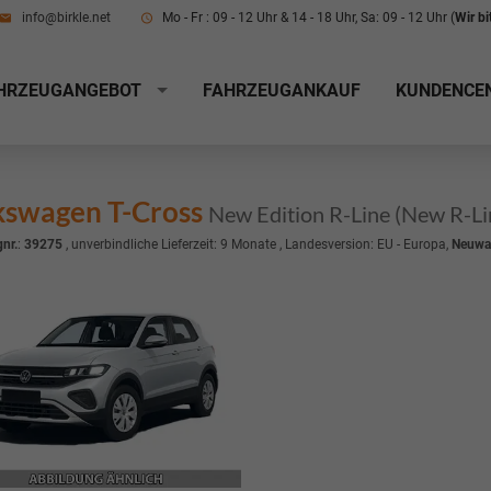
info@birkle.net
Mo - Fr : 09 - 12 Uhr & 14 - 18 Uhr, Sa: 09 - 12 Uhr (
Wir b
HRZEUGANGEBOT
FAHRZEUGANKAUF
KUNDENCE
kswagen T-Cross
New Edition R-Line (New R-L
nr.
:
39275
, unverbindliche Lieferzeit:
9 Monate
, Landesversion: EU - Europa,
Neuwa