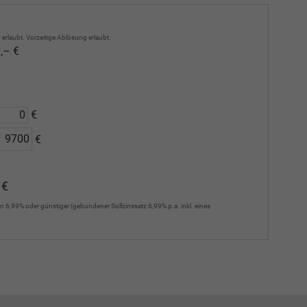
erlaubt. Vorzeitige Ablösung erlaubt.
,– €
€
€
 €
n 6,99% oder günstiger (gebundener Sollzinssatz 6,99% p.a. inkl. eines