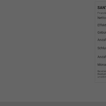
SAN
Finanzie
Netto
Effek
Gebun
Anza
Schlu
Anzah
Mona
Bei eine
Bearbeit
unverbi