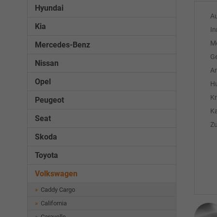
Hyundai
A
Kia
In
M
Mercedes-Benz
Ge
Nissan
An
Opel
H
Kr
Peugeot
Ka
Seat
Z
Skoda
Toyota
Volkswagen
Caddy Cargo
California
Caravelle