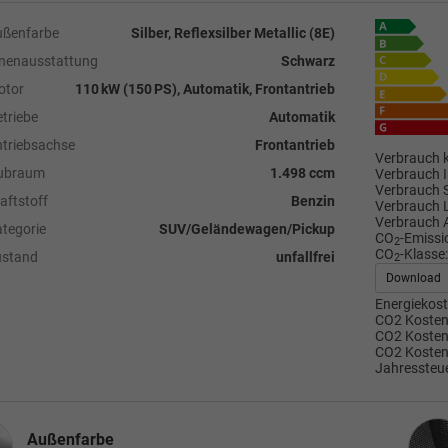
ußenfarbe
Silber, Reflexsilber Metallic (8E)
nenausstattung
Schwarz
otor
110 kW (150 PS), Automatik, Frontantrieb
triebe
Automatik
triebsachse
Frontantrieb
Verbrauch k
ubraum
1.498 ccm
Verbrauch I
Verbrauch 
aftstoff
Benzin
Verbrauch 
Verbrauch 
tegorie
SUV/Geländewagen/Pickup
CO
-Emissi
2
CO
-Klasse:
ustand
unfallfrei
2
Download
Energiekost
CO2 Kosten 
CO2 Kosten 
CO2 Kosten
Jahressteue
Inne
Außenfarbe