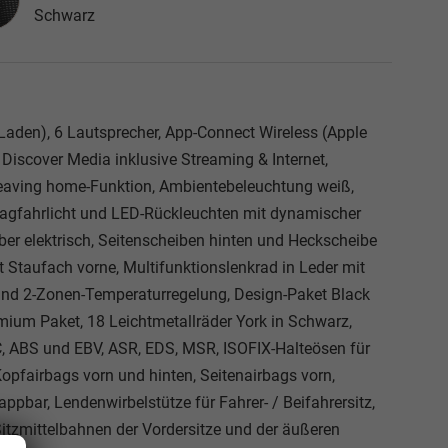
Schwarz
 Laden), 6 Lautsprecher, App-Connect Wireless (Apple
Discover Media inklusive Streaming & Internet,
Leaving home-Funktion, Ambientebeleuchtung weiß,
-Tagfahrlicht und LED-Rückleuchten mit dynamischer
ber elektrisch, Seitenscheiben hinten und Heckscheibe
 Staufach vorne, Multifunktionslenkrad in Leder mit
 und 2-Zonen-Temperaturregelung, Design-Paket Black
remium Paket, 18 Leichtmetallräder York in Schwarz,
SC, ABS und EBV, ASR, EDS, MSR, ISOFIX-Halteösen für
opfairbags vorn und hinten, Seitenairbags vorn,
ppbar, Lendenwirbelstütze für Fahrer- / Beifahrersitz,
itzmittelbahnen der Vordersitze und der äußeren