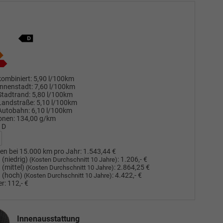
ombiniert:
5,90 l/100km
nnenstadt:
7,60 l/100km
Stadtrand:
5,80 l/100km
Landstraße:
5,10 l/100km
Autobahn:
6,10 l/100km
onen:
134,00 g/km
D
en bei 15.000 km pro Jahr:
1.543,44 €
(niedrig)
:
1.206,- €
(Kosten Durchschnitt 10 Jahre)
(mittel)
:
2.864,25 €
(Kosten Durchschnitt 10 Jahre)
 (hoch)
:
4.422,- €
(Kosten Durchschnitt 10 Jahre)
r:
112,- €
nausstattung
Innenausstattung