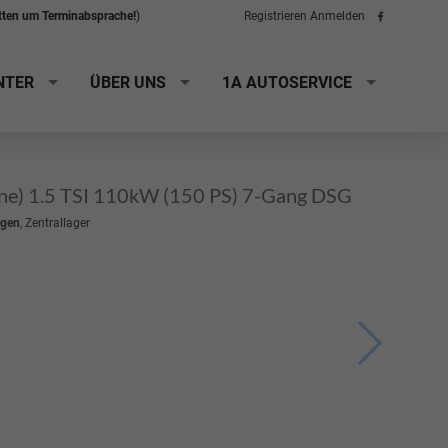
itten um Terminabsprache!
)
Registrieren
Anmelden
Folge
uns
auf
Facebook
NTER
ÜBER UNS
1A AUTOSERVICE
ine) 1.5 TSI 110kW (150 PS) 7-Gang DSG
gen
, Zentrallager