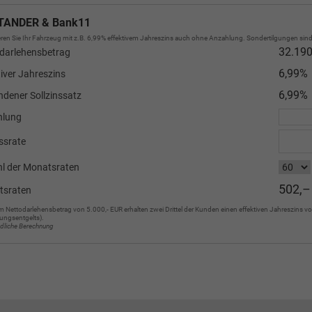
TANDER & Bank11
ren Sie Ihr Fahrzeug mit z.B. 6,99% effektivem Jahreszins auch ohne Anzahlung. Sondertilgungen sind 
32.190
darlehensbetrag
6,99%
tiver Jahreszins
6,99%
dener Sollzinssatz
hlung
ssrate
l der Monatsraten
502,–
tsraten
m Nettodarlehensbetrag von 5.000,- EUR erhalten zwei Drittel der Kunden einen effektiven Jahreszins vo
ungsentgelts).
ndliche Berechnung