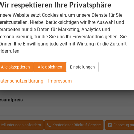
tzplätze in Stoff R-Line in Grau, Vordersitze beheizbar, Vordersi
Wir respektieren Ihre Privatsphäre
im Anschluss an die Herstellergarantie, maximale Gesamtlaufl
nsere Website setzt Cookies ein, um unsere Dienste für Sie
fahrassistent, Digital Cockpit Pro, Dynamischer Fernlichtassiste
ereitzustellen. Hierbei berücksichtigen wir Ihre Auswahl und
nissen im Front- und Heckbereich, Fahrassistent Travel Assist u
erarbeiten nur die Daten für Marketing, Analytics und
eitserkennung, Notbremsassistent Front Assist, Regensensor, R
ersonalisierung, für die Sie uns Ihr Einverständnis geben. Sie
selloses Schließ- und Startsystem Keyless Access, Spurwechsela
önnen Ihre Einwilligung jederzeit mit Wirkung für die Zukunft
System mit Bremsenergie-Rückgewinnung, Anhängevorrichtung, a
iderrufen.
heizbar, Außenspiegelgehäuse in Kontrastfarbe lackiert, Dachr
Alle akzeptieren
Alle ablehnen
Einstellungen
iges
Sitzplätze
atenschutzerklärung
Impressum
esamtpreis
tellunterlagen anfordern
Kostenloser Rückruf-Service
Fahrzeug pa