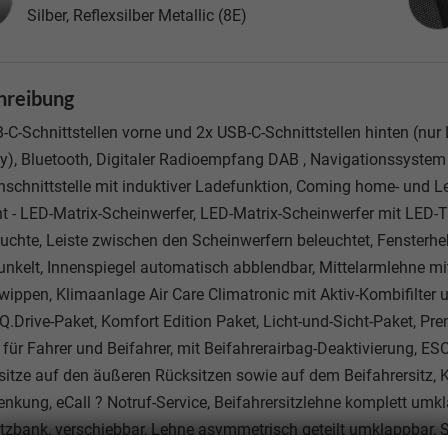
Silber, Reflexsilber Metallic (8E)
hreibung
-C-Schnittstellen vorne und 2x USB-C-Schnittstellen hinten (nur
y), Bluetooth, Digitaler Radioempfang DAB , Navigationssystem 
nschnittstelle mit induktiver Ladefunktion, Coming home- und 
ht - LED-Matrix-Scheinwerfer, LED-Matrix-Scheinwerfer mit LED
euchte, Leiste zwischen den Scheinwerfern beleuchtet, Fensterhe
nkelt, Innenspiegel automatisch abblendbar, Mittelarmlehne mit
wippen, Klimaanlage Air Care Climatronic mit Aktiv-Kombifilter
 IQ.Drive-Paket, Komfort Edition Paket, Licht-und-Sicht-Paket, P
 für Fahrer und Beifahrer, mit Beifahrerairbag-Deaktivierung, E
sitze auf den äußeren Rücksitzen sowie auf dem Beifahrersitz, K
enkung, eCall ? Notruf-Service, Beifahrersitzlehne komplett umkla
tzbank, verschiebbar, Lehne asymmetrisch geteilt umklappbar, S