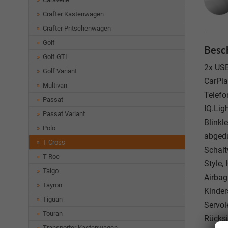
Crafter Kastenwagen
Crafter Pritschenwagen
Golf
Besc
Golf GTI
2x USB
Golf Variant
CarPla
Multivan
Telefo
Passat
IQ.Lig
Passat Variant
Blinkl
Polo
abgedu
T-Cross
Schalt
T-Roc
Style,
Taigo
Airbag
Tayron
Kinder
Tiguan
Servol
Touran
Rücksi
Transporter Kastenwagen