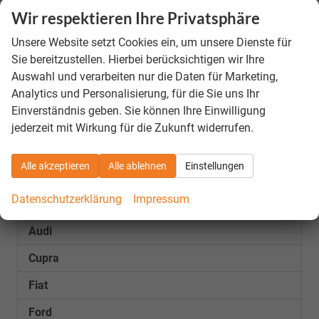
€
Schlussrate
Wir respektieren Ihre Privatsphäre
Anzahl der Monatsraten
Unsere Website setzt Cookies ein, um unsere Dienste für
435,– €
Monatsraten
Sie bereitzustellen. Hierbei berücksichtigen wir Ihre
Auswahl und verarbeiten nur die Daten für Marketing,
Bei einem Nettodarlehensbetrag von 5.000,- EUR erhalten zwei Drittel der Kunden einen
effektiven Jahreszins von 6,99% oder günstiger (gebundener Sollzinssatz 6,99% p.a.
Analytics und Personalisierung, für die Sie uns Ihr
inkl. eines Bearbeitungsentgelts).
unverbindliche Berechnung
Einverständnis geben. Sie können Ihre Einwilligung
jederzeit mit Wirkung für die Zukunft widerrufen.
Fahrzeugnr.
Alle akzeptieren
Alle ablehnen
Einstellungen
Datenschutzerklärung
Impressum
LAGERFAHRZEUGE
Audi
Cupra
Fiat
Ford