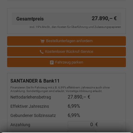
27.890,– €
Gesamtpreis
incl. 19% MwSt., den Kosten für Überführung und Zulassungspapieren
Bestellunterlagen anfordern
Kostenloser Rückruf-Service
Fahrzeug parken
SANTANDER & Bank11
Finanzieren Sie Ihr Fahrzeug mit z.B. 6,99% effektivem Jahreszins auch ohne
Anzahlung. Sondertilgungen sind erlaubt. Vorzeitige Ablösung erlaubt.
27.890,– €
Nettodarlehensbetrag
6,99%
Effektiver Jahreszins
6,99%
Gebundener Sollzinssatz
€
Anzahlung