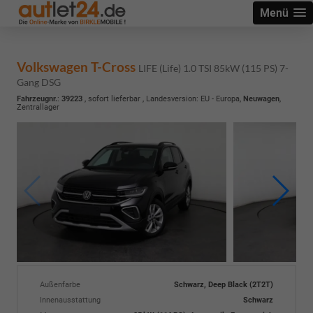
Menü
Volkswagen T-Cross
LIFE (Life) 1.0 TSI 85kW (115 PS) 7-
Gang DSG
Fahrzeugnr.
:
39223
,
sofort lieferbar
, Landesversion: EU - Europa,
Neuwagen
,
Zentrallager
Außenfarbe
Schwarz, Deep Black (2T2T)
Innenausstattung
Schwarz