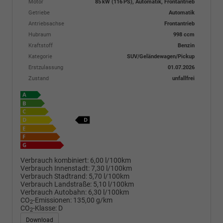
Motor
85 kW (116 PS), Automatik, Frontantrieb
Getriebe
Automatik
Antriebsachse
Frontantrieb
Hubraum
998 ccm
Kraftstoff
Benzin
Kategorie
SUV/Geländewagen/Pickup
Erstzulassung
01.07.2026
Zustand
unfallfrei
Verbrauch kombiniert:
6,00 l/100km
Verbrauch Innenstadt:
7,30 l/100km
Verbrauch Stadtrand:
5,70 l/100km
Verbrauch Landstraße:
5,10 l/100km
Verbrauch Autobahn:
6,30 l/100km
CO
-Emissionen:
135,00 g/km
2
CO
-Klasse:
D
2
Download