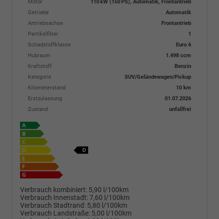
Motor
110 kW (150 PS), Automatik, Frontantrieb
Getriebe
Automatik
Antriebsachse
Frontantrieb
Partikelfilter
1
Schadstoffklasse
Euro 6
Hubraum
1.498 ccm
Kraftstoff
Benzin
Kategorie
SUV/Geländewagen/Pickup
Kilometerstand
10 km
Erstzulassung
01.07.2026
Zustand
unfallfrei
Verbrauch kombiniert:
5,90 l/100km
Verbrauch Innenstadt:
7,60 l/100km
Verbrauch Stadtrand:
5,80 l/100km
Verbrauch Landstraße:
5,00 l/100km