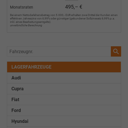
495,– €
Monatsraten
Bei einem Nettodarlehensbetrag von 5.000,- EUR erhalten zwei Drittel der Kunden einen
effektiven Jahreszins von 6,99% oder günstiger (gebundener Sollzinssatz 6,99% p.a.
inkl. eines Bearbeitungsentgelts).
unverbindliche Berechnung
Fahrzeugnr.
LAGERFAHRZEUGE
Audi
Cupra
Fiat
Ford
Hyundai