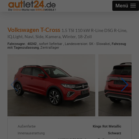
Menü
Volkswagen T-Cross
1.5 TSI 110 kW R-Line DSG R-Line,
IQ.Light, Navi, Side, Kamera, Winter, 18-Zoll
Fahrzeugnr.
:
40242
,
sofort lieferbar
, Landesversion: SK - Slowakei,
Fahrzeug
mit Tageszulassung
, Zentrallager
Außenfarbe
Kings Rot Metallic
Innenausstattung
Schwarz