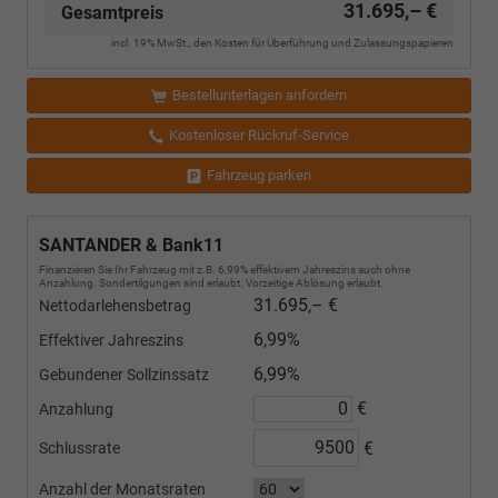
31.695,– €
Gesamtpreis
incl. 19% MwSt., den Kosten für Überführung und Zulassungspapieren
Bestellunterlagen anfordern
Kostenloser Rückruf-Service
Fahrzeug parken
SANTANDER & Bank11
Finanzieren Sie Ihr Fahrzeug mit z.B. 6,99% effektivem Jahreszins auch ohne
Anzahlung. Sondertilgungen sind erlaubt. Vorzeitige Ablösung erlaubt.
31.695,– €
Nettodarlehensbetrag
6,99%
Effektiver Jahreszins
6,99%
Gebundener Sollzinssatz
€
Anzahlung
€
Schlussrate
Anzahl der Monatsraten