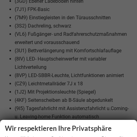
(3GD) Ebener Ladeboden hinten
(7J1) FPK-Basic
(7M9) Einstiegleisten in den Türausschnitten
(3S2) Dachreling, schwarz
(VL6) Fußgänger- und Radfahrerschutzmaßnahmen
erweitert und vorausschauend
(3U1) Bettverlängerung mit Komfortschlafauflage
(8IV) LED- Hauptscheinwerfer mit variabler
Lichtverteilung
(8VP) LED-SBBR-Leuchte, Lichtfunktionen animiert
(CZ9) Leichtmetallräder 7J x 18
(1J2) Mit Projektionsleuchte (Spiegel)
(4KF) Seitenscheiben ab B-Säule abgedunkelt
(9I5) Tagesfahrlicht mit Assistenzfahrlicht u.Coming-
u. Leaving-home Funktion automatisch
Wir respektieren Ihre Privatsphäre
Räder & Technik