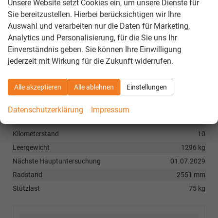
Unsere Website setzt Cookies ein, um unsere Dienste für
Lautstärke externes Rollgeräusch der Reifen
1 dB
Sie bereitzustellen. Hierbei berücksichtigen wir Ihre
Tragfähigkeitsindex
1
Auswahl und verarbeiten nur die Daten für Marketing,
Analytics und Personalisierung, für die Sie uns Ihr
Einverständnis geben. Sie können Ihre Einwilligung
Sonstiges
jederzeit mit Wirkung für die Zukunft widerrufen.
Anhängelast (gebremst)
1200 kg
Anhängelast (ungebremst)
640 kg
Alle akzeptieren
Alle ablehnen
Einstellungen
Anzahl Sitzplätze
5
Anzahl Vorbesitzer
1
Datenschutzerklärung
Impressum
Erstzulassung
01.07.2026
Kilometerstand
10
Leergewicht
1296 kg
Nächste Hauptuntersuchung
01.07.2029
Radstand
2551 mm
Stützlast
75 kg