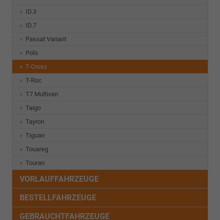
ID.3
ID.7
Passat Variant
Polo
T-Cross
T-Roc
T7 Multivan
Taigo
Tayron
Tiguan
Touareg
Touran
VORLAUFFAHRZEUGE
BESTELLFAHRZEUGE
GEBRAUCHTFAHRZEUGE